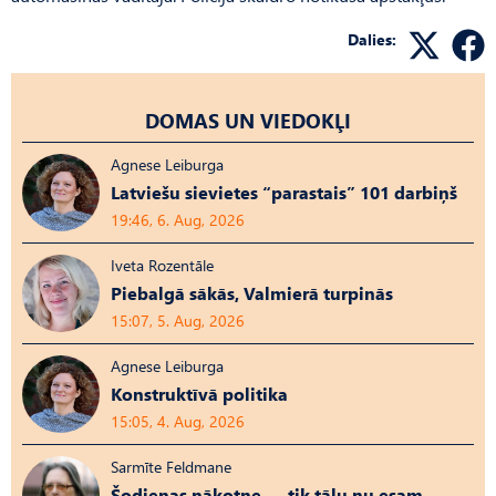
Dalies:
DOMAS UN VIEDOKĻI
Agnese Leiburga
Latviešu sievietes “parastais” 101 darbiņš
19:46, 6. Aug, 2026
Iveta Rozentāle
Piebalgā sākās, Valmierā turpinās
15:07, 5. Aug, 2026
Agnese Leiburga
Konstruktīvā politika
15:05, 4. Aug, 2026
Sarmīte Feldmane
Šodienas nākotne — tik tālu nu esam