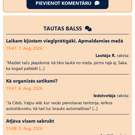
PIEVIENOT KOMENTĀRU
TAUTAS BALSS
Laikam kļūstam vieglprātīgāki. Apmaldamies mežā
19:47, 7. Aug, 2026
Lasītāja R.
raksta:
“Mazliet taču jāapdomā, kā tiksi laukā no meža, pirms tajā ej. Saka,
ka šogad palīdzēt […]
Kā organizēs satiksmi?
19:47, 6. Aug, 2026
Iedzīvotāja
raksta:
“Ja Cēsīs, Vaļņu ielā, kur vecās pienotavas teritorija, ierīkos
autostāvvietu, kā tad tur brauks automašīnas? […]
Atļāva visam sabrukt
15:08, 5. Aug, 2026