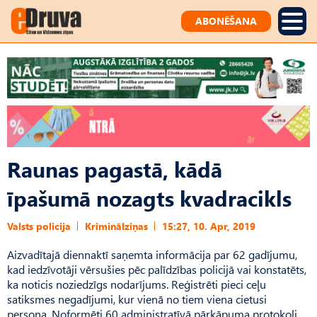
ABONĒŠANA
Raunas pagastā, kādā
īpašumā nozagts kvadracikls
Valsts policija
Kriminālziņas
15:27, 10. Apr, 2019
Aizvadītajā diennaktī saņemta informācija par 62 gadījumu,
kad iedzīvotāji vērsušies pēc palīdzības policijā vai konstatēts,
ka noticis noziedzīgs nodarījums. Reģistrēti pieci ceļu
satiksmes negadījumi, kur vienā no tiem viena cietusi
persona. Noformēti 60 administratīvā pārkāpuma protokoli