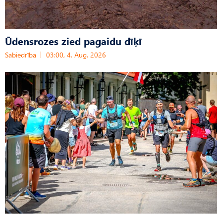
Ūdensrozes zied pagaidu dīķī
Sabiedrība
03:00, 4. Aug, 2026