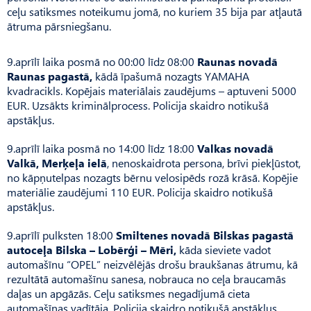
ceļu satiksmes noteikumu jomā, no kuriem 35 bija par atļautā
ātruma pārsniegšanu.
9.aprīlī laika posmā no 00:00 līdz 08:00
Raunas novadā
Raunas pagastā,
kādā īpašumā nozagts YAMAHA
kvadracikls. Kopējais materiālais zaudējums – aptuveni 5000
EUR. Uzsākts kriminālprocess. Policija skaidro notikušā
apstākļus.
9.aprīlī laika posmā no 14:00 līdz 18:00
Valkas novadā
Valkā, Merķeļa ielā
, nenoskaidrota persona, brīvi piekļūstot,
no kāpņutelpas nozagts bērnu velosipēds rozā krāsā. Kopējie
materiālie zaudējumi 110 EUR. Policija skaidro notikušā
apstākļus.
9.aprīlī pulksten 18:00
Smiltenes novadā Bilskas pagastā
autoceļa Bilska – Lobērģi – Mēri,
kāda sieviete vadot
automašīnu “OPEL” neizvēlējās drošu braukšanas ātrumu, kā
rezultātā automašīnu sanesa, nobrauca no ceļa braucamās
daļas un apgāzās. Ceļu satiksmes negadījumā cieta
automašīnas vadītāja. Policija skaidro notikušā apstākļus.