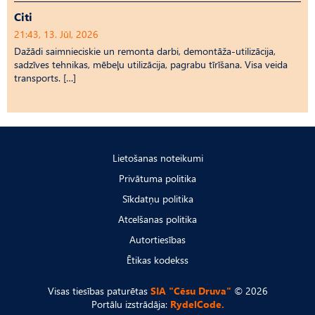
Citi
21:43, 13. Jūl, 2026
Dažādi saimnieciskie un remonta darbi, demontāža-utilizācija,
sadzīves tehnikas, mēbeļu utilizācija, pagrabu tīrīšana. Visa veida
transports. […]
Lietošanas noteikumi
Privātuma politika
Sīkdatņu politika
Atcelšanas politika
Autortiesības
Ētikas kodekss
Visas tiesības paturētas
SIA "Cēsu Druva"
© 2026
Portālu izstrādāja:
RydelCode.