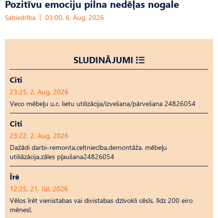
Pozitīvu emociju pilna nedēļas nogale
Sabiedrība
03:00, 6. Aug, 2026
SLUDINĀJUMI
Citi
23:25, 2. Aug, 2026
Veco mēbeļu u.c. lietu utilizācija/izvešana/pārvešana 24826054
Citi
23:22, 2. Aug, 2026
Dažādi darbi-remonta,celtniecība,demontāža, mēbeļu
utiliāzācija,zāles pļaušana24826054
Īrē
12:25, 21. Jūl, 2026
Vēlos īrēt vienistabas vai divistabas dzīvokli cēsīs, līdz 200 eiro
mēnesī.