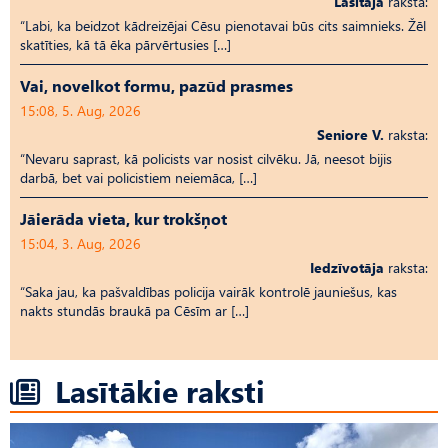
Lasītāja
raksta:
“Labi, ka beidzot kādreizējai Cēsu pienotavai būs cits saimnieks. Žēl
skatīties, kā tā ēka pārvērtusies […]
Vai, novelkot formu, pazūd prasmes
15:08, 5. Aug, 2026
Seniore V.
raksta:
“Nevaru saprast, kā policists var nosist cilvēku. Jā, neesot bijis
darbā, bet vai policistiem neiemāca, […]
Jāierāda vieta, kur trokšņot
15:04, 3. Aug, 2026
Iedzīvotāja
raksta:
“Saka jau, ka pašvaldības policija vairāk kontrolē jauniešus, kas
nakts stundās braukā pa Cēsīm ar […]
Lasītākie raksti