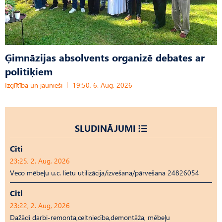
Ģimnāzijas absolvents organizē debates ar
politiķiem
Izglītība un jaunieši
19:50, 6. Aug, 2026
SLUDINĀJUMI
Citi
23:25, 2. Aug, 2026
Veco mēbeļu u.c. lietu utilizācija/izvešana/pārvešana 24826054
Citi
23:22, 2. Aug, 2026
Dažādi darbi-remonta,celtniecība,demontāža, mēbeļu