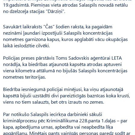
19.gadsimtā. Piemiņas vieta atrodas Salaspils novadā netālu
no dzelzceļa stacijas “Dārziņi”.
Savukārt laikraksts “Čas” šodien raksta, ka pagaidām
nezināmi ļaundari izpostījuši Salaspils koncentrācijas
nometnes garnizona kapus, kuros apglabāti vācu okupācijas
laikā ieslodzītie cilvēki.
Policijas preses pārstāvis Toms Sadovskis aģentūrai LETA
norādīja, ka biedrības atjaunotā kapsēta atrodas aptuveni
viena kilometra attālumā no bijušās Salaspils koncentrācijas
nometnes teritorijas.
Biedrība iesniegumā policijai minējusi, ka viņu atjaunotajā
kapsētā bijuši uzstādīti divi pareizticīgās baznīcas koka krusti,
viens no tiem salauzts, bet otrs izrauts no zemes.
Par notikušo Salaspils iecirkņa darbinieki sākuši
kriminālprocesu pēc Krimināllikuma 228.panta 1.daļas – par
kapa, apbedījuma urnas, apbedīta vai neapbedīta līķa
apgānīšanu. Minētais pants vainīgās personas paredz sodīt ar