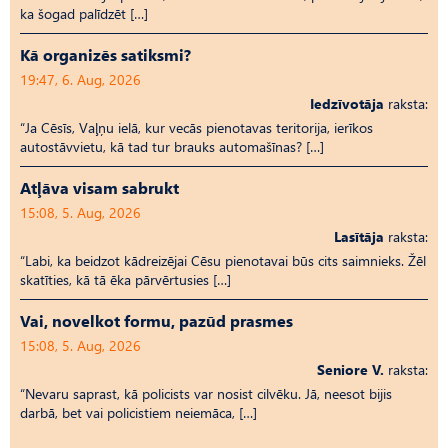
ka šogad palīdzēt […]
Kā organizēs satiksmi?
19:47, 6. Aug, 2026
Iedzīvotāja
raksta:
“Ja Cēsīs, Vaļņu ielā, kur vecās pienotavas teritorija, ierīkos
autostāvvietu, kā tad tur brauks automašīnas? […]
Atļāva visam sabrukt
15:08, 5. Aug, 2026
Lasītāja
raksta:
“Labi, ka beidzot kādreizējai Cēsu pienotavai būs cits saimnieks. Žēl
skatīties, kā tā ēka pārvērtusies […]
Vai, novelkot formu, pazūd prasmes
15:08, 5. Aug, 2026
Seniore V.
raksta:
“Nevaru saprast, kā policists var nosist cilvēku. Jā, neesot bijis
darbā, bet vai policistiem neiemāca, […]