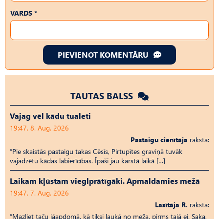
VĀRDS *
PIEVIENOT KOMENTĀRU
TAUTAS BALSS
Vajag vēl kādu tualeti
19:47, 8. Aug, 2026
Pastaigu cienītāja
raksta:
“Pie skaistās pastaigu takas Cēsīs, Pirtupītes graviņā tuvāk
vajadzētu kādas labierīcības. Īpaši jau karstā laikā […]
Laikam kļūstam vieglprātīgāki. Apmaldamies mežā
19:47, 7. Aug, 2026
Lasītāja R.
raksta:
“Mazliet taču jāapdomā, kā tiksi laukā no meža, pirms tajā ej. Saka,