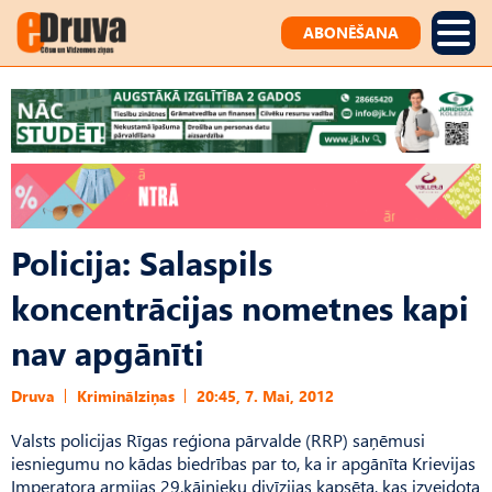
ABONĒŠANA
Policija: Salaspils
koncentrācijas nometnes kapi
nav apgānīti
Druva
Kriminālziņas
20:45, 7. Mai, 2012
Valsts policijas Rīgas reģiona pārvalde (RRP) saņēmusi
iesniegumu no kādas biedrības par to, ka ir apgānīta Krievijas
Imperatora armijas 29.kājnieku divīzijas kapsēta, kas izveidota