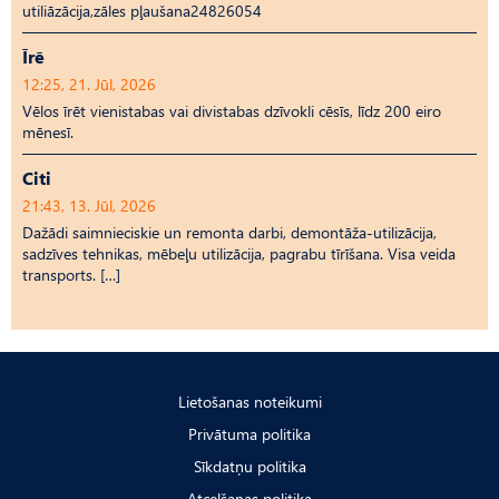
utiliāzācija,zāles pļaušana24826054
Īrē
12:25, 21. Jūl, 2026
Vēlos īrēt vienistabas vai divistabas dzīvokli cēsīs, līdz 200 eiro
mēnesī.
Citi
21:43, 13. Jūl, 2026
Dažādi saimnieciskie un remonta darbi, demontāža-utilizācija,
sadzīves tehnikas, mēbeļu utilizācija, pagrabu tīrīšana. Visa veida
transports. […]
Lietošanas noteikumi
Privātuma politika
Sīkdatņu politika
Atcelšanas politika