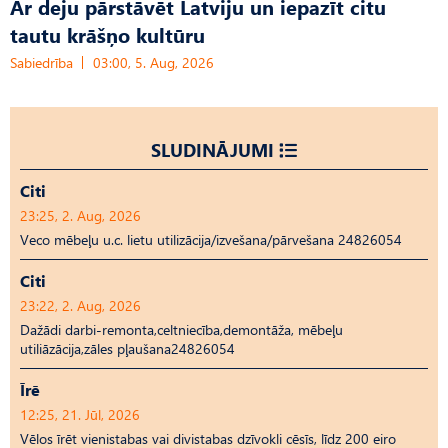
Ar deju pārstāvēt Latviju un iepazīt citu
tautu krāšņo kultūru
Sabiedrība
03:00, 5. Aug, 2026
SLUDINĀJUMI
Citi
23:25, 2. Aug, 2026
Veco mēbeļu u.c. lietu utilizācija/izvešana/pārvešana 24826054
Citi
23:22, 2. Aug, 2026
Dažādi darbi-remonta,celtniecība,demontāža, mēbeļu
utiliāzācija,zāles pļaušana24826054
Īrē
12:25, 21. Jūl, 2026
Vēlos īrēt vienistabas vai divistabas dzīvokli cēsīs, līdz 200 eiro