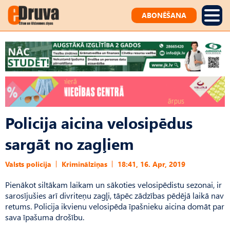
ABONĒŠANA
Policija aicina velosipēdus
sargāt no zagļiem
Valsts policija
Kriminālziņas
18:41, 16. Apr, 2019
Pienākot siltākam laikam un sākoties velosipēdistu sezonai, ir
sarosījušies arī divriteņu zagļi, tāpēc zādzības pēdējā laikā nav
retums. Policija ikvienu velosipēda īpašnieku aicina domāt par
sava īpašuma drošību.