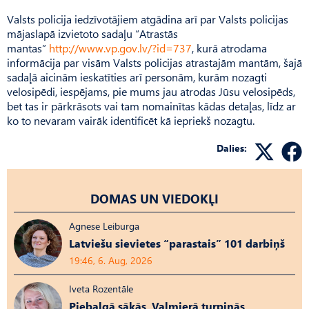
Valsts policija iedzīvotājiem atgādina arī par Valsts policijas
mājaslapā izvietoto sadaļu “Atrastās
mantas”
http://www.vp.gov.lv/?id=737
, kurā atrodama
informācija par visām Valsts policijas atrastajām mantām, šajā
sadaļā aicinām ieskatīties arī personām, kurām nozagti
velosipēdi, iespējams, pie mums jau atrodas Jūsu velosipēds,
bet tas ir pārkrāsots vai tam nomainītas kādas detaļas, līdz ar
ko to nevaram vairāk identificēt kā iepriekš nozagtu.
Dalies:
DOMAS UN VIEDOKĻI
Agnese Leiburga
Latviešu sievietes “parastais” 101 darbiņš
19:46, 6. Aug, 2026
Iveta Rozentāle
Piebalgā sākās, Valmierā turpinās