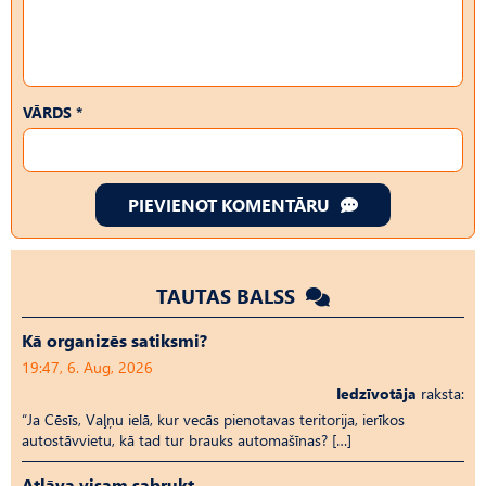
VĀRDS *
PIEVIENOT KOMENTĀRU
TAUTAS BALSS
Kā organizēs satiksmi?
19:47, 6. Aug, 2026
Iedzīvotāja
raksta:
“Ja Cēsīs, Vaļņu ielā, kur vecās pienotavas teritorija, ierīkos
autostāvvietu, kā tad tur brauks automašīnas? […]
Atļāva visam sabrukt