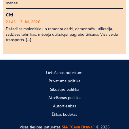
mēnesī.
Citi
21:43, 13. Jūl, 2026
Dažādi saimnieciskie un remonta darbi, demontāža-utilizācija,
sadzīves tehnikas, mēbeļu utilizācija, pagrabu tīrīšana. Visa veida
transports. […]
Lietošanas noteikumi
Privātuma politika
Sīkdatņu politika
Atcelšanas politika
Autortiesības
Ētikas kodekss
Visas tiesības paturētas
SIA "Cēsu Druva"
© 2026