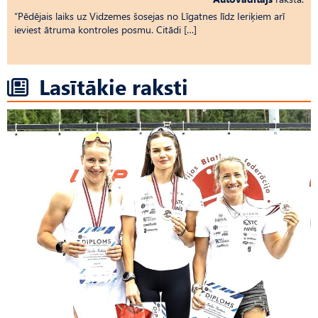
“Pēdējais laiks uz Vid­ze­mes šosejas no Līgatnes līdz Ieriķiem arī
ieviest ātruma kontroles posmu. Citādi […]
Lasītākie raksti