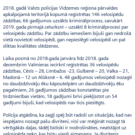
2018. gadā Valsts policijas Vidzemes reģiona pārvaldes
apkalpojamā teritorijā kopumā reģistrētas 146 velosipēdu
zādzības, 66 gadījumos uzsākts kriminālprocess, savukārt
2019. gada pirmajā ceturksnī – uzsākti 8 kriminālprocesi par
velosipēdu zādzību. Par zādzību iemesliem bijuši gan nedrošā
vietā novietoti velosipēdi, gan nepieslēgti velosipēdi un pat
sliktas kvalitātes slēdzenes.
Laika posmā no 2018.gada janvāra līdz 2018. gada
decembrim Valmieras iecirknī reģistrētas 36 velosipēdu
zādzības, Cēsīs – 28, Limbažos -23, Gulbenē – 20, Valka – 21,
Madonā – 12 un Alūksnē – 6. 48 gadījumos velosipēdi nozagti
no daudzdzīvokļu ēku kāpņutelpām un daudzdzīvokļu ēku
pagalmiem, 26 gadījumos zādzības konstatētas pie
tirdzniecības vietām, 18 gadījumi brīvi piekļūstot un 54
gadījumi bijuši, kad velosipēds nav ticis pieslēgts.
Policija atgādina, ka zagļi spēj būt radoši un situācijās, kad nav
iespējams nozagt pašu divriteni, viņi var mēģināt nozagt tā
vērtīgākās daļas, tādēļ būtiski ir nodrošināties, neatstājot uz
velosipēda neko, kas būtu viegli aiznesams. Ja divritenis