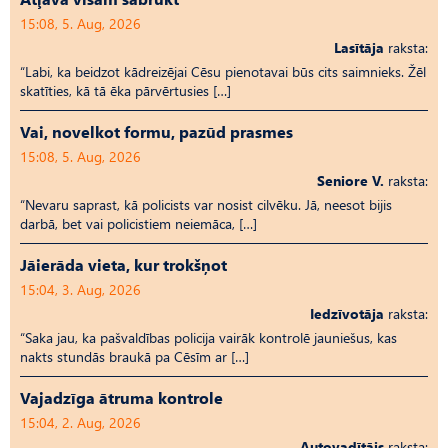
15:08, 5. Aug, 2026
Lasītāja
raksta:
“Labi, ka beidzot kādreizējai Cēsu pienotavai būs cits saimnieks. Žēl
skatīties, kā tā ēka pārvērtusies […]
Vai, novelkot formu, pazūd prasmes
15:08, 5. Aug, 2026
Seniore V.
raksta:
“Nevaru saprast, kā policists var nosist cilvēku. Jā, neesot bijis
darbā, bet vai policistiem neiemāca, […]
Jāierāda vieta, kur trokšņot
15:04, 3. Aug, 2026
Iedzīvotāja
raksta:
“Saka jau, ka pašvaldības policija vairāk kontrolē jauniešus, kas
nakts stundās braukā pa Cēsīm ar […]
Vajadzīga ātruma kontrole
15:04, 2. Aug, 2026
Autovadītājs
raksta: