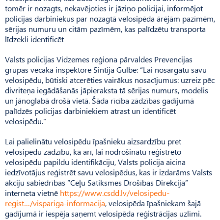
tomēr ir nozagts, nekavējoties ir jāziņo policijai, informējot
policijas darbiniekus par nozagtā velosipēda ārējām pazīmēm,
sērijas numuru un citām pazīmēm, kas palīdzētu transporta
līdzekli identificēt
Valsts policijas Vidzemes reģiona pārvaldes Prevencijas
grupas vecākā inspektore Sintija Gulbe: “Lai nosargātu savu
velosipēdu, būtiski atcerēties vairākus nosacījumus: uzreiz pēc
divriteņa iegādāšanās jāpieraksta tā sērijas numurs, modelis
un jānoglabā drošā vietā. Šāda rīcība zādzības gadījumā
palīdzēs policijas darbiniekiem atrast un identificēt
velosipēdu.”
Lai palielinātu velosipēdu īpašnieku aizsardzību pret
velosipēdu zādzību, kā arī, lai nodrošinātu reģistrēto
velosipēdu papildu identifikāciju, Valsts policija aicina
iedzīvotājus reģistrēt savu velosipēdus, kas ir izdarāms Valsts
akciju sabiedrības “Ceļu Satiksmes Drošības Direkcija”
interneta vietnē
https://www.csdd.lv/velosipedu-
regist…/vispariga-informacija
, velosipēda īpašniekam šajā
gadījumā ir iespēja saņemt velosipēda reģistrācijas uzlīmi.