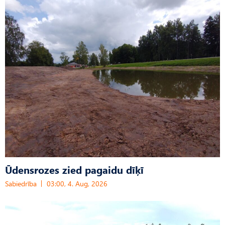
Ūdensrozes zied pagaidu dīķī
Sabiedrība
03:00, 4. Aug, 2026