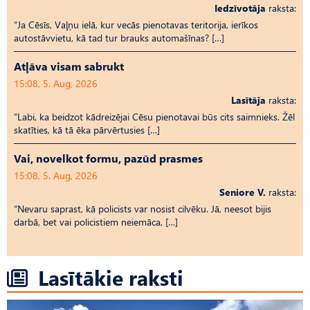
Iedzīvotāja
raksta:
“Ja Cēsīs, Vaļņu ielā, kur vecās pienotavas teritorija, ierīkos
autostāvvietu, kā tad tur brauks automašīnas? […]
Atļāva visam sabrukt
15:08, 5. Aug, 2026
Lasītāja
raksta:
“Labi, ka beidzot kādreizējai Cēsu pienotavai būs cits saimnieks. Žēl
skatīties, kā tā ēka pārvērtusies […]
Vai, novelkot formu, pazūd prasmes
15:08, 5. Aug, 2026
Seniore V.
raksta:
“Nevaru saprast, kā policists var nosist cilvēku. Jā, neesot bijis
darbā, bet vai policistiem neiemāca, […]
Lasītākie raksti