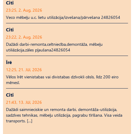
Citi
23:25, 2. Aug, 2026
Veco mēbeļu u.c. lietu utilizācija/izvešana/pārvešana 24826054
Citi
23:22, 2. Aug, 2026
Dažādi darbi-remonta,celtniecība,demontāža, mēbeļu
utiliāzācija,zāles pļaušana24826054
Īrē
12:25, 21. Jūl, 2026
Vēlos īrēt vienistabas vai divistabas dzīvokli cēsīs, līdz 200 eiro
mēnesī.
Citi
21:43, 13. Jūl, 2026
Dažādi saimnieciskie un remonta darbi, demontāža-utilizācija,
sadzīves tehnikas, mēbeļu utilizācija, pagrabu tīrīšana. Visa veida
transports. […]