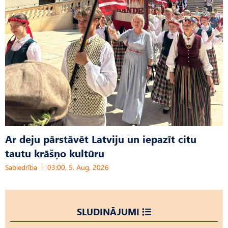
Ar deju pārstāvēt Latviju un iepazīt citu
tautu krāšņo kultūru
Sabiedrība
03:00, 5. Aug, 2026
SLUDINĀJUMI