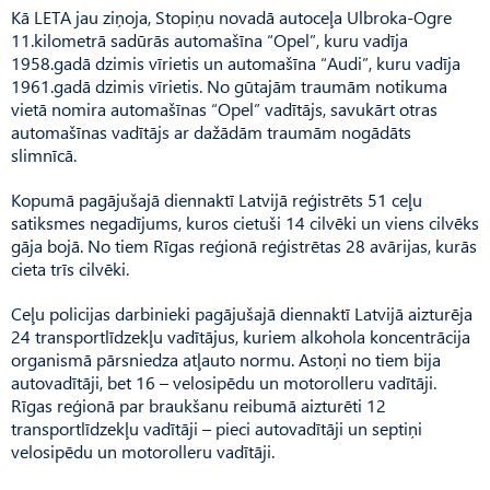
Kā LETA jau ziņoja, Stopiņu novadā autoceļa Ulbroka-Ogre
11.kilometrā sadūrās automašīna “Opel”, kuru vadīja
1958.gadā dzimis vīrietis un automašīna “Audi”, kuru vadīja
1961.gadā dzimis vīrietis. No gūtajām traumām notikuma
vietā nomira automašīnas “Opel” vadītājs, savukārt otras
automašīnas vadītājs ar dažādām traumām nogādāts
slimnīcā.
Kopumā pagājušajā diennaktī Latvijā reģistrēts 51 ceļu
satiksmes negadījums, kuros cietuši 14 cilvēki un viens cilvēks
gāja bojā. No tiem Rīgas reģionā reģistrētas 28 avārijas, kurās
cieta trīs cilvēki.
Ceļu policijas darbinieki pagājušajā diennaktī Latvijā aizturēja
24 transportlīdzekļu vadītājus, kuriem alkohola koncentrācija
organismā pārsniedza atļauto normu. Astoņi no tiem bija
autovadītāji, bet 16 – velosipēdu un motorolleru vadītāji.
Rīgas reģionā par braukšanu reibumā aizturēti 12
transportlīdzekļu vadītāji – pieci autovadītāji un septiņi
velosipēdu un motorolleru vadītāji.