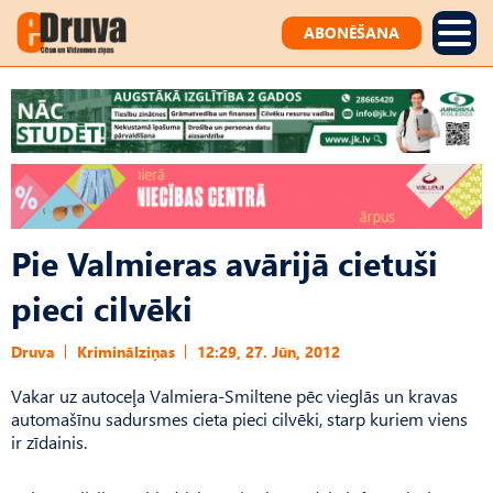
ABONĒŠANA
Pie Valmieras avārijā cietuši
pieci cilvēki
Druva
Kriminālziņas
12:29, 27. Jūn, 2012
Vakar uz autoceļa Valmiera-Smiltene pēc vieglās un kravas
automašīnu sadursmes cieta pieci cilvēki, starp kuriem viens
ir zīdainis.