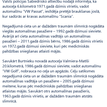
Valsts policijas Sabiedrisko attiecību nodaļā informēja, ka
autoceļa 6.kilometrā 1971.gadā dzimis vīrietis, vadot
automašīnu “VW Passat”, ieslīdēja pretējā braukšanas joslā,
kur sadūrās ar kravas automašīnu “Scania”.
Negadījumā cieta un ar dažādām traumām slimnīcā nogādāta
vieglās automašīnas pasažiere – 1992.gadā dzimusi sieviete.
Avārijā arī cieta automašīnas vadītājs un automašīnas
pasažieri – 2011.gadā dzimis bērns, 1986.gadā dzimis vīrietis
un 1972.gadā dzimusi sieviete, kuri pēc medicīniskās
palīdzības sniegšanas atlaisti mājās.
Savukārt Burtnieku novadā autoceļa Valmiera-Matīši
20.kilometrā, 1986.gadā dzimusi sieviete, vadot automašīnu
“VW Golf”, nobrauca no ceļa un apgāzās. Ceļu satiksmes
negadījumā cieta un ar dažādām traumām slimnīcā nogādāta
automašīnas vadītāja un pasažiere – 2005.gadā dzimusi
meitene, kuras pēc medicīniskās palīdzības sniegšanas
atlaistas mājās. Savukārt otrs automašīnas pasažieris,
1963.gadā dzimis vīrietis, ar dažādām traumām atstāts
slimnīcā.