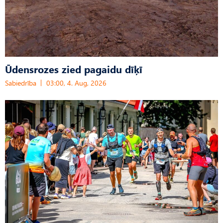
Ūdensrozes zied pagaidu dīķī
Sabiedrība
03:00, 4. Aug, 2026