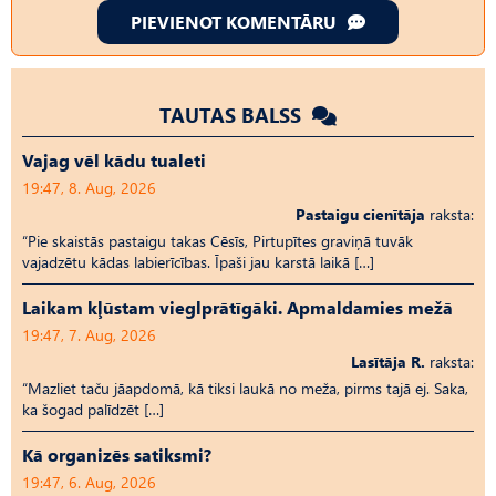
PIEVIENOT KOMENTĀRU
TAUTAS BALSS
Vajag vēl kādu tualeti
19:47, 8. Aug, 2026
Pastaigu cienītāja
raksta:
“Pie skaistās pastaigu takas Cēsīs, Pirtupītes graviņā tuvāk
vajadzētu kādas labierīcības. Īpaši jau karstā laikā […]
Laikam kļūstam vieglprātīgāki. Apmaldamies mežā
19:47, 7. Aug, 2026
Lasītāja R.
raksta:
“Mazliet taču jāapdomā, kā tiksi laukā no meža, pirms tajā ej. Saka,
ka šogad palīdzēt […]
Kā organizēs satiksmi?
19:47, 6. Aug, 2026