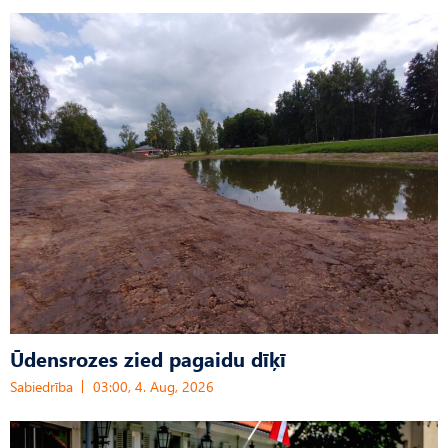
Ūdensrozes zied pagaidu dīķī
Sabiedrība
03:00, 4. Aug, 2026