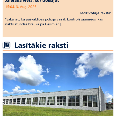
Jāierāda vieta, kur trokšņot
15:04, 3. Aug, 2026
Iedzīvotāja
raksta:
“Saka jau, ka pašvaldības policija vairāk kontrolē jauniešus, kas
nakts stundās braukā pa Cēsīm ar […]
Lasītākie raksti