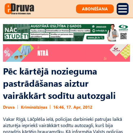
ABONĒŠANA
Pēc kārtējā nozieguma
pastrādāšanas aiztur
vairākkārt sodītu autozgali
Druva
Kriminālziņas
16:46, 17. Apr, 2012
Vakar Rīgā, Lāčplēša ielā, policijas darbinieki patruļas laikā
aizturēja iepriekš vairākkārt sodītu autozagli, kurš bija
nozadzis kārtējo braucamrīku. Kā informēja Valsts policijas