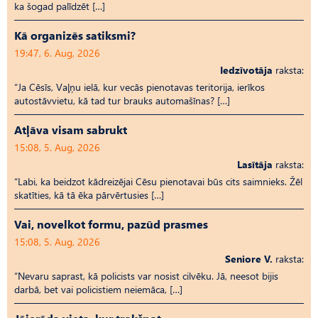
ka šogad palīdzēt […]
Kā organizēs satiksmi?
19:47, 6. Aug, 2026
Iedzīvotāja
raksta:
“Ja Cēsīs, Vaļņu ielā, kur vecās pienotavas teritorija, ierīkos
autostāvvietu, kā tad tur brauks automašīnas? […]
Atļāva visam sabrukt
15:08, 5. Aug, 2026
Lasītāja
raksta:
“Labi, ka beidzot kādreizējai Cēsu pienotavai būs cits saimnieks. Žēl
skatīties, kā tā ēka pārvērtusies […]
Vai, novelkot formu, pazūd prasmes
15:08, 5. Aug, 2026
Seniore V.
raksta:
“Nevaru saprast, kā policists var nosist cilvēku. Jā, neesot bijis
darbā, bet vai policistiem neiemāca, […]