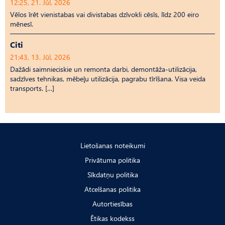
12:25, 21. Jūl, 2026
Vēlos īrēt vienistabas vai divistabas dzīvokli cēsīs, līdz 200 eiro
mēnesī.
Citi
21:43, 13. Jūl, 2026
Dažādi saimnieciskie un remonta darbi, demontāža-utilizācija,
sadzīves tehnikas, mēbeļu utilizācija, pagrabu tīrīšana. Visa veida
transports. […]
Lietošanas noteikumi
Privātuma politika
Sīkdatņu politika
Atcelšanas politika
Autortiesības
Ētikas kodekss