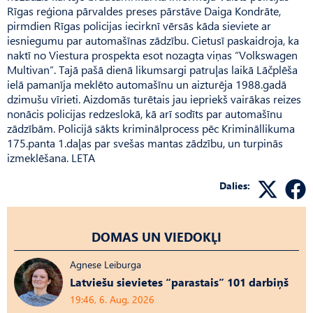
Rīgas reģiona pārvaldes preses pārstāve Daiga Kondrāte,
pirmdien Rīgas policijas iecirknī vērsās kāda sieviete ar
iesniegumu par automašīnas zādzību. Cietusī paskaidroja, ka
naktī no Viestura prospekta esot nozagta viņas “Volkswagen
Multivan”. Tajā pašā dienā likumsargi patruļas laikā Lāčplēša
ielā pamanīja meklēto automašīnu un aizturēja 1988.gadā
dzimušu vīrieti. Aizdomās turētais jau iepriekš vairākas reizes
nonācis policijas redzeslokā, kā arī sodīts par automašīnu
zādzībām. Policijā sākts kriminālprocess pēc Krimināllikuma
175.panta 1.daļas par svešas mantas zādzību, un turpinās
izmeklēšana. LETA
Dalies:
DOMAS UN VIEDOKĻI
Agnese Leiburga
Latviešu sievietes “parastais” 101 darbiņš
19:46, 6. Aug, 2026