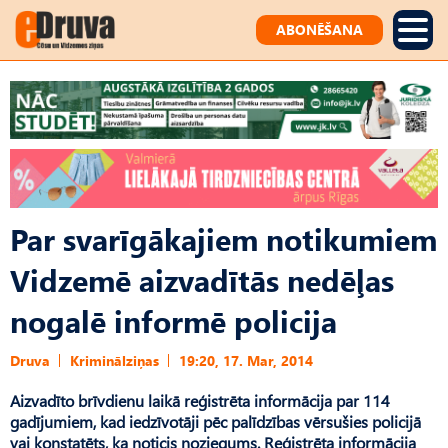
ABONĒŠANA
Par svarīgākajiem notikumiem
Vidzemē aizvadītās nedēļas
nogalē informē policija
Druva
Kriminālziņas
19:20, 17. Mar, 2014
Aizvadīto brīvdienu laikā reģistrēta informācija par 114
gadījumiem, kad iedzīvotāji pēc palīdzības vērsušies policijā
vai konstatēts, ka noticis noziegums. Reģistrēta informācija