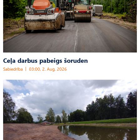
Ceļa darbus pabeigs šoruden
Sabiedrība
03:00, 2. Aug, 2026