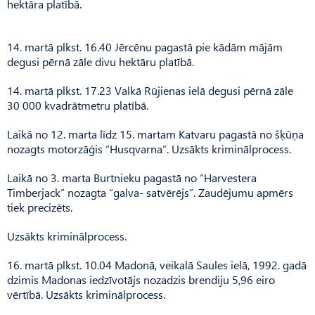
hektāra platībā.
14. martā plkst. 16.40 Jērcēnu pagastā pie kādām mājām
degusi pērnā zāle divu hektāru platībā.
14. martā plkst. 17.23 Valkā Rūjienas ielā degusi pērnā zāle
30 000 kvadrātmetru platībā.
Laikā no 12. marta līdz 15. martam Katvaru pagastā no šķūņa
nozagts motorzāģis “Husqvarna”. Uzsākts kriminālprocess.
Laikā no 3. marta Burtnieku pagastā no “Harvestera
Timberjack” nozagta “galva- satvērējs”. Zaudējumu apmērs
tiek precizēts.
Uzsākts kriminālprocess.
16. martā plkst. 10.04 Madonā, veikalā Saules ielā, 1992. gadā
dzimis Madonas iedzīvotājs nozadzis brendiju 5,96 eiro
vērtībā. Uzsākts kriminālprocess.