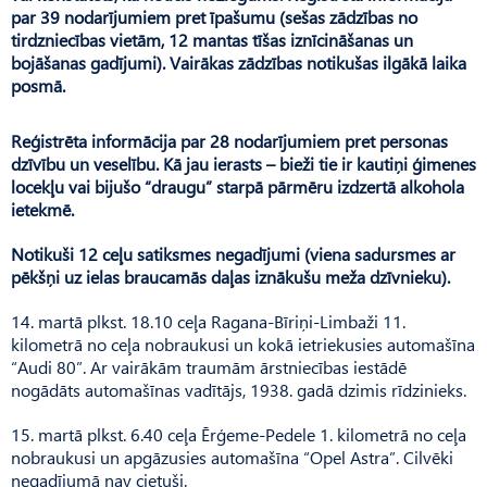
par 39 nodarījumiem pret īpašumu (sešas zādzības no
tirdzniecības vietām, 12 mantas tīšas iznīcināšanas un
bojāšanas gadījumi). Vairākas zādzības notikušas ilgākā laika
posmā.
Reģistrēta informācija par 28 nodarījumiem pret personas
dzīvību un veselību. Kā jau ierasts – bieži tie ir kautiņi ģimenes
locekļu vai bijušo “draugu” starpā pārmēru izdzertā alkohola
ietekmē.
Notikuši 12 ceļu satiksmes negadījumi (viena sadursmes ar
pēkšņi uz ielas braucamās daļas iznākušu meža dzīvnieku).
14. martā plkst. 18.10 ceļa Ragana-Bīriņi-Limbaži 11.
kilometrā no ceļa nobraukusi un kokā ietriekusies automašīna
“Audi 80”. Ar vairākām traumām ārstniecības iestādē
nogādāts automašīnas vadītājs, 1938. gadā dzimis rīdzinieks.
15. martā plkst. 6.40 ceļa Ērģeme-Pedele 1. kilometrā no ceļa
nobraukusi un apgāzusies automašīna “Opel Astra”. Cilvēki
negadījumā nav cietuši.