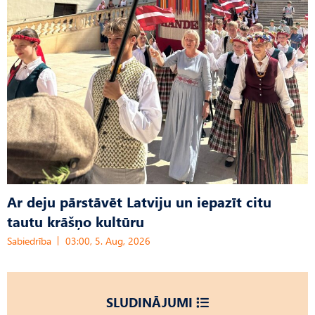
Ar deju pārstāvēt Latviju un iepazīt citu
tautu krāšņo kultūru
Sabiedrība
03:00, 5. Aug, 2026
SLUDINĀJUMI