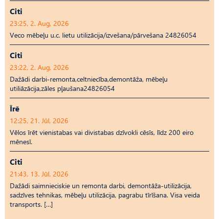
Citi
23:25, 2. Aug, 2026
Veco mēbeļu u.c. lietu utilizācija/izvešana/pārvešana 24826054
Citi
23:22, 2. Aug, 2026
Dažādi darbi-remonta,celtniecība,demontāža, mēbeļu
utiliāzācija,zāles pļaušana24826054
Īrē
12:25, 21. Jūl, 2026
Vēlos īrēt vienistabas vai divistabas dzīvokli cēsīs, līdz 200 eiro
mēnesī.
Citi
21:43, 13. Jūl, 2026
Dažādi saimnieciskie un remonta darbi, demontāža-utilizācija,
sadzīves tehnikas, mēbeļu utilizācija, pagrabu tīrīšana. Visa veida
transports. […]