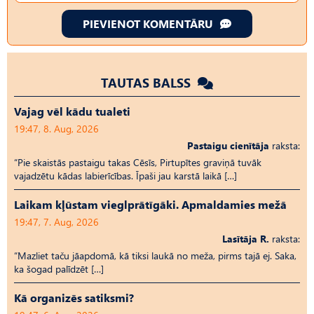
PIEVIENOT KOMENTĀRU
TAUTAS BALSS
Vajag vēl kādu tualeti
19:47, 8. Aug, 2026
Pastaigu cienītāja
raksta:
“Pie skaistās pastaigu takas Cēsīs, Pirtupītes graviņā tuvāk
vajadzētu kādas labierīcības. Īpaši jau karstā laikā […]
Laikam kļūstam vieglprātīgāki. Apmaldamies mežā
19:47, 7. Aug, 2026
Lasītāja R.
raksta:
“Mazliet taču jāapdomā, kā tiksi laukā no meža, pirms tajā ej. Saka,
ka šogad palīdzēt […]
Kā organizēs satiksmi?