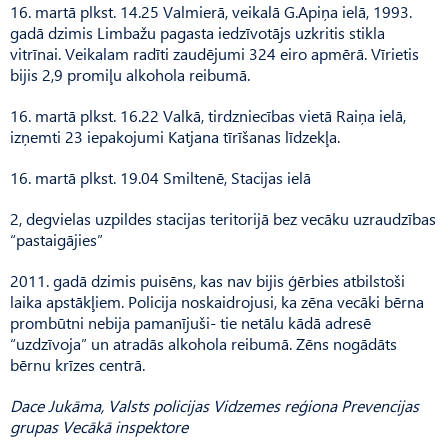
16. martā plkst. 14.25 Valmierā, veikalā G.Apiņa ielā, 1993.
gadā dzimis Limbažu pagasta iedzīvotājs uzkritis stikla
vitrīnai. Veikalam radīti zaudējumi 324 eiro apmērā. Vīrietis
bijis 2,9 promiļu alkohola reibumā.
16. martā plkst. 16.22 Valkā, tirdzniecības vietā Raiņa ielā,
izņemti 23 iepakojumi Katjana tīrīšanas līdzekļa.
16. martā plkst. 19.04 Smiltenē, Stacijas ielā
2, degvielas uzpildes stacijas teritorijā bez vecāku uzraudzības
“pastaigājies”
2011. gadā dzimis puisēns, kas nav bijis ģērbies atbilstoši
laika apstākļiem. Policija noskaidrojusi, ka zēna vecāki bērna
prombūtni nebija pamanījuši- tie netālu kādā adresē
“uzdzīvoja” un atradās alkohola reibumā. Zēns nogādāts
bērnu krīzes centrā.
Dace Jukāma, Valsts policijas Vidzemes reģiona Prevencijas
grupas Vecākā inspektore