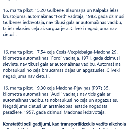
16. martā plkst. 15.20 Gulbenē, Blaumaņa un Kalpaka ielas
krustojumā, automašīnas “Ford” vadītāja, 1982. gadā dzimusi
Gulbenes iedzīvotāja, nav tikusi galā ar automašīnas vadību,
tā ietriekusies ceļa aizsargbarjerā. Cilvēki negadījumā nav
cietuši.
16. martā plkst. 17.54 ceļa Cēsis-Vecpiebalga-Madona 29.
kilometrā automašīnas “Ford” vadītāja, 1971. gadā dzimusi
sieviete, nav tikusi galā ar automašīnas vadību. Automašīna
nobraukusi no ceļa braucamās daļas un apgāzusies. Cilvēki
negadījumā nav cietuši.
16. martā plkst. 19.30 ceļa Madona-Pļaviņas (P37) 35.
kilometrā automašīnas “Audi” vadītājs nav ticis galā ar
automašīnas vadību, tā nobraukusi no ceļa un apgāzusies.
Negadījumā cietusi un ārstniecības iestādē nogādāta
pasažiere, 1957. gadā dzimusi Madonas iedzīvotāja.
Konstatēti seši gadījumi, kad transportlīdzeklis vadīts alkohola