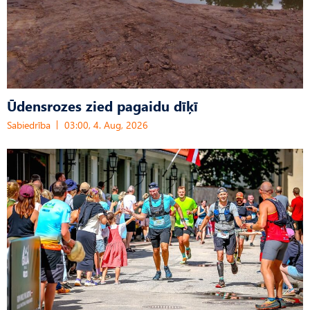
Ūdensrozes zied pagaidu dīķī
Sabiedrība
03:00, 4. Aug, 2026