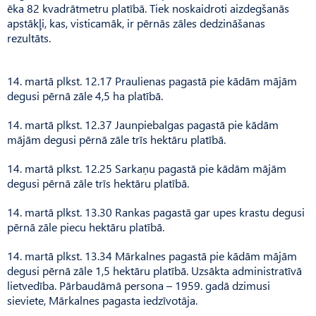
ēka 82 kvadrātmetru platībā. Tiek noskaidroti aizdegšanās
apstākļi, kas, visticamāk, ir pērnās zāles dedzināšanas
rezultāts.
14. martā plkst. 12.17 Praulienas pagastā pie kādām mājām
degusi pērnā zāle 4,5 ha platībā.
14. martā plkst. 12.37 Jaunpiebalgas pagastā pie kādām
mājām degusi pērnā zāle trīs hektāru platībā.
14. martā plkst. 12.25 Sarkaņu pagastā pie kādām mājām
degusi pērnā zāle trīs hektāru platībā.
14. martā plkst. 13.30 Rankas pagastā gar upes krastu degusi
pērnā zāle piecu hektāru platībā.
14. martā plkst. 13.34 Mārkalnes pagastā pie kādām mājām
degusi pērnā zāle 1,5 hektāru platībā. Uzsākta administratīvā
lietvedība. Pārbaudāmā persona – 1959. gadā dzimusi
sieviete, Mārkalnes pagasta iedzīvotāja.