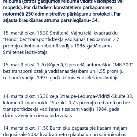
reibumā (četros gadījumos reibumā vadīts velosipēds vai
mopēds). Par dažādiem konstatētiem pārkāpumiem
noformēti 250 administratīvo pārkāpumu protokoli. Par
atļautā braukšanas ātruma pārsniegšanu- 54.
15. martā plkst. 16.30 Smiltenē, Vaļņu ielā, kvadraciklu
“Hond” bez transportlīdzekļa vadīšanas tiesībām un 2,7
promiļu alkohola reibumā vadījis 1986. gadā dzimis
Smiltenes iedzīvotājs.
15. martā plkst. 1.20 Rūjienā, Upes ielā, automašīnu “MB 300”
bez transportlīdzekļa vadīšanas tiesībām un 1,55 promiļu
reibumā vadījis 1997. gadā dzimis Endzeles iedzīvotājs.
14. martā plkst. 15.30 ceļa Straupe-Lēdurga-Vidriži-Skulte 33.
kilometrā kvadraciklu “Suzuki” 1,75 promiļu reibumā un bez
transportlīdzekļa vadīšanas tiesībām vadījis 1984. gadā
dzimis Zvejniekciema iedzīvotājs
14. martā plkst. 11.50 Burtnieku pagastā pie kādām mājām
degusi zāle 5082 kvadrātmetru platībā un un saimniecības