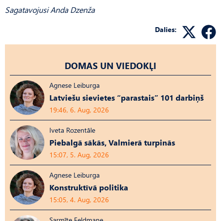
Sagatavojusi Anda Dzenža
Dalies:
DOMAS UN VIEDOKĻI
Agnese Leiburga
Latviešu sievietes “parastais” 101 darbiņš
19:46, 6. Aug, 2026
Iveta Rozentāle
Piebalgā sākās, Valmierā turpinās
15:07, 5. Aug, 2026
Agnese Leiburga
Konstruktīvā politika
15:05, 4. Aug, 2026
Sarmīte Feldmane