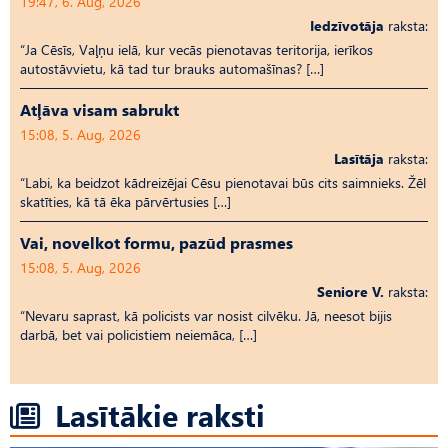
19:47, 6. Aug, 2026
Iedzīvotāja
raksta:
“Ja Cēsīs, Vaļņu ielā, kur vecās pienotavas teritorija, ierīkos
autostāvvietu, kā tad tur brauks automašīnas? […]
Atļāva visam sabrukt
15:08, 5. Aug, 2026
Lasītāja
raksta:
“Labi, ka beidzot kādreizējai Cēsu pienotavai būs cits saimnieks. Žēl
skatīties, kā tā ēka pārvērtusies […]
Vai, novelkot formu, pazūd prasmes
15:08, 5. Aug, 2026
Seniore V.
raksta:
“Nevaru saprast, kā policists var nosist cilvēku. Jā, neesot bijis
darbā, bet vai policistiem neiemāca, […]
Lasītākie raksti