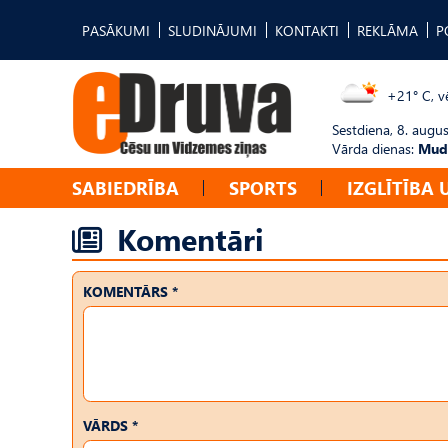
PASĀKUMI
SLUDINĀJUMI
KONTAKTI
REKLĀMA
P
+21° C, vē
Sestdiena, 8. augus
Vārda dienas:
Mudī
SABIEDRĪBA
SPORTS
IZGLĪTĪBA 
Komentāri
KOMENTĀRS *
VĀRDS *