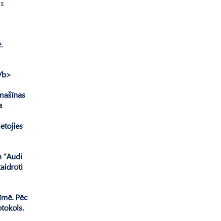
as
,
</b>
omašīnas
a
etojies
n “Audi
aidroti
zīmē. Pēc
tokols.