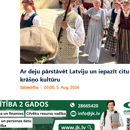
Ar deju pārstāvēt Latviju un iepazīt citu
krāšņo kultūru
Sabiedrība
03:00, 5. Aug, 2026