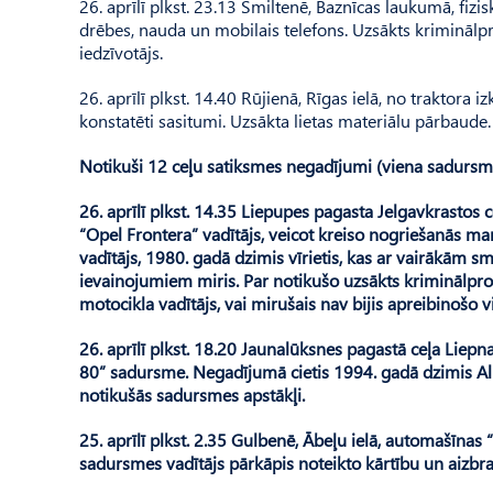
26. aprīlī plkst. 23.13 Smiltenē, Baznīcas laukumā, fizi
drēbes, nauda un mobilais telefons. Uzsākts krimināl
iedzīvotājs.
26. aprīlī plkst. 14.40 Rūjienā, Rīgas ielā, no traktora 
konstatēti sasitumi. Uzsākta lietas materiālu pārbaude.
Notikuši 12 ceļu satiksmes negadījumi (viena sadursm
26. aprīlī plkst. 14.35 Liepupes pagasta Jelgavkrastos
“Opel Frontera” vadītājs, veicot kreiso nogriešanās ma
vadītājs, 1980. gadā dzimis vīrietis, kas ar vairākām
ievainojumiem miris. Par notikušo uzsākts kriminālproc
motocikla vadītājs, vai mirušais nav bijis apreibinošo v
26. aprīlī plkst. 18.20 Jaunalūksnes pagastā ceļa Liep
80” sadursme. Negadījumā cietis 1994. gadā dzimis Al
notikušās sadursmes apstākļi.
25. aprīlī plkst. 2.35 Gulbenē, Ābeļu ielā, automašīnas 
sadursmes vadītājs pārkāpis noteikto kārtību un aizbr