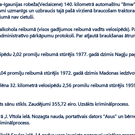
lda-Igaunijas robeža(Veclaicene) 140. kilometrā automašīnu “Bmw
iekami uzmanīgs un uzbraucis tajā pašā virzienā braucošam traktor
jumā nav cietuši.
ts alkohola reibumā (visos gadījumos reibumā vadīts velosipēds). P
ministratīvo pārkāpumu protokoli. Par atļautā braukšanas ātr
osipēdu 2,02 promiļu reibumā stūrējis 1977. gadā dzimis Nagļu pa
 3,04 promiļu reibumā stūrējis 1972. gadā dzimis Madonas iedzīvot
elēna 32. kilometrā velosipēdu 2,56 promilu reibumā stūrējis 195
sts sānu stikls. Zaudējumi 355,72 eiro. Uzsākts kriminālprocess.
erā ,J. Vītola ielā. Nozagta nauda, portatīvais dators “Asus” un bērn
iminālprocess.
ikalā Saules ielā, 14 gadus veca jauniete nozagusi vairākas prece