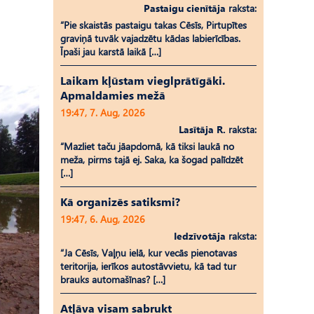
Pastaigu cienītāja
raksta:
“Pie skaistās pastaigu takas Cēsīs, Pirtupītes
graviņā tuvāk vajadzētu kādas labierīcības.
Īpaši jau karstā laikā […]
Laikam kļūstam vieglprātīgāki.
Apmaldamies mežā
19:47, 7. Aug, 2026
Lasītāja R.
raksta:
“Mazliet taču jāapdomā, kā tiksi laukā no
meža, pirms tajā ej. Saka, ka šogad palīdzēt
[…]
Kā organizēs satiksmi?
19:47, 6. Aug, 2026
Iedzīvotāja
raksta:
“Ja Cēsīs, Vaļņu ielā, kur vecās pienotavas
teritorija, ierīkos autostāvvietu, kā tad tur
brauks automašīnas? […]
Atļāva visam sabrukt