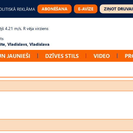
ABONĒŠANA
E-AVĪZE
ZIŅOT DRUVAI
OLITISKĀ REKLĀMA
jš 4.21 m/s, R vēja virziens
ts
te, Vladislavs, Vladislava
UN JAUNIEŠI
DZĪVES STILS
VIDEO
PR