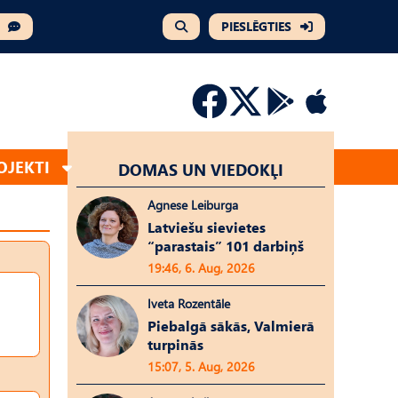
PIESLĒGTIES
OJEKTI
DOMAS UN VIEDOKĻI
Agnese Leiburga
Latviešu sievietes
“parastais” 101 darbiņš
19:46, 6. Aug, 2026
Iveta Rozentāle
Piebalgā sākās, Valmierā
turpinās
15:07, 5. Aug, 2026