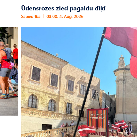
Ūdensrozes zied pagaidu dīķī
Sabiedrība
03:00, 4. Aug, 2026