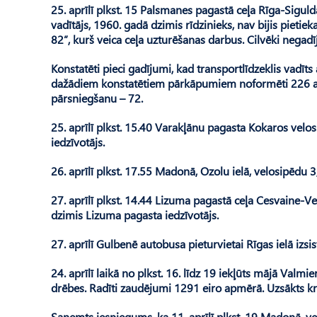
25. aprīlī plkst. 15 Palsmanes pagastā ceļa Rīga-Sigu
vadītājs, 1960. gadā dzimis rīdzinieks, nav bijis piet
82”, kurš veica ceļa uzturēšanas darbus. Cilvēki negadī
Konstatēti pieci gadījumi, kad transportlīdzeklis vadī
dažādiem konstatētiem pārkāpumiem noformēti 226 ad
pārsniegšanu – 72.
25. aprīlī plkst. 15.40 Varakļānu pagasta Kokaros vel
iedzīvotājs.
26. aprīlī plkst. 17.55 Madonā, Ozolu ielā, velosipēdu
27. aprīlī plkst. 14.44 Lizuma pagastā ceļa Cesvaine-V
dzimis Lizuma pagasta iedzīvotājs.
27. aprīlī Gulbenē autobusa pieturvietai Rīgas ielā izsi
24. aprīlī laikā no plkst. 16. līdz 19 iekļūts mājā Valmi
drēbes. Radīti zaudējumi 1291 eiro apmērā. Uzsākts kr
Saņemts iesniegums, ka 11. aprīlī plkst. 19 Madonā, ve