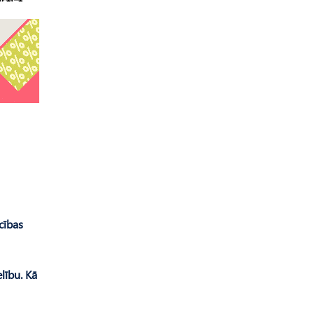
cības
lību. Kā