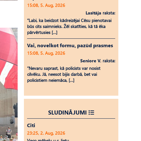
15:08, 5. Aug, 2026
Lasītāja
raksta:
“Labi, ka beidzot kādreizējai Cēsu pienotavai
būs cits saimnieks. Žēl skatīties, kā tā ēka
pārvērtusies […]
Vai, novelkot formu, pazūd prasmes
15:08, 5. Aug, 2026
Seniore V.
raksta:
“Nevaru saprast, kā policists var nosist
cilvēku. Jā, neesot bijis darbā, bet vai
policistiem neiemāca, […]
SLUDINĀJUMI
Citi
23:25, 2. Aug, 2026
Veco mēbeļu u.c. lietu