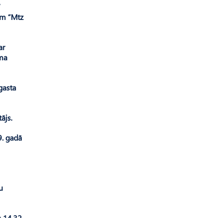
”
am “Mtz
ar
uma
gasta
ājs.
9. gadā
u
s 14,32