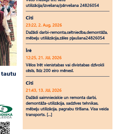
utilizācija/izvešana/pārvešana 24826054
Citi
23:22, 2. Aug, 2026
Dažādi darbi-remonta,celtniecība,demontāža,
mēbeļu utiliāzācija,zāles pļaušana24826054
Īrē
12:25, 21. Jūl, 2026
Vēlos īrēt vienistabas vai divistabas dzīvokli
cēsīs, līdz 200 eiro mēnesī.
 tautu
Citi
21:43, 13. Jūl, 2026
Dažādi saimnieciskie un remonta darbi,
demontāža-utilizācija, sadzīves tehnikas,
mēbeļu utilizācija, pagrabu tīrīšana. Visa veida
transports. […]