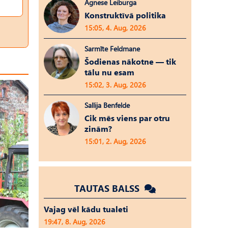
Agnese Leiburga
Konstruktīvā politika
15:05, 4. Aug, 2026
Sarmīte Feldmane
Šodienas nākotne — tik
tālu nu esam
15:02, 3. Aug, 2026
Sallija Benfelde
Cik mēs viens par otru
zinām?
15:01, 2. Aug, 2026
TAUTAS BALSS
Vajag vēl kādu tualeti
19:47, 8. Aug, 2026