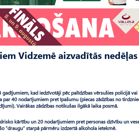
iem Vidzemē aizvadītās nedēļas
 gadījumiem, kad iedzīvotāji pēc palīdzības vērsušies policijā vai
ija par 40 nodarījumiem pret īpašumu (piecas zādzības no tirdznie
ījumi). Vairākas zādzības notikušas ilgākā laika posmā.
drisko kārtību un 20 nodarījumiem pret personas dzīvību un vese
ijušo “draugu” starpā pārmēru izdzertā alkohola ietekmē.