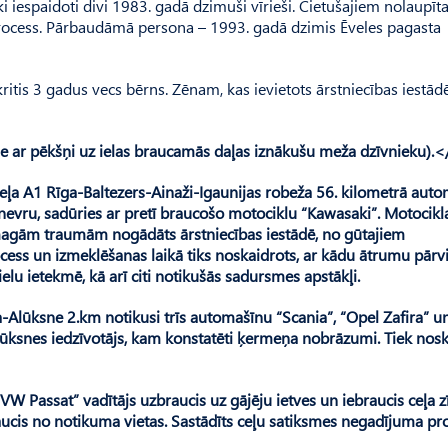
ski iespaidoti divi 1983. gadā dzimuši vīrieši. Cietušajiem nolaupīt
process. Pārbaudāmā persona – 1993. gadā dzimis Ēveles pagasta
izkritis 3 gadus vecs bērns. Zēnam, kas ievietots ārstniecības iestādē
e ar pēkšņi uz ielas braucamās daļas iznākušu meža dzīvnieku).
 ceļa A1 Rīga-Baltezers-Ainaži-Igaunijas robeža 56. kilometrā aut
nevru, sadūries ar pretī braucošo motociklu “Kawasaki”. Motocikl
 smagām traumām nogādāts ārstniecības iestādē, no gūtajiem
ess un izmeklēšanas laikā tiks noskaidrots, ar kādu ātrumu pārvi
ielu ietekmē, kā arī citi notikušās sadursmes apstākļi.
na-Alūksne 2.km notikusi trīs automašīnu “Scania”, “Opel Zafira” u
ūksnes iedzīvotājs, kam konstatēti ķermeņa nobrāzumi. Tiek nosk
“VW Passat” vadītājs uzbraucis uz gājēju ietves un iebraucis ceļa 
aucis no notikuma vietas. Sastādīts ceļu satiksmes negadījuma pro