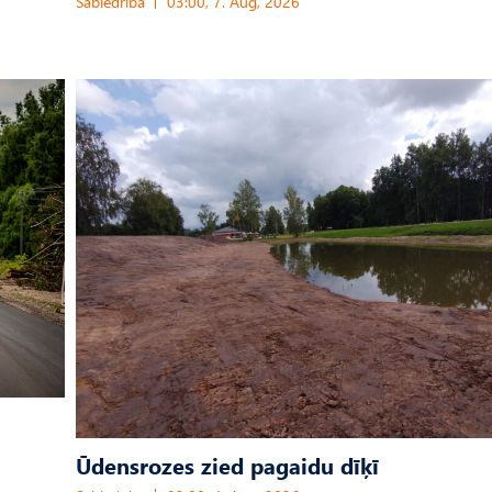
Sabiedrība
03:00, 7. Aug, 2026
Ūdensrozes zied pagaidu dīķī