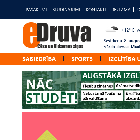
PASĀKUMI
SLUDINĀJUMI
KONTAKTI
REKLĀMA
P
+12° C, vē
Sestdiena, 8. augus
Vārda dienas:
Mudī
SABIEDRĪBA
SPORTS
IZGLĪTĪBA 