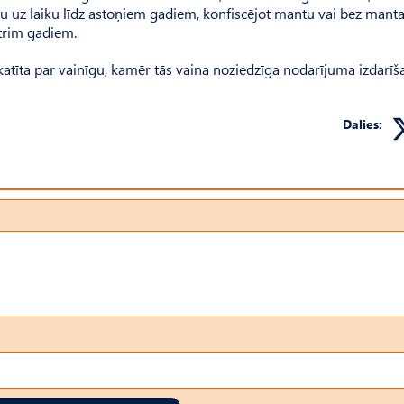
nu uz laiku līdz astoņiem gadiem, konfiscējot mantu vai bez mant
 trim gadiem.
skatīta par vainīgu, kamēr tās vaina noziedzīga nodarījuma izdarīš
Dalies: