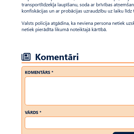
transportlīdzekļa laupīšanu, soda ar brīvības atņemša
konfiskācijas un ar probācijas uzraudzību uz laiku līdz
Valsts policija atgādina, ka neviena persona netiek uz
netiek pierādīta likumā noteiktajā kārtībā.
Komentāri
KOMENTĀRS *
VĀRDS *