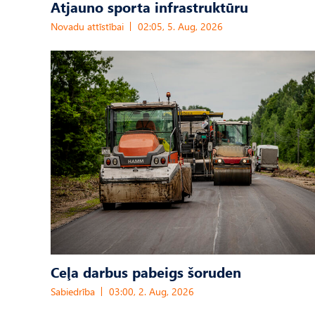
Atjauno sporta infrastruktūru
Novadu attīstībai
02:05, 5. Aug, 2026
Ceļa darbus pabeigs šoruden
Sabiedrība
03:00, 2. Aug, 2026