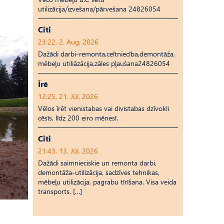
utilizācija/izvešana/pārvešana 24826054
Citi
23:22, 2. Aug, 2026
Dažādi darbi-remonta,celtniecība,demontāža,
mēbeļu utiliāzācija,zāles pļaušana24826054
Īrē
12:25, 21. Jūl, 2026
Vēlos īrēt vienistabas vai divistabas dzīvokli
cēsīs, līdz 200 eiro mēnesī.
Citi
21:43, 13. Jūl, 2026
Dažādi saimnieciskie un remonta darbi,
demontāža-utilizācija, sadzīves tehnikas,
mēbeļu utilizācija, pagrabu tīrīšana. Visa veida
transports. […]