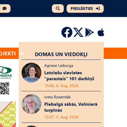
PIESLĒGTIES
OJEKTI
DOMAS UN VIEDOKĻI
Agnese Leiburga
Latviešu sievietes
“parastais” 101 darbiņš
19:46, 6. Aug, 2026
Iveta Rozentāle
Piebalgā sākās, Valmierā
turpinās
15:07, 5. Aug, 2026