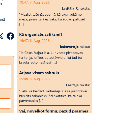
19:47, 7. Aug, 2026
as
Lasītāja R.
raksta:
“Mazliet taču jāapdomā, kā tiksi laukā no
anā
meža, pirms tajā ej. Saka, ka šogad palīdzēt
[…]
Kā organizēs satiksmi?
19:47, 6. Aug, 2026
Iedzīvotāja
raksta:
“Ja Cēsīs, Vaļņu ielā, kur vecās pienotavas
teritorija, ierīkos autostāvvietu, kā tad tur
brauks automašīnas? […]
Atļāva visam sabrukt
15:08, 5. Aug, 2026
Lasītāja
raksta:
“Labi, ka beidzot kādreizējai Cēsu pienotavai
būs cits saimnieks. Žēl skatīties, kā tā ēka
pārvērtusies […]
Vai, novelkot formu, pazūd prasmes