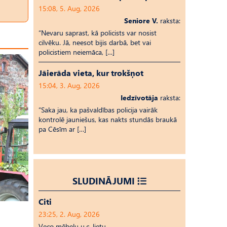
15:08, 5. Aug, 2026
Seniore V.
raksta:
“Nevaru saprast, kā policists var nosist
cilvēku. Jā, neesot bijis darbā, bet vai
policistiem neiemāca, […]
Jāierāda vieta, kur trokšņot
15:04, 3. Aug, 2026
Iedzīvotāja
raksta:
“Saka jau, ka pašvaldības policija vairāk
kontrolē jauniešus, kas nakts stundās braukā
pa Cēsīm ar […]
SLUDINĀJUMI
Citi
23:25, 2. Aug, 2026
Veco mēbeļu u.c. lietu