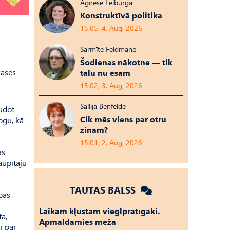
Agnese Leiburga
Konstruktīvā politika
15:05, 4. Aug, 2026
Sarmīte Feldmane
Šodienas nākotne — tik
kases
tālu nu esam
15:02, 3. Aug, 2026
Sallija Benfelde
audot
Cik mēs viens par otru
ogu, kā
zinām?
15:01, 2. Aug, 2026
as
aupītāju
TAUTAS BALSS
bas
Laikam kļūstam vieglprātīgāki.
ta,
Apmaldamies mežā
rī par