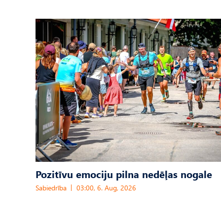
Pozitīvu emociju pilna nedēļas nogale
Sabiedrība
03:00, 6. Aug, 2026