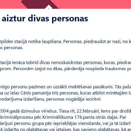
aiztur divas personas
zpildes stacijā notika laupīšana. Personas, piedraudot ar nazi, no 
ās personas.
stacijā ienāca tobrīd divas nenoskaidrotas personas, kuras, piedr
s prom. Personām izejot no ēkas, pārdevēja nospieda trauksmes p
vainīgo personu pazīmes un uzsākti meklēšanas pasākumi. Tās paš
a uz ielas Cēsīs pamanīja trīs personas, kuras atbilst minētajām l
odarījuma izdarīšanu, personas nogādāja iecirknī.
2004.gadā dzimušus vīriešus. Tiesa rīt, 22.februārī, lems par drošī
i kriminālprocesu pēc Krimināllikuma 176.panta otrās daļas. Par
darījusi personu grupa pēc iepriekšējas vienošanās, vai ja tā izdarī
a tā izdarīta no glabātavas vai ietaises, kas savieno glabātavas, kā a