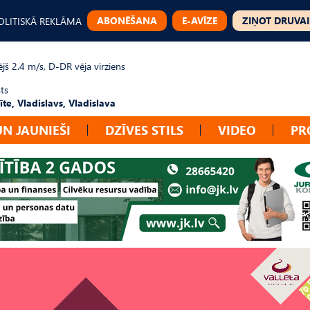
ABONĒŠANA
E-AVĪZE
ZIŅOT DRUVAI
OLITISKĀ REKLĀMA
jš 2.4 m/s, D-DR vēja virziens
ts
te, Vladislavs, Vladislava
UN JAUNIEŠI
DZĪVES STILS
VIDEO
PR