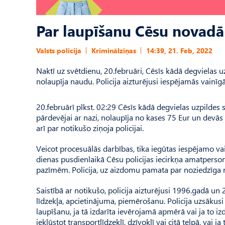
Par laupīšanu Cēsu novadā 
Valsts policija
Kriminālziņas
14:39, 21. Feb, 2022
Naktī uz svētdienu, 20.februāri, Cēsīs kādā degvielas u
nolaupīja naudu. Policija aizturējusi iespējamās vainīg
20.februārī plkst. 02:29 Cēsīs kādā degvielas uzpildes 
pārdevējai ar nazi, nolaupīja no kases 75 Eur un devā
arī par notikušo ziņoja policijai.
Veicot procesuālās darbības, tika iegūtas iespējamo 
dienas pusdienlaikā Cēsu policijas iecirkņa amatperson
pazīmēm. Policija, uz aizdomu pamata par noziedzīga n
Saistībā ar notikušo, policija aizturējusi 1996.gadā un 
līdzekļa, apcietinājuma, piemērošanu. Policija uzsākus
laupīšanu, ja tā izdarīta ievērojamā apmērā vai ja to iz
iekļūstot transportlīdzeklī, dzīvoklī vai citā telpā, vai j