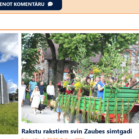
IENOT KOMENTĀRU
Rakstu rakstiem svin Zaubes simtgadi