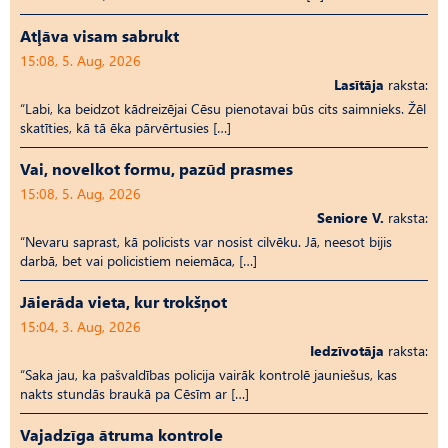
Atļāva visam sabrukt
15:08, 5. Aug, 2026
Lasītāja
raksta:
“Labi, ka beidzot kādreizējai Cēsu pienotavai būs cits saimnieks. Žēl
skatīties, kā tā ēka pārvērtusies […]
Vai, novelkot formu, pazūd prasmes
15:08, 5. Aug, 2026
Seniore V.
raksta:
“Nevaru saprast, kā policists var nosist cilvēku. Jā, neesot bijis
darbā, bet vai policistiem neiemāca, […]
Jāierāda vieta, kur trokšņot
15:04, 3. Aug, 2026
Iedzīvotāja
raksta:
“Saka jau, ka pašvaldības policija vairāk kontrolē jauniešus, kas
nakts stundās braukā pa Cēsīm ar […]
Vajadzīga ātruma kontrole