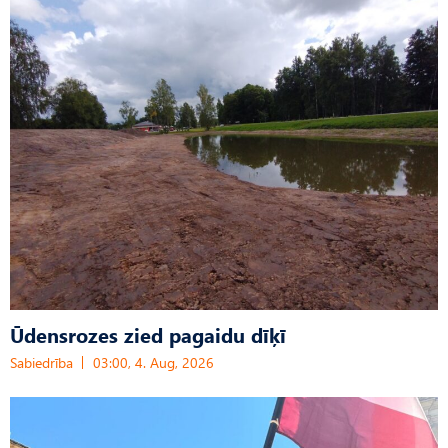
Ūdensrozes zied pagaidu dīķī
Sabiedrība
03:00, 4. Aug, 2026