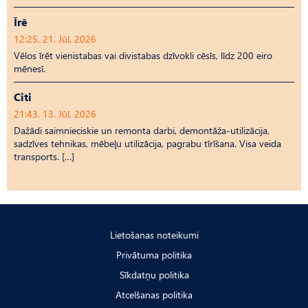
Īrē
12:25, 21. Jūl, 2026
Vēlos īrēt vienistabas vai divistabas dzīvokli cēsīs, līdz 200 eiro
mēnesī.
Citi
21:43, 13. Jūl, 2026
Dažādi saimnieciskie un remonta darbi, demontāža-utilizācija,
sadzīves tehnikas, mēbeļu utilizācija, pagrabu tīrīšana. Visa veida
transports. […]
Lietošanas noteikumi
Privātuma politika
Sīkdatņu politika
Atcelšanas politika