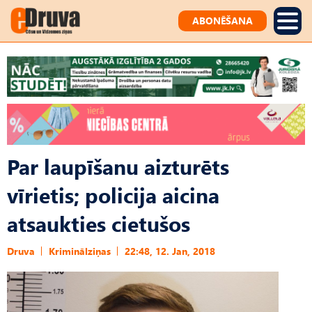
ABONĒŠANA
Par laupīšanu aizturēts
vīrietis; policija aicina
atsaukties cietušos
Druva
Kriminālziņas
22:48, 12. Jan, 2018