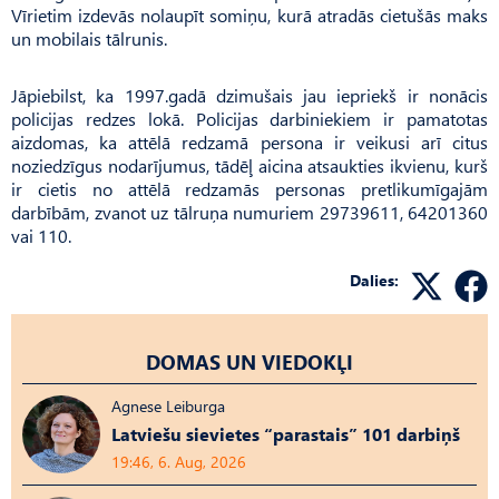
Vīrietim izdevās nolaupīt somiņu, kurā atradās cietušās maks
un mobilais tālrunis.
Jāpiebilst, ka 1997.gadā dzimušais jau iepriekš ir nonācis
policijas redzes lokā. Policijas darbiniekiem ir pamatotas
aizdomas, ka attēlā redzamā persona ir veikusi arī citus
noziedzīgus nodarījumus, tādēļ aicina atsaukties ikvienu, kurš
ir cietis no attēlā redzamās personas pretlikumīgajām
darbībām, zvanot uz tālruņa numuriem 29739611, 64201360
vai 110.
Dalies:
DOMAS UN VIEDOKĻI
Agnese Leiburga
Latviešu sievietes “parastais” 101 darbiņš
19:46, 6. Aug, 2026