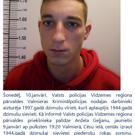
Šonedēļ, 10.janvārī, Valsts policijas Vidzemes reģiona
pārvaldes Valmieras Kriminālpolicijas nodaļas darbinieki
aizturēja 1997.gadā dzimušu vīrieti, kurš aplaupījis 1944.gadā
dzimušu sievieti. Kā informē Valsts policijas Vidzemes reģiona
pārvaldes priekšnieka palīdze Anžela Geļjanu, jaunietis
9.janvārī ap pulksten 19:20 Valmierā, Cēsu ielā, centās izraut
1944.gadā dzimušai sievietei piederošu rokas somiņu.