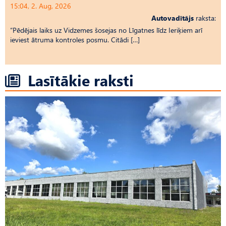
15:04, 2. Aug, 2026
Autovadītājs
raksta:
“Pēdējais laiks uz Vid­ze­mes šosejas no Līgatnes līdz Ieriķiem arī
ieviest ātruma kontroles posmu. Citādi […]
Lasītākie raksti