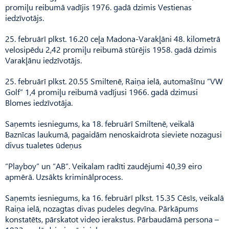
promiļu reibumā vadījis 1976. gadā dzimis Vestienas
iedzīvotājs.
25. februārī plkst. 16.20 ceļa Madona-Varakļāni 48. kilometrā
velosipēdu 2,42 promiļu reibumā stūrējis 1958. gadā dzimis
Varakļānu iedzīvotājs.
25. februārī plkst. 20.55 Smiltenē, Raiņa ielā, automašīnu “VW
Golf” 1,4 promiļu reibumā vadījusi 1966. gadā dzimusi
Blomes iedzīvotāja.
Saņemts iesniegums, ka 18. februārī Smiltenē, veikalā
Baznīcas laukumā, pagaidām nenoskaidrota sieviete nozagusi
divus tualetes ūdeņus
“Playboy” un “AB”. Veikalam radīti zaudējumi 40,39 eiro
apmērā. Uzsākts kriminālprocess.
Saņemts iesniegums, ka 16. februārī plkst. 15.35 Cēsīs, veikalā
Raiņa ielā, nozagtas divas pudeles degvīna. Pārkāpums
konstatēts, pārskatot video ierakstus. Pārbaudāmā persona –