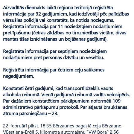
Aizvadītās diennakts laikā reģiona teritorijā reģistrēta
informācija par 32 gadījumiem, kad iedzīvotāji pēc palīdzības
vērsušies policijā vai konstatēts, ka noticis noziegums.
Reģistrēta informācija par 11 noziedzīgiem nodarījumiem
pret īpašumu (četras zādzības no tirdzniecības vietām, divas
mantas tīšas iznīcināšanas un bojāšanas gadījumi).
Reģistrēta informācija par septiņiem noziedzīgiem
nodarījumiem pret personas dzīvību un veselību.
Reģistrēta informācija par četriem ceļu satiksmes
negadījumiem.
Konstatēti četri gadījumi, kad transportlīdzeklis vadīts
alkohola reibumā. Vienā gadījumā reibumā vadīts velosipēds.
Par dažādiem konstatētiem pārkāpumiem noformēti 109
administratīvo pārkāpumu protokoli. Par atļautā braukšanas
ātruma pārsniegšanu – 23.
22. februārī plkst. 18.35 Bērzaunes pagastā ceļa Bērzaune-
VEestiena-Ērģļi 5. kilometrā automašīnu “VW Bora” 2,56