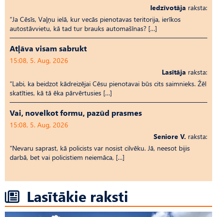
Iedzīvotāja
raksta:
“Ja Cēsīs, Vaļņu ielā, kur vecās pienotavas teritorija, ierīkos
autostāvvietu, kā tad tur brauks automašīnas? […]
Atļāva visam sabrukt
15:08, 5. Aug, 2026
Lasītāja
raksta:
“Labi, ka beidzot kādreizējai Cēsu pienotavai būs cits saimnieks. Žēl
skatīties, kā tā ēka pārvērtusies […]
Vai, novelkot formu, pazūd prasmes
15:08, 5. Aug, 2026
Seniore V.
raksta:
“Nevaru saprast, kā policists var nosist cilvēku. Jā, neesot bijis
darbā, bet vai policistiem neiemāca, […]
Lasītākie raksti