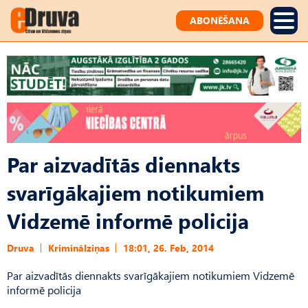
ABONĒŠANA
Par aizvadītās diennakts
svarīgākajiem notikumiem
Vidzemē informē policija
Druva
Kriminālziņas
18:01, 26. Feb, 2014
Par aizvadītās diennakts svarīgākajiem notikumiem Vidzemē
informē policija