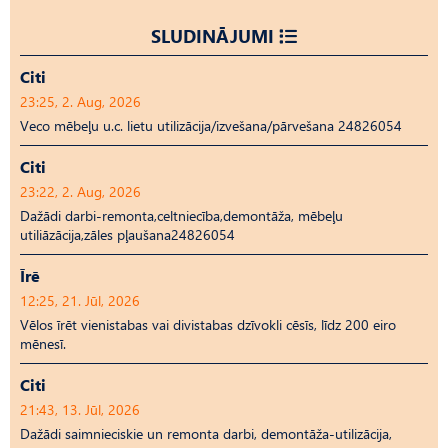
SLUDINĀJUMI
Citi
23:25, 2. Aug, 2026
Veco mēbeļu u.c. lietu utilizācija/izvešana/pārvešana 24826054
Citi
23:22, 2. Aug, 2026
Dažādi darbi-remonta,celtniecība,demontāža, mēbeļu
utiliāzācija,zāles pļaušana24826054
Īrē
12:25, 21. Jūl, 2026
Vēlos īrēt vienistabas vai divistabas dzīvokli cēsīs, līdz 200 eiro
mēnesī.
Citi
21:43, 13. Jūl, 2026
Dažādi saimnieciskie un remonta darbi, demontāža-utilizācija,