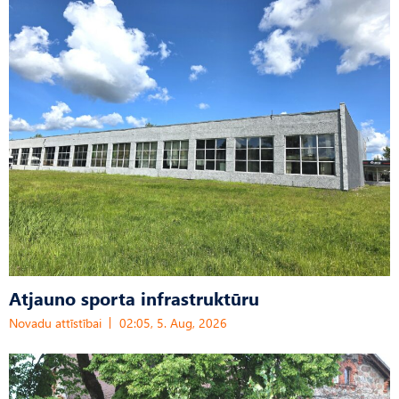
Atjauno sporta infrastruktūru
Novadu attīstībai
02:05, 5. Aug, 2026