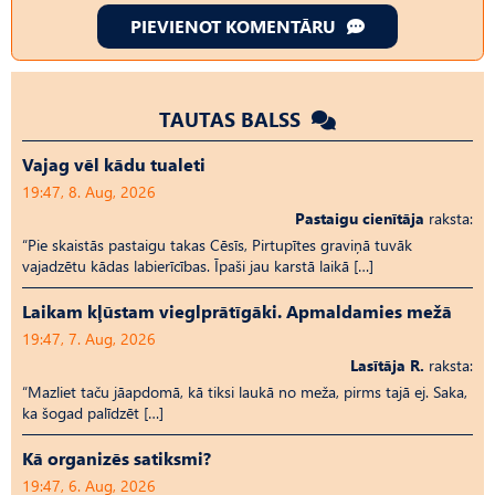
PIEVIENOT KOMENTĀRU
TAUTAS BALSS
Vajag vēl kādu tualeti
19:47, 8. Aug, 2026
Pastaigu cienītāja
raksta:
“Pie skaistās pastaigu takas Cēsīs, Pirtupītes graviņā tuvāk
vajadzētu kādas labierīcības. Īpaši jau karstā laikā […]
Laikam kļūstam vieglprātīgāki. Apmaldamies mežā
19:47, 7. Aug, 2026
Lasītāja R.
raksta:
“Mazliet taču jāapdomā, kā tiksi laukā no meža, pirms tajā ej. Saka,
ka šogad palīdzēt […]
Kā organizēs satiksmi?
19:47, 6. Aug, 2026