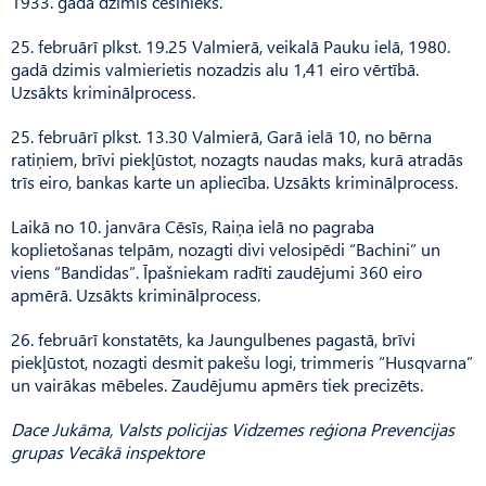
1933. gadā dzimis cēsinieks.
25. februārī plkst. 19.25 Valmierā, veikalā Pauku ielā, 1980.
gadā dzimis valmierietis nozadzis alu 1,41 eiro vērtībā.
Uzsākts kriminālprocess.
25. februārī plkst. 13.30 Valmierā, Garā ielā 10, no bērna
ratiņiem, brīvi piekļūstot, nozagts naudas maks, kurā atradās
trīs eiro, bankas karte un apliecība. Uzsākts kriminālprocess.
Laikā no 10. janvāra Cēsīs, Raiņa ielā no pagraba
koplietošanas telpām, nozagti divi velosipēdi “Bachini” un
viens “Bandidas”. Īpašniekam radīti zaudējumi 360 eiro
apmērā. Uzsākts kriminālprocess.
26. februārī konstatēts, ka Jaungulbenes pagastā, brīvi
piekļūstot, nozagti desmit pakešu logi, trimmeris “Husqvarna”
un vairākas mēbeles. Zaudējumu apmērs tiek precizēts.
Dace Jukāma, Valsts policijas Vidzemes reģiona Prevencijas
grupas Vecākā inspektore