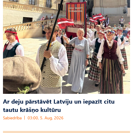
Ar deju pārstāvēt Latviju un iepazīt citu
tautu krāšņo kultūru
Sabiedrība
03:00, 5. Aug, 2026