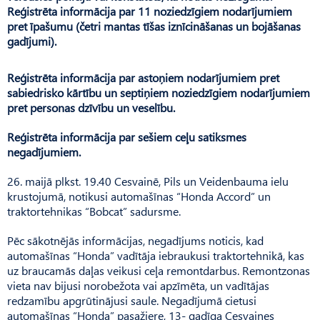
Reģistrēta informācija par 11 noziedzīgiem nodarījumiem
pret īpašumu (četri mantas tīšas iznīcināšanas un bojāšanas
gadījumi).
Reģistrēta informācija par astoņiem nodarījumiem pret
sabiedrisko kārtību un septiņiem noziedzīgiem nodarījumiem
pret personas dzīvību un veselību.
Reģistrēta informācija par sešiem ceļu satiksmes
negadījumiem.
26. maijā plkst. 19.40 Cesvainē, Pils un Veidenbauma ielu
krustojumā, notikusi automašīnas “Honda Accord” un
traktortehnikas “Bobcat” sadursme.
Pēc sākotnējās informācijas, negadījums noticis, kad
automašīnas “Honda” vadītāja iebraukusi traktortehnikā, kas
uz braucamās daļas veikusi ceļa remontdarbus. Remontzonas
vieta nav bijusi norobežota vai apzīmēta, un vadītājas
redzamību apgrūtinājusi saule. Negadījumā cietusi
automašīnas “Honda” pasažiere, 13- gadīga Cesvaines