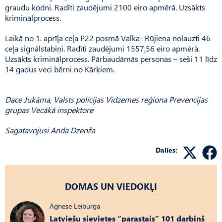
graudu kodni. Radīti zaudējumi 2100 eiro apmērā. Uzsākts
kriminālprocess.
Laikā no 1. aprīļa ceļa P22 posmā Valka- Rūjiena nolauzti 46
ceļa signālstabiņi. Radīti zaudējumi 1557,56 eiro apmērā.
Uzsākts kriminālprocess. Pārbaudāmās personas – seši 11 līdz
14 gadus veci bērni no Kārķiem.
Dace Jukāma, Valsts policijas Vidzemes reģiona Prevencijas
grupas Vecākā inspektore
Sagatavojusi Anda Dzenža
Dalies:
DOMAS UN VIEDOKĻI
Agnese Leiburga
Latviešu sievietes “parastais” 101 darbiņš