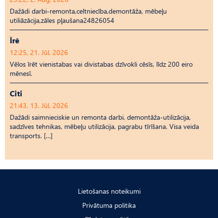
Dažādi darbi-remonta,celtniecība,demontāža, mēbeļu
utiliāzācija,zāles pļaušana24826054
Īrē
12:25, 21. Jūl, 2026
Vēlos īrēt vienistabas vai divistabas dzīvokli cēsīs, līdz 200 eiro
mēnesī.
Citi
21:43, 13. Jūl, 2026
Dažādi saimnieciskie un remonta darbi, demontāža-utilizācija,
sadzīves tehnikas, mēbeļu utilizācija, pagrabu tīrīšana. Visa veida
transports. […]
Lietošanas noteikumi
Privātuma politika