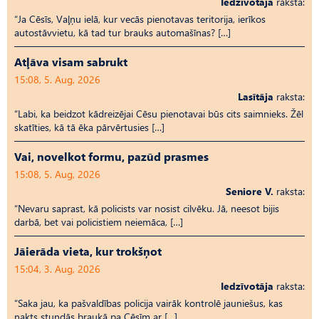
Iedzīvotāja
raksta:
“Ja Cēsīs, Vaļņu ielā, kur vecās pienotavas teritorija, ierīkos
autostāvvietu, kā tad tur brauks automašīnas? […]
Atļāva visam sabrukt
15:08, 5. Aug, 2026
Lasītāja
raksta:
“Labi, ka beidzot kādreizējai Cēsu pienotavai būs cits saimnieks. Žēl
skatīties, kā tā ēka pārvērtusies […]
Vai, novelkot formu, pazūd prasmes
15:08, 5. Aug, 2026
Seniore V.
raksta:
“Nevaru saprast, kā policists var nosist cilvēku. Jā, neesot bijis
darbā, bet vai policistiem neiemāca, […]
Jāierāda vieta, kur trokšņot
15:04, 3. Aug, 2026
Iedzīvotāja
raksta:
“Saka jau, ka pašvaldības policija vairāk kontrolē jauniešus, kas
nakts stundās braukā pa Cēsīm ar […]