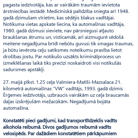
pagasta iedzīvotāja, kas ar vairākām traumām ievietota
ārstniecības iestādē. Medicīniskā palīdzība sniegta arī 1948.
gadā dzimušam vīrietim, kas sēdējis blakus vadītājai.
Notikuma vietas apskate liecina, ka automašīnas vadītāja,
1980. gadā dzimusi sieviete, nav pārsniegusi atļauto
braukšanas ātrumu un, visticamāk, arī aizmugurē sēdošā
meitene negadījuma brīdī nebūtu guvusi tik smagas traumas,
ja būtu ievērota ceļu satiksmes noteikumu prasība lietot
drošības jostu. Par notikušo uzsākts kriminālprocess un
izmeklēšanas laikā tiks precīzi noskaidroti visi notikušās
sadursmes apstākļi.
27. maijā plkst. 1.25 ceļa Valmiera-Matīši-Mazsalaca 21.
kilometrā automašīnas “VW” vadītājs, 1993. gadā dzimis
Ērģemes iedzīvotājs, uzbraucis vairākām uz ceļa braucamās
daļas izskrējušām mežacūkām. Negadījumā bojāta
automašīna.
Konstatēti pieci gadījumi, kad transportlīdzeklis vadīts
alkohola reibumā. Divos gadījumos reibumā vadīts
velosipēds. Par dažādiem konstatētiem pārkāpumiem