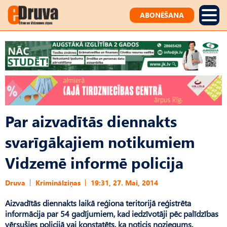
ABONĒŠANA
Par aizvadītās diennakts
svarīgākajiem notikumiem
Vidzemē informē policija
Druva
Kriminālziņas
19:31, 27. Mai, 2014
Aizvadītās diennakts laikā reģiona teritorijā reģistrēta
informācija par 54 gadījumiem, kad iedzīvotāji pēc palīdzības
vērsušies policijā vai konstatēts, ka noticis noziegums.