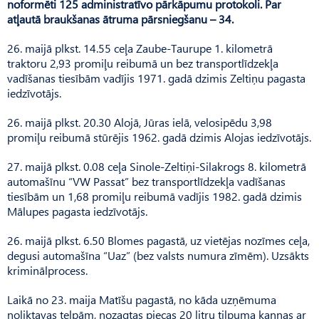
noformēti 125 administratīvo pārkāpumu protokoli. Par
atļautā braukšanas ātruma pārsniegšanu – 34.
26. maijā plkst. 14.55 ceļa Zaube-Taurupe 1. kilometrā
traktoru 2,93 promiļu reibumā un bez transportlīdzekļa
vadīšanas tiesībām vadījis 1971. gadā dzimis Zeltiņu pagasta
iedzīvotājs.
26. maijā plkst. 20.30 Alojā, Jūras ielā, velosipēdu 3,98
promiļu reibumā stūrējis 1962. gadā dzimis Alojas iedzīvotājs.
27. maijā plkst. 0.08 ceļa Sinole-Zeltiņi-Silakrogs 8. kilometrā
automašīnu “VW Passat” bez transportlīdzekļa vadīšanas
tiesībām un 1,68 promiļu reibumā vadījis 1982. gadā dzimis
Mālupes pagasta iedzīvotājs.
26. maijā plkst. 6.50 Blomes pagastā, uz vietējas nozīmes ceļa,
degusi automašīna “Uaz” (bez valsts numura zīmēm). Uzsākts
kriminālprocess.
Laikā no 23. maija Matīšu pagastā, no kāda uzņēmuma
noliktavas telpām, nozagtas piecas 20 litru tilpuma kannas ar