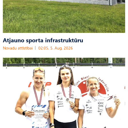
Atjauno sporta infrastruktūru
Novadu attīstībai
02:05, 5. Aug, 2026