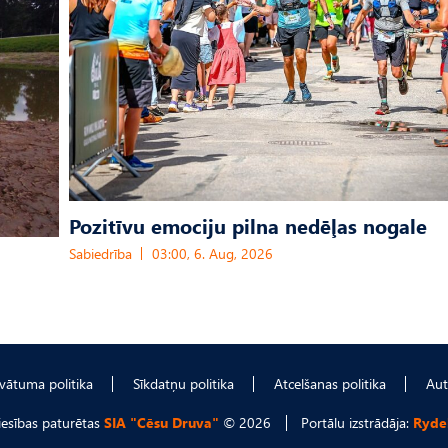
Pozitīvu emociju pilna nedēļas nogale
Sabiedrība
03:00, 6. Aug, 2026
ivātuma politika
Sīkdatņu politika
Atcelšanas politika
Aut
tiesības paturētas
SIA "Cēsu Druva"
© 2026
Portālu izstrādāja:
Ryde