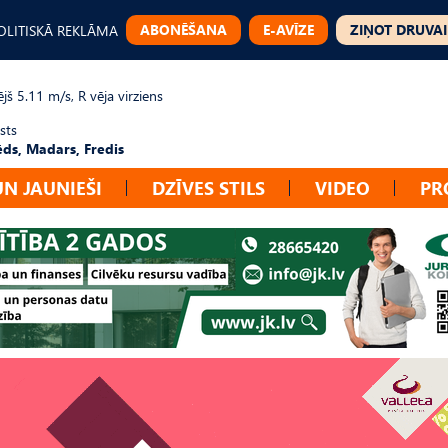
ABONĒŠANA
E-AVĪZE
ZIŅOT DRUVAI
OLITISKĀ REKLĀMA
jš 5.11 m/s, R vēja virziens
sts
ēds, Madars, Fredis
UN JAUNIEŠI
DZĪVES STILS
VIDEO
PR