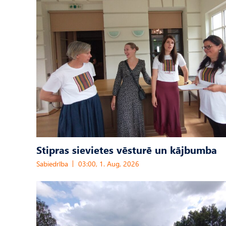
Stipras sievietes vēsturē un kājbumba
Sabiedrība
03:00, 1. Aug, 2026