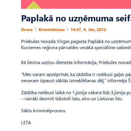
Paplakā no uzņēmuma sei
Druva
Kriminālziņas
14:47, 4. Jūn, 2012
Priekules novada Virgas pagasta Paplakā no uzņēmuma
Kurzemes reģiona pārvaldes vecākā speciāliste sabiedr
Kā liecina uzziņu dienesta informācija, Priekules nov
“Mēs varam apstiprināt, ka zādzība ir notikusi gaļas 
nevaram izpaust sāktās izmeklēšanas dēļ,” informēja Š
Zādzība notikusi laikā no 1.jūnija vakara līdz 3.jūnija
– vairāki desmiti tūkstoši latu, eiro un Lietuvas litu.
Sākts kriminālprocess.
LETA