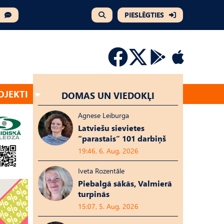
PIESLĒGTIES
OJEKTI
DOMAS UN VIEDOKĻI
Agnese Leiburga
Latviešu sievietes
“parastais” 101 darbiņš
19:46, 6. Aug, 2026
Iveta Rozentāle
Piebalgā sākās, Valmierā
turpinās
15:07, 5. Aug, 2026