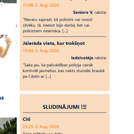
15:08, 5. Aug, 2026
Seniore V.
raksta:
“Nevaru saprast, kā policists var nosist
cilvēku. Jā, neesot bijis darbā, bet vai
policistiem neiemāca, […]
Jāierāda vieta, kur trokšņot
15:04, 3. Aug, 2026
Iedzīvotāja
raksta:
“Saka jau, ka pašvaldības policija vairāk
kontrolē jauniešus, kas nakts stundās braukā
pa Cēsīm ar […]
as
SLUDINĀJUMI
Citi
23:25, 2. Aug, 2026
Veco mēbeļu u.c. lietu