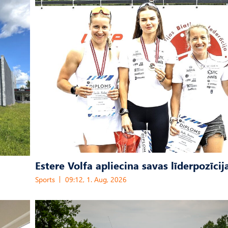
Estere Volfa apliecina savas līderpozīcij
Sports
09:12, 1. Aug, 2026