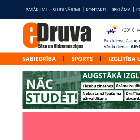
PASĀKUMI
SLUDINĀJUMI
KONTAKTI
REKLĀMA
P
+20° C, vē
Piektdiena, 7. augu
Vārda dienas:
Alfr
SABIEDRĪBA
SPORTS
IZGLĪTĪBA 