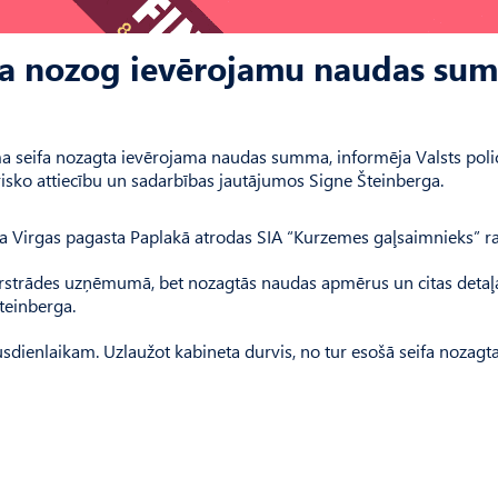
fa nozog ievērojamu naudas su
 seifa nozagta ievērojama naudas summa, informēja Valsts polic
isko attiecību un sadarbības jautājumos Signe Šteinberga.
ada Virgas pagasta Paplakā atrodas SIA “Kurzemes gaļsaimnieks” r
pārstrādes uzņēmumā, bet nozagtās naudas apmērus un citas detaļ
teinberga.
 pusdienlaikam. Uzlaužot kabineta durvis, no tur esošā seifa nozag