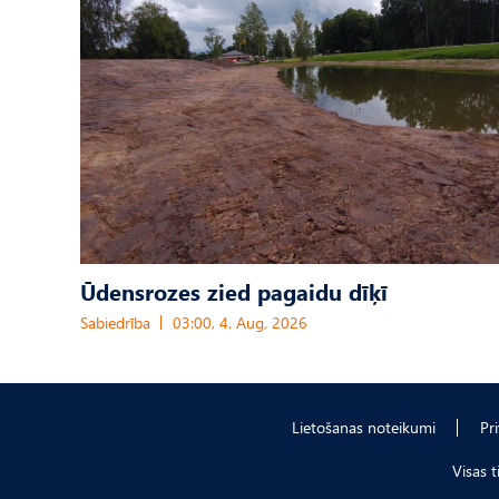
Ūdensrozes zied pagaidu dīķī
Sabiedrība
03:00, 4. Aug, 2026
Lietošanas noteikumi
Pr
Visas 