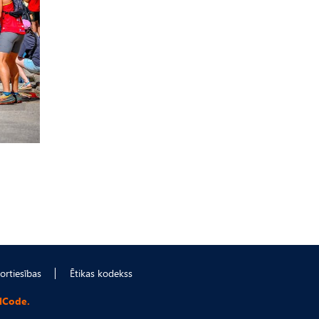
ortiesības
Ētikas kodekss
lCode.