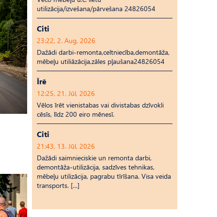
utilizācija/izvešana/pārvešana 24826054
Citi
23:22, 2. Aug, 2026
Dažādi darbi-remonta,celtniecība,demontāža,
mēbeļu utiliāzācija,zāles pļaušana24826054
Īrē
12:25, 21. Jūl, 2026
Vēlos īrēt vienistabas vai divistabas dzīvokli
cēsīs, līdz 200 eiro mēnesī.
Citi
21:43, 13. Jūl, 2026
Dažādi saimnieciskie un remonta darbi,
demontāža-utilizācija, sadzīves tehnikas,
mēbeļu utilizācija, pagrabu tīrīšana. Visa veida
transports. […]