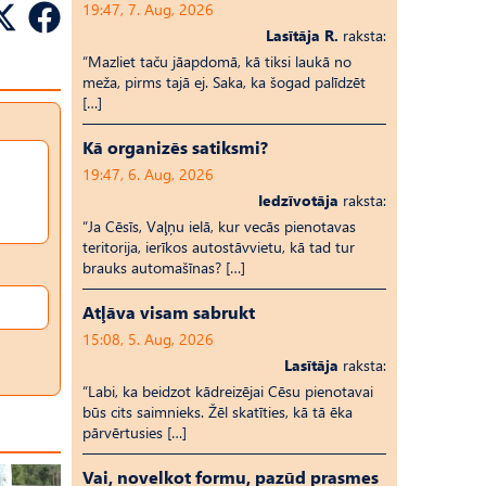
19:47, 7. Aug, 2026
Lasītāja R.
raksta:
“Mazliet taču jāapdomā, kā tiksi laukā no
meža, pirms tajā ej. Saka, ka šogad palīdzēt
[…]
Kā organizēs satiksmi?
19:47, 6. Aug, 2026
Iedzīvotāja
raksta:
“Ja Cēsīs, Vaļņu ielā, kur vecās pienotavas
teritorija, ierīkos autostāvvietu, kā tad tur
brauks automašīnas? […]
Atļāva visam sabrukt
15:08, 5. Aug, 2026
Lasītāja
raksta:
“Labi, ka beidzot kādreizējai Cēsu pienotavai
būs cits saimnieks. Žēl skatīties, kā tā ēka
pārvērtusies […]
Vai, novelkot formu, pazūd prasmes