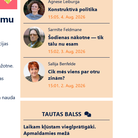
Agnese Leiburga
Konstruktīvā politika
mmu
15:05, 4. Aug, 2026
Sarmīte Feldmane
Šodienas nākotne — tik
ijas
tālu nu esam
15:02, 3. Aug, 2026
Sallija Benfelde
ažotne.
Cik mēs viens par otru
zinām?
as
15:01, 2. Aug, 2026
ta nauda
TAUTAS BALSS
Laikam kļūstam vieglprātīgāki.
Apmaldamies mežā