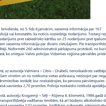
 brīvdienās, no 5. līdz 8.janvārim, saņemta informācija par 167
icijā vai konstatēts, ka noticis noziedzīgs nodarījums. Tostarp reģ
odarījums pret sabiedrisko kārtību un 25 nodarījumi pret īpašum
em saņemta informācija par diviem cietušajiem. Pie transportlīdz
adītāji. Noformēti 260 administratīvā pārkāpuma protokoli, no ku
tā, ko sniegusi Valsts policijas Vidzemes reģiona pārvaldes prie
ā, uz autoceļa Valmiera – Cēsis – Drabeši, nenoskaidrots vadītājs
m vīrietim un no notikuma vietas aizbrauca, neziņojot par ne
ārstniecības iestādē, kur noskaidrojies, ka persona pārvietojusies
isā sasniedza 2,70 promiles. Policija noskaidro notikušā apstākļu
tā, autoceļu Krogzemji – Sēļi – Rūjiena 8. kilometrā, 1986.gadā 
transportlīdzekļa vadīšanas tiesībām, kā arī būdams alkoholisko 
 gaisā sasniedza 3,02 promiles. Vadītājam noformēts administratī