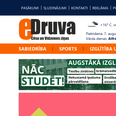
PASĀKUMI
SLUDINĀJUMI
KONTAKTI
REKLĀMA
P
+16° C, vē
Piektdiena, 7. augu
Vārda dienas:
Alfr
SABIEDRĪBA
SPORTS
IZGLĪTĪBA 