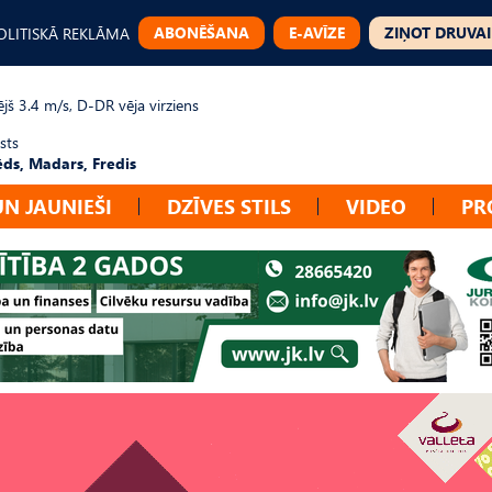
ABONĒŠANA
E-AVĪZE
ZIŅOT DRUVAI
OLITISKĀ REKLĀMA
jš 3.4 m/s, D-DR vēja virziens
sts
ēds, Madars, Fredis
UN JAUNIEŠI
DZĪVES STILS
VIDEO
PR