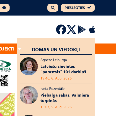
PIESLĒGTIES
OJEKTI
DOMAS UN VIEDOKĻI
Agnese Leiburga
Latviešu sievietes
“parastais” 101 darbiņš
19:46, 6. Aug, 2026
Iveta Rozentāle
Piebalgā sākās, Valmierā
turpinās
15:07, 5. Aug, 2026