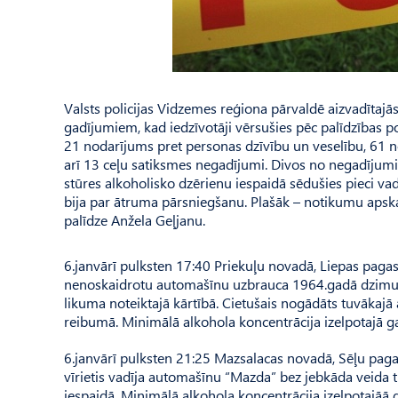
Valsts policijas Vidzemes reģiona pārvaldē aizvadītajās
gadījumiem, kad iedzīvotāji vērsušies pēc palīdzības pol
21 nodarījums pret personas dzīvību un veselību, 61 n
arī 13 ceļu satiksmes negadījumi. Divos no negadījumi
stūres alkoholisko dzērienu iespaidā sēdušies pieci v
bija par ātruma pārsniegšanu. Plašāk – notikumu apska
palīdze Anžela Geļjanu.
6.janvārī pulksten 17:40 Priekuļu novadā, Liepas pagast
nenoskaidrotu automašīnu uzbrauca 1964.gadā dzimuša
likuma noteiktajā kārtībā. Cietušais nogādāts tuvākajā 
reibumā. Minimālā alkohola koncentrācija izelpotajā ga
6.janvārī pulksten 21:25 Mazsalacas novadā, Sēļu pagas
vīrietis vadīja automašīnu “Mazda” bez jebkāda veida 
iespaidā. Minimālā alkohola koncentrācija izelpotajāā