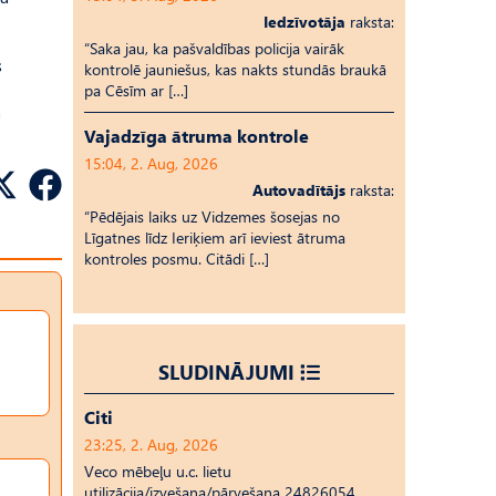
Iedzīvotāja
raksta:
“Saka jau, ka pašvaldības policija vairāk
s
kontrolē jauniešus, kas nakts stundās braukā
pa Cēsīm ar […]
ā
Vajadzīga ātruma kontrole
15:04, 2. Aug, 2026
Autovadītājs
raksta:
“Pēdējais laiks uz Vid­ze­mes šosejas no
Līgatnes līdz Ieriķiem arī ieviest ātruma
kontroles posmu. Citādi […]
SLUDINĀJUMI
Citi
23:25, 2. Aug, 2026
Veco mēbeļu u.c. lietu
utilizācija/izvešana/pārvešana 24826054