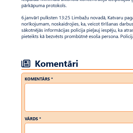
pārkāpuma protokols.
6.janvārī pulksten 13:25 Limbažu novadā, Katvaru pagast
norīkojumam, noskaidrojies, ka, veicot tīrīšanas darbus,
sākotnējās informācijas policija pieļauj iespēju, ka at
pieteikts kā bezvēsts prombūtnē esoša persona. Policij
Komentāri
KOMENTĀRS *
VĀRDS *