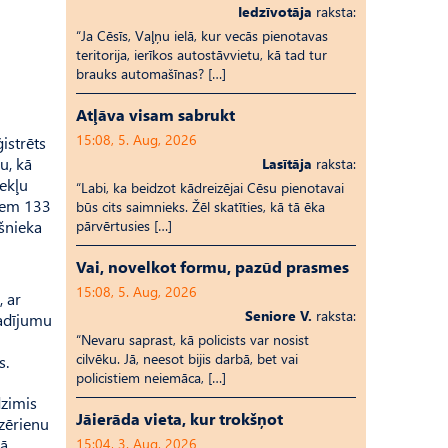
Iedzīvotāja
raksta:
“Ja Cēsīs, Vaļņu ielā, kur vecās pienotavas
teritorija, ierīkos autostāvvietu, kā tad tur
brauks automašīnas? […]
Atļāva visam sabrukt
15:08, 5. Aug, 2026
istrēts
u, kā
Lasītāja
raksta:
ekļu
“Labi, ka beidzot kādreizējai Cēsu pienotavai
riem 133
būs cits saimnieks. Žēl skatīties, kā tā ēka
kšnieka
pārvērtusies […]
Vai, novelkot formu, pazūd prasmes
15:08, 5. Aug, 2026
, ar
Seniore V.
raksta:
gadījumu
“Nevaru saprast, kā policists var nosist
cilvēku. Jā, neesot bijis darbā, bet vai
s.
policistiem neiemāca, […]
dzimis
Jāierāda vieta, kur trokšņot
dzērienu
vā
15:04, 3. Aug, 2026