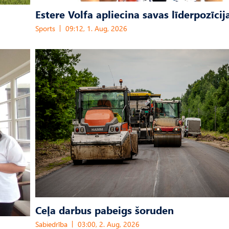
Estere Volfa apliecina savas līderpozīcij
Sports
09:12, 1. Aug, 2026
Ceļa darbus pabeigs šoruden
Sabiedrība
03:00, 2. Aug, 2026