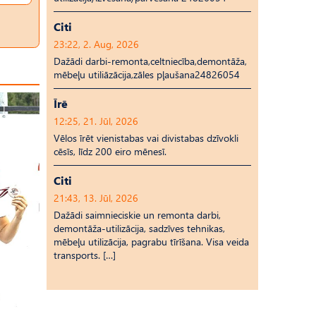
Citi
23:22, 2. Aug, 2026
Dažādi darbi-remonta,celtniecība,demontāža,
mēbeļu utiliāzācija,zāles pļaušana24826054
Īrē
12:25, 21. Jūl, 2026
Vēlos īrēt vienistabas vai divistabas dzīvokli
cēsīs, līdz 200 eiro mēnesī.
Citi
21:43, 13. Jūl, 2026
Dažādi saimnieciskie un remonta darbi,
demontāža-utilizācija, sadzīves tehnikas,
mēbeļu utilizācija, pagrabu tīrīšana. Visa veida
transports. […]