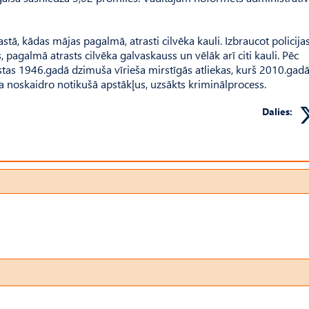
ā, kādas mājas pagalmā, atrasti cilvēka kauli. Izbraucot policija
 pagalmā atrasts cilvēka galvaskauss un vēlāk arī citi kauli. Pēc
rastas 1946.gadā dzimuša vīrieša mirstīgās atliekas, kurš 2010.gad
a noskaidro notikušā apstākļus, uzsākts kriminālprocess.
Dalies: