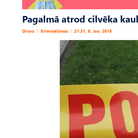
Pagalmā atrod cilvēka kau
Druva
Kriminālziņas
21:31, 8. Jan, 2018