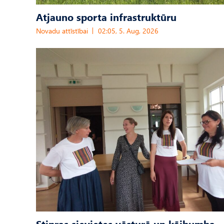
Atjauno sporta infrastruktūru
Novadu attīstībai
02:05, 5. Aug, 2026
Stipras sievietes vēsturē un kājbumba