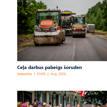
Ceļa darbus pabeigs šoruden
Sabiedrība
03:00, 2. Aug, 2026