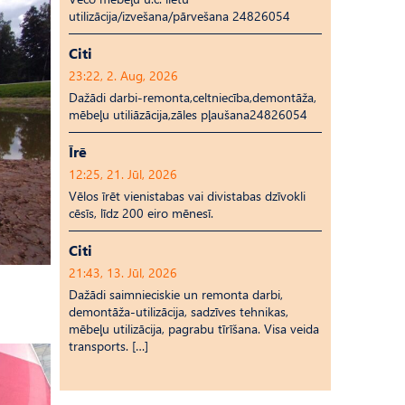
utilizācija/izvešana/pārvešana 24826054
Citi
23:22, 2. Aug, 2026
Dažādi darbi-remonta,celtniecība,demontāža,
mēbeļu utiliāzācija,zāles pļaušana24826054
Īrē
12:25, 21. Jūl, 2026
Vēlos īrēt vienistabas vai divistabas dzīvokli
cēsīs, līdz 200 eiro mēnesī.
Citi
21:43, 13. Jūl, 2026
Dažādi saimnieciskie un remonta darbi,
demontāža-utilizācija, sadzīves tehnikas,
mēbeļu utilizācija, pagrabu tīrīšana. Visa veida
transports. […]