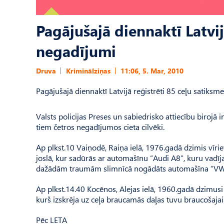
Pagājušajā diennaktī Latvij
negadījumi
Druva
Kriminālziņas
11:06, 5. Mar, 2010
Pagājušajā diennaktī Latvijā reģistrēti 85 ceļu satiksme
Valsts policijas Preses un sabiedrisko attiecību birojā
tiem četros negadījumos cieta cilvēki.
Ap plkst.10 Vaiņodē, Raiņa ielā, 1976.gadā dzimis vīri
joslā, kur sadūrās ar automašīnu “Audi A8”, kuru vadīj
dažādām traumām slimnīcā nogādāts automašīna “VW”
Ap plkst.14.40 Kocēnos, Alejas ielā, 1960.gadā dzimusi
kurš izskrēja uz ceļa braucamās daļas tuvu braucošajai
Pēc LETA