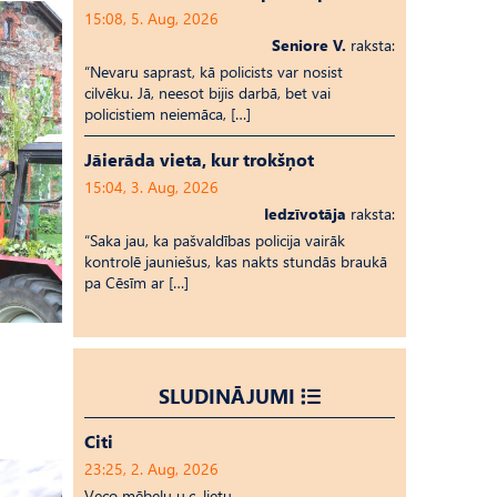
15:08, 5. Aug, 2026
Seniore V.
raksta:
“Nevaru saprast, kā policists var nosist
cilvēku. Jā, neesot bijis darbā, bet vai
policistiem neiemāca, […]
Jāierāda vieta, kur trokšņot
15:04, 3. Aug, 2026
Iedzīvotāja
raksta:
“Saka jau, ka pašvaldības policija vairāk
kontrolē jauniešus, kas nakts stundās braukā
pa Cēsīm ar […]
SLUDINĀJUMI
Citi
23:25, 2. Aug, 2026
Veco mēbeļu u.c. lietu