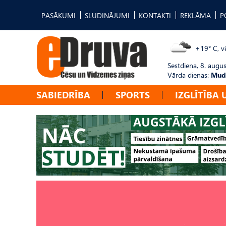
PASĀKUMI
SLUDINĀJUMI
KONTAKTI
REKLĀMA
P
+19° C, vē
Sestdiena, 8. augus
Vārda dienas:
Mudī
SABIEDRĪBA
SPORTS
IZGLĪTĪBA 