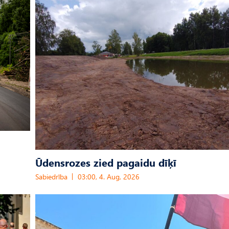
Ūdensrozes zied pagaidu dīķī
Sabiedrība
03:00, 4. Aug, 2026