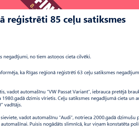
ā reģistrēti 85 ceļu satiksmes
s negadījumi, no tiem astoņos cieta cilvēki.
 informēja, ka Rīgas reģionā reģistrēti 63 ceļu satiksmes negadījum
etis, vadot automašīnu “VW Passat Variant”, iebrauca pretējā bra
a 1980.gadā dzimis vīrietis. Ceļu satiksmes negadījumā cieta un a
 vadītājs.
 sieviete, vadot automašīnu “Audi”, notrieca 2000.gadā dzimušu p
 automašīnai. Puisis nogādāts slimnīcā, kur viņam konstatēta pol