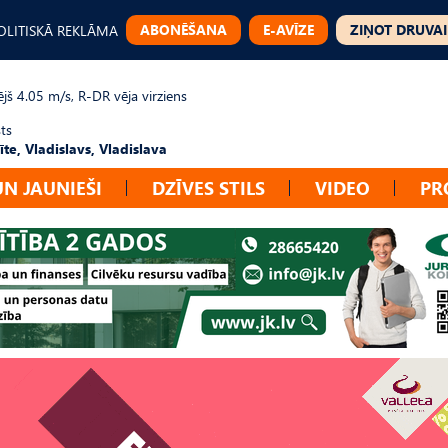
ABONĒŠANA
E-AVĪZE
ZIŅOT DRUVAI
OLITISKĀ REKLĀMA
jš 4.05 m/s, R-DR vēja virziens
ts
te, Vladislavs, Vladislava
UN JAUNIEŠI
DZĪVES STILS
VIDEO
PR