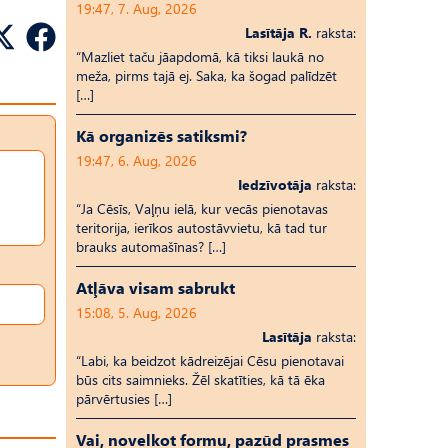
19:47, 7. Aug, 2026
Lasītāja R.
raksta:
“Mazliet taču jāapdomā, kā tiksi laukā no
meža, pirms tajā ej. Saka, ka šogad palīdzēt
[…]
Kā organizēs satiksmi?
19:47, 6. Aug, 2026
Iedzīvotāja
raksta:
“Ja Cēsīs, Vaļņu ielā, kur vecās pienotavas
teritorija, ierīkos autostāvvietu, kā tad tur
brauks automašīnas? […]
Atļāva visam sabrukt
15:08, 5. Aug, 2026
Lasītāja
raksta:
“Labi, ka beidzot kādreizējai Cēsu pienotavai
būs cits saimnieks. Žēl skatīties, kā tā ēka
pārvērtusies […]
Vai, novelkot formu, pazūd prasmes