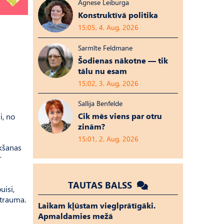
Agnese Leiburga
Konstruktīvā politika
15:05, 4. Aug, 2026
Sarmīte Feldmane
Šodienas nākotne — tik
tālu nu esam
15:02, 3. Aug, 2026
Sallija Benfelde
Cik mēs viens par otru
i, no
zinām?
15:01, 2. Aug, 2026
ukšanas
r
TAUTAS BALSS
uisi,
itrauma.
Laikam kļūstam vieglprātīgāki.
Apmaldamies mežā