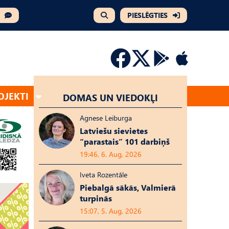
PIESLĒGTIES
OJEKTI
DOMAS UN VIEDOKĻI
Agnese Leiburga
Latviešu sievietes
“parastais” 101 darbiņš
19:46, 6. Aug, 2026
Iveta Rozentāle
Piebalgā sākās, Valmierā
turpinās
15:07, 5. Aug, 2026