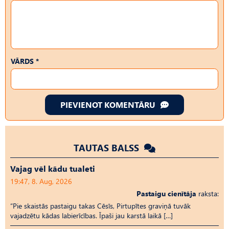
VĀRDS *
PIEVIENOT KOMENTĀRU
TAUTAS BALSS
Vajag vēl kādu tualeti
19:47, 8. Aug, 2026
Pastaigu cienītāja
raksta:
“Pie skaistās pastaigu takas Cēsīs, Pirtupītes graviņā tuvāk
vajadzētu kādas labierīcības. Īpaši jau karstā laikā […]