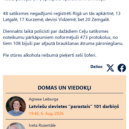
48 satiksmes negadījumi reģistrēti Rīgā un tās apkārtnē, 13
Latgalē, 17 Kurzemē, deviņi Vidzemē, bet 20 Zemgalē.
Diennakts laikā policisti par dažādiem Ceļu satiksmes
noteikumu pārkāpumiem noformējuši 473 protokolus, no
tiem 108 bijuši par atļautā braukšanas ātruma pārsniegšanu.
Pie stūres alkohola reibumā pieķerti seši šoferi.
Dalies:
DOMAS UN VIEDOKĻI
Agnese Leiburga
Latviešu sievietes “parastais” 101 darbiņš
19:46, 6. Aug, 2026
Iveta Rozentāle