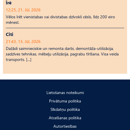
Īrē
12:25, 21. Jūl, 2026
Vēlos īrēt vienistabas vai divistabas dzīvokli cēsīs, līdz 200 eiro
mēnesī.
Citi
21:43, 13. Jūl, 2026
Dažādi saimnieciskie un remonta darbi, demontāža-utilizācija,
sadzīves tehnikas, mēbeļu utilizācija, pagrabu tīrīšana. Visa veida
transports. […]
Lietošanas noteikumi
Privātuma politika
Sīkdatņu politika
Atcelšanas politika
Autortiesības