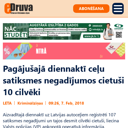
ABONĒŠANA
Pagājušajā diennaktī ceļu
satiksmes negadījumos cietuši
10 cilvēki
LETA
Kriminālziņas
09:26, 7. Feb, 2018
Aizvadītajā diennaktī uz Latvijas autoceļiem reģistrēti 107
satiksmes negadījumi un tajos desmit cilvēki cietuši, liecina
Valsts policijas (VP) apkopotā operatīvā informācija.