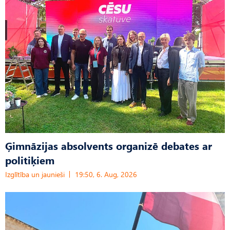
Ģimnāzijas absolvents organizē debates ar
politiķiem
Izglītība un jaunieši
19:50, 6. Aug, 2026