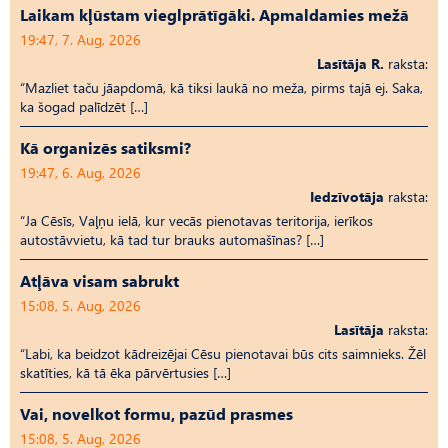
Laikam kļūstam vieglprātīgāki. Apmaldamies mežā
19:47, 7. Aug, 2026
Lasītāja R.
raksta:
“Mazliet taču jāapdomā, kā tiksi laukā no meža, pirms tajā ej. Saka,
ka šogad palīdzēt […]
Kā organizēs satiksmi?
19:47, 6. Aug, 2026
Iedzīvotāja
raksta:
“Ja Cēsīs, Vaļņu ielā, kur vecās pienotavas teritorija, ierīkos
autostāvvietu, kā tad tur brauks automašīnas? […]
Atļāva visam sabrukt
15:08, 5. Aug, 2026
Lasītāja
raksta:
“Labi, ka beidzot kādreizējai Cēsu pienotavai būs cits saimnieks. Žēl
skatīties, kā tā ēka pārvērtusies […]
Vai, novelkot formu, pazūd prasmes
15:08, 5. Aug, 2026