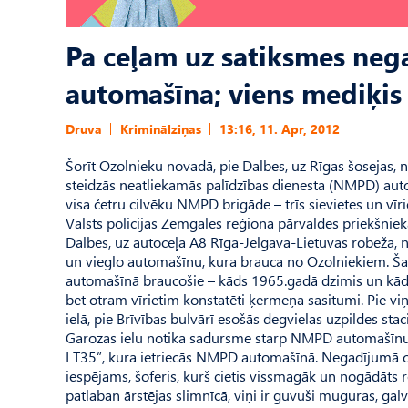
Pa ceļam uz satiksmes ne
automašīna; viens mediķis 
Druva
Kriminālziņas
13:16, 11. Apr, 2012
Šorīt Ozolnieku novadā, pie Dalbes, uz Rīgas šosejas,
steidzās neatliekamās palīdzības dienesta (NMPD) auto, 
visa četru cilvēku NMPD brigāde – trīs sievietes un vīri
Valsts policijas Zemgales reģiona pārvaldes priekšniek
Dalbes, uz autoceļa A8 Rīga-Jelgava-Lietuvas robeža, 
un vieglo automašīnu, kura brauca no Ozolniekiem. Šajā 
automašīnā braucošie – kāds 1965.gadā dzimis un kāds
bet otram vīrietim konstatēti ķermeņa sasitumi. Pie vi
ielā, pie Brīvības bulvārī esošās degvielas uzpildes sta
Garozas ielu notika sadursme starp NMPD automašīnu
LT35”, kura ietriecās NMPD automašīnā. Negadījumā ciet
iespējams, šoferis, kurš cietis vissmagāk un nogādāts r
patlaban ārstējas slimnīcā, viņi ir guvuši muguras, g