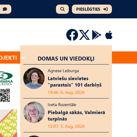
PIESLĒGTIES
OJEKTI
DOMAS UN VIEDOKĻI
Agnese Leiburga
Latviešu sievietes
“parastais” 101 darbiņš
19:46, 6. Aug, 2026
Iveta Rozentāle
Piebalgā sākās, Valmierā
turpinās
15:07, 5. Aug, 2026