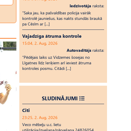
Iedzīvotāja
raksta:
“Saka jau, ka pašvaldības policija vairāk
kontrolē jauniešus, kas nakts stundās braukā
pa Cēsīm ar […]
Vajadzīga ātruma kontrole
15:04, 2. Aug, 2026
Autovadītājs
raksta:
“Pēdējais laiks uz Vid­ze­mes šosejas no
Līgatnes līdz Ieriķiem arī ieviest ātruma
kontroles posmu. Citādi […]
SLUDINĀJUMI
Citi
23:25, 2. Aug, 2026
Veco mēbeļu u.c. lietu
utilizācija/izvešana/pārvešana 24826054