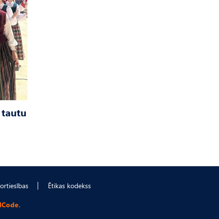
 tautu
ortiesības
Ētikas kodekss
lCode.