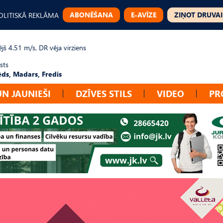
ABONĒŠANA
E-AVĪZE
ZIŅOT DRUVAI
OLITISKĀ REKLĀMA
jš 4.51 m/s, DR vēja virziens
sts
ēds, Madars, Fredis
UN JAUNIEŠI
DZĪVES STILS
VIDEO
PR