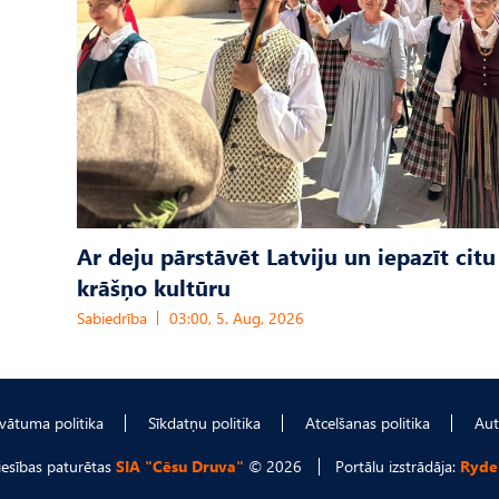
Ar deju pārstāvēt Latviju un iepazīt citu
krāšņo kultūru
Sabiedrība
03:00, 5. Aug, 2026
ivātuma politika
Sīkdatņu politika
Atcelšanas politika
Aut
tiesības paturētas
SIA "Cēsu Druva"
© 2026
Portālu izstrādāja:
Ryde