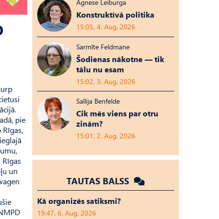
Agnese Leiburga
Konstruktīvā politika
D
15:05, 4. Aug, 2026
Sarmīte Feldmane
Šodienas nākotne — tik
tālu nu esam
15:02, 3. Aug, 2026
kurp
ietusi
Sallija Benfelde
cijā.
Cik mēs viens par otru
adā, pie
zinām?
 Rīgas,
15:01, 2. Aug, 2026
ieglajā
aumu,
, Rīgas
eļu un
TAUTAS BALSS
swagen
Kā organizēs satiksmi?
ušie
. NMPD
19:47, 6. Aug, 2026