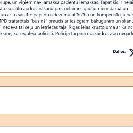
rūpe, un viņiem nav jāmaksā pacientu iemaksas. Tāpat šis ir nel
igāto sociālo apdrošināšanu pret nelaimes gadījumiem darbā un
s un ar to saistīto papildu izdevumu atlīdzību un kompensāciju pa
PD trafarētais “busiņš” braucis ar ieslēgtām bākugunīm un skaņ
nedeva tai ceļu un ietriecās tajā. Rīgas ielas krustojumā ar Kaln
tiksme, ko regulēja policisti. Policija turpina noskaidrot abu nega
Dalies: