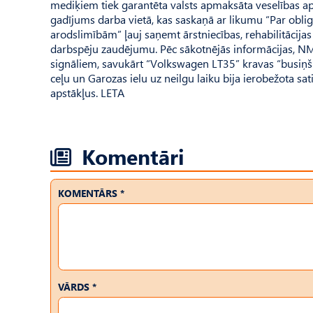
mediķiem tiek garantēta valsts apmaksāta veselības ap
gadījums darba vietā, kas saskaņā ar likumu “Par obl
arodslimībām” ļauj saņemt ārstniecības, rehabilitācija
darbspēju zaudējumu. Pēc sākotnējās informācijas, NM
signāliem, savukārt “Volkswagen LT35” kravas “busiņš” 
ceļu un Garozas ielu uz neilgu laiku bija ierobežota sa
apstākļus. LETA
Komentāri
KOMENTĀRS *
VĀRDS *