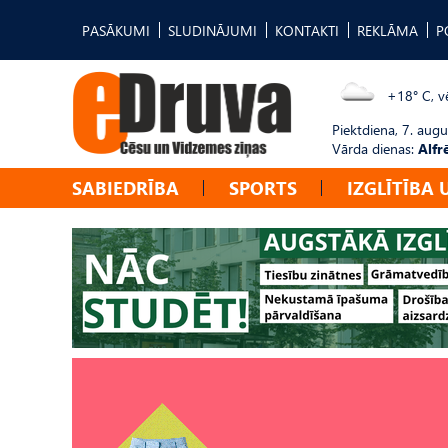
PASĀKUMI
SLUDINĀJUMI
KONTAKTI
REKLĀMA
P
+18° C, vē
Piektdiena, 7. augu
Vārda dienas:
Alfr
SABIEDRĪBA
SPORTS
IZGLĪTĪBA 