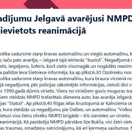
gadījumu Jelgavā avarējusi NMP
ievietots reanimācijā
 notika sadursme starp kravas automašīnu un vieglo automašīnu, 
taču pats avarēja, – Jelgavā tajā ietriecās “busiņš”. Negadījumā c
etis, iespējams, šoferis, kurš cietis vissmagāk un nogādāts reanimā
a palīdze Ieva Sietniece informēja, ka ap plkst.6.30 Ozolnieku nov
notika sadursme starp kravas automašīnu, kura brauca virzienā no
negadījumā, pēc policijas sākotnējās informācijas, cietuši divi v
 1990.gadā dzimis vīrietis. Viens no vīriešiem guvis muguras tr
ņiem steidzās NMPD trafarētais dienesta auto, kas avarēja Jelgavā
cijas “Statoil”. Ap plkst.6.40 Rīgas ielas krustojumā ar Kalnciema c
, kura steidzās uz negadījumu pie Dalbes, un automašīnu “Volk
usi visa četru cilvēku NMPD brigāde – trīs sievietes un vīrietis,
eanimācijā. Kā pastāstīja NMPD pārstāve Ilze Bukša, visi četri ciet
alvas traumas, smadzeņu satricinājumu, kā arī ķermeņa sasitumus