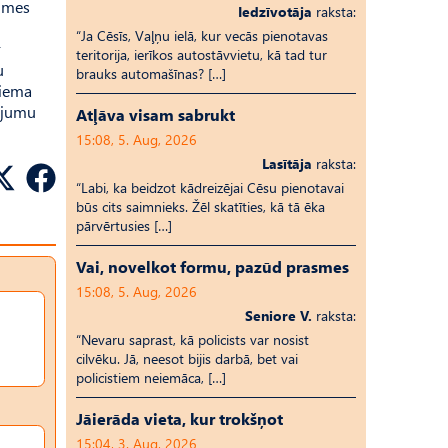
aimes
Iedzīvotāja
raksta:
“Ja Cēsīs, Vaļņu ielā, kur vecās pienotavas
r
teritorija, ierīkos autostāvvietu, kā tad tur
u
brauks automašīnas? […]
ciema
dījumu
Atļāva visam sabrukt
15:08, 5. Aug, 2026
Lasītāja
raksta:
“Labi, ka beidzot kādreizējai Cēsu pienotavai
būs cits saimnieks. Žēl skatīties, kā tā ēka
pārvērtusies […]
Vai, novelkot formu, pazūd prasmes
15:08, 5. Aug, 2026
Seniore V.
raksta:
“Nevaru saprast, kā policists var nosist
cilvēku. Jā, neesot bijis darbā, bet vai
policistiem neiemāca, […]
Jāierāda vieta, kur trokšņot
15:04, 3. Aug, 2026