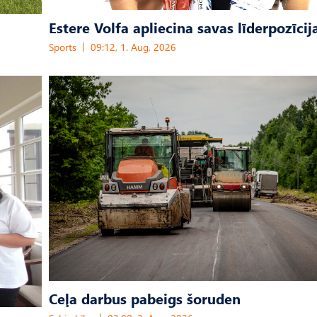
Estere Volfa apliecina savas līderpozīcij
Sports
09:12, 1. Aug, 2026
Ceļa darbus pabeigs šoruden