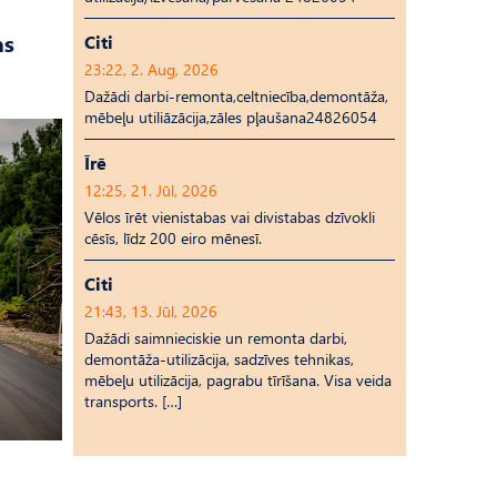
as
Citi
23:22, 2. Aug, 2026
Dažādi darbi-remonta,celtniecība,demontāža,
mēbeļu utiliāzācija,zāles pļaušana24826054
Īrē
12:25, 21. Jūl, 2026
Vēlos īrēt vienistabas vai divistabas dzīvokli
cēsīs, līdz 200 eiro mēnesī.
Citi
21:43, 13. Jūl, 2026
Dažādi saimnieciskie un remonta darbi,
demontāža-utilizācija, sadzīves tehnikas,
mēbeļu utilizācija, pagrabu tīrīšana. Visa veida
transports. […]