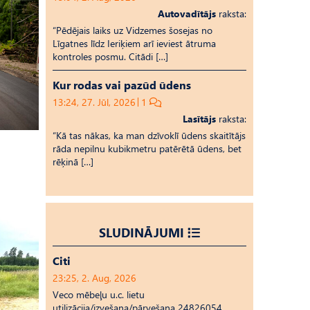
Autovadītājs
raksta:
“Pēdējais laiks uz Vid­ze­mes šosejas no
Līgatnes līdz Ieriķiem arī ieviest ātruma
kontroles posmu. Citādi […]
Kur rodas vai pazūd ūdens
13:24, 27. Jūl, 2026
1
Lasītājs
raksta:
“Kā tas nākas, ka man dzīvoklī ūdens skaitītājs
rāda nepilnu kubikmetru patērētā ūdens, bet
rēķinā […]
SLUDINĀJUMI
Citi
23:25, 2. Aug, 2026
Veco mēbeļu u.c. lietu
utilizācija/izvešana/pārvešana 24826054