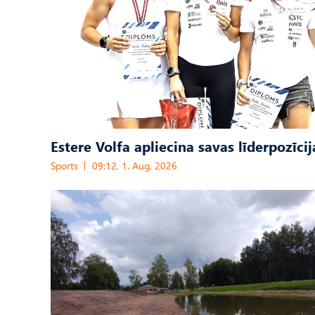
Estere Volfa apliecina savas līderpozīcij
Sports
09:12, 1. Aug, 2026