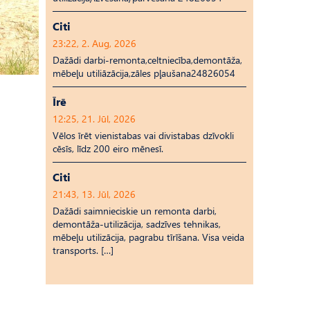
Citi
23:22, 2. Aug, 2026
Dažādi darbi-remonta,celtniecība,demontāža,
mēbeļu utiliāzācija,zāles pļaušana24826054
Īrē
12:25, 21. Jūl, 2026
Vēlos īrēt vienistabas vai divistabas dzīvokli
cēsīs, līdz 200 eiro mēnesī.
Citi
21:43, 13. Jūl, 2026
Dažādi saimnieciskie un remonta darbi,
demontāža-utilizācija, sadzīves tehnikas,
mēbeļu utilizācija, pagrabu tīrīšana. Visa veida
transports. […]