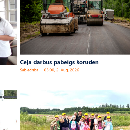
Ceļa darbus pabeigs šoruden
Sabiedrība
03:00, 2. Aug, 2026