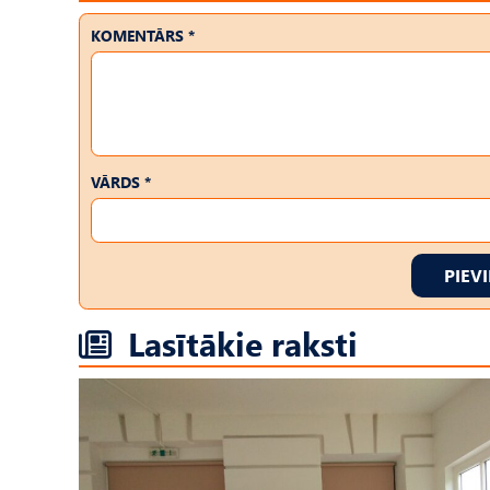
KOMENTĀRS *
VĀRDS *
PIEV
Lasītākie raksti