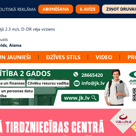
ABONĒŠANA
E-AVĪZE
ZIŅOT DRUVAI
OLITISKĀ REKLĀMA
jš 2.3 m/s, D-DR vēja virziens
gusts
lds, Aisma
UN JAUNIEŠI
DZĪVES STILS
VIDEO
PR