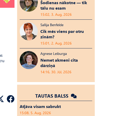
Šodienas nākotne — tik
tālu nu esam
15:02, 3. Aug, 2026
Sallija Benfelde
Cik mēs viens par otru
zinām?
15:01, 2. Aug, 2026
Agnese Leiburga
as
Nemet akmeni cita
tru
dārziņā
14:16, 30. Jūl, 2026
TAUTAS BALSS
Atļāva visam sabrukt
15:08, 5. Aug, 2026