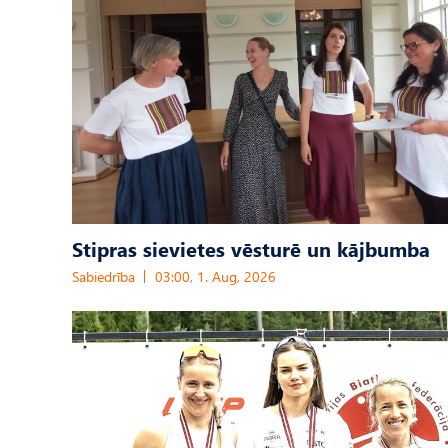
Stipras sievietes vēsturē un kājbumba
Sabiedrība
03:00, 1. Aug, 2026