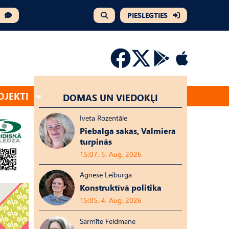
PIESLĒGTIES
OJEKTI
DOMAS UN VIEDOKĻI
Iveta Rozentāle
Piebalgā sākās, Valmierā
turpinās
15:07, 5. Aug, 2026
Agnese Leiburga
Konstruktīvā politika
15:05, 4. Aug, 2026
Sarmīte Feldmane