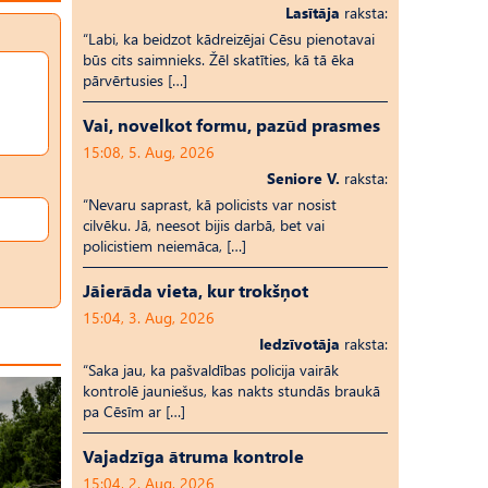
Lasītāja
raksta:
“Labi, ka beidzot kādreizējai Cēsu pienotavai
būs cits saimnieks. Žēl skatīties, kā tā ēka
pārvērtusies […]
Vai, novelkot formu, pazūd prasmes
15:08, 5. Aug, 2026
Seniore V.
raksta:
“Nevaru saprast, kā policists var nosist
cilvēku. Jā, neesot bijis darbā, bet vai
policistiem neiemāca, […]
Jāierāda vieta, kur trokšņot
15:04, 3. Aug, 2026
Iedzīvotāja
raksta:
“Saka jau, ka pašvaldības policija vairāk
kontrolē jauniešus, kas nakts stundās braukā
pa Cēsīm ar […]
Vajadzīga ātruma kontrole
15:04, 2. Aug, 2026