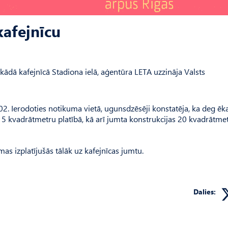
kafejnīcu
ādā kafejnīcā Stadiona ielā, aģentūra LETA uzzināja Valsts
02. Ierodoties notikuma vietā, ugunsdzēsēji konstatēja, ka deg ēk
15 kvadrātmetru platībā, kā arī jumta konstrukcijas 20 kvadrātme
esmas izplatījušās tālāk uz kafejnīcas jumtu.
Dalies: