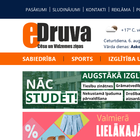
PASĀKUMI
SLUDINĀJUMI
KONTAKTI
REKLĀMA
P
+17° C, vē
Ceturtdiena, 6. au
Vārda dienas:
Asko
SABIEDRĪBA
SPORTS
IZGLĪTĪBA 