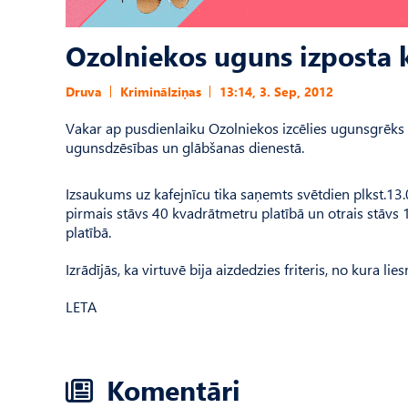
Ozolniekos uguns izposta 
Druva
Kriminālziņas
13:14, 3. Sep, 2012
Vakar ap pusdienlaiku Ozolniekos izcēlies ugunsgrēks k
ugunsdzēsības un glābšanas dienestā.
Izsaukums uz kafejnīcu tika saņemts svētdien plkst.13.
pirmais stāvs 40 kvadrātmetru platībā un otrais stāvs 
platībā.
Izrādījās, ka virtuvē bija aizdedzies friteris, no kura li
LETA
Komentāri