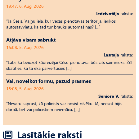
19:47, 6. Aug, 2026
Iedzīvotāja
raksta:
“Ja Cēsīs, Vaļņu ielā, kur vecās pienotavas teritorija, ierīkos
autostāvvietu, kā tad tur brauks automašīnas? […]
Atļāva visam sabrukt
15:08, 5. Aug, 2026
Lasītāja
raksta:
“Labi, ka beidzot kādreizējai Cēsu pienotavai būs cits saimnieks. Žēl
skatīties, kā tā ēka pārvērtusies […]
Vai, novelkot formu, pazūd prasmes
15:08, 5. Aug, 2026
Seniore V.
raksta:
“Nevaru saprast, kā policists var nosist cilvēku. Jā, neesot bijis
darbā, bet vai policistiem neiemāca, […]
Lasītākie raksti