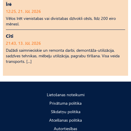
Īrē
12:25, 21. Jūl, 2026
Vēlos īrēt vienistabas vai divistabas dzīvokli cēsīs, līdz 200 eiro
mēnesī.
Citi
21:43, 13. Jūl, 2026
Dažādi saimnieciskie un remonta darbi, demontāža-utilizācija,
sadzīves tehnikas, mēbeļu utilizācija, pagrabu tīrīšana. Visa veida
transports. […]
Lietošanas noteikumi
Privātuma politika
Sīkdatņu politika
Atcelšanas politika
Autortiesības