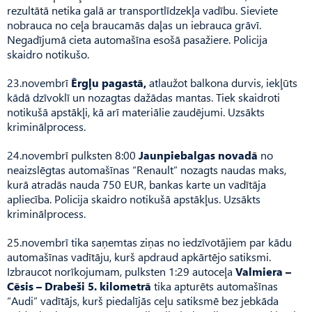
rezultātā netika galā ar transportlīdzekļa vadību. Sieviete
nobrauca no ceļa braucamās daļas un iebrauca grāvī.
Negadījumā cieta automašīna esošā pasažiere. Policija
skaidro notikušo.
23.novembrī
Ērgļu pagastā,
atlaužot balkona durvis, iekļūts
kādā dzīvoklī un nozagtas dažādas mantas. Tiek skaidroti
notikušā apstākļi, kā arī materiālie zaudējumi. Uzsākts
kriminālprocess.
24.novembrī pulksten 8:00
Jaunpiebalgas novadā
no
neaizslēgtas automašīnas “Renault” nozagts naudas maks,
kurā atradās nauda 750 EUR, bankas karte un vadītāja
apliecība. Policija skaidro notikušā apstākļus. Uzsākts
kriminālprocess.
25.novembrī tika saņemtas ziņas no iedzīvotājiem par kādu
automašīnas vadītāju, kurš apdraud apkārtējo satiksmi.
Izbraucot norīkojumam, pulksten 1:29 autoceļa
Valmiera –
Cēsis – Drabeši 5. kilometrā
tika apturēts automašīnas
“Audi” vadītājs, kurš piedalījās ceļu satiksmē bez jebkāda