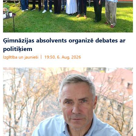
Ģimnāzijas absolvents organizē debates ar
politiķiem
Izglītība un jaunieši
19:50, 6. Aug, 2026