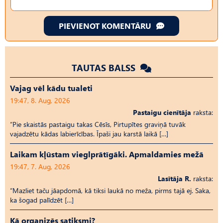
PIEVIENOT KOMENTĀRU
TAUTAS BALSS
Vajag vēl kādu tualeti
19:47, 8. Aug, 2026
Pastaigu cienītāja
raksta:
“Pie skaistās pastaigu takas Cēsīs, Pirtupītes graviņā tuvāk
vajadzētu kādas labierīcības. Īpaši jau karstā laikā […]
Laikam kļūstam vieglprātīgāki. Apmaldamies mežā
19:47, 7. Aug, 2026
Lasītāja R.
raksta:
“Mazliet taču jāapdomā, kā tiksi laukā no meža, pirms tajā ej. Saka,
ka šogad palīdzēt […]
Kā organizēs satiksmi?