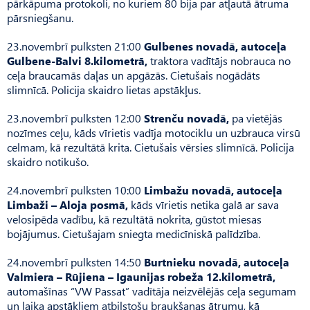
pārkāpuma protokoli, no kuriem 80 bija par atļautā ātruma
pārsniegšanu.
23.novembrī pulksten 21:00
Gulbenes novadā, autoceļa
Gulbene-Balvi 8.kilometrā,
traktora vadītājs nobrauca no
ceļa braucamās daļas un apgāzās. Cietušais nogādāts
slimnīcā. Policija skaidro lietas apstākļus.
23.novembrī pulksten 12:00
Strenču novadā,
pa vietējās
nozīmes ceļu, kāds vīrietis vadīja motociklu un uzbrauca virsū
celmam, kā rezultātā krita. Cietušais vērsies slimnīcā. Policija
skaidro notikušo.
24.novembrī pulksten 10:00
Limbažu novadā, autoceļa
Limbaži – Aloja posmā,
kāds vīrietis netika galā ar sava
velosipēda vadību, kā rezultātā nokrita, gūstot miesas
bojājumus. Cietušajam sniegta medicīniskā palīdzība.
24.novembrī pulksten 14:50
Burtnieku novadā, autoceļa
Valmiera – Rūjiena – Igaunijas robeža 12.kilometrā,
automašīnas “VW Passat” vadītāja neizvēlējās ceļa segumam
un laika apstākļiem atbilstošu braukšanas ātrumu, kā