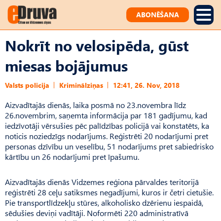
ABONĒŠANA
Nokrīt no velosipēda, gūst
miesas bojājumus
Valsts policija
Kriminālziņas
12:41, 26. Nov, 2018
Aizvadītajās dienās, laika posmā no 23.novembra līdz
26.novembrim, saņemta informācija par 181 gadījumu, kad
iedzīvotāji vērsušies pēc palīdzības policijā vai konstatēts, ka
noticis noziedzīgs nodarījums. Reģistrēti 20 nodarījumi pret
personas dzīvību un veselību, 51 nodarījums pret sabiedrisko
kārtību un 26 nodarījumi pret īpašumu.
Aizvadītajās dienās Vidzemes reģiona pārvaldes teritorijā
reģistrēti 28 ceļu satiksmes negadījumi, kuros ir četri cietušie.
Pie transportlīdzekļu stūres, alkoholisko dzērienu iespaidā,
sēdušies deviņi vadītāji. Noformēti 220 administratīvā