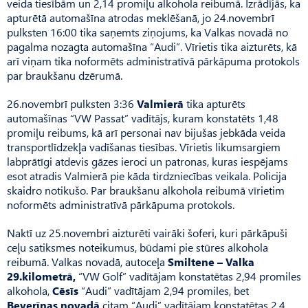
veida tiesībām un 2,14 promiļu alkohola reibumā. Izrādījās, ka
apturētā automašīna atrodas meklēšanā, jo 24.novembrī
pulksten 16:00 tika saņemts ziņojums, ka Valkas novadā no
pagalma nozagta automašīna “Audi”. Vīrietis tika aizturēts, kā
arī viņam tika noformēts administratīvā pārkāpuma protokols
par braukšanu dzērumā.
26.novembrī pulksten 3:36
Valmierā
tika apturēts
automašīnas “VW Passat” vadītājs, kuram konstatēts 1,48
promiļu reibums, kā arī personai nav bijušas jebkāda veida
transportlīdzekļa vadīšanas tiesības. Vīrietis likumsargiem
labprātīgi atdevis gāzes ieroci un patronas, kuras iespējams
esot atradis Valmierā pie kāda tirdzniecības veikala. Policija
skaidro notikušo. Par braukšanu alkohola reibumā vīrietim
noformēts administratīvā pārkāpuma protokols.
Naktī uz 25.novembri aizturēti vairāki šoferi, kuri pārkāpuši
ceļu satiksmes noteikumus, būdami pie stūres alkohola
reibumā. Valkas novadā, autoceļa
Smiltene – Valka
29.kilometrā,
“VW Golf” vadītājam konstatētas 2,94 promiles
alkohola,
Cēsīs
“Audi” vadītājam 2,94 promiles, bet
Beverīnas novadā
citam “Audi” vadītājam konstatētas 2,4