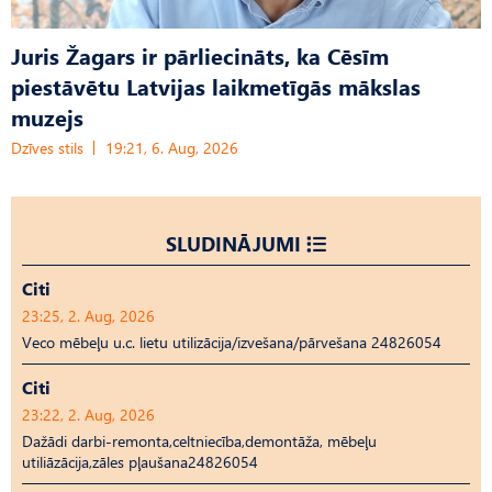
Juris Žagars ir pārliecināts, ka Cēsīm
piestāvētu Latvijas laikmetīgās mākslas
muzejs
Dzīves stils
19:21, 6. Aug, 2026
SLUDINĀJUMI
Citi
23:25, 2. Aug, 2026
Veco mēbeļu u.c. lietu utilizācija/izvešana/pārvešana 24826054
Citi
23:22, 2. Aug, 2026
Dažādi darbi-remonta,celtniecība,demontāža, mēbeļu
utiliāzācija,zāles pļaušana24826054