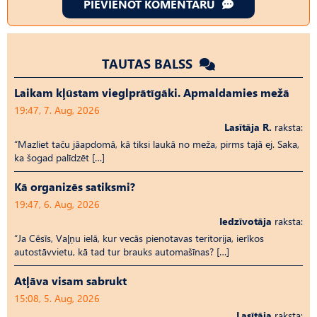
PIEVIENOT KOMENTĀRU
TAUTAS BALSS
Laikam kļūstam vieglprātīgāki. Apmaldamies mežā
19:47, 7. Aug, 2026
Lasītāja R.
raksta:
“Mazliet taču jāapdomā, kā tiksi laukā no meža, pirms tajā ej. Saka,
ka šogad palīdzēt […]
Kā organizēs satiksmi?
19:47, 6. Aug, 2026
Iedzīvotāja
raksta:
“Ja Cēsīs, Vaļņu ielā, kur vecās pienotavas teritorija, ierīkos
autostāvvietu, kā tad tur brauks automašīnas? […]
Atļāva visam sabrukt
15:08, 5. Aug, 2026
Lasītāja
raksta: