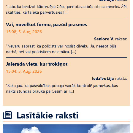
“Labi, ka beidzot kādreizējai Cēsu pienotavai būs cits saimnieks. Žēl
skatīties, kā tā ēka pārvērtusies […]
Vai, novelkot formu, pazūd prasmes
15:08, 5. Aug, 2026
Seniore V.
raksta:
“Nevaru saprast, kā policists var nosist cilvēku. Jā, neesot bijis
darbā, bet vai policistiem neiemāca, […]
Jāierāda vieta, kur trokšņot
15:04, 3. Aug, 2026
Iedzīvotāja
raksta:
“Saka jau, ka pašvaldības policija vairāk kontrolē jauniešus, kas
nakts stundās braukā pa Cēsīm ar […]
Lasītākie raksti