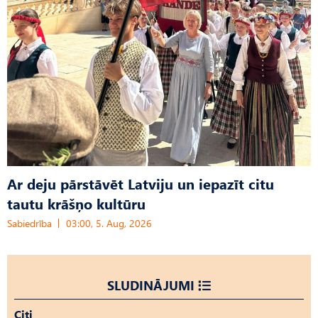
Ar deju pārstāvēt Latviju un iepazīt citu
tautu krāšņo kultūru
Sabiedrība
03:00, 5. Aug, 2026
SLUDINĀJUMI
Citi