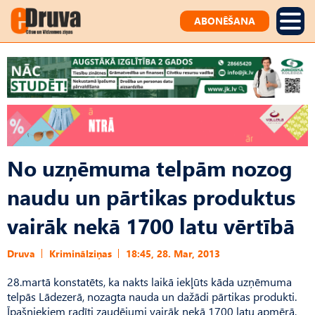
ABONĒŠANA
No uzņēmuma telpām nozog
naudu un pārtikas produktus
vairāk nekā 1700 latu vērtībā
Druva
Kriminālziņas
18:45, 28. Mar, 2013
28.martā konstatēts, ka nakts laikā iekļūts kāda uzņēmuma
telpās Lādezerā, nozagta nauda un dažādi pārtikas produkti.
Īpašniekiem radīti zaudējumi vairāk nekā 1700 latu apmērā,