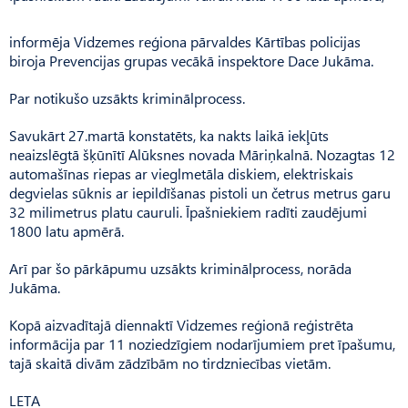
informēja Vidzemes reģiona pārvaldes Kārtības policijas
biroja Prevencijas grupas vecākā inspektore Dace Jukāma.
Par notikušo uzsākts kriminālprocess.
Savukārt 27.martā konstatēts, ka nakts laikā iekļūts
neaizslēgtā šķūnītī Alūksnes novada Māriņkalnā. Nozagtas 12
automašīnas riepas ar vieglmetāla diskiem, elektriskais
degvielas sūknis ar iepildīšanas pistoli un četrus metrus garu
32 milimetrus platu cauruli. Īpašniekiem radīti zaudējumi
1800 latu apmērā.
Arī par šo pārkāpumu uzsākts kriminālprocess, norāda
Jukāma.
Kopā aizvadītajā diennaktī Vidzemes reģionā reģistrēta
informācija par 11 noziedzīgiem nodarījumiem pret īpašumu,
tajā skaitā divām zādzībām no tirdzniecības vietām.
LETA