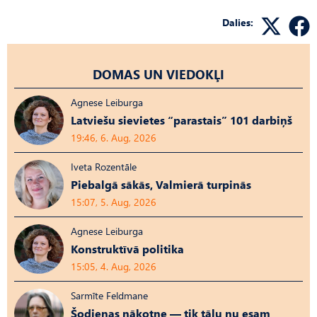
Dalies:
DOMAS UN VIEDOKĻI
Agnese Leiburga
Latviešu sievietes “parastais” 101 darbiņš
19:46, 6. Aug, 2026
Iveta Rozentāle
Piebalgā sākās, Valmierā turpinās
15:07, 5. Aug, 2026
Agnese Leiburga
Konstruktīvā politika
15:05, 4. Aug, 2026
Sarmīte Feldmane
Šodienas nākotne — tik tālu nu esam