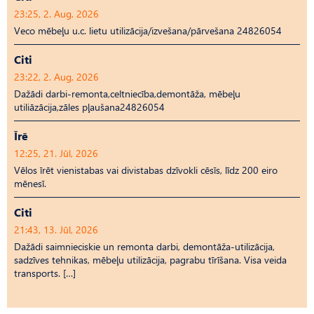
23:25, 2. Aug, 2026
Veco mēbeļu u.c. lietu utilizācija/izvešana/pārvešana 24826054
Citi
23:22, 2. Aug, 2026
Dažādi darbi-remonta,celtniecība,demontāža, mēbeļu
utiliāzācija,zāles pļaušana24826054
Īrē
12:25, 21. Jūl, 2026
Vēlos īrēt vienistabas vai divistabas dzīvokli cēsīs, līdz 200 eiro
mēnesī.
Citi
21:43, 13. Jūl, 2026
Dažādi saimnieciskie un remonta darbi, demontāža-utilizācija,
sadzīves tehnikas, mēbeļu utilizācija, pagrabu tīrīšana. Visa veida
transports. […]