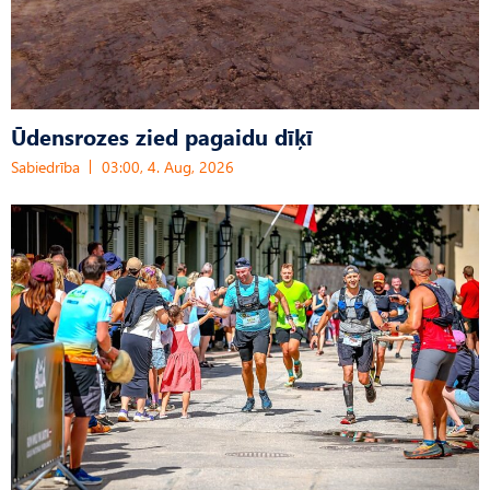
Ūdensrozes zied pagaidu dīķī
Sabiedrība
03:00, 4. Aug, 2026