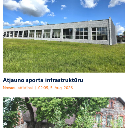
Atjauno sporta infrastruktūru
Novadu attīstībai
02:05, 5. Aug, 2026