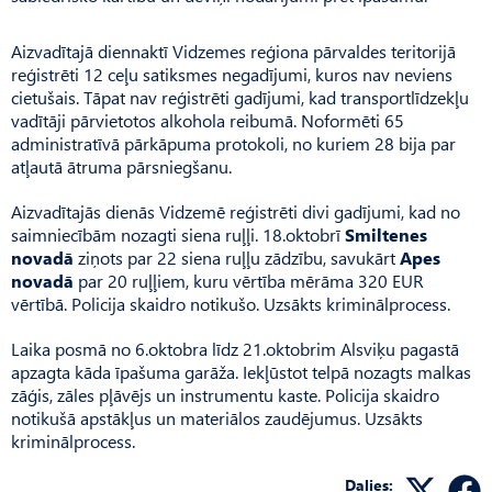
Aizvadītajā diennaktī Vidzemes reģiona pārvaldes teritorijā
reģistrēti 12 ceļu satiksmes negadījumi, kuros nav neviens
cietušais. Tāpat nav reģistrēti gadījumi, kad transportlīdzekļu
vadītāji pārvietotos alkohola reibumā. Noformēti 65
administratīvā pārkāpuma protokoli, no kuriem 28 bija par
atļautā ātruma pārsniegšanu.
Aizvadītajās dienās Vidzemē reģistrēti divi gadījumi, kad no
saimniecībām nozagti siena ruļļi. 18.oktobrī
Smiltenes
novadā
ziņots par 22 siena ruļļu zādzību, savukārt
Apes
novadā
par 20 ruļļiem, kuru vērtība mērāma 320 EUR
vērtībā. Policija skaidro notikušo. Uzsākts kriminālprocess.
Laika posmā no 6.oktobra līdz 21.oktobrim Alsviķu pagastā
apzagta kāda īpašuma garāža. Iekļūstot telpā nozagts malkas
zāģis, zāles pļāvējs un instrumentu kaste. Policija skaidro
notikušā apstākļus un materiālos zaudējumus. Uzsākts
kriminālprocess.
Dalies: