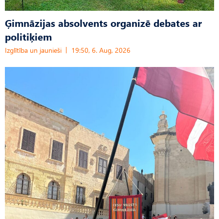
Ģimnāzijas absolvents organizē debates ar
politiķiem
Izglītība un jaunieši
19:50, 6. Aug, 2026