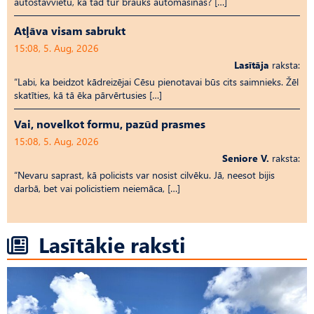
autostāvvietu, kā tad tur brauks automašīnas? […]
Atļāva visam sabrukt
15:08, 5. Aug, 2026
Lasītāja
raksta:
“Labi, ka beidzot kādreizējai Cēsu pienotavai būs cits saimnieks. Žēl
skatīties, kā tā ēka pārvērtusies […]
Vai, novelkot formu, pazūd prasmes
15:08, 5. Aug, 2026
Seniore V.
raksta:
“Nevaru saprast, kā policists var nosist cilvēku. Jā, neesot bijis
darbā, bet vai policistiem neiemāca, […]
Lasītākie raksti