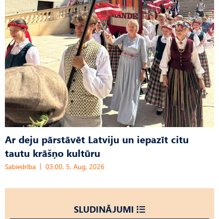
Ar deju pārstāvēt Latviju un iepazīt citu
tautu krāšņo kultūru
Sabiedrība
03:00, 5. Aug, 2026
SLUDINĀJUMI