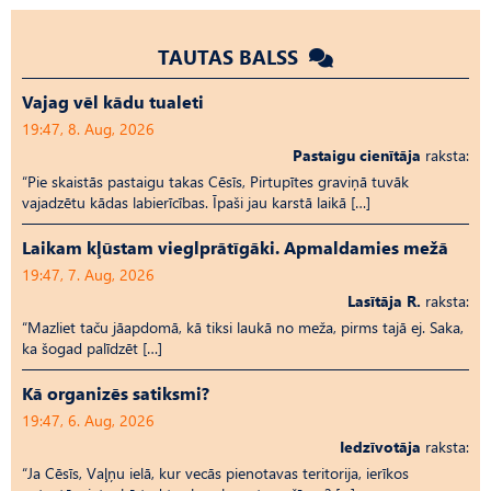
TAUTAS BALSS
Vajag vēl kādu tualeti
19:47, 8. Aug, 2026
Pastaigu cienītāja
raksta:
“Pie skaistās pastaigu takas Cēsīs, Pirtupītes graviņā tuvāk
vajadzētu kādas labierīcības. Īpaši jau karstā laikā […]
Laikam kļūstam vieglprātīgāki. Apmaldamies mežā
19:47, 7. Aug, 2026
Lasītāja R.
raksta:
“Mazliet taču jāapdomā, kā tiksi laukā no meža, pirms tajā ej. Saka,
ka šogad palīdzēt […]
Kā organizēs satiksmi?
19:47, 6. Aug, 2026
Iedzīvotāja
raksta:
“Ja Cēsīs, Vaļņu ielā, kur vecās pienotavas teritorija, ierīkos