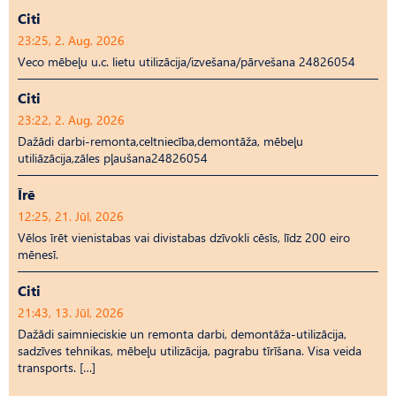
Citi
23:25, 2. Aug, 2026
Veco mēbeļu u.c. lietu utilizācija/izvešana/pārvešana 24826054
Citi
23:22, 2. Aug, 2026
Dažādi darbi-remonta,celtniecība,demontāža, mēbeļu
utiliāzācija,zāles pļaušana24826054
Īrē
12:25, 21. Jūl, 2026
Vēlos īrēt vienistabas vai divistabas dzīvokli cēsīs, līdz 200 eiro
mēnesī.
Citi
21:43, 13. Jūl, 2026
Dažādi saimnieciskie un remonta darbi, demontāža-utilizācija,
sadzīves tehnikas, mēbeļu utilizācija, pagrabu tīrīšana. Visa veida
transports. […]