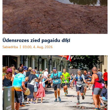
Ūdensrozes zied pagaidu dīķī
Sabiedrība
03:00, 4. Aug, 2026