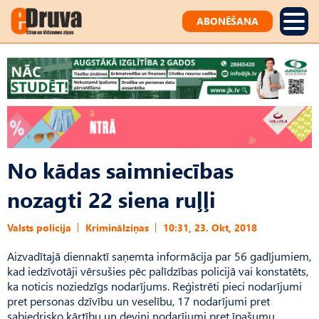
ABONĒŠANA
No kādas saimniecības
nozagti 22 siena ruļļi
Valsts policija
Kriminālziņas
10:31, 23. Okt, 2018
Aizvadītajā diennaktī saņemta informācija par 56 gadījumiem,
kad iedzīvotāji vērsušies pēc palīdzības policijā vai konstatēts,
ka noticis noziedzīgs nodarījums. Reģistrēti pieci nodarījumi
pret personas dzīvību un veselību, 17 nodarījumi pret
sabiedrisko kārtību un deviņi nodarījumi pret īpašumu.