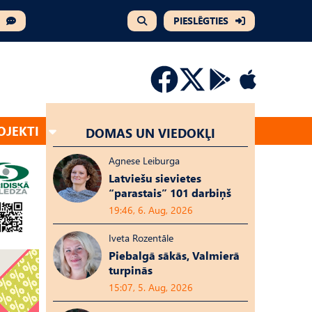
PIESLĒGTIES
OJEKTI
DOMAS UN VIEDOKĻI
Agnese Leiburga
Latviešu sievietes
“parastais” 101 darbiņš
19:46, 6. Aug, 2026
Iveta Rozentāle
Piebalgā sākās, Valmierā
turpinās
15:07, 5. Aug, 2026