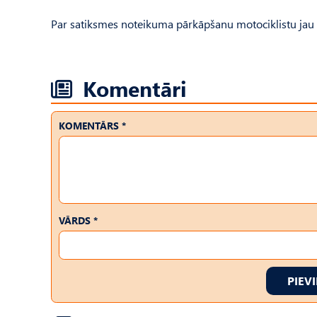
Par satiksmes noteikuma pārkāpšanu motociklistu jau sa
Komentāri
KOMENTĀRS *
VĀRDS *
PIEV