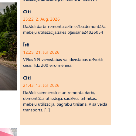
Citi
23:22, 2. Aug, 2026
Dažādi darbi-remonta,celtniecība,demontāža,
mēbeļu utiliāzācija,zāles pļaušana24826054
Īrē
12:25, 21. Jūl, 2026
Vēlos īrēt vienistabas vai divistabas dzīvokli
cēsīs, līdz 200 eiro mēnesī.
Citi
21:43, 13. Jūl, 2026
Dažādi saimnieciskie un remonta darbi,
demontāža-utilizācija, sadzīves tehnikas,
mēbeļu utilizācija, pagrabu tīrīšana. Visa veida
transports. […]