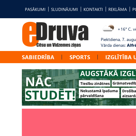
PASĀKUMI
SLUDINĀJUMI
KONTAKTI
REKLĀMA
P
+16° C, vē
Piektdiena, 7. augu
Vārda dienas:
Alfr
SABIEDRĪBA
SPORTS
IZGLĪTĪBA 