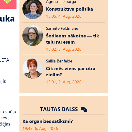
Agnese Leiburga
Konstruktīvā politika
muka
15:05, 4. Aug, 2026
Sarmīte Feldmane
Šodienas nākotne — tik
tālu nu esam
15:02, 3. Aug, 2026
 LETA
Sallija Benfelde
Cik mēs viens par otru
zinām?
ījis
15:01, 2. Aug, 2026
TAUTAS BALSS
rnu spēļu
sevi,
Kā organizēs satiksmi?
ēlējas
19:47, 6. Aug, 2026