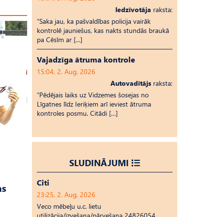
Iedzīvotāja
raksta:
“Saka jau, ka pašvaldības policija vairāk
kontrolē jauniešus, kas nakts stundās braukā
pa Cēsīm ar […]
Vajadzīga ātruma kontrole
15:04, 2. Aug, 2026
Autovadītājs
raksta:
“Pēdējais laiks uz Vid­ze­mes šosejas no
Līgatnes līdz Ieriķiem arī ieviest ātruma
kontroles posmu. Citādi […]
SLUDINĀJUMI
Citi
as
23:25, 2. Aug, 2026
Veco mēbeļu u.c. lietu
utilizācija/izvešana/pārvešana 24826054