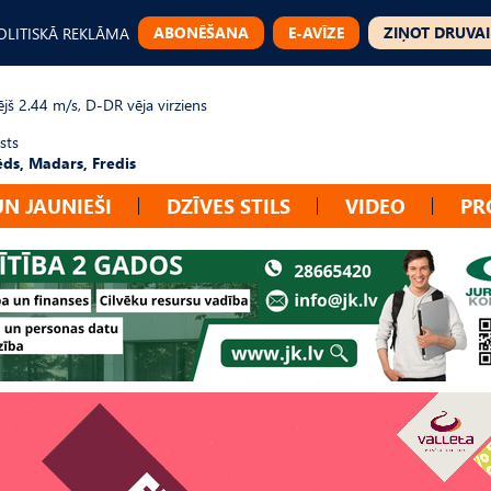
ABONĒŠANA
E-AVĪZE
ZIŅOT DRUVAI
OLITISKĀ REKLĀMA
jš 2.44 m/s, D-DR vēja virziens
sts
ēds, Madars, Fredis
UN JAUNIEŠI
DZĪVES STILS
VIDEO
PR