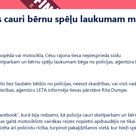
sīs cauri bērnu spēļu laukumam 
z mopēda vai motocikla, Cēsu rajona tiesa nepiesprieda sodu
skeitparkam un bērnu spēļu laukumam bēga no policijas, aģentūra
tis bez šaubām bēdzis no policijas, neesot skaidrības, vai viņš vad
 liecības, aģentūru LETA informēja tiesas pārstāve Rita Dumpe.
Facebook”, kurā bija redzams, kā policija cauri skeitparkam un bē
aitā motociklists vairākas reizes nopietni apdraudējis ne tikai 
tizēta arī policistu rīcība, turpinot pakaļdzīšanos vietā, kur bieži sp