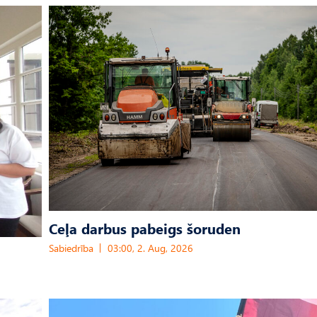
Ceļa darbus pabeigs šoruden
Sabiedrība
03:00, 2. Aug, 2026