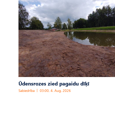
Ūdensrozes zied pagaidu dīķī
Sabiedrība
03:00, 4. Aug, 2026