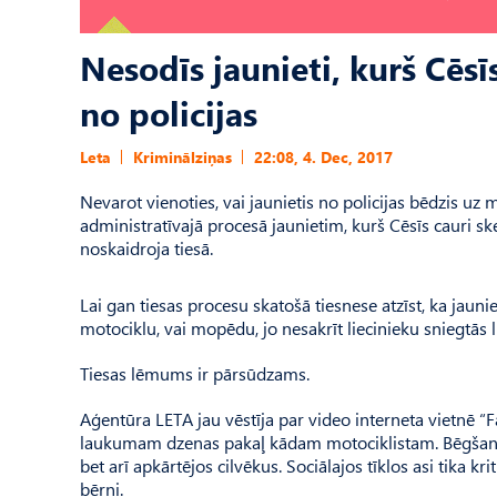
Nesodīs jaunieti, kurš Cē
no policijas
Leta
Kriminālziņas
22:08, 4. Dec, 2017
Nevarot vienoties, vai jaunietis no policijas bēdzis u
administratīvajā procesā jaunietim, kurš Cēsīs cauri 
noskaidroja tiesā.
Lai gan tiesas procesu skatošā tiesnese atzīst, ka jaunie
motociklu, vai mopēdu, jo nesakrīt liecinieku sniegtās
Tiesas lēmums ir pārsūdzams.
Aģentūra LETA jau vēstīja par video interneta vietnē “
laukumam dzenas pakaļ kādam motociklistam. Bēgšanas g
bet arī apkārtējos cilvēkus. Sociālajos tīklos asi tika kri
bērni.