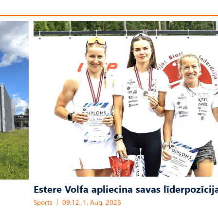
Estere Volfa apliecina savas līderpozīcij
Sports
09:12, 1. Aug, 2026