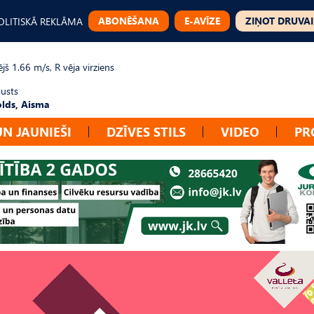
ABONĒŠANA
E-AVĪZE
ZIŅOT DRUVAI
OLITISKĀ REKLĀMA
jš 1.66 m/s, R vēja virziens
gusts
lds, Aisma
UN JAUNIEŠI
DZĪVES STILS
VIDEO
PR