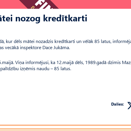
tei nozog kredītkarti
ā, kur dēls mātei nozadzis kredītkarti un vēlāk 85 latus, informēj
pas vecākā inspektore Dace Jukāma.
5.maijā. Viņa informējusi, ka 12.maijā dēls, 1989.gadā dzimis Maz
s palīdzību izņēmis naudu – 85 latus.
Dalies: