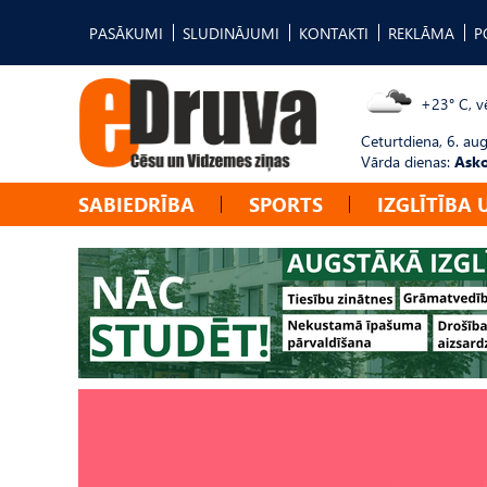
PASĀKUMI
SLUDINĀJUMI
KONTAKTI
REKLĀMA
P
+23° C, vē
Ceturtdiena, 6. au
Vārda dienas:
Asko
SABIEDRĪBA
SPORTS
IZGLĪTĪBA 