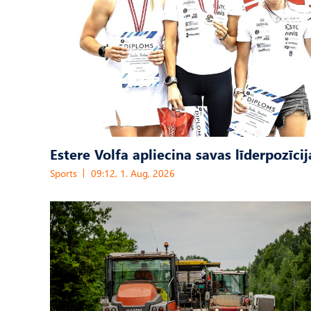
Estere Volfa apliecina savas līderpozīcij
Sports
09:12, 1. Aug, 2026