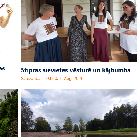
as
Stipras sievietes vēsturē un kājbumba
Sabiedrība
03:00, 1. Aug, 2026