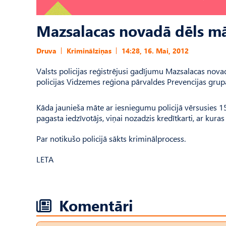
Mazsalacas novadā dēls mā
Druva
Kriminālziņas
14:28, 16. Mai, 2012
Valsts policijas reģistrējusi gadījumu Mazsalacas novad
policijas Vidzemes reģiona pārvaldes Prevencijas gru
Kāda jaunieša māte ar iesniegumu policijā vērsusies 1
pagasta iedzīvotājs, viņai nozadzis kredītkarti, ar kura
Par notikušo policijā sākts kriminālprocess.
LETA
Komentāri