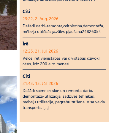
Citi
23:22, 2. Aug, 2026
Dažādi darbi-remonta,celtniecība,demontāža,
mēbeļu utiliāzācija,zāles pļaušana24826054
Īrē
12:25, 21. Jūl, 2026
Vēlos īrēt vienistabas vai divistabas dzīvokli
cēsīs, līdz 200 eiro mēnesī.
Citi
21:43, 13. Jūl, 2026
Dažādi saimnieciskie un remonta darbi,
demontāža-utilizācija, sadzīves tehnikas,
mēbeļu utilizācija, pagrabu tīrīšana. Visa veida
transports. […]