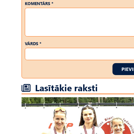
KOMENTĀRS *
VĀRDS *
PIEV
Lasītākie raksti