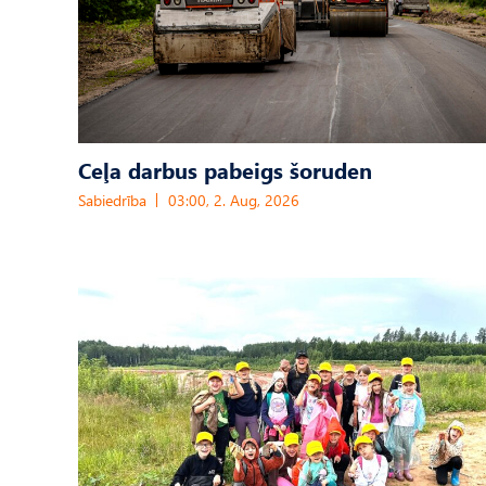
Ceļa darbus pabeigs šoruden
Sabiedrība
03:00, 2. Aug, 2026