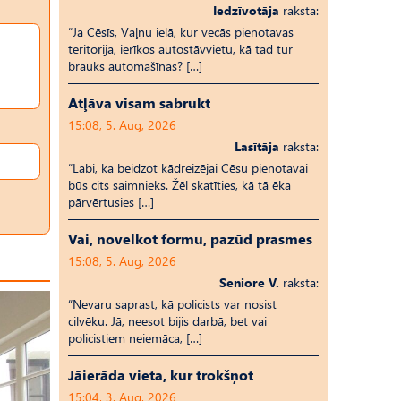
Iedzīvotāja
raksta:
“Ja Cēsīs, Vaļņu ielā, kur vecās pienotavas
teritorija, ierīkos autostāvvietu, kā tad tur
brauks automašīnas? […]
Atļāva visam sabrukt
15:08, 5. Aug, 2026
Lasītāja
raksta:
“Labi, ka beidzot kādreizējai Cēsu pienotavai
būs cits saimnieks. Žēl skatīties, kā tā ēka
pārvērtusies […]
Vai, novelkot formu, pazūd prasmes
15:08, 5. Aug, 2026
Seniore V.
raksta:
“Nevaru saprast, kā policists var nosist
cilvēku. Jā, neesot bijis darbā, bet vai
policistiem neiemāca, […]
Jāierāda vieta, kur trokšņot
15:04, 3. Aug, 2026