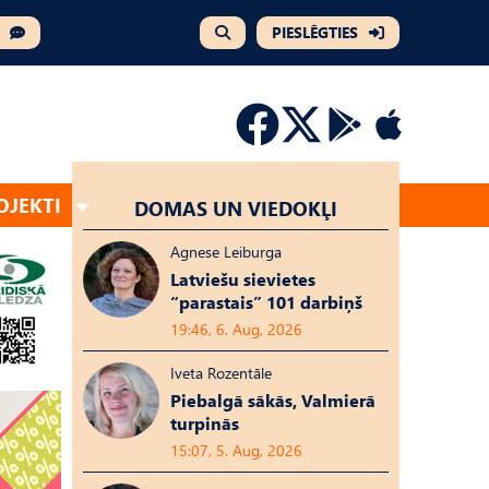
PIESLĒGTIES
OJEKTI
DOMAS UN VIEDOKĻI
Agnese Leiburga
Latviešu sievietes
“parastais” 101 darbiņš
19:46, 6. Aug, 2026
Iveta Rozentāle
Piebalgā sākās, Valmierā
turpinās
15:07, 5. Aug, 2026