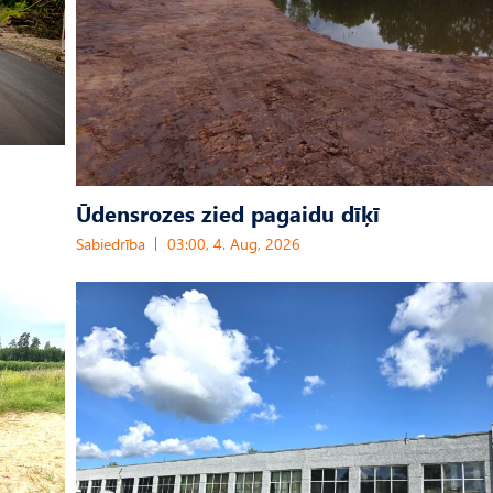
Ūdensrozes zied pagaidu dīķī
Sabiedrība
03:00, 4. Aug, 2026