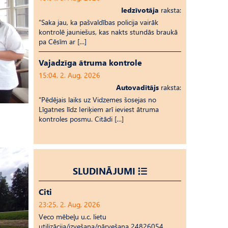
Iedzīvotāja
raksta:
“Saka jau, ka pašvaldības policija vairāk
kontrolē jauniešus, kas nakts stundās braukā
pa Cēsīm ar […]
Vajadzīga ātruma kontrole
15:04, 2. Aug, 2026
Autovadītājs
raksta:
“Pēdējais laiks uz Vid­ze­mes šosejas no
Līgatnes līdz Ieriķiem arī ieviest ātruma
kontroles posmu. Citādi […]
SLUDINĀJUMI
Citi
23:25, 2. Aug, 2026
Veco mēbeļu u.c. lietu
utilizācija/izvešana/pārvešana 24826054