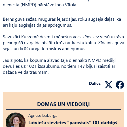
dienesta (NMPD) pārstāve Inga Vītola.
Bērns guva sēžas, muguras lejasdaļas, roku augšējā daļas, kā
arī kāju augšējās daļas apdegumus.
Savukārt Kurzemē desmit mēnešus vecs zēns sev virsū uzrāva
pieaugušā uz galda atstātu krūzi ar karstu kafiju. Zīdainis guva
sejas un krūškurvja termiskus apdegumus.
Jau ziņots, ka kopumā aizvadītajā diennaktī NMPD mediķi
devušies uz 1021 izsaukumu, no tiem 147 bijuši saistīti ar
dažāda veida traumām.
Dalies:
DOMAS UN VIEDOKĻI
Agnese Leiburga
Latviešu sievietes “parastais” 101 darbiņš