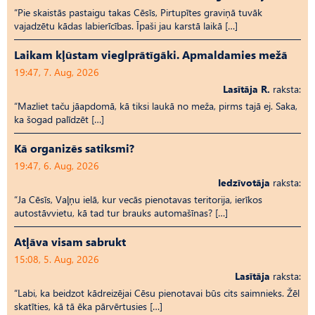
“Pie skaistās pastaigu takas Cēsīs, Pirtupītes graviņā tuvāk
vajadzētu kādas labierīcības. Īpaši jau karstā laikā […]
Laikam kļūstam vieglprātīgāki. Apmaldamies mežā
19:47, 7. Aug, 2026
Lasītāja R.
raksta:
“Mazliet taču jāapdomā, kā tiksi laukā no meža, pirms tajā ej. Saka,
ka šogad palīdzēt […]
Kā organizēs satiksmi?
19:47, 6. Aug, 2026
Iedzīvotāja
raksta:
“Ja Cēsīs, Vaļņu ielā, kur vecās pienotavas teritorija, ierīkos
autostāvvietu, kā tad tur brauks automašīnas? […]
Atļāva visam sabrukt
15:08, 5. Aug, 2026
Lasītāja
raksta:
“Labi, ka beidzot kādreizējai Cēsu pienotavai būs cits saimnieks. Žēl
skatīties, kā tā ēka pārvērtusies […]