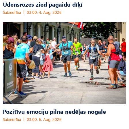
Ūdensrozes zied pagaidu dīķī
Sabiedrība
03:00, 4. Aug, 2026
Pozitīvu emociju pilna nedēļas nogale
Sabiedrība
03:00, 6. Aug, 2026