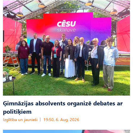
Ģimnāzijas absolvents organizē debates ar
politiķiem
Izglītība un jaunieši
19:50, 6. Aug, 2026