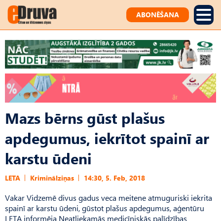
ABONĒŠANA
Mazs bērns gūst plašus
apdegumus, iekrītot spainī ar
karstu ūdeni
LETA
Kriminālziņas
14:30, 5. Feb, 2018
Vakar Vidzemē divus gadus veca meitene atmuguriski iekrita
spainī ar karstu ūdeni, gūstot plašus apdegumus, aģentūru
LETA informēja Neatliekamās medicīniskās palīdzības