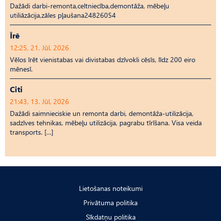
Dažādi darbi-remonta,celtniecība,demontāža, mēbeļu
utiliāzācija,zāles pļaušana24826054
Īrē
12:25, 21. Jūl, 2026
Vēlos īrēt vienistabas vai divistabas dzīvokli cēsīs, līdz 200 eiro
mēnesī.
Citi
21:43, 13. Jūl, 2026
Dažādi saimnieciskie un remonta darbi, demontāža-utilizācija,
sadzīves tehnikas, mēbeļu utilizācija, pagrabu tīrīšana. Visa veida
transports. […]
Lietošanas noteikumi
Privātuma politika
Sīkdatņu politika