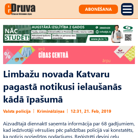
ABONĒŠANA
Limbažu novada Katvaru
pagastā notikusi ielaušanās
kādā īpašumā
Valsts policija
Kriminālziņas
12:31, 21. Feb, 2019
Aizvadītajā diennaktī saņemta informācija par 68 gadījumiem,
kad iedzīvotāji vērsušies pēc palīdzības policijā vai konstatēts,
ka noticis noziedzīgs nodarījums. Reģistrēti deviņi ceļu