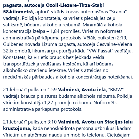
pagastā, autoceļa Ozoli-Liezēre-Tirza-Stāķi
58.kilometrā,
apturēts kāds kravas automašīnas “Scania”
vadītājs. Policija konstatēja, ka vīrietis piedalījies ceļu
satiksmē, būdams alkohola reibumā. Minimālā alkohola
koncentrācija izelpā – 1,84 promiles. Vīrietim noformēts
administratīvā pārkāpuma protokols. Vēlāk, pulksten 2:19,
Gulbenes novada Lizuma pagastā, autoceļa Cesvaine-Velēna
32.kilometrā, likumsargi apturēja kādu ”VW Passat” vadītāju.
Konstatēts, ka vīrietis braucis bez jebkāda veida
transportlīdzekļa vadīšanas tiesībām, kā arī būdams
alkoholisko dzērienu ietekmē. Vīrietis atteicies no
medicīniskās pārbaudes alkohola koncentrācijas noteikšanai.
21.februārī pulksten 1:59
Valmierā, Avotu ielā,
“BMW”
vadītājs brauca pie stūres būdams alkohola reibumā. Policija
vīrietim konstatēja 1,27 promiļu reibumu. Noformēts
administratīvā pārkāpuma protokols.
21.februārī pulksten 3:10
Valmierā, Avotu un Stacijas ielu
krustojumā,
kāda nenoskaidrota persona uzbrukusi kādam
vīrietim un atņēmusi naudu un mobilo telefonu. Cietušajam