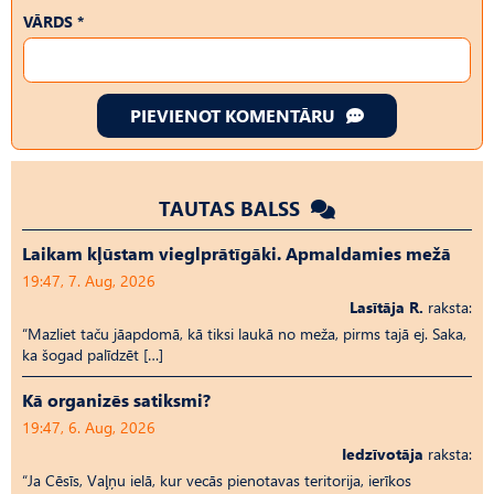
VĀRDS *
PIEVIENOT KOMENTĀRU
TAUTAS BALSS
Laikam kļūstam vieglprātīgāki. Apmaldamies mežā
19:47, 7. Aug, 2026
Lasītāja R.
raksta:
“Mazliet taču jāapdomā, kā tiksi laukā no meža, pirms tajā ej. Saka,
ka šogad palīdzēt […]
Kā organizēs satiksmi?
19:47, 6. Aug, 2026
Iedzīvotāja
raksta:
“Ja Cēsīs, Vaļņu ielā, kur vecās pienotavas teritorija, ierīkos