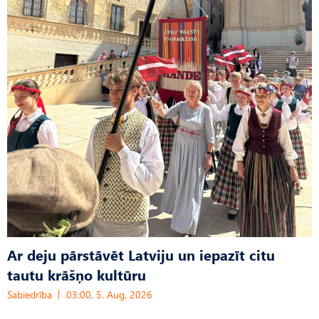
Ar deju pārstāvēt Latviju un iepazīt citu
tautu krāšņo kultūru
Sabiedrība
03:00, 5. Aug, 2026