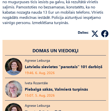
no mugurpuses ticis iesists pa galvu, kā rezultātā vīrietis
saļimis. Pamostoties no bezsamaņas, konstatēts, ka no
kabatas nozagta nauda 13 Eur un mobilais telefons. Vīrietis
nogādāts medicīnas iestādē. Policija aizturējusi iespējamo
vainīgo personu. Izmeklēšana turpinās.
Dalies:
DOMAS UN VIEDOKĻI
Agnese Leiburga
Latviešu sievietes “parastais” 101 darbiņš
19:46, 6. Aug, 2026
Iveta Rozentāle
Piebalgā sākās, Valmierā turpinās
15:07, 5. Aug, 2026
Agnese Leiburga