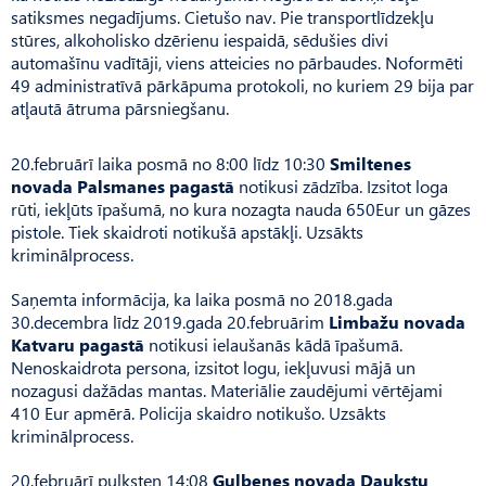
satiksmes negadījums. Cietušo nav. Pie transportlīdzekļu
stūres, alkoholisko dzērienu iespaidā, sēdušies divi
automašīnu vadītāji, viens atteicies no pārbaudes. Noformēti
49 administratīvā pārkāpuma protokoli, no kuriem 29 bija par
atļautā ātruma pārsniegšanu.
20.februārī laika posmā no 8:00 līdz 10:30
Smiltenes
novada Palsmanes pagastā
notikusi zādzība. Izsitot loga
rūti, iekļūts īpašumā, no kura nozagta nauda 650Eur un gāzes
pistole. Tiek skaidroti notikušā apstākļi. Uzsākts
kriminālprocess.
Saņemta informācija, ka laika posmā no 2018.gada
30.decembra līdz 2019.gada 20.februārim
Limbažu novada
Katvaru pagastā
notikusi ielaušanās kādā īpašumā.
Nenoskaidrota persona, izsitot logu, iekļuvusi mājā un
nozagusi dažādas mantas. Materiālie zaudējumi vērtējami
410 Eur apmērā. Policija skaidro notikušo. Uzsākts
kriminālprocess.
20.februārī pulksten 14:08
Gulbenes novada Daukstu