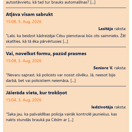
autostāvvietu, kā tad tur brauks automašīnas? […]
Atļāva visam sabrukt
15:08, 5. Aug, 2026
Lasītāja
raksta:
“Labi, ka beidzot kādreizējai Cēsu pienotavai būs cits saimnieks. Žēl
skatīties, kā tā ēka pārvērtusies […]
Vai, novelkot formu, pazūd prasmes
15:08, 5. Aug, 2026
Seniore V.
raksta:
“Nevaru saprast, kā policists var nosist cilvēku. Jā, neesot bijis
darbā, bet vai policistiem neiemāca, […]
Jāierāda vieta, kur trokšņot
15:04, 3. Aug, 2026
Iedzīvotāja
raksta:
“Saka jau, ka pašvaldības policija vairāk kontrolē jauniešus, kas
nakts stundās braukā pa Cēsīm ar […]