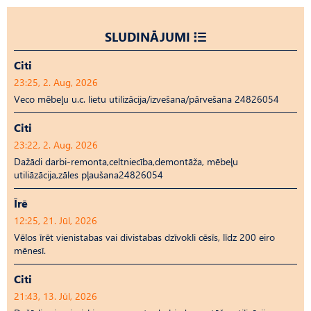
SLUDINĀJUMI
Citi
23:25, 2. Aug, 2026
Veco mēbeļu u.c. lietu utilizācija/izvešana/pārvešana 24826054
Citi
23:22, 2. Aug, 2026
Dažādi darbi-remonta,celtniecība,demontāža, mēbeļu
utiliāzācija,zāles pļaušana24826054
Īrē
12:25, 21. Jūl, 2026
Vēlos īrēt vienistabas vai divistabas dzīvokli cēsīs, līdz 200 eiro
mēnesī.
Citi
21:43, 13. Jūl, 2026