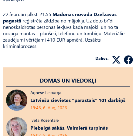
22.februārī plkst. 21:55
Madonas novada Dzelzavas
pagastā
reģistrēta zādzība no mājokļa. Uz doto brīdi
nenoskaidrotas personas iekļuva kādā mājoklī un no tā
nozaga mantas – planšeti, telefonu un tumbiņu. Materiālie
zaudējumi vērtējami 410 EUR apmērā. Uzsākts
kriminālprocess.
Dalies:
DOMAS UN VIEDOKĻI
Agnese Leiburga
Latviešu sievietes “parastais” 101 darbiņš
19:46, 6. Aug, 2026
Iveta Rozentāle
Piebalgā sākās, Valmierā turpinās
15:07, 5. Aug, 2026