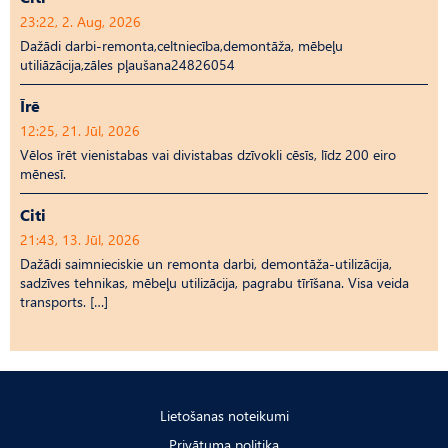
23:22, 2. Aug, 2026
Dažādi darbi-remonta,celtniecība,demontāža, mēbeļu
utiliāzācija,zāles pļaušana24826054
Īrē
12:25, 21. Jūl, 2026
Vēlos īrēt vienistabas vai divistabas dzīvokli cēsīs, līdz 200 eiro
mēnesī.
Citi
21:43, 13. Jūl, 2026
Dažādi saimnieciskie un remonta darbi, demontāža-utilizācija,
sadzīves tehnikas, mēbeļu utilizācija, pagrabu tīrīšana. Visa veida
transports. […]
Lietošanas noteikumi
Privātuma politika