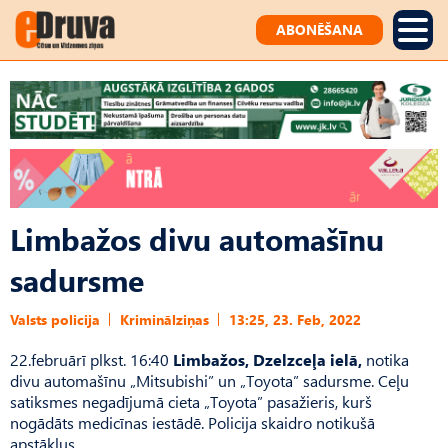
ABONĒŠANA
Limbažos divu automašīnu
sadursme
Valsts policija
Kriminālziņas
13:25, 23. Feb, 2022
22.februārī plkst. 16:40
Limbažos, Dzelzceļa ielā,
notika
divu automašīnu „Mitsubishi” un „Toyota” sadursme. Ceļu
satiksmes negadījumā cieta „Toyota” pasažieris, kurš
nogādāts medicīnas iestādē. Policija skaidro notikušā
apstākļus.