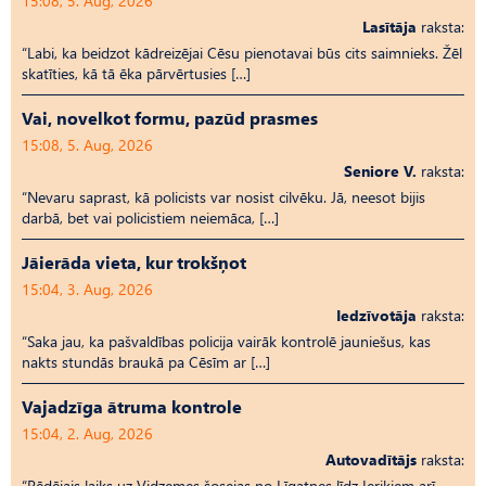
15:08, 5. Aug, 2026
Lasītāja
raksta:
“Labi, ka beidzot kādreizējai Cēsu pienotavai būs cits saimnieks. Žēl
skatīties, kā tā ēka pārvērtusies […]
Vai, novelkot formu, pazūd prasmes
15:08, 5. Aug, 2026
Seniore V.
raksta:
“Nevaru saprast, kā policists var nosist cilvēku. Jā, neesot bijis
darbā, bet vai policistiem neiemāca, […]
Jāierāda vieta, kur trokšņot
15:04, 3. Aug, 2026
Iedzīvotāja
raksta:
“Saka jau, ka pašvaldības policija vairāk kontrolē jauniešus, kas
nakts stundās braukā pa Cēsīm ar […]
Vajadzīga ātruma kontrole
15:04, 2. Aug, 2026
Autovadītājs
raksta:
“Pēdējais laiks uz Vid­ze­mes šosejas no Līgatnes līdz Ieriķiem arī