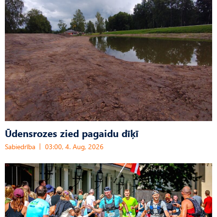
Ūdensrozes zied pagaidu dīķī
Sabiedrība
03:00, 4. Aug, 2026