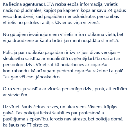
Kā liecina aģentūras LETA rīcībā esošā informācija, vīrietis
nācis no pludmales, kāpjot pa kāpnēm kopā ar savu 24 gadus
veco draudzeni, kad pagaidām nenoskaidrotas personības
vīrietis no pistoles raidījis šāvienus viņa virzienā.
No gūtajiem ievainojumiem vīrietis mira notikuma vietā, bet
viņa draudzene ar šautu brūci ķermenī nogādāta slimnīcā.
Policija par notikušo pagaidām ir izvirzījusi divas versijas –
slepkavība saistība ar nogalinātā uzņēmējdarbību vai arī ar
personīgo dzīvi. Vīrietis it kā nodarbojies ar cigarešu
kontrabandu, kā arī viņam piederot cigarešu ražotne Latgalē.
Tas gan vēl esot jānoskaidro.
Otra versija saistīta ar vīrieša personīgo dzīvi, proti, attiecībām
ar sievietēm.
Uz vīrieti šauts četras reizes, un tikai viens šāviens trāpījis
galvā. Tas policijai liekot šaubīties par profesionālu
pasūtījuma slepkavību. Ierocis nav atrasts, bet policija domā,
ka šauts no TT pistoles.