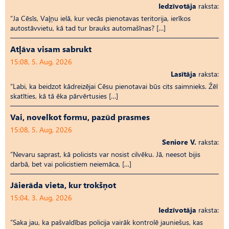
Iedzīvotāja
raksta:
“Ja Cēsīs, Vaļņu ielā, kur vecās pienotavas teritorija, ierīkos
autostāvvietu, kā tad tur brauks automašīnas? […]
Atļāva visam sabrukt
15:08, 5. Aug, 2026
Lasītāja
raksta:
“Labi, ka beidzot kādreizējai Cēsu pienotavai būs cits saimnieks. Žēl
skatīties, kā tā ēka pārvērtusies […]
Vai, novelkot formu, pazūd prasmes
15:08, 5. Aug, 2026
Seniore V.
raksta:
“Nevaru saprast, kā policists var nosist cilvēku. Jā, neesot bijis
darbā, bet vai policistiem neiemāca, […]
Jāierāda vieta, kur trokšņot
15:04, 3. Aug, 2026
Iedzīvotāja
raksta:
“Saka jau, ka pašvaldības policija vairāk kontrolē jauniešus, kas