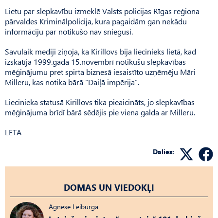
Lietu par slepkavību izmeklē Valsts policijas Rīgas reģiona
pārvaldes Kriminālpolicija, kura pagaidām gan nekādu
informāciju par notikušo nav sniegusi.
Savulaik mediji ziņoja, ka Kirillovs bija liecinieks lietā, kad
izskatīja 1999.gada 15.novembrī notikušu slepkavības
mēģinājumu pret spirta biznesā iesaistīto uzņēmēju Māri
Milleru, kas notika bārā “Daiļā impērija”.
Liecinieka statusā Kirillovs tika pieaicināts, jo slepkavības
mēģinājuma brīdī bārā sēdējis pie viena galda ar Milleru.
LETA
Dalies:
DOMAS UN VIEDOKĻI
Agnese Leiburga