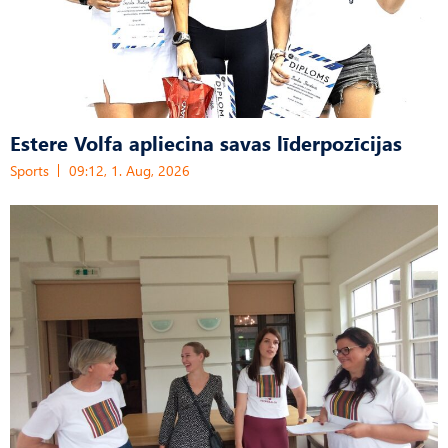
Estere Volfa apliecina savas līderpozīcijas
Sports
09:12, 1. Aug, 2026