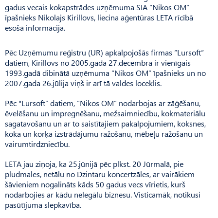
gadus vecais kokapstrādes uzņēmuma SIA “Nikos OM”
īpašnieks Nikolajs Kirillovs, liecina aģentūras LETA rīcībā
esošā informācija.
Pēc Uzņēmumu reģistru (UR) apkalpojošās firmas “Lursoft”
datiem, Kirillovs no 2005.gada 27.decembra ir vienīgais
1993.gadā dibinātā uzņēmuma “Nikos OM” īpašnieks un no
2007.gada 26.jūlija viņš ir arī tā valdes loceklis.
Pēc "Lursoft” datiem, “Nikos OM” nodarbojas ar zāģēšanu,
ēvelēšanu un impregnēšanu, mežsaimniecību, kokmateriālu
sagatavošanu un ar to saistītajiem pakalpojumiem, koksnes,
koka un korķa izstrādājumu ražošanu, mēbeļu ražošanu un
vairumtirdzniecību.
LETA jau ziņoja, ka 25.jūnijā pēc plkst. 20 Jūrmalā, pie
pludmales, netālu no Dzintaru koncertzāles, ar vairākiem
šāvieniem nogalināts kāds 50 gadus vecs vīrietis, kurš
nodarbojies ar kādu nelegālu biznesu. Visticamāk, notikusi
pasūtījuma slepkavība.