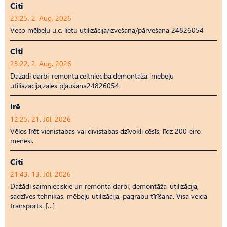
Citi
23:25, 2. Aug, 2026
Veco mēbeļu u.c. lietu utilizācija/izvešana/pārvešana 24826054
Citi
23:22, 2. Aug, 2026
Dažādi darbi-remonta,celtniecība,demontāža, mēbeļu
utiliāzācija,zāles pļaušana24826054
Īrē
12:25, 21. Jūl, 2026
Vēlos īrēt vienistabas vai divistabas dzīvokli cēsīs, līdz 200 eiro
mēnesī.
Citi
21:43, 13. Jūl, 2026
Dažādi saimnieciskie un remonta darbi, demontāža-utilizācija,
sadzīves tehnikas, mēbeļu utilizācija, pagrabu tīrīšana. Visa veida
transports. […]