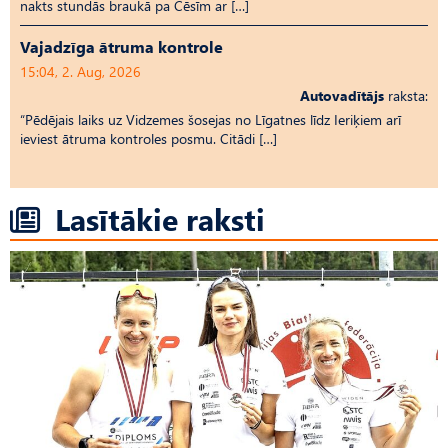
nakts stundās braukā pa Cēsīm ar […]
Vajadzīga ātruma kontrole
15:04, 2. Aug, 2026
Autovadītājs
raksta:
“Pēdējais laiks uz Vid­ze­mes šosejas no Līgatnes līdz Ieriķiem arī
ieviest ātruma kontroles posmu. Citādi […]
Lasītākie raksti