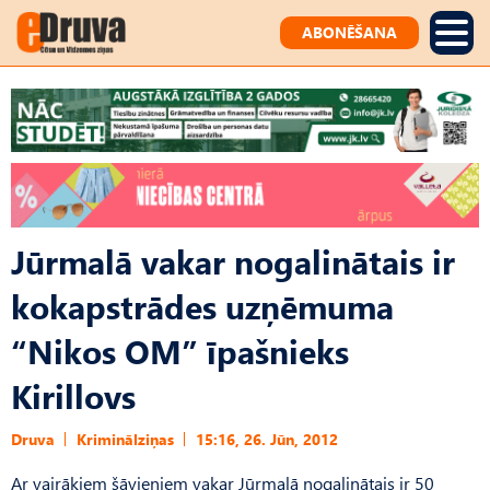
ABONĒŠANA
Jūrmalā vakar nogalinātais ir
kokapstrādes uzņēmuma
“Nikos OM” īpašnieks
Kirillovs
Druva
Kriminālziņas
15:16, 26. Jūn, 2012
Ar vairākiem šāvieniem vakar Jūrmalā nogalinātais ir 50