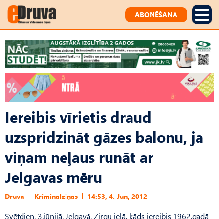
ABONĒŠANA
Iereibis vīrietis draud
uzspridzināt gāzes balonu, ja
viņam neļaus runāt ar
Jelgavas mēru
Druva
Kriminālziņas
14:53, 4. Jūn, 2012
Svētdien, 3.jūnijā, Jelgavā, Zirgu ielā, kāds iereibis 1962.gadā