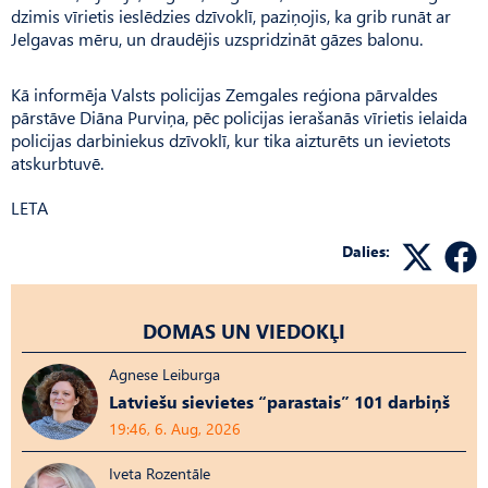
dzimis vīrietis ieslēdzies dzīvoklī, paziņojis, ka grib runāt ar
Jelgavas mēru, un draudējis uzspridzināt gāzes balonu.
Kā informēja Valsts policijas Zemgales reģiona pārvaldes
pārstāve Diāna Purviņa, pēc policijas ierašanās vīrietis ielaida
policijas darbiniekus dzīvoklī, kur tika aizturēts un ievietots
atskurbtuvē.
LETA
Dalies:
DOMAS UN VIEDOKĻI
Agnese Leiburga
Latviešu sievietes “parastais” 101 darbiņš
19:46, 6. Aug, 2026
Iveta Rozentāle