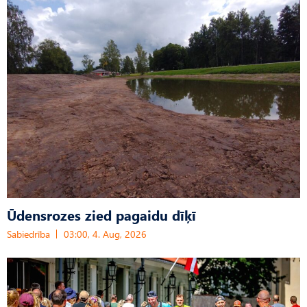
Ūdensrozes zied pagaidu dīķī
Sabiedrība
03:00, 4. Aug, 2026