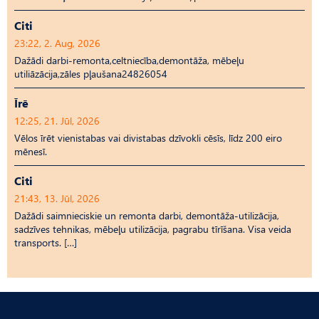
Citi
23:22, 2. Aug, 2026
Dažādi darbi-remonta,celtniecība,demontāža, mēbeļu
utiliāzācija,zāles pļaušana24826054
Īrē
12:25, 21. Jūl, 2026
Vēlos īrēt vienistabas vai divistabas dzīvokli cēsīs, līdz 200 eiro
mēnesī.
Citi
21:43, 13. Jūl, 2026
Dažādi saimnieciskie un remonta darbi, demontāža-utilizācija,
sadzīves tehnikas, mēbeļu utilizācija, pagrabu tīrīšana. Visa veida
transports. […]