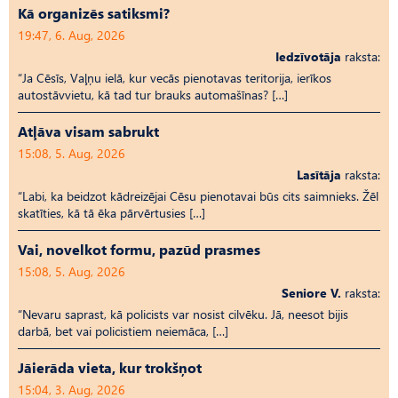
Kā organizēs satiksmi?
19:47, 6. Aug, 2026
Iedzīvotāja
raksta:
“Ja Cēsīs, Vaļņu ielā, kur vecās pienotavas teritorija, ierīkos
autostāvvietu, kā tad tur brauks automašīnas? […]
Atļāva visam sabrukt
15:08, 5. Aug, 2026
Lasītāja
raksta:
“Labi, ka beidzot kādreizējai Cēsu pienotavai būs cits saimnieks. Žēl
skatīties, kā tā ēka pārvērtusies […]
Vai, novelkot formu, pazūd prasmes
15:08, 5. Aug, 2026
Seniore V.
raksta:
“Nevaru saprast, kā policists var nosist cilvēku. Jā, neesot bijis
darbā, bet vai policistiem neiemāca, […]
Jāierāda vieta, kur trokšņot
15:04, 3. Aug, 2026