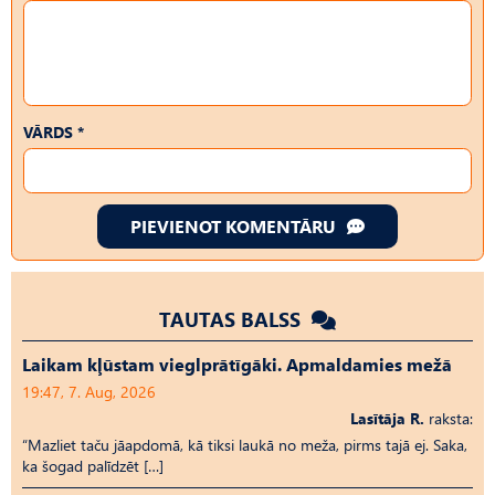
VĀRDS *
PIEVIENOT KOMENTĀRU
TAUTAS BALSS
Laikam kļūstam vieglprātīgāki. Apmaldamies mežā
19:47, 7. Aug, 2026
Lasītāja R.
raksta:
“Mazliet taču jāapdomā, kā tiksi laukā no meža, pirms tajā ej. Saka,
ka šogad palīdzēt […]