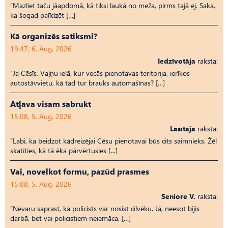
“Mazliet taču jāapdomā, kā tiksi laukā no meža, pirms tajā ej. Saka,
ka šogad palīdzēt […]
Kā organizēs satiksmi?
19:47, 6. Aug, 2026
Iedzīvotāja
raksta:
“Ja Cēsīs, Vaļņu ielā, kur vecās pienotavas teritorija, ierīkos
autostāvvietu, kā tad tur brauks automašīnas? […]
Atļāva visam sabrukt
15:08, 5. Aug, 2026
Lasītāja
raksta:
“Labi, ka beidzot kādreizējai Cēsu pienotavai būs cits saimnieks. Žēl
skatīties, kā tā ēka pārvērtusies […]
Vai, novelkot formu, pazūd prasmes
15:08, 5. Aug, 2026
Seniore V.
raksta:
“Nevaru saprast, kā policists var nosist cilvēku. Jā, neesot bijis
darbā, bet vai policistiem neiemāca, […]