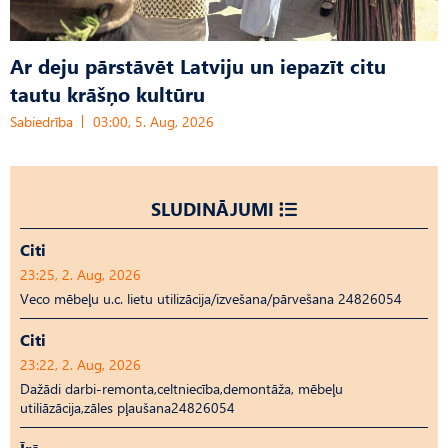
Ar deju pārstāvēt Latviju un iepazīt citu
tautu krāšņo kultūru
Sabiedrība
03:00, 5. Aug, 2026
SLUDINĀJUMI
Citi
23:25, 2. Aug, 2026
Veco mēbeļu u.c. lietu utilizācija/izvešana/pārvešana 24826054
Citi
23:22, 2. Aug, 2026
Dažādi darbi-remonta,celtniecība,demontāža, mēbeļu
utiliāzācija,zāles pļaušana24826054