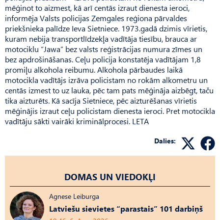
mēģinot to aizmest, kā arī centās izraut dienesta ieroci,
informēja Valsts policijas Zemgales reģiona pārvaldes
priekšnieka palīdze Ieva Sietniece. 1973.gadā dzimis vīrietis,
kuram nebija transportlīdzekļa vadītāja tiesību, brauca ar
motociklu “Jawa” bez valsts reģistrācijas numura zīmes un
bez apdrošināšanas. Ceļu policija konstatēja vadītājam 1,8
promiļu alkohola reibumu. Alkohola pārbaudes laikā
motocikla vadītājs izrāva policistam no rokām alkometru un
centās izmest to uz lauka, pēc tam pats mēģināja aizbēgt, taču
tika aizturēts. Kā sacīja Sietniece, pēc aizturēšanas vīrietis
mēģinājis izraut ceļu policistam dienesta ieroci. Pret motocikla
vadītāju sākti vairāki kriminālprocesi. LETA
Dalies:
DOMAS UN VIEDOKĻI
Agnese Leiburga
Latviešu sievietes “parastais” 101 darbiņš