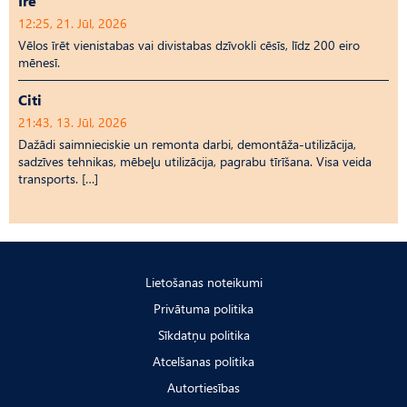
Īrē
12:25, 21. Jūl, 2026
Vēlos īrēt vienistabas vai divistabas dzīvokli cēsīs, līdz 200 eiro
mēnesī.
Citi
21:43, 13. Jūl, 2026
Dažādi saimnieciskie un remonta darbi, demontāža-utilizācija,
sadzīves tehnikas, mēbeļu utilizācija, pagrabu tīrīšana. Visa veida
transports. […]
Lietošanas noteikumi
Privātuma politika
Sīkdatņu politika
Atcelšanas politika
Autortiesības