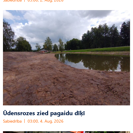
Ūdensrozes zied pagaidu dīķī
Sabiedrība
03:00, 4. Aug, 2026