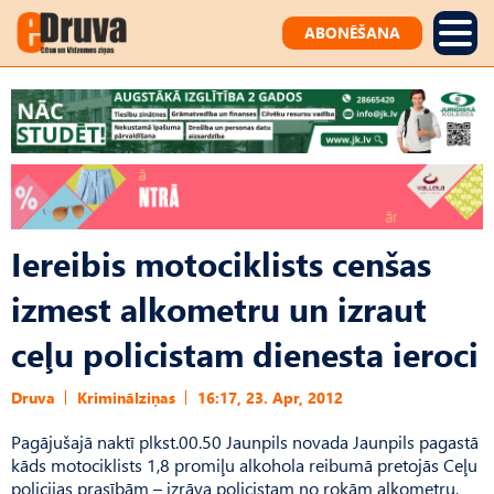
ABONĒŠANA
Iereibis motociklists cenšas
izmest alkometru un izraut
ceļu policistam dienesta ieroci
Druva
Kriminālziņas
16:17, 23. Apr, 2012
Pagājušajā naktī plkst.00.50 Jaunpils novada Jaunpils pagastā
kāds motociklists 1,8 promiļu alkohola reibumā pretojās Ceļu
policijas prasībām – izrāva policistam no rokām alkometru,