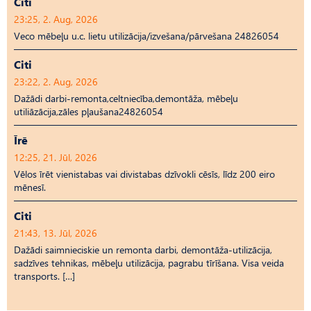
Citi
23:25, 2. Aug, 2026
Veco mēbeļu u.c. lietu utilizācija/izvešana/pārvešana 24826054
Citi
23:22, 2. Aug, 2026
Dažādi darbi-remonta,celtniecība,demontāža, mēbeļu
utiliāzācija,zāles pļaušana24826054
Īrē
12:25, 21. Jūl, 2026
Vēlos īrēt vienistabas vai divistabas dzīvokli cēsīs, līdz 200 eiro
mēnesī.
Citi
21:43, 13. Jūl, 2026
Dažādi saimnieciskie un remonta darbi, demontāža-utilizācija,
sadzīves tehnikas, mēbeļu utilizācija, pagrabu tīrīšana. Visa veida
transports. […]