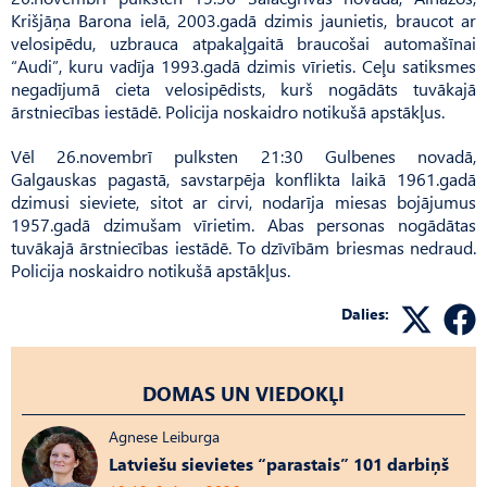
Krišjāņa Barona ielā, 2003.gadā dzimis jaunietis, braucot ar
velosipēdu, uzbrauca atpakaļgaitā braucošai automašīnai
“Audi”, kuru vadīja 1993.gadā dzimis vīrietis. Ceļu satiksmes
negadījumā cieta velosipēdists, kurš nogādāts tuvākajā
ārstniecības iestādē. Policija noskaidro notikušā apstākļus.
Vēl 26.novembrī pulksten 21:30 Gulbenes novadā,
Galgauskas pagastā, savstarpēja konflikta laikā 1961.gadā
dzimusi sieviete, sitot ar cirvi, nodarīja miesas bojājumus
1957.gadā dzimušam vīrietim. Abas personas nogādātas
tuvākajā ārstniecības iestādē. To dzīvībām briesmas nedraud.
Policija noskaidro notikušā apstākļus.
Dalies:
DOMAS UN VIEDOKĻI
Agnese Leiburga
Latviešu sievietes “parastais” 101 darbiņš