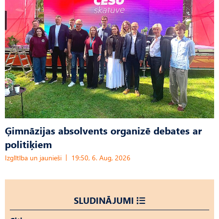
Ģimnāzijas absolvents organizē debates ar
politiķiem
Izglītība un jaunieši
19:50, 6. Aug, 2026
SLUDINĀJUMI