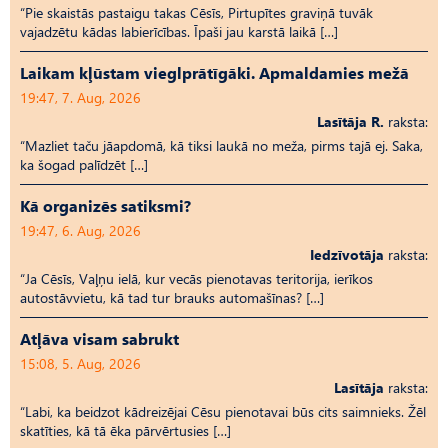
“Pie skaistās pastaigu takas Cēsīs, Pirtupītes graviņā tuvāk
vajadzētu kādas labierīcības. Īpaši jau karstā laikā […]
Laikam kļūstam vieglprātīgāki. Apmaldamies mežā
19:47, 7. Aug, 2026
Lasītāja R.
raksta:
“Mazliet taču jāapdomā, kā tiksi laukā no meža, pirms tajā ej. Saka,
ka šogad palīdzēt […]
Kā organizēs satiksmi?
19:47, 6. Aug, 2026
Iedzīvotāja
raksta:
“Ja Cēsīs, Vaļņu ielā, kur vecās pienotavas teritorija, ierīkos
autostāvvietu, kā tad tur brauks automašīnas? […]
Atļāva visam sabrukt
15:08, 5. Aug, 2026
Lasītāja
raksta:
“Labi, ka beidzot kādreizējai Cēsu pienotavai būs cits saimnieks. Žēl
skatīties, kā tā ēka pārvērtusies […]