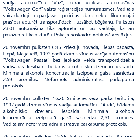
vadīja automašīnu “Vaz”, kurai uzliktas automašīnas
“Volkswagen Golf” valsts reģistrācijas numura zīmes. Vadītājs
vairākkārtīgi nepakļāvās policijas darbinieku likumīgajai
prasībai apturēt transportlīdzekli, uzsākot bēgšanu. Pulksten
23:01 automašīna tika apturēta un tās vadītājs, kā arī
pasažieris, tika aizturēti. Policija noskaidro notikušā apstākļus.
26.novembrī pulksten 6:45 Priekuļu novadā, Liepas pagastā,
Liepā, Maija ielā, 1993.gadā dzimis vīrietis vadīja automašīnu
“Volkswagen Passat” bez jebkāda veida transportlīdzekļa
vadīšanas tiesībām, būdams alkoholisko dzērienu iespaidā.
Minimālā alkohola koncentrācija izelpotajā gaisā sasniedza
2,59 promiles. Noformēts administratīvā pārkāpuma
protokols.
26.novembrī pulksten 16:26 Smiltenē, vecā parka teritorijā,
1997.gadā dzimis vīrietis vadīja automašīnu “Audi”, būdams
alkoholisko dzērienu iespaidā. Minimālā alkohola
koncentrācija izelpotajā gaisā sasniedza 2,91 promiles.
Vadītājam noformēts administratīvā pārkāpuma protokols.
26.novembrī pulksten 15:56 Salacgrīvas novadā, Ainažos,