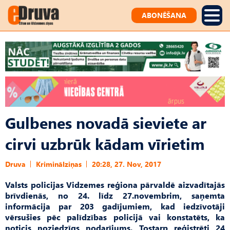
ABONĒŠANA
Gulbenes novadā sieviete ar
cirvi uzbrūk kādam vīrietim
Druva
Kriminālziņas
20:28, 27. Nov, 2017
Valsts policijas Vidzemes reģiona pārvaldē aizvadītajās
brīvdienās, no 24. līdz 27.novembrim, saņemta
informācija par 203 gadījumiem, kad iedzīvotāji
vērsušies pēc palīdzības policijā vai konstatēts, ka
noticis noziedzīgs nodarījums. Tostarp reģistrēti 24