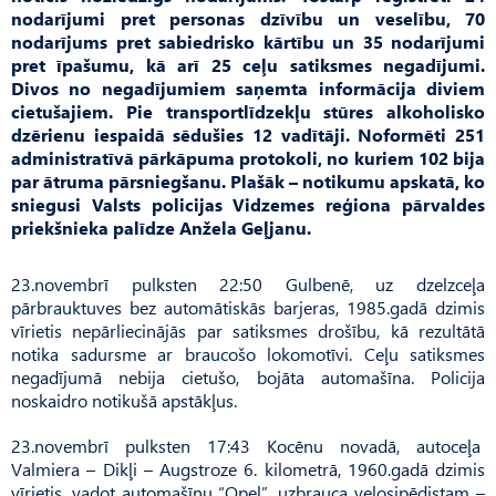
nodarījumi pret personas dzīvību un veselību, 70
nodarījums pret sabiedrisko kārtību un 35 nodarījumi
pret īpašumu, kā arī 25 ceļu satiksmes negadījumi.
Divos no negadījumiem saņemta informācija diviem
cietušajiem. Pie transportlīdzekļu stūres alkoholisko
dzērienu iespaidā sēdušies 12 vadītāji. Noformēti 251
administratīvā pārkāpuma protokoli, no kuriem 102 bija
par ātruma pārsniegšanu. Plašāk – notikumu apskatā, ko
sniegusi Valsts policijas Vidzemes reģiona pārvaldes
priekšnieka palīdze Anžela Geļjanu.
23.novembrī pulksten 22:50 Gulbenē, uz dzelzceļa
pārbrauktuves bez automātiskās barjeras, 1985.gadā dzimis
vīrietis nepārliecinājās par satiksmes drošību, kā rezultātā
notika sadursme ar braucošo lokomotīvi. Ceļu satiksmes
negadījumā nebija cietušo, bojāta automašīna. Policija
noskaidro notikušā apstākļus.
23.novembrī pulksten 17:43 Kocēnu novadā, autoceļa
Valmiera – Dikļi – Augstroze 6. kilometrā, 1960.gadā dzimis
vīrietis, vadot automašīnu “Opel”, uzbrauca velosipēdistam –