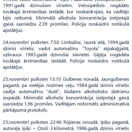
1991.gadā dzimušam vīrietim. Velosipēdists nogādāts
tuvākajā ārstniecības iestādē, kur noskaidrojies, ka vadītājs
bijis reibumā. Minimālā alkohola koncentrācija izelpotajā
gaisā sasniedza 2,39 promiles. Policija noskaidro notikušā
apstākļus.
24.novembrī pulksten 7:50 Limbažos, Jaunā ielā, 1994.gadā
dzimis vīrietis, vadot automašīnu “Toyota” atpakaļgaitā,
uzbrauca 1983.gadā dzimušai sievietei. Gājēja nogādāta
tuvākajā ārstniecības iestādē. Policija noskaidro notikušā
apstākļus.
25.novembrī pulksten 13:10 Gulbenes novadā, Jaungulbenes
pagastā, pa vietējas nozīmes ceļu, 1984.gadā dzimis vīrietis
vadīja automašīnu “Audi”, būdams alkoholisko dzērienu
iespaidā. Minimālā alkohola koncentrācija izelpotajā gaisā
sasniedza 1,96 promiles. Vadītājam noformēts administratīvā
pārkāpuma protokols.
25.novembrī pulksten 22:46 Rūjienas novadā, Ipiķu pagastā,
autoceļa Ipiķi – Ozoli 3.kilometrā, 1986.gadā dzimis vīrietis