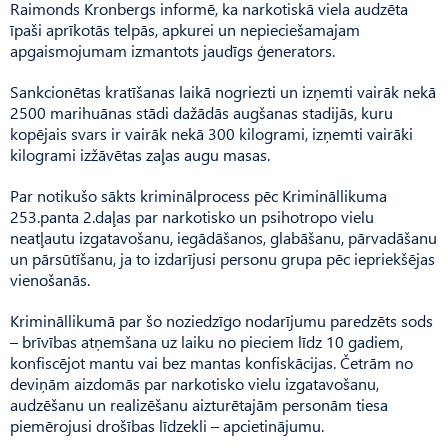
Raimonds Kronbergs informē, ka narkotiskā viela audzēta
īpaši aprīkotās telpās, apkurei un nepieciešamajam
apgaismojumam izmantots jaudīgs ģenerators.
Sankcionētas kratīšanas laikā nogriezti un izņemti vairāk nekā
2500 marihuānas stādi dažādās augšanas stadijās, kuru
kopējais svars ir vairāk nekā 300 kilogrami, izņemti vairāki
kilogrami izžāvētas zaļas augu masas.
Par notikušo sākts kriminālprocess pēc Krimināllikuma
253.panta 2.daļas par narkotisko un psihotropo vielu
neatļautu izgatavošanu, iegādāšanos, glabāšanu, pārvadāšanu
un pārsūtīšanu, ja to izdarījusi personu grupa pēc iepriekšējas
vienošanās.
Krimināllikumā par šo noziedzīgo nodarījumu paredzēts sods
– brīvības atņemšana uz laiku no pieciem līdz 10 gadiem,
konfiscējot mantu vai bez mantas konfiskācijas. Četrām no
deviņām aizdomās par narkotisko vielu izgatavošanu,
audzēšanu un realizēšanu aizturētajām personām tiesa
piemērojusi drošības līdzekli – apcietinājumu.