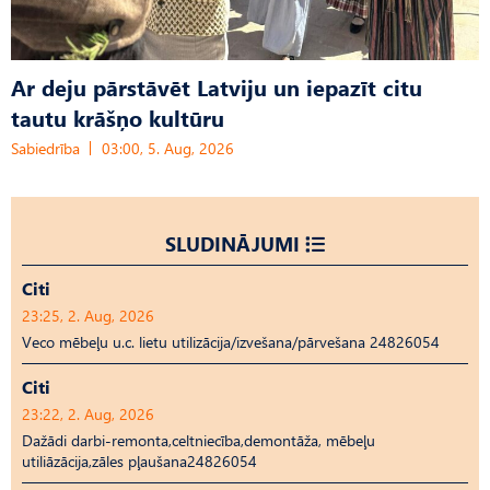
Ar deju pārstāvēt Latviju un iepazīt citu
tautu krāšņo kultūru
Sabiedrība
03:00, 5. Aug, 2026
SLUDINĀJUMI
Citi
23:25, 2. Aug, 2026
Veco mēbeļu u.c. lietu utilizācija/izvešana/pārvešana 24826054
Citi
23:22, 2. Aug, 2026
Dažādi darbi-remonta,celtniecība,demontāža, mēbeļu
utiliāzācija,zāles pļaušana24826054