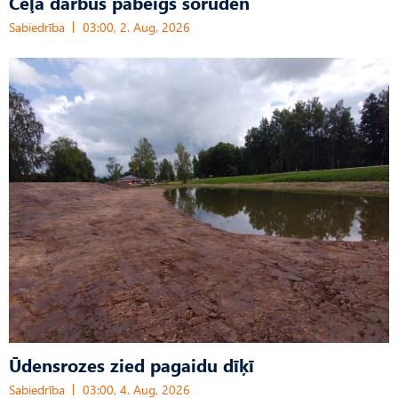
Ceļa darbus pabeigs šoruden
Sabiedrība
03:00, 2. Aug, 2026
Ūdensrozes zied pagaidu dīķī
Sabiedrība
03:00, 4. Aug, 2026