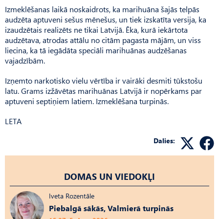
Izmeklēšanas laikā noskaidrots, ka marihuāna šajās telpās
audzēta aptuveni sešus mēnešus, un tiek izskatīta versija, ka
izaudzētais realizēts ne tikai Latvijā. Ēka, kurā iekārtota
audzētava, atrodas attālu no citām pagasta mājām, un viss
liecina, ka tā iegādāta speciāli marihuānas audzēšanas
vajadzībām.
Izņemto narkotisko vielu vērtība ir vairāki desmiti tūkstošu
latu. Grams izžāvētas marihuānas Latvijā ir nopērkams par
aptuveni septiņiem latiem. Izmeklēšana turpinās.
LETA
Dalies:
DOMAS UN VIEDOKĻI
Iveta Rozentāle
Piebalgā sākās, Valmierā turpinās