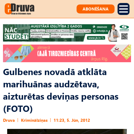
ABONĒŠANA
Gulbenes novadā atklāta
marihuānas audzētava,
aizturētas deviņas personas
(FOTO)
Druva
Kriminālziņas
11:23, 5. Jūn, 2012