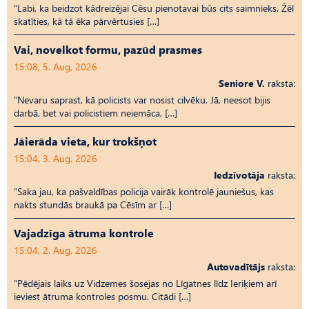
“Labi, ka beidzot kādreizējai Cēsu pienotavai būs cits saimnieks. Žēl
skatīties, kā tā ēka pārvērtusies […]
Vai, novelkot formu, pazūd prasmes
15:08, 5. Aug, 2026
Seniore V.
raksta:
“Nevaru saprast, kā policists var nosist cilvēku. Jā, neesot bijis
darbā, bet vai policistiem neiemāca, […]
Jāierāda vieta, kur trokšņot
15:04, 3. Aug, 2026
Iedzīvotāja
raksta:
“Saka jau, ka pašvaldības policija vairāk kontrolē jauniešus, kas
nakts stundās braukā pa Cēsīm ar […]
Vajadzīga ātruma kontrole
15:04, 2. Aug, 2026
Autovadītājs
raksta:
“Pēdējais laiks uz Vid­ze­mes šosejas no Līgatnes līdz Ieriķiem arī
ieviest ātruma kontroles posmu. Citādi […]