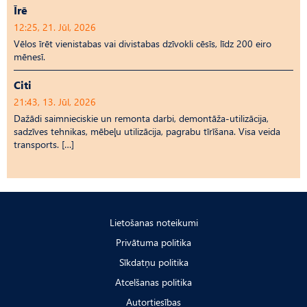
Īrē
12:25, 21. Jūl, 2026
Vēlos īrēt vienistabas vai divistabas dzīvokli cēsīs, līdz 200 eiro
mēnesī.
Citi
21:43, 13. Jūl, 2026
Dažādi saimnieciskie un remonta darbi, demontāža-utilizācija,
sadzīves tehnikas, mēbeļu utilizācija, pagrabu tīrīšana. Visa veida
transports. […]
Lietošanas noteikumi
Privātuma politika
Sīkdatņu politika
Atcelšanas politika
Autortiesības