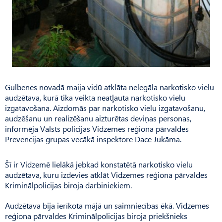
Gulbenes novadā maija vidū atklāta nelegāla narkotisko vielu
audzētava, kurā tika veikta neatļauta narkotisko vielu
izgatavošana. Aizdomās par narkotisko vielu izgatavošanu,
audzēšanu un realizēšanu aizturētas deviņas personas,
informēja Valsts policijas Vidzemes reģiona pārvaldes
Prevencijas grupas vecākā inspektore Dace Jukāma.
Šī ir Vidzemē lielākā jebkad konstatētā narkotisko vielu
audzētava, kuru izdevies atklāt Vidzemes reģiona pārvaldes
Kriminālpolicijas biroja darbiniekiem.
Audzētava bija ierīkota mājā un saimniecības ēkā. Vidzemes
reģiona pārvaldes Kriminālpolicijas biroja priekšnieks