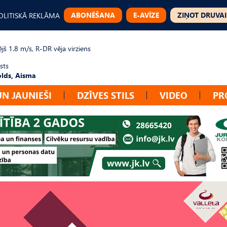
ABONĒŠANA
E-AVĪZE
ZIŅOT DRUVAI
OLITISKĀ REKLĀMA
jš 1.8 m/s, R-DR vēja virziens
sts
lds, Aisma
UN JAUNIEŠI
DZĪVES STILS
VIDEO
PR