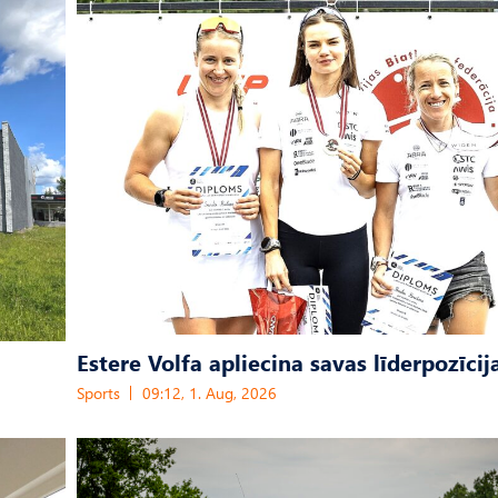
Estere Volfa apliecina savas līderpozīcij
Sports
09:12, 1. Aug, 2026