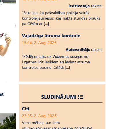
Iedzīvotāja
raksta:
“Saka jau, ka pašvaldības policija vairāk
kontrolē jauniešus, kas nakts stundās braukā
pa Cēsīm ar […]
Vajadzīga ātruma kontrole
15:04, 2. Aug, 2026
Autovadītājs
raksta:
“Pēdējais laiks uz Vid­ze­mes šosejas no
Līgatnes līdz Ieriķiem arī ieviest ātruma
kontroles posmu. Citādi […]
as
SLUDINĀJUMI
Citi
23:25, 2. Aug, 2026
Veco mēbeļu u.c. lietu
utilizācija/izvešana/pārvešana 24826054