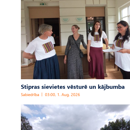
Stipras sievietes vēsturē un kājbumba
Sabiedrība
03:00, 1. Aug, 2026