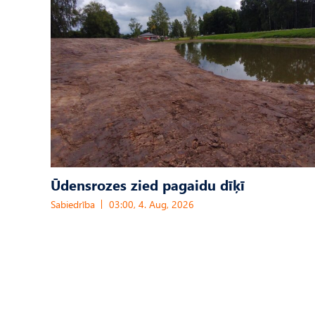
Ūdensrozes zied pagaidu dīķī
Sabiedrība
03:00, 4. Aug, 2026