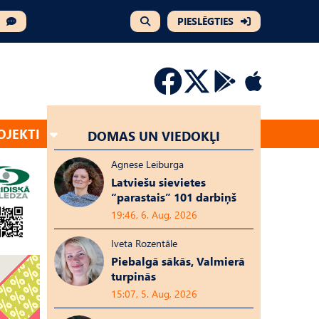
PIESLĒGTIES
OJEKTI
DOMAS UN VIEDOKĻI
Agnese Leiburga
Latviešu sievietes
“parastais” 101 darbiņš
19:46, 6. Aug, 2026
Iveta Rozentāle
Piebalgā sākās, Valmierā
turpinās
15:07, 5. Aug, 2026