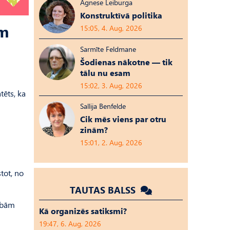
Agnese Leiburga
Konstruktīvā politika
ēm
15:05, 4. Aug, 2026
Sarmīte Feldmane
Šodienas nākotne — tik
tālu nu esam
15:02, 3. Aug, 2026
tēts, ka
Sallija Benfelde
Cik mēs viens par otru
zinām?
15:01, 2. Aug, 2026
tot, no
TAUTAS BALSS
sībām
Kā organizēs satiksmi?
19:47, 6. Aug, 2026