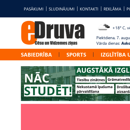
PASĀKUMI
SLUDINĀJUMI
KONTAKTI
REKLĀMA
P
+18° C, vē
Piektdiena, 7. augu
Vārda dienas:
Asko
SABIEDRĪBA
SPORTS
IZGLĪTĪBA 