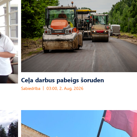
Ceļa darbus pabeigs šoruden
Sabiedrība
03:00, 2. Aug, 2026