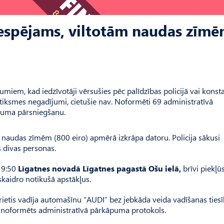
 iespējams, viltotām naudas zīm
miem, kad iedzīvotāji vērsušies pēc palīdzības policijā vai konsta
satiksmes negadījumi, cietušie nav. Noformēti 69 administratīvā
truma pārsniegšanu.
m naudas zīmēm (800 eiro) apmērā izkrāpa datoru. Policija sākusi
s divas personas.
19:50
Līgatnes novadā Līgatnes pagastā Ošu ielā,
brīvi piekļūs
 skaidro notikušā apstākļus.
rietis vadīja automašīnu “AUDI” bez jebkāda veida vadīšanas tie
noformēts administratīvā pārkāpuma protokols.