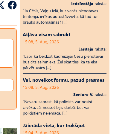
Iedzīvotāja
raksta:
“Ja Cēsīs, Vaļņu ielā, kur vecās pienotavas
teritorija, ierīkos autostāvvietu, kā tad tur
brauks automašīnas? […]
Atļāva visam sabrukt
15:08, 5. Aug, 2026
Lasītāja
raksta:
“Labi, ka beidzot kādreizējai Cēsu pienotavai
būs cits saimnieks. Žēl skatīties, kā tā ēka
pārvērtusies […]
Vai, novelkot formu, pazūd prasmes
15:08, 5. Aug, 2026
Seniore V.
raksta:
“Nevaru saprast, kā policists var nosist
cilvēku. Jā, neesot bijis darbā, bet vai
policistiem neiemāca, […]
Jāierāda vieta, kur trokšņot
15:04, 3. Aug, 2026