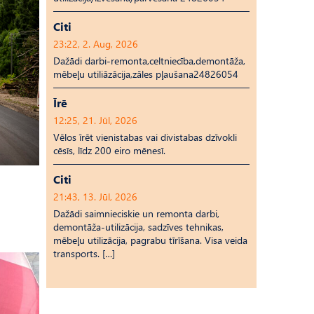
Citi
23:22, 2. Aug, 2026
Dažādi darbi-remonta,celtniecība,demontāža,
mēbeļu utiliāzācija,zāles pļaušana24826054
Īrē
12:25, 21. Jūl, 2026
Vēlos īrēt vienistabas vai divistabas dzīvokli
cēsīs, līdz 200 eiro mēnesī.
Citi
21:43, 13. Jūl, 2026
Dažādi saimnieciskie un remonta darbi,
demontāža-utilizācija, sadzīves tehnikas,
mēbeļu utilizācija, pagrabu tīrīšana. Visa veida
transports. […]