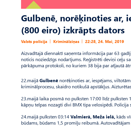
Gulbenē, norēķinoties ar,
(800 eiro) izkrāpts dators
Valsts policija
Kriminālziņas
22:28, 24. Mai, 2019
Aizvadītajā diennaktī saņemta informācija par 63 gadīju
noticis noziedzīgs nodarījums. Reģistrēti deviņi ceļu 
pārkāpuma protokoli, no kuriem 38 bija par atļautā ā
22.maijā
Gulbenē
norēķinoties ar, iespējams, viltotā
kriminālprocesu, skaidro notikušā apstākļus. Aizturēta
23.maijā laika posmā no pulksten 17:00 līdz pulksten 
kāpņu telpas nozagti divi BMX tipa velosipēdi. Policija
24.maijā pulksten 03:14
Valmierā, Meža ielā,
kāds vī
būdams, būdams 1,5 promiļu reibumā. Autovadītājam 