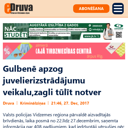
ABONĒŠANA
Gulbenē apzog
juvelierizstrādājumu
veikalu,zagli tūlīt notver
Druva
Kriminālziņas
21:46, 27. Dec, 2017
Valsts policijas Vidzemes reģiona pārvaldē aizvadītajās
brīvdienās, laika posmā no 22.līdz 27.decembrim, saņemta
informācija par 408 gadījumiem, kad iedzīvotāji vērsušies pēc