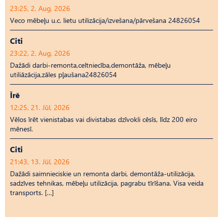
23:25, 2. Aug, 2026
Veco mēbeļu u.c. lietu utilizācija/izvešana/pārvešana 24826054
Citi
23:22, 2. Aug, 2026
Dažādi darbi-remonta,celtniecība,demontāža, mēbeļu
utiliāzācija,zāles pļaušana24826054
Īrē
12:25, 21. Jūl, 2026
Vēlos īrēt vienistabas vai divistabas dzīvokli cēsīs, līdz 200 eiro
mēnesī.
Citi
21:43, 13. Jūl, 2026
Dažādi saimnieciskie un remonta darbi, demontāža-utilizācija,
sadzīves tehnikas, mēbeļu utilizācija, pagrabu tīrīšana. Visa veida
transports. […]