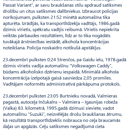
Passat Variant”, ar savu braukšanas stilu apdraud satiksmes
drošību un citus satiksmes dalībniekus. Izbraucot policijas
norīkojumam, pulksten 21:52 minētā automašīna tika
apturēta. Izrādījās, ka transportlīdzekļa vadītājs, 1986.gadā
dzimis vīrietis, spēkratu vadījis reibumā. Vīrietis nepiekrita
veiktās pārbaudes rezultātiem, līdz ar to tika nogādāts
tuvākajā ārstniecības iestādē, alkohola koncentrācijas
noteikšana. Policija noskaidro notikušā apstākļus.
23.decembrī pulksten 0:24 Strenčos, pa Gaidu ielu, 1978.gadā
dzimis vīrietis vadīja automašīnu “Volkswagen Caddy”,
būdams alkoholisko dzērienu iespaidā. Minimālā alkohola
koncentrācija izelpotajā gaisā sasniedza 2,05 promiles.
Vadītājam noformēts administratīvā pārkāpuma protokols.
23.decembrī pulksten 23:05 Burtnieku novadā, Valmieras
pagastā, autoceļa Inčukalns – Valmiera – Igaunijas robeža
(Valka) 83. kilometrā, 1995.gadā dzimusi sieviete, vadot
automašīnu “Suzuki”, neizvēlējās drošu braukšanas ātrumu,
kā rezultātā transportlīdzeklis nobrauca no ceļa braucamās
daļas un apgāzās. Ceļu satiksmes negadījumā cieta