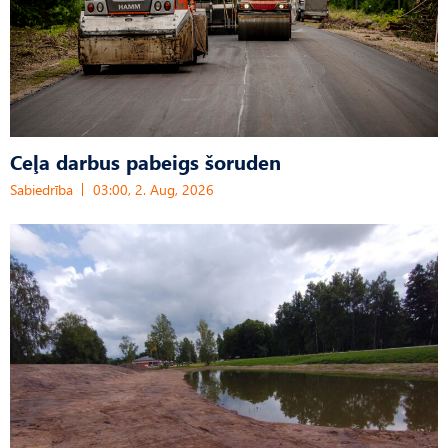
Ceļa darbus pabeigs šoruden
Sabiedrība
03:00, 2. Aug, 2026