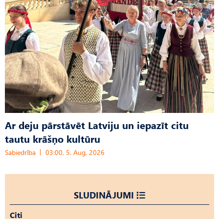
Ar deju pārstāvēt Latviju un iepazīt citu
tautu krāšņo kultūru
Sabiedrība
03:00, 5. Aug, 2026
SLUDINĀJUMI
Citi