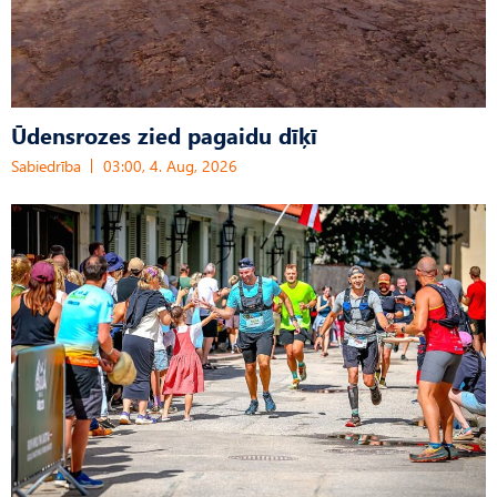
Ūdensrozes zied pagaidu dīķī
Sabiedrība
03:00, 4. Aug, 2026