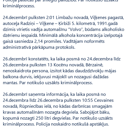
kriminālprocess.
24.decembrī pulksten 2:01 Limbažu novadā, Viļķenes pagastā,
autoceļa Radziņi – Viļķene – Ķirbiži 5. kilometrā, 1991.gadā
dzimis vīrietis vadīja automašīnu “Volvo”, būdams alkoholisko
dzērienu iespaidā. Minimālā alkohola koncentrācija izelpotajā
gaisā sasniedza 2,14 promiles. Vadītājam noformēts
administratīvā pārkāpuma protokols.
26.decembrī konstatēts, ka laika posmā no 24.decembra līdz
26.decembra pulksten 13 Kocēnu novadā, Bērzainē,
nenoskaidrota persona, izsitot kādas daudzdzīvokļu mājas
balkona durvis, iekļuvusi mājoklī un nozagusi dažādas
mantas. Par notikušo uzsākts kriminālprocess.
26.decembrī saņemta informācija, ka laika posmā no
24.decembra līdz 26.decembra pulksten 10:55 Cesvaines
novadā, Rūpniecības ielā, no kādas darbnīcas smagajām
kravas automašīnām nozagta degviela. Sabojājot bāku,
kopumā nozagti 250 litri degvielas. Par notikušo uzsākts
kriminālprocess. Policija noskaidro notikušā apstākļus.