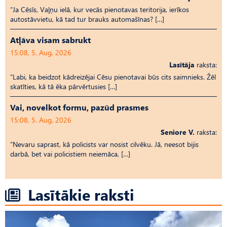
“Ja Cēsīs, Vaļņu ielā, kur vecās pienotavas teritorija, ierīkos
autostāvvietu, kā tad tur brauks automašīnas? […]
Atļāva visam sabrukt
15:08, 5. Aug, 2026
Lasītāja
raksta:
“Labi, ka beidzot kādreizējai Cēsu pienotavai būs cits saimnieks. Žēl
skatīties, kā tā ēka pārvērtusies […]
Vai, novelkot formu, pazūd prasmes
15:08, 5. Aug, 2026
Seniore V.
raksta:
“Nevaru saprast, kā policists var nosist cilvēku. Jā, neesot bijis
darbā, bet vai policistiem neiemāca, […]
Lasītākie raksti