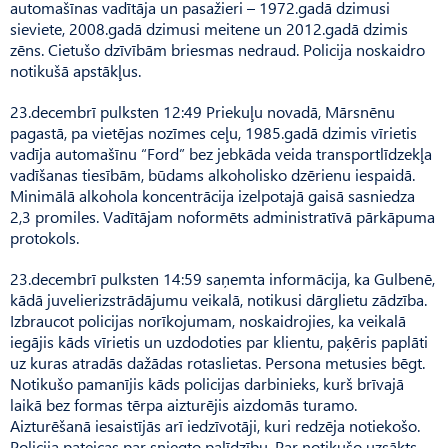
automašīnas vadītāja un pasažieri – 1972.gadā dzimusi
sieviete, 2008.gadā dzimusi meitene un 2012.gadā dzimis
zēns. Cietušo dzīvībām briesmas nedraud. Policija noskaidro
notikušā apstākļus.
23.decembrī pulksten 12:49 Priekuļu novadā, Mārsnēnu
pagastā, pa vietējas nozīmes ceļu, 1985.gadā dzimis vīrietis
vadīja automašīnu “Ford” bez jebkāda veida transportlīdzekļa
vadīšanas tiesībām, būdams alkoholisko dzērienu iespaidā.
Minimālā alkohola koncentrācija izelpotajā gaisā sasniedza
2,3 promiles. Vadītājam noformēts administratīvā pārkāpuma
protokols.
23.decembrī pulksten 14:59 saņemta informācija, ka Gulbenē,
kādā juvelierizstrādājumu veikalā, notikusi dārglietu zādzība.
Izbraucot policijas norīkojumam, noskaidrojies, ka veikalā
iegājis kāds vīrietis un uzdodoties par klientu, paķēris paplāti
uz kuras atradās dažādas rotaslietas. Persona metusies bēgt.
Notikušo pamanījis kāds policijas darbinieks, kurš brīvajā
laikā bez formas tērpa aizturējis aizdomās turamo.
Aizturēšanā iesaistījās arī iedzīvotāji, kuri redzēja notiekošo.
Policija pateicas par sniegto palīdzību. Par notikušo uzsākts