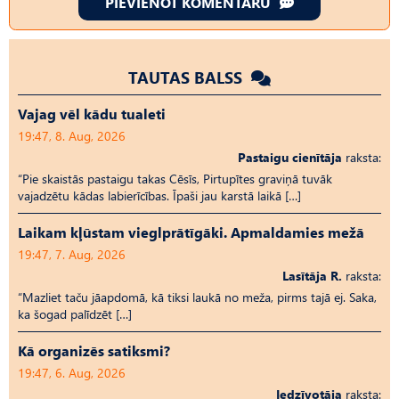
PIEVIENOT KOMENTĀRU
TAUTAS BALSS
Vajag vēl kādu tualeti
19:47, 8. Aug, 2026
Pastaigu cienītāja
raksta:
“Pie skaistās pastaigu takas Cēsīs, Pirtupītes graviņā tuvāk
vajadzētu kādas labierīcības. Īpaši jau karstā laikā […]
Laikam kļūstam vieglprātīgāki. Apmaldamies mežā
19:47, 7. Aug, 2026
Lasītāja R.
raksta:
“Mazliet taču jāapdomā, kā tiksi laukā no meža, pirms tajā ej. Saka,
ka šogad palīdzēt […]
Kā organizēs satiksmi?
19:47, 6. Aug, 2026
Iedzīvotāja
raksta: