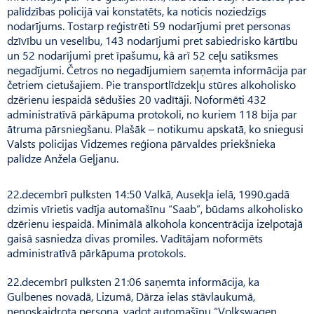
palīdzības policijā vai konstatēts, ka noticis noziedzīgs
nodarījums. Tostarp reģistrēti 59 nodarījumi pret personas
dzīvību un veselību, 143 nodarījumi pret sabiedrisko kārtību
un 52 nodarījumi pret īpašumu, kā arī 52 ceļu satiksmes
negadījumi. Četros no negadījumiem saņemta informācija par
četriem cietušajiem. Pie transportlīdzekļu stūres alkoholisko
dzērienu iespaidā sēdušies 20 vadītāji. Noformēti 432
administratīvā pārkāpuma protokoli, no kuriem 118 bija par
ātruma pārsniegšanu. Plašāk – notikumu apskatā, ko sniegusi
Valsts policijas Vidzemes reģiona pārvaldes priekšnieka
palīdze Anžela Geļjanu.
22.decembrī pulksten 14:50 Valkā, Ausekļa ielā, 1990.gadā
dzimis vīrietis vadīja automašīnu “Saab”, būdams alkoholisko
dzērienu iespaidā. Minimālā alkohola koncentrācija izelpotajā
gaisā sasniedza divas promiles. Vadītājam noformēts
administratīvā pārkāpuma protokols.
22.decembrī pulksten 21:06 saņemta informācija, ka
Gulbenes novadā, Lizumā, Dārza ielas stāvlaukumā,
nenoskaidrota persona, vadot automašīnu “Volkswagen