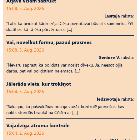
Atļāva visam sabrukt
15:08, 5. Aug, 2026
Lasītāja
raksta:
“Labi, ka beidzot kādreizējai Cēsu pienotavai būs cits saimnieks. Žēl
skatīties, kā tā ēka pārvērtusies […]
Vai, novelkot formu, pazūd prasmes
15:08, 5. Aug, 2026
Seniore V.
raksta:
“Nevaru saprast, kā policists var nosist cilvēku. Jā, neesot bijis
darbā, bet vai policistiem neiemāca, […]
Jāierāda vieta, kur trokšņot
15:04, 3. Aug, 2026
Iedzīvotāja
raksta:
“Saka jau, ka pašvaldības policija vairāk kontrolē jauniešus, kas
nakts stundās braukā pa Cēsīm ar […]
Vajadzīga ātruma kontrole
15:04, 2. Aug, 2026