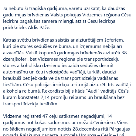
Ja nebūtu šī traģiskā gadījuma, varētu uzskatīt, ka daudzās
gadu mijas brīvdienas Valsts policijas Vidzemes reģiona Cēsu
iecirknī pagājušas samērā mierīgi, atzīst Cēsu iecirkņa
priekšnieks Aldis Pāže.
Katras svētku brīvdienas saistās ar aizturētājiem šoferiem,
kuri pie stūres sēdušies reibumā, un izņēmums nebija arī
aizvadītās. Valstī kopumā gadumijas brīvdienās aizturēti 38
dzērājšoferi, bet Vidzemes reģionā pie transportlīdzekļu
stūres alkoholisko dzērienu iespaidā sēdušies desmit
automašīnu un četri velosipēda vadītāji, turklāt daudzi
braukuši bez jebkāda veida transport­līdzekļa vadīšanas
tiesībām. Cēsu policijas iecirkņa teritorijā aizturēti trīs vadītāji
alkohola reibumā. Rekordists bijis kāds “Audi” vadītājs Cēsīs,
kuram konstatēts 2,14 promiļu reibums un braukšana bez
transportlīdzekļa tiesībām.
Vidzemē reģistrēti 47 ceļu satiksmes negadījumi, 14
gadījumos notikušas sadursmes ar meža dzīvniekiem. Viens
no šādiem negadījumiem noticis 28.decembra rītā Pārgaujas
novada Raiskuma pagastā, autoceļa Umurga – Cēsis – Līvi