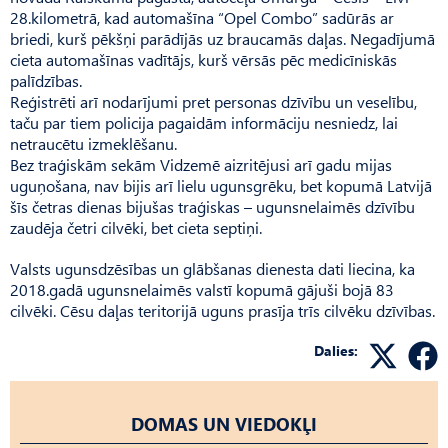
28.kilometrā, kad automašīna “Opel Combo” sadūrās ar
briedi, kurš pēkšņi parādījās uz braucamās daļas. Negadījumā
cieta automašīnas vadītājs, kurš vērsās pēc medicīniskās
palīdzības.
Reģistrēti arī nodarījumi pret personas dzīvību un veselību,
taču par tiem policija pagaidām informāciju nesniedz, lai
netraucētu izmeklēšanu.
Bez traģiskām sekām Vidzemē aizritējusi arī gadu mijas
uguņošana, nav bijis arī lielu ugunsgrēku, bet kopumā Latvijā
šīs četras dienas bijušas traģiskas – ugunsnelaimēs dzīvību
zaudēja četri cilvēki, bet cieta septiņi.
Valsts ugunsdzēsības un glābšanas dienesta dati liecina, ka
2018.gadā ugunsnelaimēs valstī kopumā gājuši bojā 83
cilvēki. Cēsu daļas teritorijā uguns prasīja trīs cilvēku dzīvības.
Dalies:
DOMAS UN VIEDOKĻI