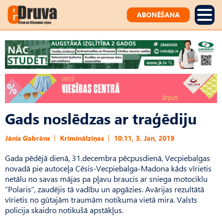
ABONĒŠANA
Gads noslēdzas ar traģēdiju
Jānis Gabrāns
Kriminālziņas
10:11, 3. Jan, 2019
Gada pēdējā dienā, 31.decembra pēcpusdienā, Vecpiebalgas
novadā pie autoceļa Cēsis-Vecpiebalga-Madona kāds vīrietis
netālu no savas mājas pa pļavu braucis ar sniega motociklu
“Polaris”, zaudējis tā vadību un apgāzies. Avārijas rezultātā
vīrietis no gūtajām traumām notikuma vietā mira. Valsts
policija skaidro notikušā apstākļus.