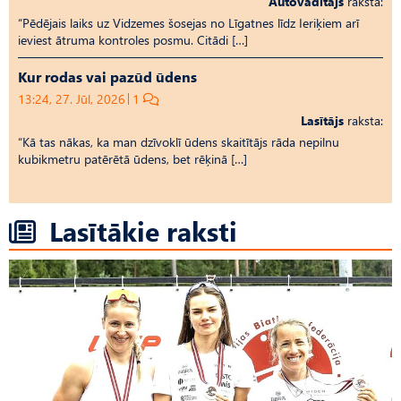
Autovadītājs
raksta:
“Pēdējais laiks uz Vid­ze­mes šosejas no Līgatnes līdz Ieriķiem arī
ieviest ātruma kontroles posmu. Citādi […]
Kur rodas vai pazūd ūdens
13:24, 27. Jūl, 2026
1
Lasītājs
raksta:
“Kā tas nākas, ka man dzīvoklī ūdens skaitītājs rāda nepilnu
kubikmetru patērētā ūdens, bet rēķinā […]
Lasītākie raksti