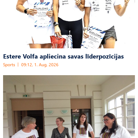
Estere Volfa apliecina savas līderpozīcijas
Sports
09:12, 1. Aug, 2026