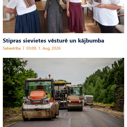
Stipras sievietes vēsturē un kājbumba
Sabiedrība
03:00, 1. Aug, 2026