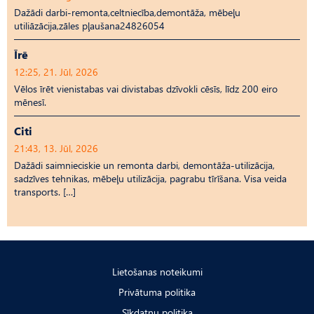
Dažādi darbi-remonta,celtniecība,demontāža, mēbeļu
utiliāzācija,zāles pļaušana24826054
Īrē
12:25, 21. Jūl, 2026
Vēlos īrēt vienistabas vai divistabas dzīvokli cēsīs, līdz 200 eiro
mēnesī.
Citi
21:43, 13. Jūl, 2026
Dažādi saimnieciskie un remonta darbi, demontāža-utilizācija,
sadzīves tehnikas, mēbeļu utilizācija, pagrabu tīrīšana. Visa veida
transports. […]
Lietošanas noteikumi
Privātuma politika
Sīkdatņu politika