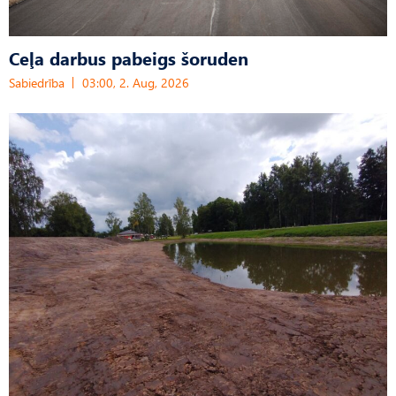
Ceļa darbus pabeigs šoruden
Sabiedrība
03:00, 2. Aug, 2026