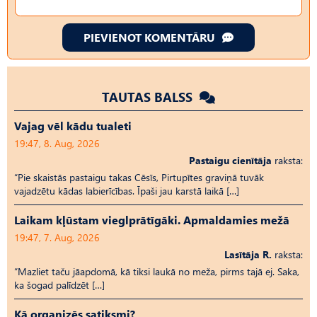
PIEVIENOT KOMENTĀRU
TAUTAS BALSS
Vajag vēl kādu tualeti
19:47, 8. Aug, 2026
Pastaigu cienītāja
raksta:
“Pie skaistās pastaigu takas Cēsīs, Pirtupītes graviņā tuvāk
vajadzētu kādas labierīcības. Īpaši jau karstā laikā […]
Laikam kļūstam vieglprātīgāki. Apmaldamies mežā
19:47, 7. Aug, 2026
Lasītāja R.
raksta:
“Mazliet taču jāapdomā, kā tiksi laukā no meža, pirms tajā ej. Saka,
ka šogad palīdzēt […]
Kā organizēs satiksmi?