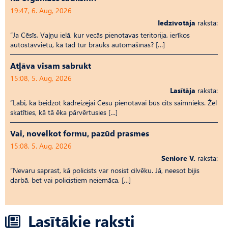
19:47, 6. Aug, 2026
Iedzīvotāja
raksta:
“Ja Cēsīs, Vaļņu ielā, kur vecās pienotavas teritorija, ierīkos
autostāvvietu, kā tad tur brauks automašīnas? […]
Atļāva visam sabrukt
15:08, 5. Aug, 2026
Lasītāja
raksta:
“Labi, ka beidzot kādreizējai Cēsu pienotavai būs cits saimnieks. Žēl
skatīties, kā tā ēka pārvērtusies […]
Vai, novelkot formu, pazūd prasmes
15:08, 5. Aug, 2026
Seniore V.
raksta:
“Nevaru saprast, kā policists var nosist cilvēku. Jā, neesot bijis
darbā, bet vai policistiem neiemāca, […]
Lasītākie raksti