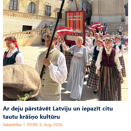
Ar deju pārstāvēt Latviju un iepazīt citu
tautu krāšņo kultūru
Sabiedrība
03:00, 5. Aug, 2026