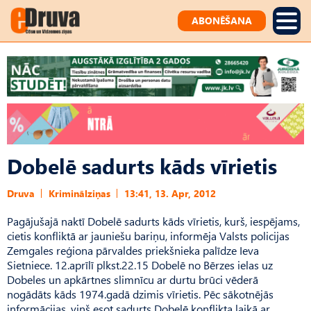
ABONĒŠANA
Dobelē sadurts kāds vīrietis
Druva
Kriminālziņas
13:41, 13. Apr, 2012
Pagājušajā naktī Dobelē sadurts kāds vīrietis, kurš, iespējams,
cietis konfliktā ar jauniešu bariņu, informēja Valsts policijas
Zemgales reģiona pārvaldes priekšnieka palīdze Ieva
Sietniece. 12.aprīlī plkst.22.15 Dobelē no Bērzes ielas uz
Dobeles un apkārtnes slimnīcu ar durtu brūci vēderā
nogādāts kāds 1974.gadā dzimis vīrietis. Pēc sākotnējās
informācijas, viņš esot sadurts Dobelē konflikta laikā ar