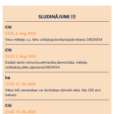
SLUDINĀJUMI
Citi
23:25, 2. Aug, 2026
Veco mēbeļu u.c. lietu utilizācija/izvešana/pārvešana 24826054
Citi
23:22, 2. Aug, 2026
Dažādi darbi-remonta,celtniecība,demontāža, mēbeļu
utiliāzācija,zāles pļaušana24826054
Īrē
12:25, 21. Jūl, 2026
Vēlos īrēt vienistabas vai divistabas dzīvokli cēsīs, līdz 200 eiro
mēnesī.
Citi
21:43, 13. Jūl, 2026