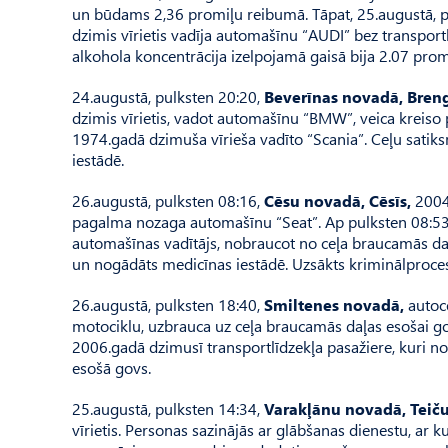
un būdams 2,36 promiļu reibumā. Tāpat, 25.augustā, 
dzimis vīrietis vadīja automašīnu “AUDI” bez transport
alkohola koncentrācija izelpojamā gaisā bija 2.07 pro
24.augustā, pulksten 20:20,
Beverīnas novadā, Bren
dzimis vīrietis, vadot automašīnu “BMW”, veica kreiso p
1974.gadā dzimuša vīrieša vadīto “Scania”. Ceļu satik
iestādē.
26.augustā, pulksten 08:16,
Cēsu novadā, Cēsīs,
2004.
pagalma nozaga automašīnu “Seat”. Ap pulksten 08:53
automašīnas vadītājs, nobraucot no ceļa braucamās daļa
un nogādāts medicīnas iestādē. Uzsākts kriminālproces
26.augustā, pulksten 18:40,
Smiltenes novadā,
autoce
motociklu, uzbrauca uz ceļa braucamās daļas esošai go
2006.gadā dzimusī transportlīdzekļa pasažiere, kuri n
esošā govs.
25.augustā, pulksten 14:34,
Varakļānu novadā, Teič
vīrietis. Personas sazinājās ar glābšanas dienestu, ar k