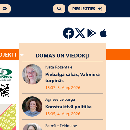
PIESLĒGTIES
OJEKTI
DOMAS UN VIEDOKĻI
Iveta Rozentāle
Piebalgā sākās, Valmierā
turpinās
15:07, 5. Aug, 2026
Agnese Leiburga
Konstruktīvā politika
15:05, 4. Aug, 2026
Sarmīte Feldmane