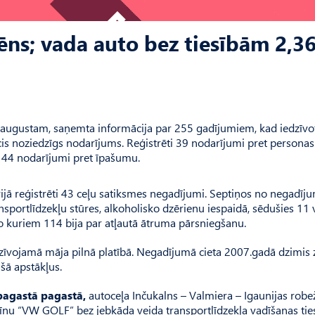
ēns; vada auto bez tiesībām 2,3
7.augustam, saņemta informācija par 255 gadījumiem, kad iedzīvot
ticis noziedzīgs nodarījums. Reģistrēti 39 nodarījumi pret personas
n 44 nodarījumi pret īpašumu.
rijā reģistrēti 43 ceļu satiksmes negadījumi. Septiņos no negadī
sportlīdzekļu stūres, alkoholisko dzērienu iespaidā, sēdušies 11 v
 kuriem 114 bija par atļautā ātruma pārsniegšanu.
īvojamā māja pilnā platībā. Negadījumā cieta 2007.gadā dzimis 
šā apstākļus.
agastā pagastā,
autoceļa Inčukalns – Valmiera – Igaunijas robe
šīnu “VW GOLF” bez jebkāda veida transportlīdzekļa vadīšanas ti