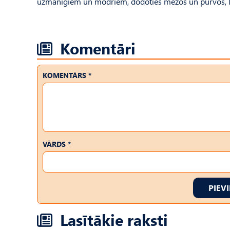
uzmanīgiem un modriem, dodoties mežos un purvos, līd
Komentāri
KOMENTĀRS *
VĀRDS *
PIEV
Lasītākie raksti