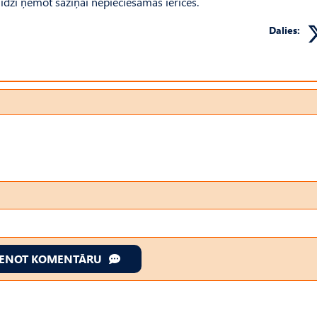
zi ņemot saziņai nepieciešamās ierīces.
Dalies:
IENOT KOMENTĀRU