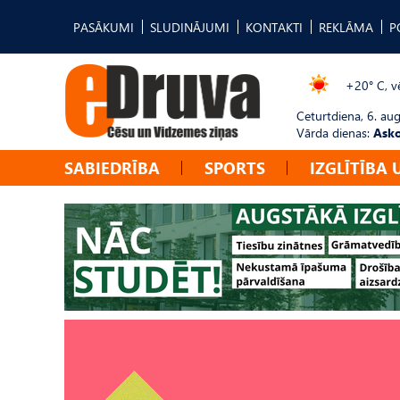
PASĀKUMI
SLUDINĀJUMI
KONTAKTI
REKLĀMA
P
+20° C, vē
Ceturtdiena, 6. au
Vārda dienas:
Asko
SABIEDRĪBA
SPORTS
IZGLĪTĪBA 