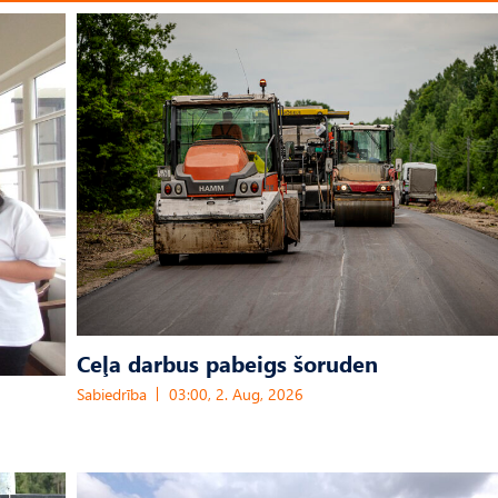
Ceļa darbus pabeigs šoruden
Sabiedrība
03:00, 2. Aug, 2026