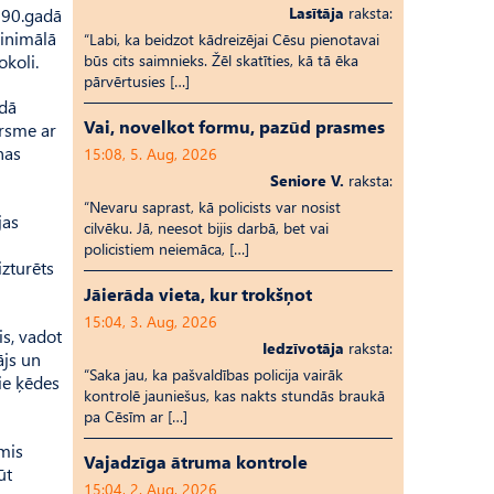
Lasītāja
raksta:
990.gadā
Minimālā
“Labi, ka beidzot kādreizējai Cēsu pienotavai
koli.
būs cits saimnieks. Žēl skatīties, kā tā ēka
pārvērtusies […]
adā
Vai, novelkot formu, pazūd prasmes
ursme ar
nas
15:08, 5. Aug, 2026
Seniore V.
raksta:
“Nevaru saprast, kā policists var nosist
jas
cilvēku. Jā, neesot bijis darbā, bet vai
policistiem neiemāca, […]
izturēts
Jāierāda vieta, kur trokšņot
15:04, 3. Aug, 2026
s, vadot
Iedzīvotāja
raksta:
ājs un
“Saka jau, ka pašvaldības policija vairāk
ie ķēdes
kontrolē jauniešus, kas nakts stundās braukā
pa Cēsīm ar […]
mis
Vajadzīga ātruma kontrole
ūt
15:04, 2. Aug, 2026