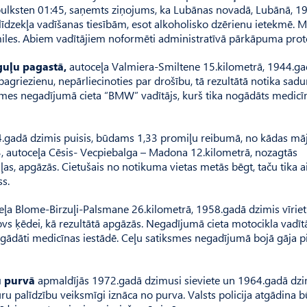
pulksten 01:45, saņemts ziņojums, ka Lubānas novadā, Lubānā, 1
līdzekļa vadīšanas tiesībām, esot alkoholisko dzērienu ietekmē. 
miles. Abiem vadītājiem noformēti administratīvā pārkāpuma proto
guļu pagastā,
autoceļa Valmiera-Smiltene 15.kilometrā, 1944.g
agriezienu, nepārliecinoties par drošību, tā rezultātā notika sad
smes negadījumā cieta “BMW” vadītājs, kurš tika nogādāts medicī
gadā dzimis puisis, būdams 1,33 promiļu reibumā, no kādas mā
, autoceļa Cēsis- Vecpiebalga – Madona 12.kilometrā, nozagtās
s, apgāzās. Cietušais no notikuma vietas metās bēgt, taču tika a
s.
ļa Blome-Birzuļi-Palsmane 26.kilometrā, 1958.gadā dzimis vīrieti
vs ķēdei, kā rezultātā apgāzās. Negadījumā cieta motocikla vadīt
ogādāti medicīnas iestādē. Ceļu satiksmes negadījumā bojā gāja p
u purvā
apmaldījās 1972.gadā dzimusi sieviete un 1964.gadā dzi
uru palīdzību veiksmīgi iznāca no purva. Valsts policija atgādina b