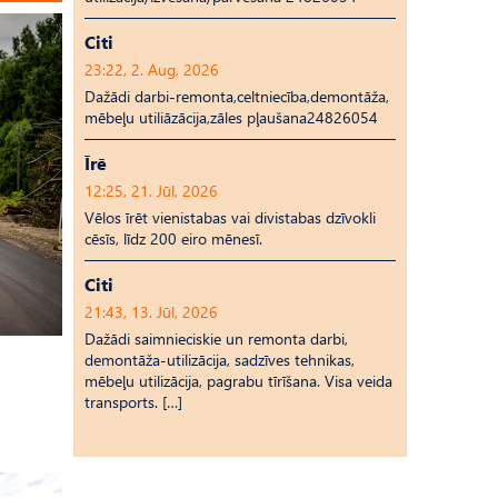
Citi
23:22, 2. Aug, 2026
Dažādi darbi-remonta,celtniecība,demontāža,
mēbeļu utiliāzācija,zāles pļaušana24826054
Īrē
12:25, 21. Jūl, 2026
Vēlos īrēt vienistabas vai divistabas dzīvokli
cēsīs, līdz 200 eiro mēnesī.
Citi
21:43, 13. Jūl, 2026
Dažādi saimnieciskie un remonta darbi,
demontāža-utilizācija, sadzīves tehnikas,
mēbeļu utilizācija, pagrabu tīrīšana. Visa veida
transports. […]