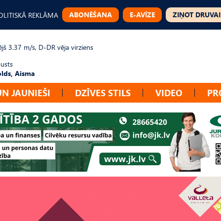
ABONĒŠANA
E-AVĪZE
ZIŅOT DRUVAI
OLITISKĀ REKLĀMA
jš 3.37 m/s, D-DR vēja virziens
gusts
lds, Aisma
UN JAUNIEŠI
DZĪVES STILS
VIDEO
PR