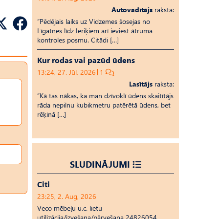
Autovadītājs
raksta:
“Pēdējais laiks uz Vid­ze­mes šosejas no
Līgatnes līdz Ieriķiem arī ieviest ātruma
kontroles posmu. Citādi […]
Kur rodas vai pazūd ūdens
13:24, 27. Jūl, 2026
1
Lasītājs
raksta:
“Kā tas nākas, ka man dzīvoklī ūdens skaitītājs
rāda nepilnu kubikmetru patērētā ūdens, bet
rēķinā […]
SLUDINĀJUMI
Citi
23:25, 2. Aug, 2026
Veco mēbeļu u.c. lietu
utilizācija/izvešana/pārvešana 24826054