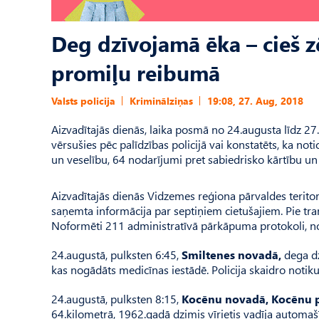
Deg dzīvojamā ēka – cieš z
promiļu reibumā
Valsts policija
Kriminālziņas
19:08, 27. Aug, 2018
Aizvadītajās dienās, laika posmā no 24.augusta līdz 2
vērsušies pēc palīdzības policijā vai konstatēts, ka no
un veselību, 64 nodarījumi pret sabiedrisko kārtību u
Aizvadītajās dienās Vidzemes reģiona pārvaldes terito
saņemta informācija par septiņiem cietušajiem. Pie tran
Noformēti 211 administratīvā pārkāpuma protokoli, no
24.augustā, pulksten 6:45,
Smiltenes novadā,
dega dz
kas nogādāts medicīnas iestādē. Policija skaidro notiku
24.augustā, pulksten 8:15,
Kocēnu novadā, Kocēnu p
64.kilometrā, 1962.gadā dzimis vīrietis vadīja automa