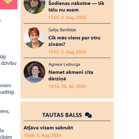
Šodienas nākotne — tik
tālu nu esam
6
15:02, 3. Aug, 2026
Sallija Benfelde
Cik mēs viens par otru
zinām?
15:01, 2. Aug, 2026
āji
 dzīvību
Agnese Leiburga
Nemet akmeni cita
dārziņā
jumiem
14:16, 30. Jūl, 2026
adītāji.
zēns,
TAUTAS BALSS
Atļāva visam sabrukt
ža
15:08, 5. Aug, 2026
esībām