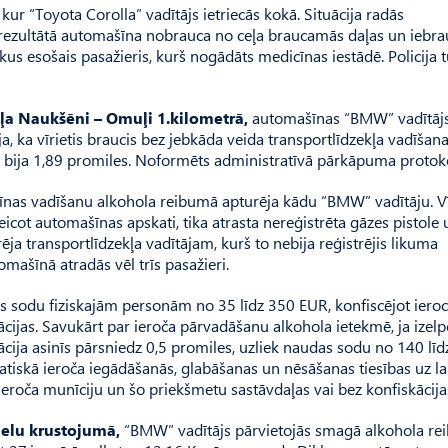
ur “Toyota Corolla” vadītājs ietriecās kokā. Situācija radās
ā rezultātā automašīna nobrauca no ceļa braucamās daļas un iebra
s esošais pasažieris, kurš nogādāts medicīnas iestādē. Policija 
a Naukšēni – Omuļi 1.kilometrā,
automašīnas “BMW” vadītājs
a, ka vīrietis braucis bez jebkāda veida transportlīdzekļa vadīšan
pā bija 1,89 promiles. Noformēts administratīvā pārkāpuma protok
nas vadīšanu alkohola reibumā apturēja kādu “BMW” vadītāju. V
eicot automašīnas apskati, tika atrasta nereģistrēta gāzes pistole 
rēja transportlīdzekļa vadītājam, kurš to nebija reģistrējis likuma
tomašīnā atradās vēl trīs pasažieri.
 sodu fiziskajām personām no 35 līdz 350 EUR, konfiscējot ieroci
cijas. Savukārt par ieroča pārvadāšanu alkohola ietekmē, ja izelp
cija asinīs pārsniedz 0,5 promiles, uzliek naudas sodu no 140 lī
atiskā ieroča iegādāšanās, glabāšanas un nēsāšanas tiesības uz l
ieroča munīciju un šo priekšmetu sastāvdaļas vai bez konfiskācija
ielu krustojumā,
“BMW” vadītājs pārvietojās smagā alkohola re