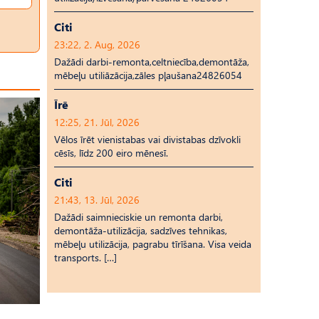
Citi
23:22, 2. Aug, 2026
Dažādi darbi-remonta,celtniecība,demontāža,
mēbeļu utiliāzācija,zāles pļaušana24826054
Īrē
12:25, 21. Jūl, 2026
Vēlos īrēt vienistabas vai divistabas dzīvokli
cēsīs, līdz 200 eiro mēnesī.
Citi
21:43, 13. Jūl, 2026
Dažādi saimnieciskie un remonta darbi,
demontāža-utilizācija, sadzīves tehnikas,
mēbeļu utilizācija, pagrabu tīrīšana. Visa veida
transports. […]