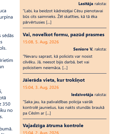
Lasītāja
raksta:
uca
“Labi, ka beidzot kādreizējai Cēsu pienotavai
turpina
būs cits saimnieks. Žēl skatīties, kā tā ēka
pārvērtusies […]
Vai, novelkot formu, pazūd prasmes
 sēdās
as
15:08, 5. Aug, 2026
ols.
Seniore V.
raksta:
“Nevaru saprast, kā policists var nosist
īrietim
cilvēku. Jā, neesot bijis darbā, bet vai
un
policistiem neiemāca, […]
Jāierāda vieta, kur trokšņot
15:04, 3. Aug, 2026
,
Iedzīvotāja
raksta:
otā
“Saka jau, ka pašvaldības policija vairāk
dz 350
kontrolē jauniešus, kas nakts stundās braukā
aiku no
pa Cēsīm ar […]
s.
Vajadzīga ātruma kontrole
ibumā.
15:04, 2. Aug, 2026