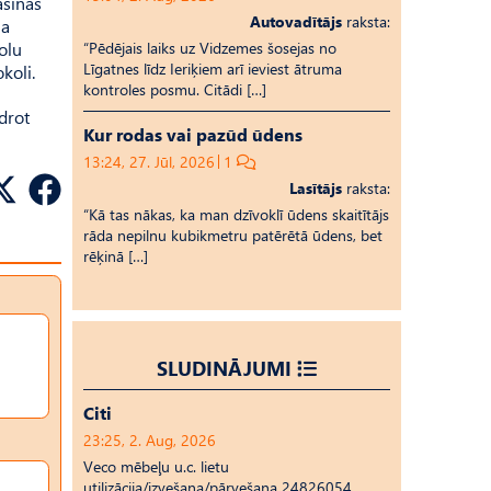
ašīnas
Autovadītājs
raksta:
ma
olu
“Pēdējais laiks uz Vid­ze­mes šosejas no
Līgatnes līdz Ieriķiem arī ieviest ātruma
koli.
kontroles posmu. Citādi […]
idrot
Kur rodas vai pazūd ūdens
13:24, 27. Jūl, 2026
1
Lasītājs
raksta:
“Kā tas nākas, ka man dzīvoklī ūdens skaitītājs
rāda nepilnu kubikmetru patērētā ūdens, bet
rēķinā […]
SLUDINĀJUMI
Citi
23:25, 2. Aug, 2026
Veco mēbeļu u.c. lietu
utilizācija/izvešana/pārvešana 24826054