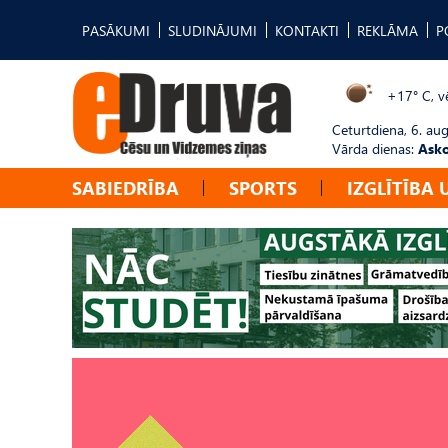
PASĀKUMI
SLUDINĀJUMI
KONTAKTI
REKLĀMA
P
+17° C, vē
Ceturtdiena, 6. au
Vārda dienas:
Asko
SABIEDRĪBA
SPORTS
IZGLĪTĪBA 