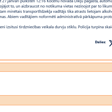
rt 27.janvārī pulksten 12:16 Kocēnu novada Dikļu pagastā, autom
ojājot to, un aizbraucot no notikuma vietas neziņojot par to liku
am minētais transportlīdzekļa vadītājs tika atrasts lietojam alkoh
anas. Abiem vadītājiem noformēti administratīvā pārkāpuma proto
 izsitusi tirdzniecības veikala durvju stiklu. Policija turpina ska
Dalies: