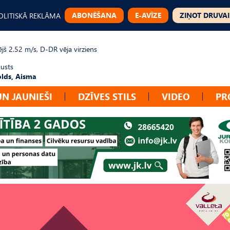
ABONĒŠANA
E-AVĪZE
ZIŅOT DRUVAI
OLITISKĀ REKLĀMA
jš 2.52 m/s, D-DR vēja virziens
gusts
lds, Aisma
UN JAUNIEŠI
DZĪVES STILS
VIDEO
PR