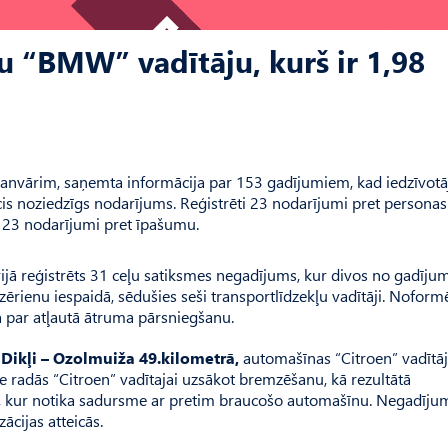
u “BMW” vadītāju, kurš ir 1,98
.janvārim, saņemta informācija par 153 gadījumiem, kad iedzīvotā
ticis noziedzīgs nodarījums. Reģistrēti 23 nodarījumi pret personas
n 23 nodarījumi pret īpašumu.
ijā reģistrēts 31 ceļu satiksmes negadījums, kur divos no gadīju
 dzērienu iespaidā, sēdušies seši transportlīdzekļu vadītāji. Noform
 par atļautā ātruma pārsniegšanu.
 Dikļi – Ozolmuiža 49.kilometrā,
automašīnas “Citroen” vadītā
radās “Citroen” vadītajai uzsākot bremzēšanu, kā rezultātā
slā, kur notika sadursme ar pretim braucošo automašīnu. Negadīju
ācijas atteicās.