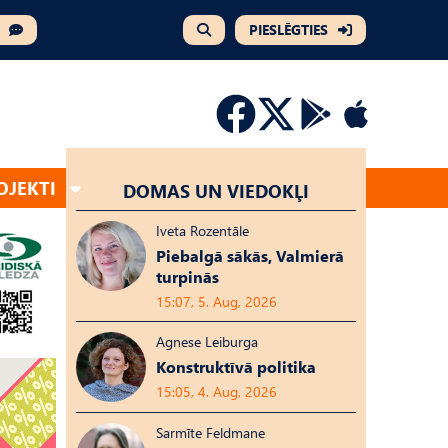
PIESLĒGTIES
OJEKTI
DOMAS UN VIEDOKĻI
Iveta Rozentāle
Piebalgā sākās, Valmierā
turpinās
15:07, 5. Aug, 2026
Agnese Leiburga
Konstruktīvā politika
15:05, 4. Aug, 2026
Sarmīte Feldmane