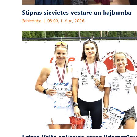
Stipras sievietes vēsturē un kājbumba
Sabiedrība
03:00, 1. Aug, 2026
Estere Volfa apliecina savas līderpozīcij