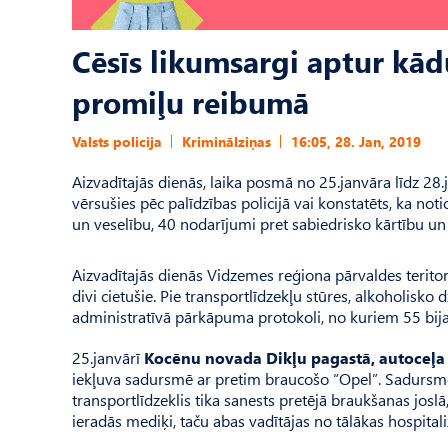
Cēsīs likumsargi aptur kād
promiļu reibumā
Valsts policija
Kriminālziņas
16:05, 28. Jan, 2019
Aizvadītajās dienās, laika posmā no 25.janvāra līdz 28
vērsušies pēc palīdzības policijā vai konstatēts, ka no
un veselību, 40 nodarījumi pret sabiedrisko kārtību u
Aizvadītajās dienās Vidzemes reģiona pārvaldes teritor
divi cietušie. Pie transportlīdzekļu stūres, alkoholisko
administratīvā pārkāpuma protokoli, no kuriem 55 bija
25.janvārī
Kocēnu novada
Dikļu pagastā, autoceļa
iekļuva sadursmē ar pretim braucošo “Opel”. Sadursme 
transportlīdzeklis tika sanests pretējā braukšanas jo
ieradās mediķi, taču abas vadītājas no tālākas hospitaliz