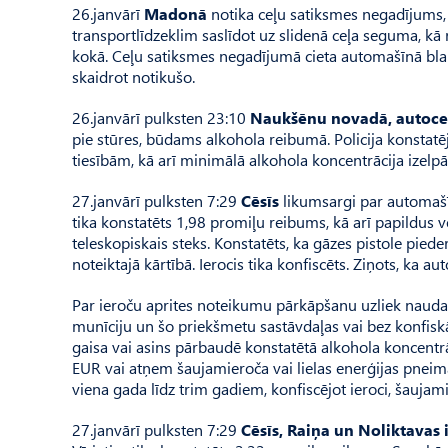
26.janvārī
Madonā
notika ceļu satiksmes negadījums, k
transportlīdzeklim saslīdot uz slidenā ceļa seguma, k
kokā. Ceļu satiksmes negadījumā cieta automašīnā blaku
skaidrot notikušo.
26.janvārī pulksten 23:10
Naukšēnu novadā, autoceļ
pie stūres, būdams alkohola reibumā. Policija konstatēj
tiesībām, kā arī minimālā alkohola koncentrācija izel
27.janvārī pulksten 7:29
Cēsīs
likumsargi par automašī
tika konstatēts 1,98 promiļu reibums, kā arī papildus v
teleskopiskais steks. Konstatēts, ka gāzes pistole piede
noteiktajā kārtībā. Ierocis tika konfiscēts. Ziņots, ka au
Par ieroču aprites noteikumu pārkāpšanu uzliek naudas
munīciju un šo priekšmetu sastāvdaļas vai bez konfiskā
gaisa vai asins pārbaudē konstatētā alkohola koncentrā
EUR vai atņem šaujamieroča vai lielas enerģijas pneim
viena gada līdz trim gadiem, konfiscējot ieroci, šaujam
27.janvārī pulksten 7:29
Cēsīs, Raiņa un Noliktavas 