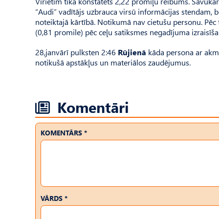
Vīrietim tika konstatēts 2,22 promiļu reibums. Savukā
“Audi” vadītājs uzbrauca virsū informācijas stendam, b
noteiktajā kārtībā. Notikumā nav cietušu personu. Pēc t
(0,81 promile) pēc ceļu satiksmes negadījuma izraisīš
28,janvārī pulksten 2:46
Rūjienā
kāda persona ar akmeni
notikušā apstākļus un materiālos zaudējumus.
Komentāri
KOMENTĀRS *
VĀRDS *