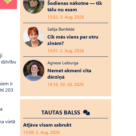
Šodienas nākotne — tik
tālu nu esam
15:02, 3. Aug, 2026
Sallija Benfelde
Cik mēs viens par otru
zinām?
15:01, 2. Aug, 2026
ji
 dzīvību
Agnese Leiburga
Nemet akmeni cita
dārziņā
miem ir
14:16, 30. Jūl, 2026
ēti 203
ja
TAUTAS BALSS
ma vietā
Atļāva visam sabrukt
15:08, 5. Aug, 2026