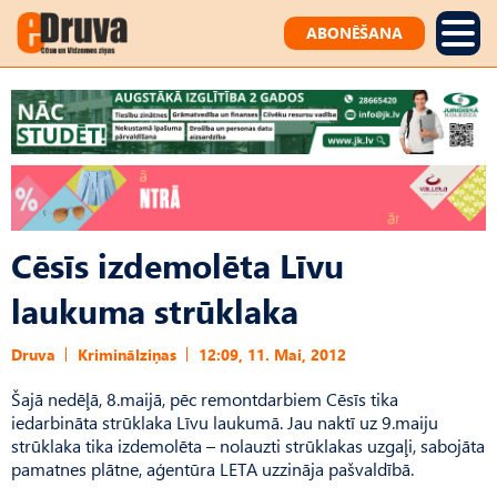
ABONĒŠANA
Cēsīs izdemolēta Līvu
laukuma strūklaka
Druva
Kriminālziņas
12:09, 11. Mai, 2012
Šajā nedēļā, 8.maijā, pēc remontdarbiem Cēsīs tika
iedarbināta strūklaka Līvu laukumā. Jau naktī uz 9.maiju
strūklaka tika izdemolēta – nolauzti strūklakas uzgaļi, sabojāta
pamatnes plātne, aģentūra LETA uzzināja pašvaldībā.