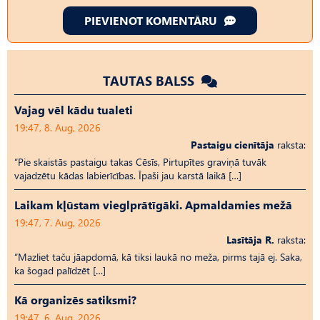
PIEVIENOT KOMENTĀRU
TAUTAS BALSS
Vajag vēl kādu tualeti
19:47, 8. Aug, 2026
Pastaigu cienītāja
raksta:
“Pie skaistās pastaigu takas Cēsīs, Pirtupītes graviņā tuvāk
vajadzētu kādas labierīcības. Īpaši jau karstā laikā […]
Laikam kļūstam vieglprātīgāki. Apmaldamies mežā
19:47, 7. Aug, 2026
Lasītāja R.
raksta:
“Mazliet taču jāapdomā, kā tiksi laukā no meža, pirms tajā ej. Saka,
ka šogad palīdzēt […]
Kā organizēs satiksmi?
19:47, 6. Aug, 2026