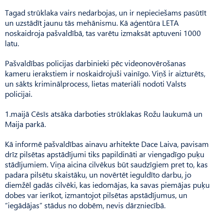
Tagad strūklaka vairs nedarbojas, un ir nepieciešams pasūtīt
un uzstādīt jaunu tās mehānismu. Kā aģentūra LETA
noskaidroja pašvaldībā, tas varētu izmaksāt aptuveni 1000
latu.
Pašvaldības policijas darbinieki pēc videonovērošanas
kameru ierakstiem ir noskaidrojuši vainīgo. Viņš ir aizturēts,
un sākts kriminālprocess, lietas materiāli nodoti Valsts
policijai.
1.maijā Cēsīs atsāka darboties strūklakas Rožu laukumā un
Maija parkā.
Kā informē pašvaldības ainavu arhitekte Dace Laiva, pavisam
drīz pilsētas apstādījumi tiks papildināti ar viengadīgo puķu
stādījumiem. Viņa aicina cilvēkus būt saudzīgiem pret to, kas
padara pilsētu skaistāku, un novērtēt ieguldīto darbu, jo
diemžēl gadās cilvēki, kas iedomājas, ka savas piemājas puķu
dobes var ierīkot, izmantojot pilsētas apstādījumus, un
“iegādājas” stādus no dobēm, nevis dārzniecībā.