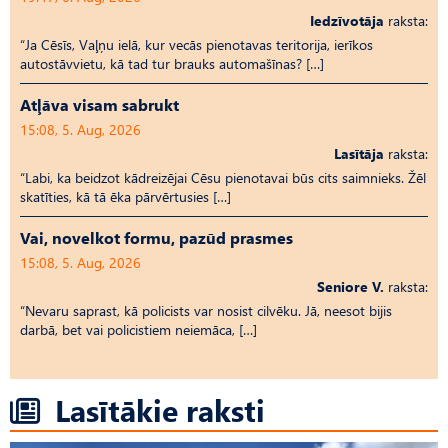
Iedzīvotāja
raksta:
“Ja Cēsīs, Vaļņu ielā, kur vecās pienotavas teritorija, ierīkos
autostāvvietu, kā tad tur brauks automašīnas? […]
Atļāva visam sabrukt
15:08, 5. Aug, 2026
Lasītāja
raksta:
“Labi, ka beidzot kādreizējai Cēsu pienotavai būs cits saimnieks. Žēl
skatīties, kā tā ēka pārvērtusies […]
Vai, novelkot formu, pazūd prasmes
15:08, 5. Aug, 2026
Seniore V.
raksta:
“Nevaru saprast, kā policists var nosist cilvēku. Jā, neesot bijis
darbā, bet vai policistiem neiemāca, […]
Lasītākie raksti