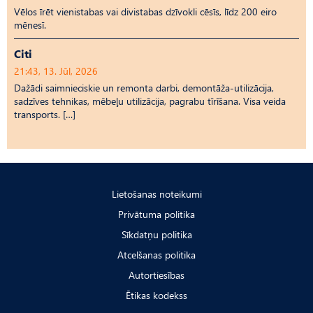
Vēlos īrēt vienistabas vai divistabas dzīvokli cēsīs, līdz 200 eiro
mēnesī.
Citi
21:43, 13. Jūl, 2026
Dažādi saimnieciskie un remonta darbi, demontāža-utilizācija,
sadzīves tehnikas, mēbeļu utilizācija, pagrabu tīrīšana. Visa veida
transports. […]
Lietošanas noteikumi
Privātuma politika
Sīkdatņu politika
Atcelšanas politika
Autortiesības
Ētikas kodekss