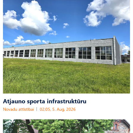
Atjauno sporta infrastruktūru
Novadu attīstībai
02:05, 5. Aug, 2026