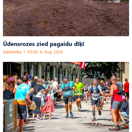
Ūdensrozes zied pagaidu dīķī
Sabiedrība
03:00, 4. Aug, 2026