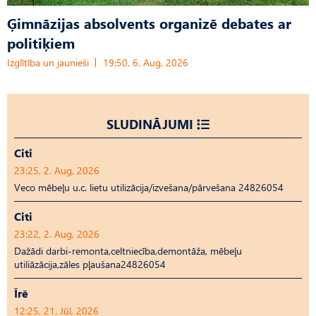
Ģimnāzijas absolvents organizē debates ar
politiķiem
Izglītība un jaunieši
19:50, 6. Aug, 2026
SLUDINĀJUMI
Citi
23:25, 2. Aug, 2026
Veco mēbeļu u.c. lietu utilizācija/izvešana/pārvešana 24826054
Citi
23:22, 2. Aug, 2026
Dažādi darbi-remonta,celtniecība,demontāža, mēbeļu
utiliāzācija,zāles pļaušana24826054
Īrē
12:25, 21. Jūl, 2026