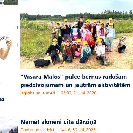
“Vasara Mālos” pulcē bērnus radošam
piedzīvojumam un jautrām aktivitātēm
Izglītība un jaunieši
03:00, 31. Jūl, 2026
as
Nemet akmeni cita dārziņā
Domas un viedokļi
14:16, 30. Jūl, 2026