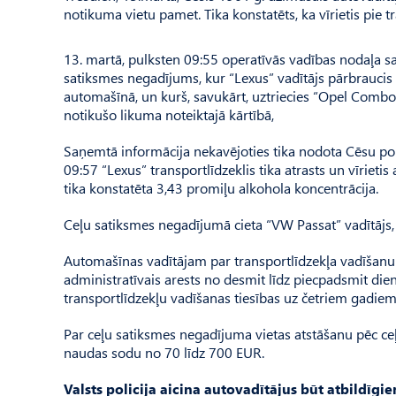
notikuma vietu pamet. Tika konstatēts, ka vīrietis pie 
13. martā, pulksten 09:55 operatīvās vadības nodaļa sa
satiksmes negadījums, kur “Lexus” vadītājs pārbraucis
automašīnā, un kurš, savukārt, uztriecies “Opel Combo”
notikušo likuma noteiktajā kārtībā,
Saņemtā informācija nekavējoties tika nodota Cēsu poli
09:57 “Lexus” transportlīdzeklis tika atrasts un vīrietis
tika konstatēta 3,43 promiļu alkohola koncentrācija.
Ceļu satiksmes negadījumā cieta “VW Passat” vadītājs, 
Automašīnas vadītājam par transportlīdzekļa vadīšanu 
administratīvais arests no desmit līdz piecpadsmit di
transportlīdzekļu vadīšanas tiesības uz četriem gadiem
Par ceļu satiksmes negadījuma vietas atstāšanu pēc ce
naudas sodu no 70 līdz 700 EUR.
Valsts policija aicina autovadītājus būt atbildīg