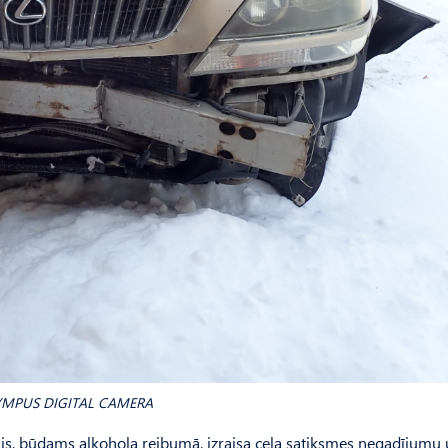
MPUS DIGITAL CAMERA
ājs, būdams alkohola reibumā, izraisa ceļa satiksmes negadījumu