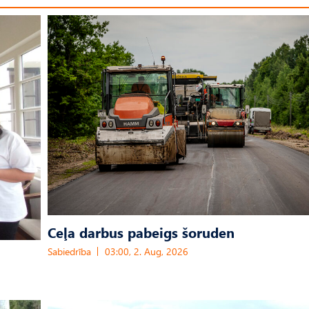
Ceļa darbus pabeigs šoruden
Sabiedrība
03:00, 2. Aug, 2026