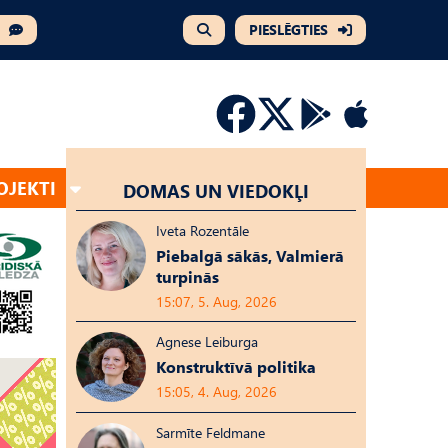
PIESLĒGTIES
OJEKTI
DOMAS UN VIEDOKĻI
Iveta Rozentāle
Piebalgā sākās, Valmierā
turpinās
15:07, 5. Aug, 2026
Agnese Leiburga
Konstruktīvā politika
15:05, 4. Aug, 2026
Sarmīte Feldmane