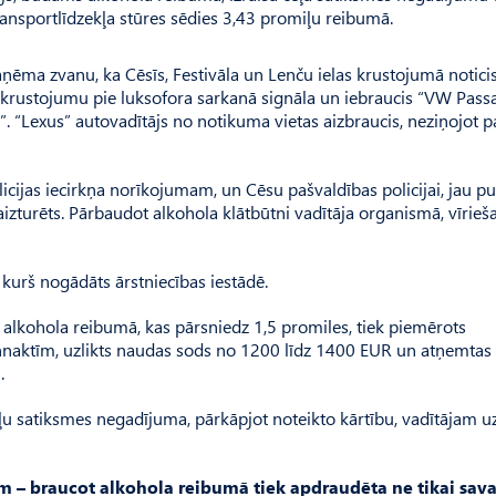
transportlīdzekļa stūres sēdies 3,43 promiļu reibumā.
ņēma zvanu, ka Cēsīs, Festivāla un Lenču ielas krustojumā noticis
 krustojumu pie luksofora sarkanā signāla un iebraucis “VW Passa
. “Lexus” autovadītājs no notikuma vietas aizbraucis, neziņojot p
cijas iecirkņa norīkojumam, un Cēsu pašvaldības policijai, jau pu
 aizturēts. Pārbaudot alkohola klātbūtni vadītāja organismā, vīrieša
kurš nogādāts ārstniecības iestādē.
alkohola reibumā, kas pārsniedz 1,5 promiles, tiek piemērots
ennaktīm, uzlikts naudas sods no 1200 līdz 1400 EUR un atņemtas
.
ļu satiksmes negadījuma, pārkāpjot noteikto kārtību, vadītājam uz
iem – braucot alkohola reibumā tiek apdraudēta ne tikai sava