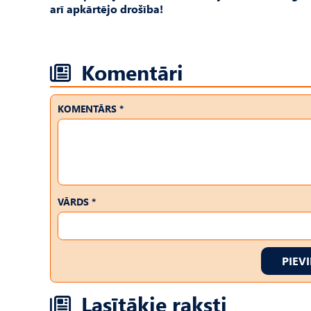
arī apkārtējo drošība!
Komentāri
KOMENTĀRS *
VĀRDS *
PIEV
Lasītākie raksti