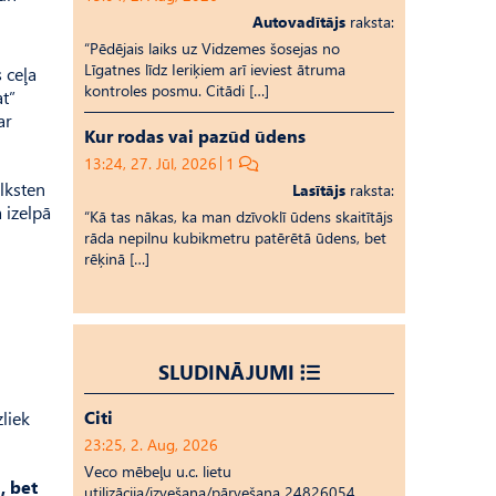
Autovadītājs
raksta:
“Pēdējais laiks uz Vid­ze­mes šosejas no
Līgatnes līdz Ieriķiem arī ieviest ātruma
 ceļa
kontroles posmu. Citādi […]
t”
ar
Kur rodas vai pazūd ūdens
13:24, 27. Jūl, 2026
1
lksten
Lasītājs
raksta:
 izelpā
“Kā tas nākas, ka man dzīvoklī ūdens skaitītājs
rāda nepilnu kubikmetru patērētā ūdens, bet
rēķinā […]
SLUDINĀJUMI
Citi
liek
23:25, 2. Aug, 2026
Veco mēbeļu u.c. lietu
, bet
utilizācija/izvešana/pārvešana 24826054