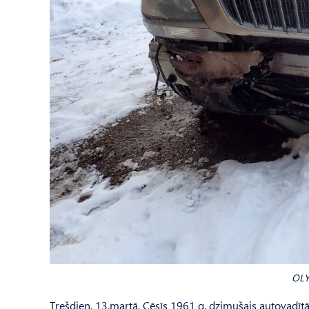
OLY
Trešdien, 13.martā, Cēsīs 1961 g. dzimušais autovadīt