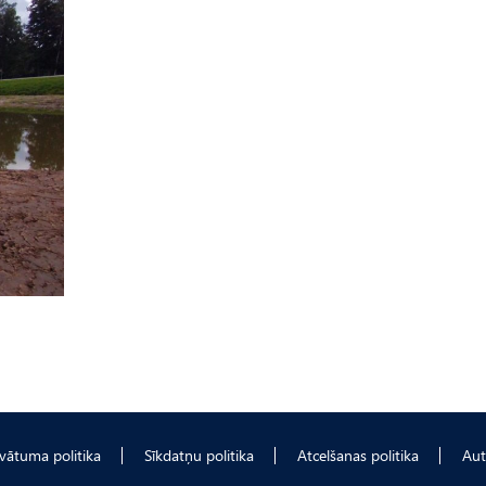
ivātuma politika
Sīkdatņu politika
Atcelšanas politika
Aut