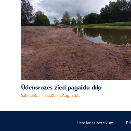
Ūdensrozes zied pagaidu dīķī
Sabiedrība
03:00, 4. Aug, 2026
Lietošanas noteikumi
Pr