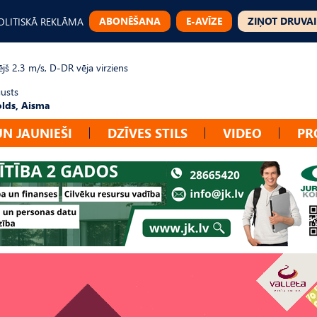
ABONĒŠANA
E-AVĪZE
ZIŅOT DRUVAI
OLITISKĀ REKLĀMA
jš 2.3 m/s, D-DR vēja virziens
gusts
lds, Aisma
UN JAUNIEŠI
DZĪVES STILS
VIDEO
PR