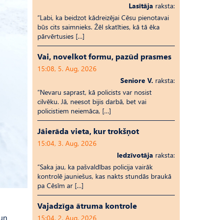
Lasītāja
raksta:
“Labi, ka beidzot kādreizējai Cēsu pienotavai
būs cits saimnieks. Žēl skatīties, kā tā ēka
pārvērtusies […]
Vai, novelkot formu, pazūd prasmes
15:08, 5. Aug, 2026
Seniore V.
raksta:
“Nevaru saprast, kā policists var nosist
cilvēku. Jā, neesot bijis darbā, bet vai
policistiem neiemāca, […]
Jāierāda vieta, kur trokšņot
15:04, 3. Aug, 2026
Iedzīvotāja
raksta:
“Saka jau, ka pašvaldības policija vairāk
kontrolē jauniešus, kas nakts stundās braukā
pa Cēsīm ar […]
Vajadzīga ātruma kontrole
 un
15:04, 2. Aug, 2026