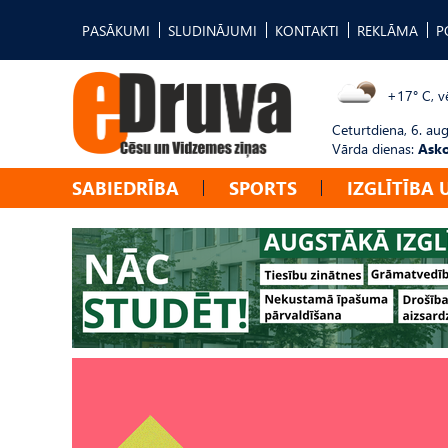
PASĀKUMI
SLUDINĀJUMI
KONTAKTI
REKLĀMA
P
+17° C, vē
Ceturtdiena, 6. au
Vārda dienas:
Asko
SABIEDRĪBA
SPORTS
IZGLĪTĪBA 