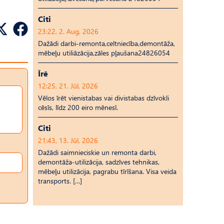
Citi
23:22, 2. Aug, 2026
Dažādi darbi-remonta,celtniecība,demontāža,
mēbeļu utiliāzācija,zāles pļaušana24826054
Īrē
12:25, 21. Jūl, 2026
Vēlos īrēt vienistabas vai divistabas dzīvokli
cēsīs, līdz 200 eiro mēnesī.
Citi
21:43, 13. Jūl, 2026
Dažādi saimnieciskie un remonta darbi,
demontāža-utilizācija, sadzīves tehnikas,
mēbeļu utilizācija, pagrabu tīrīšana. Visa veida
transports. […]