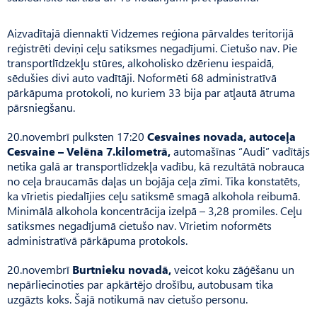
Aizvadītajā diennaktī Vidzemes reģiona pārvaldes teritorijā
reģistrēti deviņi ceļu satiksmes negadījumi. Cietušo nav. Pie
transportlīdzekļu stūres, alkoholisko dzērienu iespaidā,
sēdušies divi auto vadītāji. Noformēti 68 administratīvā
pārkāpuma protokoli, no kuriem 33 bija par atļautā ātruma
pārsniegšanu.
20.novembrī pulksten 17:20
Cesvaines novada, autoceļa
Cesvaine – Velēna 7.kilometrā,
automašīnas “Audi” vadītājs
netika galā ar transportlīdzekļa vadību, kā rezultātā nobrauca
no ceļa braucamās daļas un bojāja ceļa zīmi. Tika konstatēts,
ka vīrietis piedalījies ceļu satiksmē smagā alkohola reibumā.
Minimālā alkohola koncentrācija izelpā – 3,28 promiles. Ceļu
satiksmes negadījumā cietušo nav. Vīrietim noformēts
administratīvā pārkāpuma protokols.
20.novembrī
Burtnieku novadā,
veicot koku zāģēšanu un
nepārliecinoties par apkārtējo drošību, autobusam tika
uzgāzts koks. Šajā notikumā nav cietušo personu.