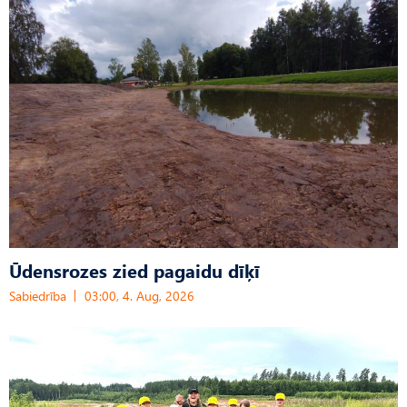
Ūdensrozes zied pagaidu dīķī
Sabiedrība
03:00, 4. Aug, 2026