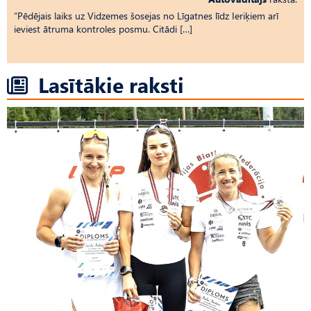
“Pēdējais laiks uz Vid­ze­mes šosejas no Līgatnes līdz Ieriķiem arī
ieviest ātruma kontroles posmu. Citādi […]
Lasītākie raksti