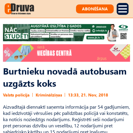
ABONĒŠANA
Burtnieku novadā autobusam
uzgāzts koks
Valsts policija
Kriminālziņas
13:33, 21. Nov, 2018
Aizvadītajā diennaktī saņemta informācija par 54 gadījumiem,
kad iedzīvotāji vērsušies pēc palīdzības policijā vai konstatēts,
ka noticis noziedzīgs nodarījums. Reģistrēti seši nodarījumi
pret personas dzīvību un veselību, 12 nodarījumi pret
sabiedrisko kārtību un 15 nodarījumi pret īpašumu.