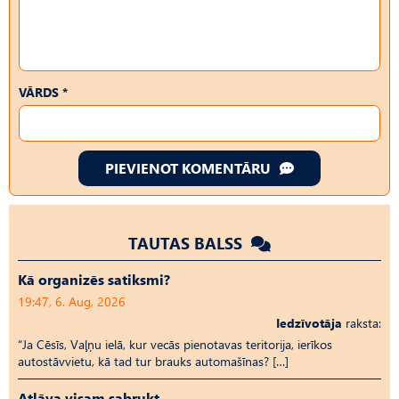
VĀRDS *
PIEVIENOT KOMENTĀRU
TAUTAS BALSS
Kā organizēs satiksmi?
19:47, 6. Aug, 2026
Iedzīvotāja
raksta:
“Ja Cēsīs, Vaļņu ielā, kur vecās pienotavas teritorija, ierīkos
autostāvvietu, kā tad tur brauks automašīnas? […]
Atļāva visam sabrukt