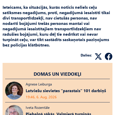
Ieteicams, ka situācijās, kurās noticis neliels ceļu
satiksmes negadījums, proti, negadījumā iesaistīti tikai
divi transportlīdzekļi, nav cietušās personas, nav
nodarīti bojājumi trešās personas mantai vai
negadījumā iesaistītajiem transportlīdzekļiem nav
radušies bojājumi, kuru dēļ tie nedrīkst vai nevar
turpināt ceļu, var tikt sastādīts saskaņotais paziņojums
bez policijas klātbūtnes.
Dalies:
DOMAS UN VIEDOKĻI
Agnese Leiburga
Latviešu sievietes “parastais” 101 darbiņš
19:46, 6. Aug, 2026
Iveta Rozentāle
Piebalgā sākās, Valmierā turpinās