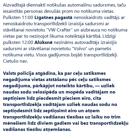
Aizvadītajā diennaktī notikušas automašīnu sadursmes, taču
iesaistītās personas devušās prom no notikuma vietas.
Pulksten 11:00
Līgatnes pagastā
nenoskaidrots vadītājs ar
nenoskaidrotu transportlīdzekli izraisīja sadursmi ar
stāvēšanai novietotu “VW Crafter” un aizbrauca no notikuma
vietas par to neziņojot likuma noteiktajā kārtībā. Līdzīgi
pulksten 12:00
Alūksnē
nezināms autovadītājs izraisījis
sadursmi ar stāvēšanai novietotu “Volvo” un pametis
notikuma vietu. Visos gadījumos bojāti transportlīdzekļi.
Cietušo nav.
Valsts policija atgādina, ka par ceļu satiksmes
negadījuma vietas atstāšanu pēc ceļu satiksmes
negadījuma, pārkāpjot noteikto kārtību, — uzliek
naudas sodu velosipēda un mopēda vadītājam no
septiņiem līdz piecdesmit pieciem eiro, cita
transportlīdzekļa vadītājam uzliek naudas sodu no
septiņdesmit līdz septiņsimt eiro un atņem
transportlīdzekļu vadīšanas tiesības uz laiku no trim
mēnešiem līdz diviem gadiem vai bez transportlīdzekļu
vadīšanas tiesību atņemšanas.