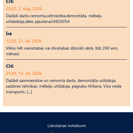
Citi
23:22, 2. Aug, 2026
Dažādi darbi-remonta,celtniecība,demontāža, mēbeļu
utiliāzācija,zāles pļaušana24826054
Īrē
12:25, 21. Jūl, 2026
Vēlos īrēt vienistabas vai divistabas dzīvokli cēsīs, līdz 200 eiro
mēnesī.
Citi
21:43, 13. Jūl, 2026
Dažādi saimnieciskie un remonta darbi, demontāža-utilizācija,
sadzīves tehnikas, mēbeļu utilizācija, pagrabu tīrīšana. Visa veida
transports. […]
Lietošanas noteikumi