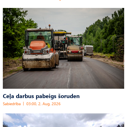
Ceļa darbus pabeigs šoruden
Sabiedrība
03:00, 2. Aug, 2026