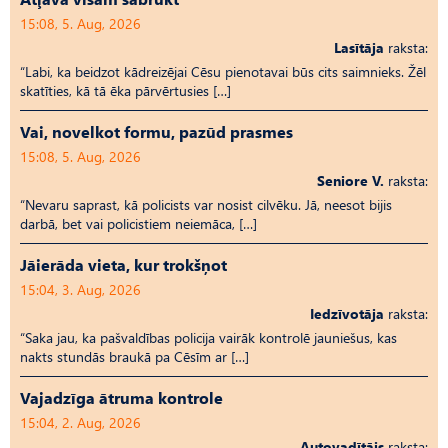
15:08, 5. Aug, 2026
Lasītāja
raksta:
“Labi, ka beidzot kādreizējai Cēsu pienotavai būs cits saimnieks. Žēl
skatīties, kā tā ēka pārvērtusies […]
Vai, novelkot formu, pazūd prasmes
15:08, 5. Aug, 2026
Seniore V.
raksta:
“Nevaru saprast, kā policists var nosist cilvēku. Jā, neesot bijis
darbā, bet vai policistiem neiemāca, […]
Jāierāda vieta, kur trokšņot
15:04, 3. Aug, 2026
Iedzīvotāja
raksta:
“Saka jau, ka pašvaldības policija vairāk kontrolē jauniešus, kas
nakts stundās braukā pa Cēsīm ar […]
Vajadzīga ātruma kontrole
15:04, 2. Aug, 2026
Autovadītājs
raksta: