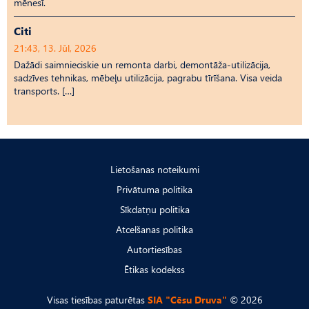
mēnesī.
Citi
21:43, 13. Jūl, 2026
Dažādi saimnieciskie un remonta darbi, demontāža-utilizācija,
sadzīves tehnikas, mēbeļu utilizācija, pagrabu tīrīšana. Visa veida
transports. […]
Lietošanas noteikumi
Privātuma politika
Sīkdatņu politika
Atcelšanas politika
Autortiesības
Ētikas kodekss
Visas tiesības paturētas
SIA "Cēsu Druva"
© 2026