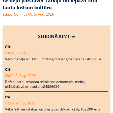
Ar deju pārstāvēt Latviju un iepazīt citu
tautu krāšņo kultūru
Sabiedrība
03:00, 5. Aug, 2026
SLUDINĀJUMI
Citi
23:25, 2. Aug, 2026
Veco mēbeļu u.c. lietu utilizācija/izvešana/pārvešana 24826054
Citi
23:22, 2. Aug, 2026
Dažādi darbi-remonta,celtniecība,demontāža, mēbeļu
utiliāzācija,zāles pļaušana24826054
Īrē
12:25, 21. Jūl, 2026
Vēlos īrēt vienistabas vai divistabas dzīvokli cēsīs, līdz 200 eiro