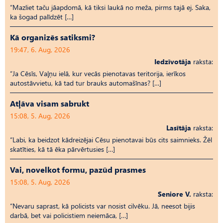
“Mazliet taču jāapdomā, kā tiksi laukā no meža, pirms tajā ej. Saka,
ka šogad palīdzēt […]
Kā organizēs satiksmi?
19:47, 6. Aug, 2026
Iedzīvotāja
raksta:
“Ja Cēsīs, Vaļņu ielā, kur vecās pienotavas teritorija, ierīkos
autostāvvietu, kā tad tur brauks automašīnas? […]
Atļāva visam sabrukt
15:08, 5. Aug, 2026
Lasītāja
raksta:
“Labi, ka beidzot kādreizējai Cēsu pienotavai būs cits saimnieks. Žēl
skatīties, kā tā ēka pārvērtusies […]
Vai, novelkot formu, pazūd prasmes
15:08, 5. Aug, 2026
Seniore V.
raksta:
“Nevaru saprast, kā policists var nosist cilvēku. Jā, neesot bijis
darbā, bet vai policistiem neiemāca, […]