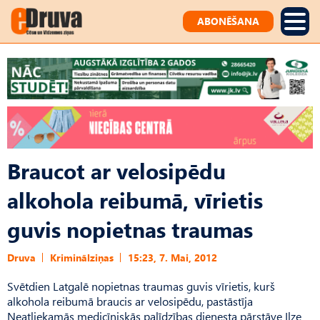
ABONĒŠANA
Braucot ar velosipēdu
alkohola reibumā, vīrietis
guvis nopietnas traumas
Druva
Kriminālziņas
15:23, 7. Mai, 2012
Svētdien Latgalē nopietnas traumas guvis vīrietis, kurš
alkohola reibumā braucis ar velosipēdu, pastāstīja
Neatliekamās medicīniskās palīdzības dienesta pārstāve Ilze