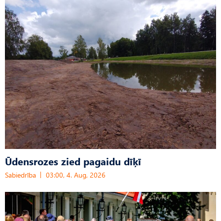
Ūdensrozes zied pagaidu dīķī
Sabiedrība
03:00, 4. Aug, 2026