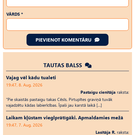
VĀRDS *
PIEVIENOT KOMENTĀRU
TAUTAS BALSS
Vajag vēl kādu tualeti
19:47, 8. Aug, 2026
Pastaigu cienītāja
raksta:
“Pie skaistās pastaigu takas Cēsīs, Pirtupītes graviņā tuvāk
vajadzētu kādas labierīcības. Īpaši jau karstā laikā […]
Laikam kļūstam vieglprātīgāki. Apmaldamies mežā
19:47, 7. Aug, 2026
Lasītāja R.
raksta: