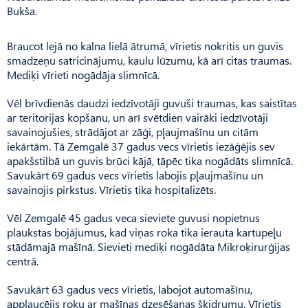
Bukša.
Braucot lejā no kalna lielā ātrumā, vīrietis nokritis un guvis
smadzeņu satricinājumu, kaulu lūzumu, kā arī citas traumas.
Mediķi vīrieti nogādāja slimnīcā.
Vēl brīvdienās daudzi iedzīvotāji guvuši traumas, kas saistītas
ar teritorijas kopšanu, un arī svētdien vairāki iedzīvotāji
savainojušies, strādājot ar zāģi, pļaujmašīnu un citām
iekārtām. Tā Zemgalē 37 gadus vecs vīrietis iezāģējis sev
apakšstilbā un guvis brūci kājā, tāpēc tika nogādāts slimnīcā.
Savukārt 69 gadus vecs vīrietis labojis pļaujmašīnu un
savainojis pirkstus. Vīrietis tika hospitalizēts.
Vēl Zemgalē 45 gadus veca sieviete guvusi nopietnus
plaukstas bojājumus, kad viņas roka tika ierauta kartupeļu
stādāmajā mašīnā. Sievieti mediķi nogādāta Mikroķirurģijas
centrā.
Savukārt 63 gadus vecs vīrietis, labojot automašīnu,
applaucējis roku ar mašīnas dzesēšanas šķidrumu. Vīrietis