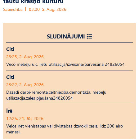
tautu krāšņo kultūru
Sabiedrība
03:00, 5. Aug, 2026
SLUDINĀJUMI
Citi
23:25, 2. Aug, 2026
Veco mēbeļu u.c. lietu utilizācija/izvešana/pārvešana 24826054
Citi
23:22, 2. Aug, 2026
Dažādi darbi-remonta,celtniecība,demontāža, mēbeļu
utiliāzācija,zāles pļaušana24826054
Īrē
12:25, 21. Jūl, 2026
Vēlos īrēt vienistabas vai divistabas dzīvokli cēsīs, līdz 200 eiro
mēnesī.