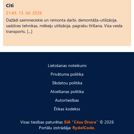
Citi
21:43, 13. Jūl, 2026
Dažādi saimnieciskie un remonta darbi, demontāža-utilizācija,
sadzīves tehnikas, mēbeļu utilizācija, pagrabu tīrīšana. Visa veida
transports. […]
Lietošanas noteikumi
Privātuma politika
Sīkdatņu politika
Atcelšanas politika
Autortiesības
Ētikas kodekss
Visas tiesības paturētas
SIA "Cēsu Druva"
© 2026
Portālu izstrādāja:
RydelCode.