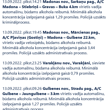
13.09.2022. plkst.14.21
Madonas nov., Sarkaņu pag., A/C
Madona – Stiebriņš – Gravas – Buka 4.km
vīrietis vadīja
automašīnu, būdams alkohola reibumā. Minimālā alkohola
koncentrācija izelpojamā gaisā 1,29 promiles. Policijā uzsākts
kriminālprocess.
13.09.2022. plkst.19.45
Madonas nov., Mārcienas pag.,
A/C Pļaviņas (Gostiņi) – Madona – Gulbene 22.km,
vīrietis vadīja velosipēdu, būdams alkohola reibumā.
Minimālā alkohola koncentrācija izelpojamā gaisā 3,44
promiles. Policijā uzsākts administratīvais process.
13.09.2022. plkst.23.25
Varakļānu nov., Varakļāni,
sieviete
vadīja automašīnu, būdama alkohola reibumā. Minimālā
alkohola koncentrācija izelpojamā gaisā 0,79 promiles.
Policijā uzsākts administratīvais process.
13.09.2022. plkst.09.26
Gulbenes nov., Stradu pag., A/C
Gulbene – Jaungulbene – 3.km
vīrietis vadīja automašīnu,
būdams alkohola reibumā. Minimālā alkohola koncentrācija
izelpojamā gaisā 1,27 promiles. Policijā uzsākts
administratīvais process.