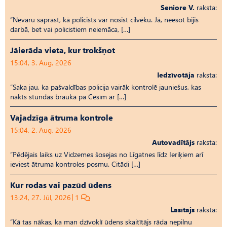
Seniore V.
raksta:
“Nevaru saprast, kā policists var nosist cilvēku. Jā, neesot bijis
darbā, bet vai policistiem neiemāca, […]
Jāierāda vieta, kur trokšņot
15:04, 3. Aug, 2026
Iedzīvotāja
raksta:
“Saka jau, ka pašvaldības policija vairāk kontrolē jauniešus, kas
nakts stundās braukā pa Cēsīm ar […]
Vajadzīga ātruma kontrole
15:04, 2. Aug, 2026
Autovadītājs
raksta:
“Pēdējais laiks uz Vid­ze­mes šosejas no Līgatnes līdz Ieriķiem arī
ieviest ātruma kontroles posmu. Citādi […]
Kur rodas vai pazūd ūdens
13:24, 27. Jūl, 2026
1
Lasītājs
raksta:
“Kā tas nākas, ka man dzīvoklī ūdens skaitītājs rāda nepilnu