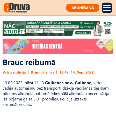
ABONĒŠANA
Brauc reibumā
Valsts policija
Kriminālziņas
12:42, 14. Sep, 2022
13.09.2022. plkst.14.43
Gulbenes nov., Gulbene,
vīrietis
vadīja automašīnu bez transportlīdzekļa vadīšanas tiesībām,
būdams alkohola reibumā. Minimālā alkohola koncentrācija
izelpojamā gaisā 3,01 promiles. Policijā uzsākts
kriminālprocess.