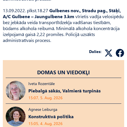
13.09.2022. plkst.18.27
Gulbenes nov., Stradu pag., Stāķi,
A/C Gulbene – Jaungulbene 3.km
vīrietis vadīja velosipēdu
bez jebkāda veida transportlīdzekļa vadīšanas tiesībām,
būdams alkohola reibumā. Minimālā alkohola koncentrācija
izelpojamā gaisā 2,22 promiles. Policijā uzsākts
administratīvais process.
Dalies:
DOMAS UN VIEDOKĻI
Iveta Rozentāle
Piebalgā sākās, Valmierā turpinās
15:07, 5. Aug, 2026
Agnese Leiburga
Konstruktīvā politika
15:05, 4. Aug, 2026