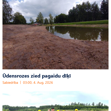
Ūdensrozes zied pagaidu dīķī
Sabiedrība
03:00, 4. Aug, 2026