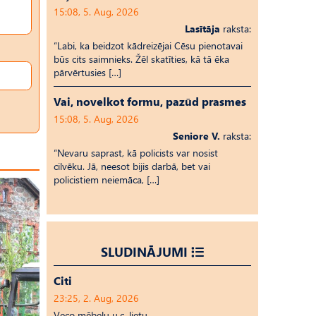
15:08, 5. Aug, 2026
Lasītāja
raksta:
“Labi, ka beidzot kādreizējai Cēsu pienotavai
būs cits saimnieks. Žēl skatīties, kā tā ēka
pārvērtusies […]
Vai, novelkot formu, pazūd prasmes
15:08, 5. Aug, 2026
Seniore V.
raksta:
“Nevaru saprast, kā policists var nosist
cilvēku. Jā, neesot bijis darbā, bet vai
policistiem neiemāca, […]
SLUDINĀJUMI
Citi
23:25, 2. Aug, 2026
Veco mēbeļu u.c. lietu