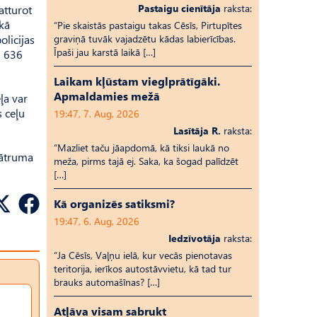
Pastaigu cienītāja
raksta:
atturot
ikā
“Pie skaistās pastaigu takas Cēsīs, Pirtupītes
olicijas
graviņā tuvāk vajadzētu kādas labierīcības.
Īpaši jau karstā laikā […]
i 636
Laikam kļūstam vieglprātīgāki.
Apmaldamies mežā
ļa var
s ceļu
19:47, 7. Aug, 2026
Lasītāja R.
raksta:
“Mazliet taču jāapdomā, kā tiksi laukā no
 ātruma
meža, pirms tajā ej. Saka, ka šogad palīdzēt
[…]
Kā organizēs satiksmi?
19:47, 6. Aug, 2026
Iedzīvotāja
raksta:
“Ja Cēsīs, Vaļņu ielā, kur vecās pienotavas
teritorija, ierīkos autostāvvietu, kā tad tur
brauks automašīnas? […]
Atļāva visam sabrukt