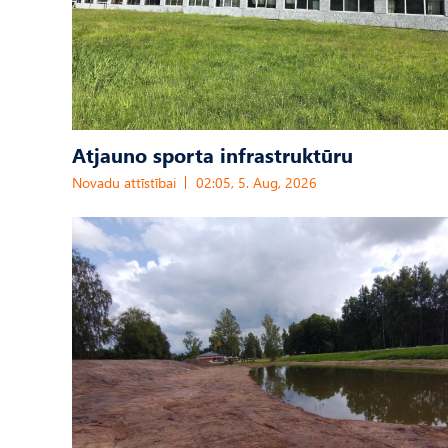
Atjauno sporta infrastruktūru
Novadu attīstībai
02:05, 5. Aug, 2026