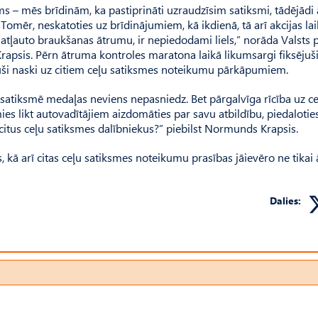
ms – mēs brīdinām, ka pastiprināti uzraudzīsim satiksmi, tādējādi 
omēr, neskatoties uz brīdinājumiem, kā ikdienā, tā arī akcijas la
 atļauto braukšanas ātrumu, ir nepiedodami liels,” norāda Valsts p
apsis. Pērn ātruma kontroles maratona laikā likumsargi fiksējuš
ijuši naski uz citiem ceļu satiksmes noteikumu pārkāpumiem.
tiksmē medaļas neviens nepasniedz. Bet pārgalvīga rīcība uz ce
ies likt autovadītājiem aizdomāties par savu atbildību, piedalotie
citus ceļu satiksmes dalībniekus?” piebilst Normunds Krapsis.
s, kā arī citas ceļu satiksmes noteikumu prasības jāievēro ne tikai
Dalies: