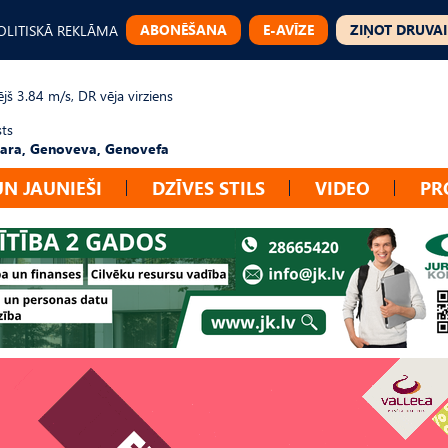
ABONĒŠANA
E-AVĪZE
ZIŅOT DRUVAI
OLITISKĀ REKLĀMA
jš 3.84 m/s, DR vēja virziens
sts
ara, Genoveva, Genovefa
UN JAUNIEŠI
DZĪVES STILS
VIDEO
PR