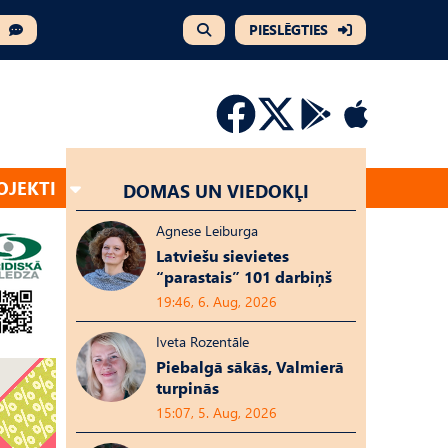
PIESLĒGTIES
OJEKTI
DOMAS UN VIEDOKĻI
Agnese Leiburga
Latviešu sievietes
“parastais” 101 darbiņš
19:46, 6. Aug, 2026
Iveta Rozentāle
Piebalgā sākās, Valmierā
turpinās
15:07, 5. Aug, 2026