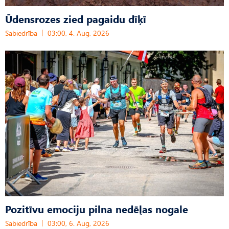
Ūdensrozes zied pagaidu dīķī
Sabiedrība
03:00, 4. Aug, 2026
Pozitīvu emociju pilna nedēļas nogale
Sabiedrība
03:00, 6. Aug, 2026