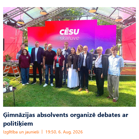
Ģimnāzijas absolvents organizē debates ar
politiķiem
Izglītība un jaunieši
19:50, 6. Aug, 2026