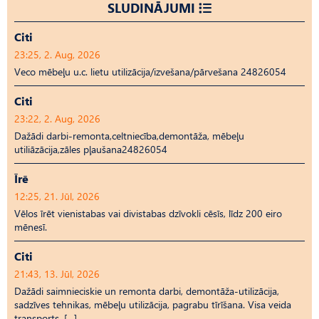
SLUDINĀJUMI
Citi
23:25, 2. Aug, 2026
Veco mēbeļu u.c. lietu utilizācija/izvešana/pārvešana 24826054
Citi
23:22, 2. Aug, 2026
Dažādi darbi-remonta,celtniecība,demontāža, mēbeļu
utiliāzācija,zāles pļaušana24826054
Īrē
12:25, 21. Jūl, 2026
Vēlos īrēt vienistabas vai divistabas dzīvokli cēsīs, līdz 200 eiro
mēnesī.
Citi
21:43, 13. Jūl, 2026
Dažādi saimnieciskie un remonta darbi, demontāža-utilizācija,
sadzīves tehnikas, mēbeļu utilizācija, pagrabu tīrīšana. Visa veida
transports. […]