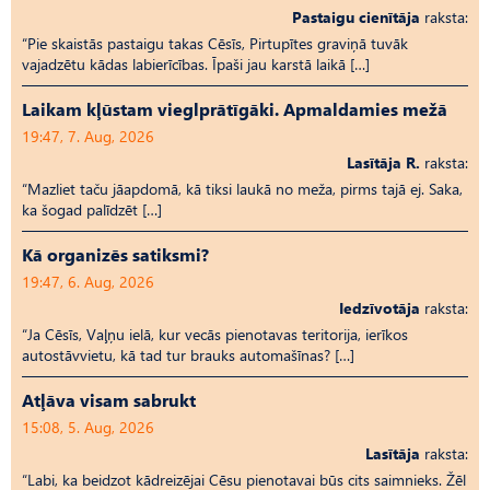
Pastaigu cienītāja
raksta:
“Pie skaistās pastaigu takas Cēsīs, Pirtupītes graviņā tuvāk
vajadzētu kādas labierīcības. Īpaši jau karstā laikā […]
Laikam kļūstam vieglprātīgāki. Apmaldamies mežā
19:47, 7. Aug, 2026
Lasītāja R.
raksta:
“Mazliet taču jāapdomā, kā tiksi laukā no meža, pirms tajā ej. Saka,
ka šogad palīdzēt […]
Kā organizēs satiksmi?
19:47, 6. Aug, 2026
Iedzīvotāja
raksta:
“Ja Cēsīs, Vaļņu ielā, kur vecās pienotavas teritorija, ierīkos
autostāvvietu, kā tad tur brauks automašīnas? […]
Atļāva visam sabrukt
15:08, 5. Aug, 2026
Lasītāja
raksta:
“Labi, ka beidzot kādreizējai Cēsu pienotavai būs cits saimnieks. Žēl