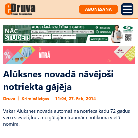
ABONĒŠANA
Alūksnes novadā nāvējoši
notriekta gājēja
Druva
Kriminālziņas
11:04, 27. Feb, 2014
Vakar Alūksnes novadā automašīna notrieca kādu 72 gadus
vecu sievieti, kura no gūtajām traumām notikuma vietā
nomira.