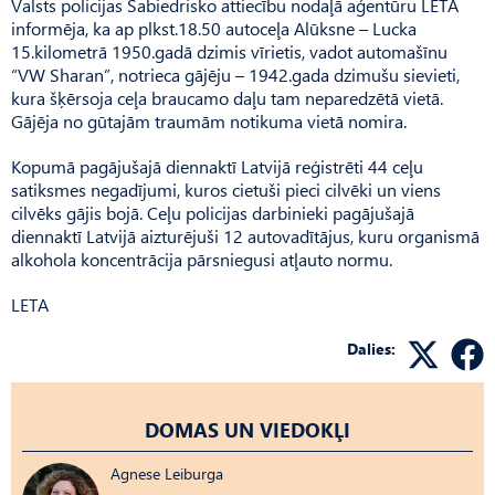
Valsts policijas Sabiedrisko attiecību nodaļā aģentūru LETA
informēja, ka ap plkst.18.50 autoceļa Alūksne – Lucka
15.kilometrā 1950.gadā dzimis vīrietis, vadot automašīnu
“VW Sharan”, notrieca gājēju – 1942.gada dzimušu sievieti,
kura šķērsoja ceļa braucamo daļu tam neparedzētā vietā.
Gājēja no gūtajām traumām notikuma vietā nomira.
Kopumā pagājušajā diennaktī Latvijā reģistrēti 44 ceļu
satiksmes negadījumi, kuros cietuši pieci cilvēki un viens
cilvēks gājis bojā. Ceļu policijas darbinieki pagājušajā
diennaktī Latvijā aizturējuši 12 autovadītājus, kuru organismā
alkohola koncentrācija pārsniegusi atļauto normu.
LETA
Dalies:
DOMAS UN VIEDOKĻI
Agnese Leiburga