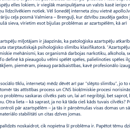
tspēļu elles lokiem, ir vieglāk manipulējama un valsts kasē ieripo 
 līdzcilvēkiem notiek. Vēl šonedēļ interneta ziņu vietnē apollo.lv
āriju ceļa posmā Valmiera – Brenguļi, kur dzīvību zaudēja gados 
irušā sieva, vīrietim esot bijušas problēmas ar azartspēlēm, kā arī
rtspēļu mīļotājam ir jāapzinās, ka patoloģiska azartspēļu atkarīb
ļauta starptautiskajā psiholoģisko slimību klasifikatorā. “Azartspēļu
oķīmiskie mehānismi, kas organismā darbojas narkotiku, alkohola, 
. To definē kā pieaugošu vēlmi spēlēt spēles, palielinoties spēles 
ākļiem, piemēram, pieaug parādsaistības, kavē profesionālo izau
sociālo tīklu, interneta) mēdz dēvēt arī par “slēpto slimību”, jo to
, tomēr tās attīstības process un CNS bioķīmiskie procesi norisinās
 šo problēmu saskaras cilvēks pats un, lai arī negribīgi, bet saprot,
 Otra lieta – kā saprast, ja no kā tāda cieš kāds tuvais cilvēks? P
s kontroli pār azartspēlēm – ja tās ir pārņēmušas visas domas un s
materiālo stabilitāti un citas dzīves jomas.
 palīdzēs noskaidrot, cik nopietna šī problēma ir. Papētot tēmu dzi