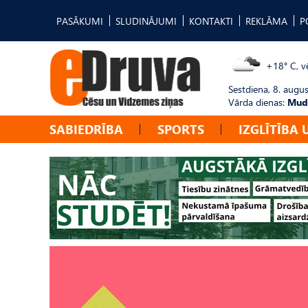
PASĀKUMI
SLUDINĀJUMI
KONTAKTI
REKLĀMA
P
+18° C, vē
Sestdiena, 8. augus
Vārda dienas:
Mudī
SABIEDRĪBA
SPORTS
IZGLĪTĪBA 