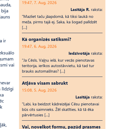
19:47, 7. Aug, 2026
nauda,
Lasītāja R.
raksta:
 bija
jauns
“Mazliet taču jāapdomā, kā tiksi laukā no
meža, pirms tajā ej. Saka, ka šogad palīdzēt
[…]
Kā organizēs satiksmi?
a ir
19:47, 6. Aug, 2026
seksuālo
Iedzīvotāja
raksta:
ilgumam
“Ja Cēsīs, Vaļņu ielā, kur vecās pienotavas
gsmi vai
teritorija, ierīkos autostāvvietu, kā tad tur
brauks automašīnas? […]
 nevar
Atļāva visam sabrukt
 līdzīgi
15:08, 5. Aug, 2026
 ka
Lasītāja
raksta:
ēc
“Labi, ka beidzot kādreizējai Cēsu pienotavai
āk
būs cits saimnieks. Žēl skatīties, kā tā ēka
pārvērtusies […]
ļāk,
Vai, novelkot formu, pazūd prasmes