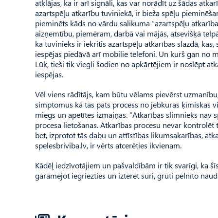
atklājas, ka ir arī signāli, kas var norādīt uz šādas at
azartspēļu atkarību tuviniekā, ir bieža spēļu pieminēšana
pieminēts kāds no vārdu salikuma “azartspēļu atkarība”;
aizņemtību, piemēram, darbā vai mājās, atsevišķā tel
ka tuvinieks ir iekritis azartspēļu atkarības slazdā, kas
iespējas piedāvā arī mobilie telefoni. Un kurš gan no 
Lūk, tieši tik viegli šodien no apkārtējiem ir noslēpt a
iespējas.
Vēl viens rādītājs, kam būtu vēlams pievērst uzmanību, i
simptomus kā tas pats process no jebkuras ķīmiskas vie
miegs un apetītes izmaiņas. “Atkarības slimnieks nav spē
procesa lietošanas. Atkarības procesu nevar kontrolēt t
bet, izprotot tās dabu un attīstības likumsakarības, atk
spelesbriviba.lv, ir vērts atcerēties ikvienam.
Kādēļ iedzīvotājiem un pašvaldībām ir tik svarīgi, ka šī
garāmejot iegriezties un iztērēt sūri, grūti pelnīto nau