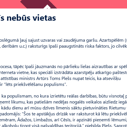
īs nebūs vietas
noslēgumā ļauj sajust uzvaras vai zaudējuma garšu. Azartspēlēm (
erībām u.c.) raksturīgs īpaši paaugstināts riska faktors, jo cilvē
ocesa, tāpēc īpaši jāuzmanās no pārlieku lielas aizrautības ar spēli,
terneta vietne, kas speciāli izstrādāta azarstpēļu atkarīgo paštes
attīstības ministrs Artūrs Toms Plešs nupat teicis, ka atsevišķu
r “lēts priekšvēlēšanu populisms”.
 ka populismam, no kura izrietētu reālas darbības, būtu visnotaļ 
eņemt likumu, kas patiešām nedēļas nogalēs veikalos aizliedz iegā
ka kādu dienu arī mūsu dzīves līmenis sāktu pietuvināties Rietumu 
 padomājis: “Šos te apstākļus drīzāk var raksturot kā lētu priekšv
mēram, Ādažos, Limbažos, arī Cēsīs, ir apzināti pieņemti lēmumi,
 alkoholu tirgot visā pašvaldības teritorijā,” piebilda Plešs. Sa­pro