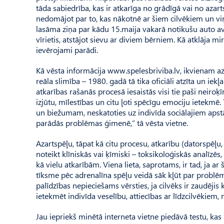
tāda sabiedrība, kas ir atkarīga no grādīgā vai no azar
nedomājot par to, kas nākotnē ar šiem cilvēkiem un viņu
lasāma ziņa par kādu 15.maija vakarā notikušu auto av
vīrietis, atstājot sievu ar diviem bērniem. Kā atklāja m
ievērojami parādi.
Kā vēsta informācija www.spelesbriviba.lv, ikvienam aza
reāla slimība – 1980. gadā tā tika oficiāli atzīta un iek
atkarības rašanās procesā iesaistās visi tie paši neir
izjūtu, mīlestības un citu ļoti spēcīgu emociju ietekmē
un biežumam, neskatoties uz indivīda sociālajiem apst
parādās problēmas ģimenē,” tā vēsta vietne.
Azartspēļu, tāpat kā citu procesu, atkarību (datorspēļu, 
noteikt klīniskās vai ķīmiski – toksikoloģiskās analīzēs
kā vielu atkarībām. Viena lieta, saprotams, ir tad, ja ar
tīksme pēc adrenalīna spēļu veidā sāk kļūt par problēmu.
palīdzības nepieciešams vērsties, ja cilvēks ir zaudēji
ietekmēt indivīda veselību, attiecības ar līdzcilvēkiem, 
Jau iepriekš minētā interneta vietne piedāvā testu, kas