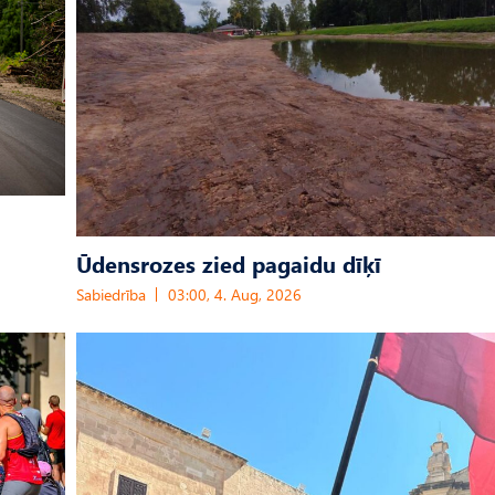
Ūdensrozes zied pagaidu dīķī
Sabiedrība
03:00, 4. Aug, 2026