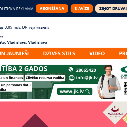
ABONĒŠANA
E-AVĪZE
ZIŅOT DRUVAI
OLITISKĀ REKLĀMA
jš 3.89 m/s, DR vēja virziens
ts
te, Vladislavs, Vladislava
UN JAUNIEŠI
DZĪVES STILS
VIDEO
PR