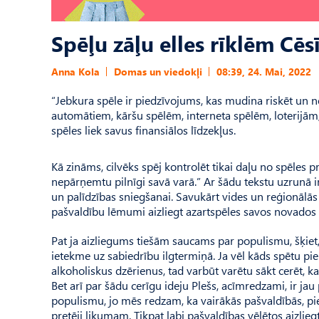
Spēļu zāļu elles rīklēm Cēs
Anna Kola
Domas un viedokļi
08:39, 24. Mai, 2022
“Jebkura spēle ir piedzīvojums, kas mudina riskēt un 
automātiem, kāršu spēlēm, interneta spēlēm, loterijām, d
spēles liek savus finansiālos līdzekļus.
Kā zināms, cilvēks spēj kontrolēt tikai daļu no spēles pr
nepārņemtu pilnīgi savā varā.” Ar šādu tekstu uzrunā in
un palīdzības sniegšanai. Sa­vukārt vides un reģionālās 
pašvaldību lēmumi aizliegt azartspēles savos novados i
Pat ja aizliegums tiešām sau­cams par populismu, šķiet,
ietekme uz sabiedrību ilgtermiņā. Ja vēl kāds spētu pi
alkoholiskus dzērienus, tad varbūt varētu sākt cerēt, 
Bet arī par šādu cerīgu ideju Plešs, acīmredzami, ir jau
populismu, jo mēs redzam, ka vairākās pašvaldībās, pie
pretēji likumam. Tikpat labi pašvaldības vēlētos aizliegt