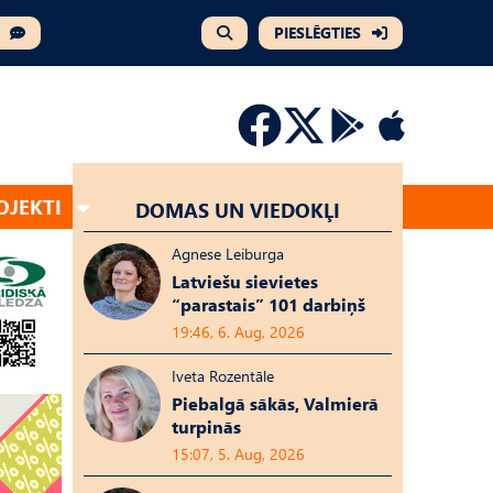
PIESLĒGTIES
OJEKTI
DOMAS UN VIEDOKĻI
Agnese Leiburga
Latviešu sievietes
“parastais” 101 darbiņš
19:46, 6. Aug, 2026
Iveta Rozentāle
Piebalgā sākās, Valmierā
turpinās
15:07, 5. Aug, 2026