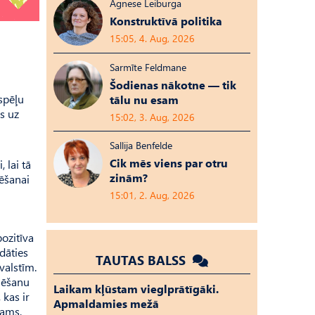
Agnese Leiburga
Konstruktīvā politika
15:05, 4. Aug, 2026
Sarmīte Feldmane
Šodienas nākotne — tik
spēļu
tālu nu esam
ks uz
15:02, 3. Aug, 2026
Sallija Benfelde
Cik mēs viens par otru
 lai tā
zinām?
tēšanai
15:01, 2. Aug, 2026
pozitīva
dāties
TAUTAS BALSS
valstīm.
ēlēšanu
Laikam kļūstam vieglprātīgāki.
 kas ir
Apmaldamies mežā
tams,