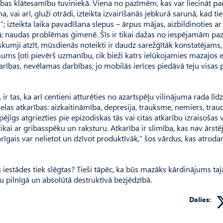
karības klātesamību tuviniekā. Viena no pazīmēm, kas var liecināt pa
, vai arī, gluži otrādi, izteikta izvairīšanās jebkurā sarunā, kad ti
 izteikta laika pavadīšana slepus – ārpus mājas, aizbildinoties ar
pā; naudas problēmas ģimenē. Šīs ir tikai dažas no iespējamām p
, skumji atzīt, mūsdienās noteikti ir daudz sarežģītāk konstatējams, 
mums ļoti pievērš uzmanību, cik bieži katrs ielūkojamies mazajos 
tkarības, nevēlamas darbības, jo mobilās ierīces piedāvā teju visas
r tas, ka arī centieni atturēties no azartspēļu vilinājuma rada līd
las atkarības: aizkaitināmība, depresija, trauksme, nemiers, trau
jīgs atgriezties pie epizodiskas tās vai citas atkarību izraisošas v
ikai ar gribasspēku un raksturu. Atkarība ir slimība, kas nav ārst
arīgais var nelietot un dzīvot produktīvāk,” šos vārdus, kas atroda
s iestādes tiek slēgtas? Tieši tāpēc, ka būs mazāks kārdinājums taj
du pilnīgā un absolūtā destruktīvā bezjēdzībā.
Dalies: