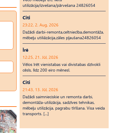
utilizācija/izvešana/pārvešana 24826054
Citi
23:22, 2. Aug, 2026
Dažādi darbi-remonta,celtniecība,demontāža,
mēbeļu utiliāzācija,zāles pļaušana24826054
Īrē
12:25, 21. Jūl, 2026
Vēlos īrēt vienistabas vai divistabas dzīvokli
cēsīs, līdz 200 eiro mēnesī.
Citi
21:43, 13. Jūl, 2026
Dažādi saimnieciskie un remonta darbi,
demontāža-utilizācija, sadzīves tehnikas,
mēbeļu utilizācija, pagrabu tīrīšana. Visa veida
transports. […]