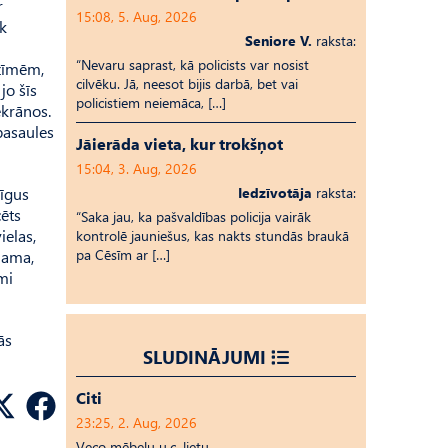
r
15:08, 5. Aug, 2026
ek
Seniore V.
raksta:
“Nevaru saprast, kā policists var nosist
azīmēm,
cilvēku. Jā, neesot bijis darbā, bet vai
jo šīs
policistiem neiemāca, […]
ekrānos.
 pasaules
Jāierāda vieta, kur trokšņot
15:04, 3. Aug, 2026
zīgus
Iedzīvotāja
raksta:
cēts
“Saka jau, ka pašvaldības policija vairāk
ielas,
kontrolē jauniešus, kas nakts stundās braukā
pa Cēsīm ar […]
ējama,
mi
ās
SLUDINĀJUMI
Citi
23:25, 2. Aug, 2026
Veco mēbeļu u.c. lietu