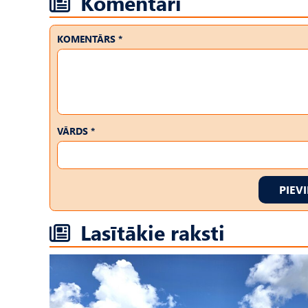
Komentāri
KOMENTĀRS *
VĀRDS *
PIEV
Lasītākie raksti