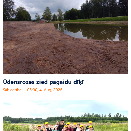
Ūdensrozes zied pagaidu dīķī
Sabiedrība
03:00, 4. Aug, 2026