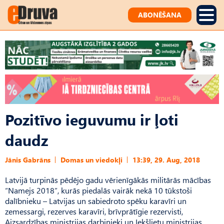
ABONĒŠANA
Pozitīvo ieguvumu ir ļoti
daudz
Jānis Gabrāns
Domas un viedokļi
13:39, 29. Aug, 2018
Latvijā turpinās pēdējo gadu vērienīgākās militārās mācības
“Namejs 2018”, kurās piedalās vairāk nekā 10 tūkstoši
dalībnieku – Latvijas un sabiedroto spēku karavīri un
zemessargi, rezerves karavīri, brīvprātīgie rezervisti,
Aizsardzības ministrijas darbinieki un Iekšlietu ministrijas