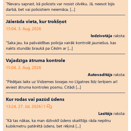
“Nevaru saprast, kā policists var nosist cilvēku. Jā, neesot bijis
darbā, bet vai policistiem neiemāca, […]
Jāierāda vieta, kur trokšņot
15:04, 3. Aug, 2026
Iedzīvotāja
raksta:
“Saka jau, ka pašvaldības policija vairāk kontrolē jauniešus, kas
nakts stundās braukā pa Cēsīm ar […]
Vajadzīga ātruma kontrole
15:04, 2. Aug, 2026
Autovadītājs
raksta:
“Pēdējais laiks uz Vid­ze­mes šosejas no Līgatnes līdz Ieriķiem arī
ieviest ātruma kontroles posmu. Citādi […]
Kur rodas vai pazūd ūdens
13:24, 27. Jūl, 2026
1
Lasītājs
raksta:
“Kā tas nākas, ka man dzīvoklī ūdens skaitītājs rāda nepilnu
kubikmetru patērētā ūdens, bet rēķinā […]