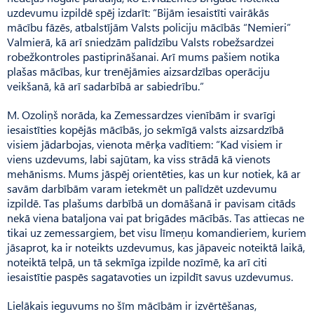
uzdevumu izpildē spēj izdarīt: “Bijām iesaistīti vairākās
mācību fāzēs, atbalstījām Valsts policiju mācībās “Nemieri”
Valmierā, kā arī sniedzām palīdzību Valsts robežsardzei
robežkontroles pastiprināšanai. Arī mums pašiem notika
plašas mācības, kur trenējāmies aizsardzības operāciju
veikšanā, kā arī sadarbībā ar sabiedrību.”
M. Ozoliņš norāda, ka Zemes­sardzes vienībām ir svarīgi
iesaistīties kopējās mācībās, jo sekmīgā valsts aizsardzībā
visiem jādarbojas, vienota mērķa vadītiem: “Kad visiem ir
viens uzdevums, labi sajūtam, ka viss strādā kā vienots
mehānisms. Mums jāspēj orientēties, kas un kur notiek, kā ar
savām darbībām varam ietekmēt un palīdzēt uzdevumu
izpildē. Tas plašums darbībā un domāšanā ir pavisam citāds
nekā viena bataljona vai pat brigādes mācībās. Tas attiecas ne
tikai uz zemessargiem, bet visu līmeņu komandieriem, kuriem
jāsaprot, ka ir noteikts uzdevumus, kas jāpaveic noteiktā laikā,
noteiktā telpā, un tā sekmīga izpilde nozīmē, ka arī citi
iesaistītie paspēs sagatavoties un izpildīt savus uzdevumus.
Lielākais ieguvums no šīm mācībām ir izvērtēšanas,