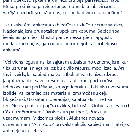
Mūsu pretinieku pārvietošanās mums bija labi zināma,
varējām izdarīt secinājumus, kur un kad viņi ir sagaidāmi.”
Tas uzskatāmi apliecina sabiedrības uzticību Zemessardzei,
Nacionālajiem bruņotajiem spēkiem kopumā. Sabiedrība
iesaistās gan tieši, kļūstot par zemessargiem, apgūstot
militārās iemaņas, gan netieši, informējot par notiekošo
apkaimē.
“Vēl viens ieguvums, ka sajutām atbalstu no uzņēmējiem, kuri
tika uzrunāti sniegt palīdzību civilo resursu mobilizācijā. Arī
tas ir veids, kā sabiedrība var atbalstīt valsts aizsardzību,
ļaujot izmantot savus resursus – autotransportu mūsu
tehnikas transportēšanai, smago tehniku – taktisko uzdevumu
izpildei vai celtniecības materiālu izmantošanu ceļu
bloķēšanai. Uzskatāmi pierādījās, ka atbalsts ir ne tikai
teorētisks, proti, uz papīra uzlikts, bet reāls. Gribu paldies teikt
Cēsu uzņēmumam “Dankers un partneri”, Priekuļu
uzņēmumam “Vidzemes bloks”, Alūksnes novada
uzņēmumam “Aim Auto” un valsts akciju sabiedrībai “Latvijas
au­toceļu uzturētājs”.