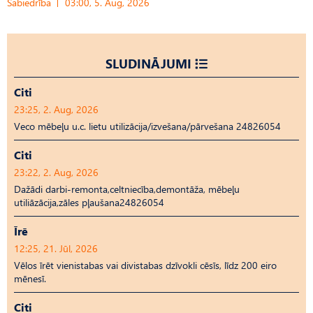
Sabiedrība
03:00, 5. Aug, 2026
SLUDINĀJUMI
Citi
23:25, 2. Aug, 2026
Veco mēbeļu u.c. lietu utilizācija/izvešana/pārvešana 24826054
Citi
23:22, 2. Aug, 2026
Dažādi darbi-remonta,celtniecība,demontāža, mēbeļu
utiliāzācija,zāles pļaušana24826054
Īrē
12:25, 21. Jūl, 2026
Vēlos īrēt vienistabas vai divistabas dzīvokli cēsīs, līdz 200 eiro
mēnesī.
Citi