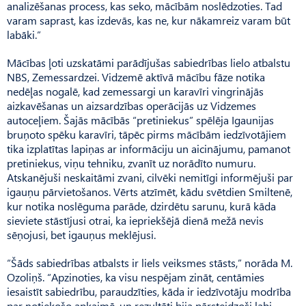
analizēšanas process, kas seko, mācībām noslēdzoties. Tad
varam saprast, kas izdevās, kas ne, kur nākamreiz varam būt
labāki.”
Mācības ļoti uzskatāmi parādījušas sabiedrības lielo atbalstu
NBS, Zemessardzei. Vidzemē aktīvā mācību fāze notika
nedēļas nogalē, kad zemessargi un karavīri vingrinājās
aizkavēšanas un aizsardzības operācijās uz Vi­dze­mes
autoceļiem. Šajās mācībās “pretiniekus” spēlēja Igaunijas
bruņoto spēku karavīri, tāpēc pirms mācībām iedzīvotājiem
tika izplatītas lapiņas ar informāciju un aicinājumu, pamanot
pretiniekus, viņu tehniku, zvanīt uz norādīto numuru.
Atskanējuši neskaitāmi zvani, cilvēki nemitīgi informējuši par
igauņu pārvietošanos. Vērts atzīmēt, kādu svētdien Smiltenē,
kur notika noslēguma parāde, dzirdētu sarunu, kurā kāda
sieviete stāstījusi otrai, ka iepriekšējā dienā mežā nevis
sēņojusi, bet igauņus meklējusi.
“Šāds sabiedrības atbalsts ir liels veiksmes stāsts,” norāda M.
Ozo­liņš. “Apzinoties, ka visu nespējam zināt, centāmies
iesaistīt sabiedrību, paraudzīties, kāda ir iedzīvotāju modrība
par notiekošo apkaimē, un rezultāti bija pārsteidzoši labi.