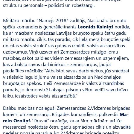
struktūru personāls – policisti un robežsargi.
Militāro mācību “Namejs 2018” vadītājs, Nacionālo bruņoto
spēku komandieris ģenerālleitnants
Leonīds Kalniņš
norāda,
ka ar mācībām noslēdzas Latvijas bruņoto spēku četru gadu
militāro mācību cikls, tās parādīs, cik lielā mērā bruņotie spēki
un citas valsts struktūras gatavas izpildīt valsts aizsardzības
uzdevumus. Viņš uzsver arī Zemessardzes milzīgo lomu
mācībās, sakot paldies visiem zemessargiem un uzņēmējiem,
kas atbalsta savus darbiniekus – zemessargus, ļaujot
piedalīties mācībās: “Atbalstot savus darbiniekus, jūs sniedzat
vistiešāko ieguldījumu valsts aizsardzībā un Nacionālajos
bruņotajos spēkos. Tieši Zemessardze ir valsts aizsardzības
pamats, jo demonstrē Latvijas pilsoņu vēlmi veltīt savu brīvo
laiku, iesaistoties valsts aizsardzībā.”
Dalību mācībās noslēguši Zemessardzes 2.Vidzemes brigādes
karavīri un zemessargi. Bri­gādes komandieris, pulkvedis
Ma­
reks Ozoliņš
“Dru­vai” norādīja, ka ar šīm mācībām arī Ze­
mes­sardzei noslēdzās četru gadu apmācības cikls un aizvadītā
nedēļas nogale parādīja, ko 2.Vidze­mes brigāde noteiktu