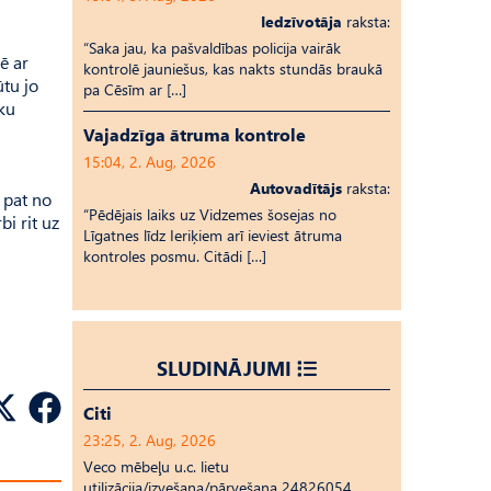
Iedzīvotāja
raksta:
“Saka jau, ka pašvaldības policija vairāk
ē ar
kontrolē jauniešus, kas nakts stundās braukā
ūtu jo
pa Cēsīm ar […]
āku
Vajadzīga ātruma kontrole
15:04, 2. Aug, 2026
Autovadītājs
raksta:
 pat no
“Pēdējais laiks uz Vid­ze­mes šosejas no
i rit uz
Līgatnes līdz Ieriķiem arī ieviest ātruma
kontroles posmu. Citādi […]
SLUDINĀJUMI
Citi
23:25, 2. Aug, 2026
Veco mēbeļu u.c. lietu
utilizācija/izvešana/pārvešana 24826054