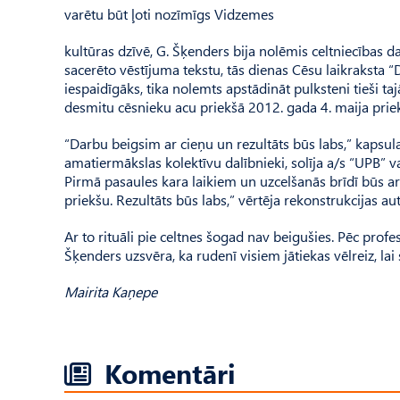
varētu būt ļoti nozīmīgs Vidzemes
kultūras dzīvē, G. Šķenders bija nolēmis celtniecības da
sacerēto vēstījuma tekstu, tās dienas Cēsu laikraksta
iespaidīgāks, tika nolemts apstādināt pulksteni tieši t
desmitu cēsnieku acu priekšā 2012. gada 4. maija priekšv
“Darbu beigsim ar cieņu un rezultāts būs labs,” kapsu
amatiermākslas kolektīvu dalībnieki, solīja a/s “UPB” v
Pirmā pasaules kara laikiem un uzcelšanās brīdī būs a
priekšu. Rezultāts būs labs,” vērtēja rekonstrukcijas aut
Ar to rituāli pie celtnes šogad nav beigušies. Pēc pro
Šķenders uzsvēra, ka rudenī visiem jātiekas vēlreiz, la
Mairita Kaņepe
Komentāri