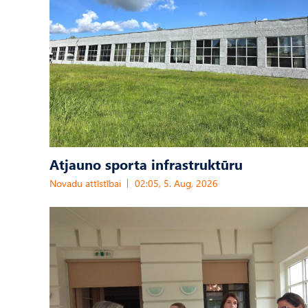
Atjauno sporta infrastruktūru
Novadu attīstībai
02:05, 5. Aug, 2026