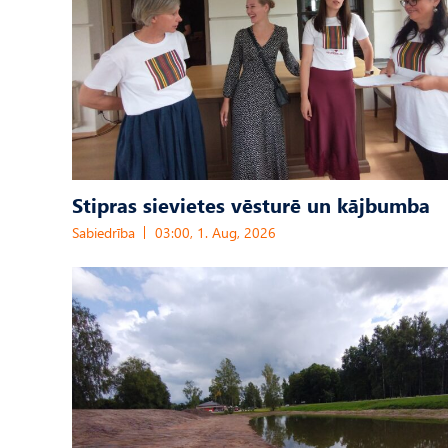
Stipras sievietes vēsturē un kājbumba
Sabiedrība
03:00, 1. Aug, 2026