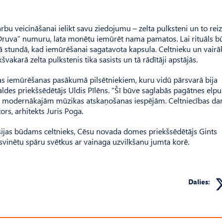
rbu veicināšanai ielikt savu ziedojumu – zelta pulksteni un to reiz
 “Druva” numuru, lata monētu iemūrēt nama pamatos. Lai rituāls b
ajā stundā, kad iemūrēšanai sagatavota kapsula. Celtnieku un vair
akarā zelta pulkstenis tika sasists un tā rādītāji apstājās.
las iemūrēšanas pasākumā pilsētniekiem, kuru vidū pārsvarā bija
aldes priekšsēdētājs Uldis Pīlēns. “Šī būve saglabās pagātnes elpu
r modernākajām mūzikas atskaņošanas iespējām. Celtniecības darb
ors, arhitekts Juris Poga.
fesijas būdams celtnieks, Cēsu novada domes priekšsēdētājs Gints
i svinētu spāru svētkus ar vainaga uzvilkšanu jumta korē.
Dalies: