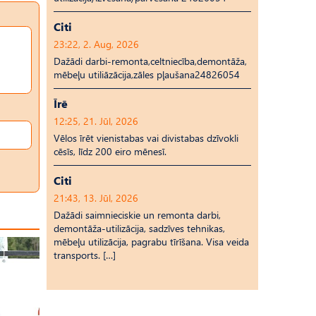
Citi
23:22, 2. Aug, 2026
Dažādi darbi-remonta,celtniecība,demontāža,
mēbeļu utiliāzācija,zāles pļaušana24826054
Īrē
12:25, 21. Jūl, 2026
Vēlos īrēt vienistabas vai divistabas dzīvokli
cēsīs, līdz 200 eiro mēnesī.
Citi
21:43, 13. Jūl, 2026
Dažādi saimnieciskie un remonta darbi,
demontāža-utilizācija, sadzīves tehnikas,
mēbeļu utilizācija, pagrabu tīrīšana. Visa veida
transports. […]