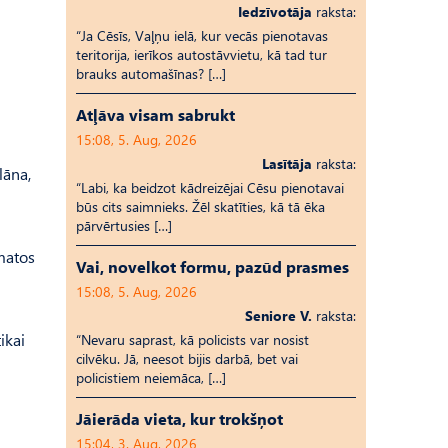
Iedzīvotāja
raksta:
“Ja Cēsīs, Vaļņu ielā, kur vecās pienotavas
teritorija, ierīkos autostāvvietu, kā tad tur
brauks automašīnas? […]
Atļāva visam sabrukt
15:08, 5. Aug, 2026
Lasītāja
raksta:
lāna,
“Labi, ka beidzot kādreizējai Cēsu pienotavai
būs cits saimnieks. Žēl skatīties, kā tā ēka
pārvērtusies […]
matos
Vai, novelkot formu, pazūd prasmes
15:08, 5. Aug, 2026
Seniore V.
raksta:
ikai
“Nevaru saprast, kā policists var nosist
cilvēku. Jā, neesot bijis darbā, bet vai
policistiem neiemāca, […]
Jāierāda vieta, kur trokšņot
15:04, 3. Aug, 2026