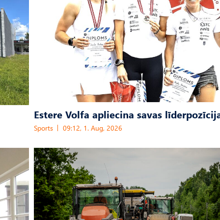
Estere Volfa apliecina savas līderpozīcij
Sports
09:12, 1. Aug, 2026