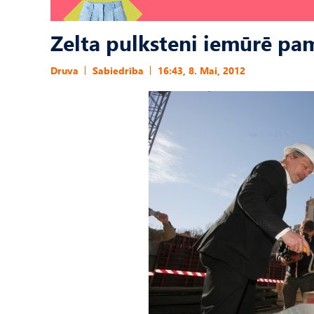
Zelta pulksteni iemūrē pa
Druva
Sabiedrība
16:43, 8. Mai, 2012