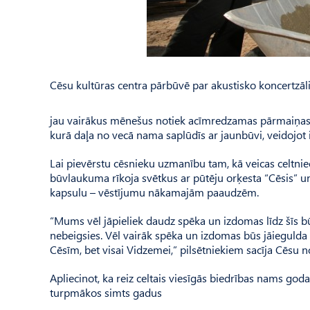
Cēsu kultūras centra pārbūvē par akustisko koncertzāl
jau vairākus mēnešus notiek acīmredzamas pārmaiņas. 
kurā daļa no vecā nama saplūdīs ar jaunbūvi, veidojot i
Lai pievērstu cēsnieku uzmanību tam, kā veicas celtni
būvlaukuma rīkoja svētkus ar pūtēju orķesta “Cēsis” 
kapsulu – vēstījumu nākamajām paaudzēm.
“Mums vēl jāpieliek daudz spēka un izdomas līdz šīs b
nebeigsies. Vēl vairāk spēka un izdomas būs jāiegulda 
Cēsīm, bet visai Vidzemei,” pilsētniekiem sacīja Cēsu
Apliecinot, ka reiz celtais viesīgās biedrības nams g
turpmākos simts gadus