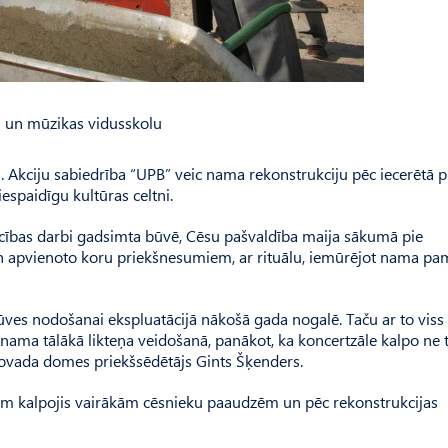
i un mūzikas vidusskolu
Akciju sabiedrība “UPB” veic nama rekonstrukciju pēc iecerētā p
espaidīgu kultūras celtni.
ecības darbi gadsimta būvē, Cēsu pašvaldība maija sākumā pie
un apvienoto koru priekšnesumiem, ar rituālu, iemūrējot nama pa
ūves nodošanai ekspluatācijā nākošā gada nogalē. Taču ar to viss
nama tālākā likteņa veidošanā, panākot, ka koncertzāle kalpo ne t
 novada domes priekšsēdētājs Gints Šķenders.
odam kalpojis vairākām cēsnieku paaudzēm un pēc rekonstrukcijas