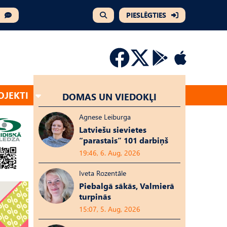
PIESLĒGTIES
OJEKTI
DOMAS UN VIEDOKĻI
Agnese Leiburga
Latviešu sievietes
“parastais” 101 darbiņš
19:46, 6. Aug, 2026
Iveta Rozentāle
Piebalgā sākās, Valmierā
turpinās
15:07, 5. Aug, 2026