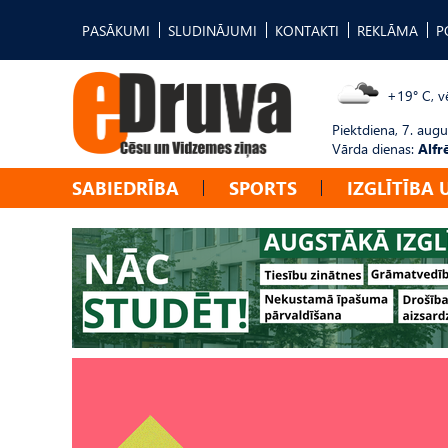
PASĀKUMI
SLUDINĀJUMI
KONTAKTI
REKLĀMA
P
+19° C, vē
Piektdiena, 7. augu
Vārda dienas:
Alfr
SABIEDRĪBA
SPORTS
IZGLĪTĪBA 