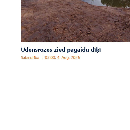
Ūdensrozes zied pagaidu dīķī
Sabiedrība
03:00, 4. Aug, 2026