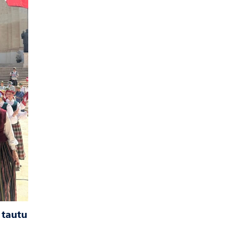
 tautu