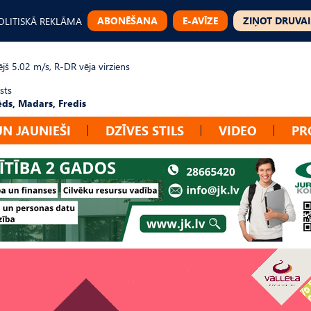
ABONĒŠANA
E-AVĪZE
ZIŅOT DRUVAI
OLITISKĀ REKLĀMA
jš 5.02 m/s, R-DR vēja virziens
sts
ēds, Madars, Fredis
UN JAUNIEŠI
DZĪVES STILS
VIDEO
PR