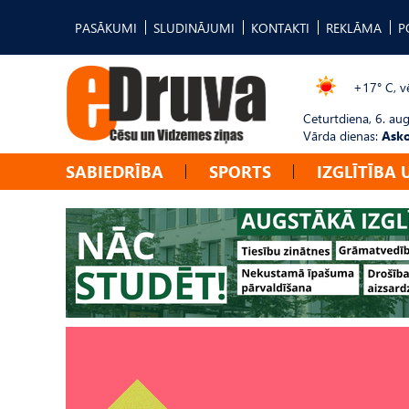
PASĀKUMI
SLUDINĀJUMI
KONTAKTI
REKLĀMA
P
+17° C, vē
Ceturtdiena, 6. au
Vārda dienas:
Asko
SABIEDRĪBA
SPORTS
IZGLĪTĪBA 