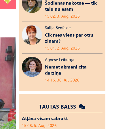
Šodienas nākotne — tik
tālu nu esam
15:02, 3. Aug, 2026
Sallija Benfelde
Cik mēs viens par otru
zinām?
15:01, 2. Aug, 2026
Agnese Leiburga
Nemet akmeni cita
dārziņā
14:16, 30. Jūl, 2026
TAUTAS BALSS
Atļāva visam sabrukt
15:08, 5. Aug, 2026