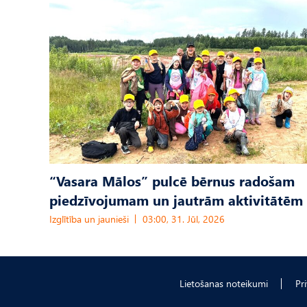
“Vasara Mālos” pulcē bērnus radošam
piedzīvojumam un jautrām aktivitātēm
Izglītība un jaunieši
03:00, 31. Jūl, 2026
Lietošanas noteikumi
Pr