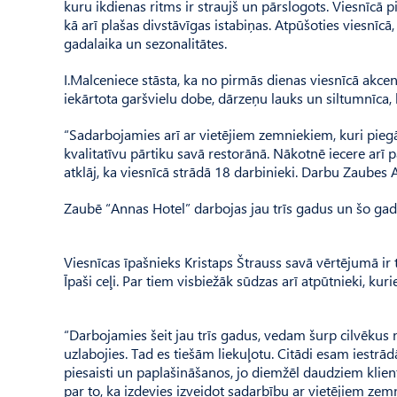
kuru ikdienas ritms ir straujš un pārslogots. Viesnīcā 
kā arī plašas divstāvīgas istabiņas. Atpūšoties viesnīcā
gadalaika un sezonalitātes.
I.Malceniece stāsta, ka no pirmās dienas viesnīcā akcents 
iekārtota garšvielu dobe, dārzeņu lauks un siltumnīca, 
“Sadarbojamies arī ar vietējiem zemniekiem, kuri pie
kvalitatīvu pārtiku savā restorānā. Nākotnē iecere arī 
atklāj, ka viesnīcā strādā 18 darbinieki. Darbu Zaubes A
Zaubē “Annas Hotel” darbojas jau trīs gadus un šo gadu 
Viesnīcas īpašnieks Kristaps Štrauss savā vērtējumā ir t
Īpaši ceļi. Par tiem visbiežāk sūdzas arī atpūtnieki, ku
“Darbojamies šeit jau trīs gadus, vedam šurp cilvēkus n
uzlabojies. Tad es tiešām liekuļotu. Citādi esam iestr
piesaisti un paplašināšanos, jo diemžēl daudziem klienti
par to, ka izdevies izveidot sadarbību ar vietējiem ze