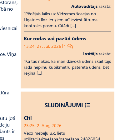
estorāns,
Autovadītājs
raksta:
rībā no
“Pēdējais laiks uz Vid­ze­mes šosejas no
Līgatnes līdz Ieriķiem arī ieviest ātruma
kontroles posmu. Citādi […]
viesnīcai
Kur rodas vai pazūd ūdens
13:24, 27. Jūl, 2026
1
ce. Viņa
Lasītājs
raksta:
“Kā tas nākas, ka man dzīvoklī ūdens skaitītājs
rāda nepilnu kubikmetru patērētā ūdens, bet
rēķinā […]
tūra.
SLUDINĀJUMI
Citi
ūtu ļoti
īciju
23:25, 2. Aug, 2026
arīts ir
Veco mēbeļu u.c. lietu
ies
utilizācija/izvešana/pārvešana 24826054