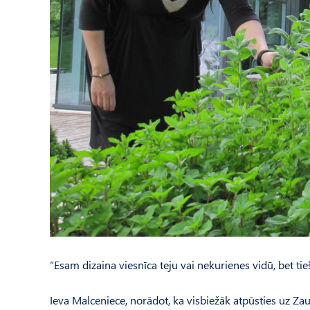
“Esam dizaina viesnīca teju vai nekurienes vidū, bet ti
Ieva Malceniece, norādot, ka visbiežāk atpūsties uz Za