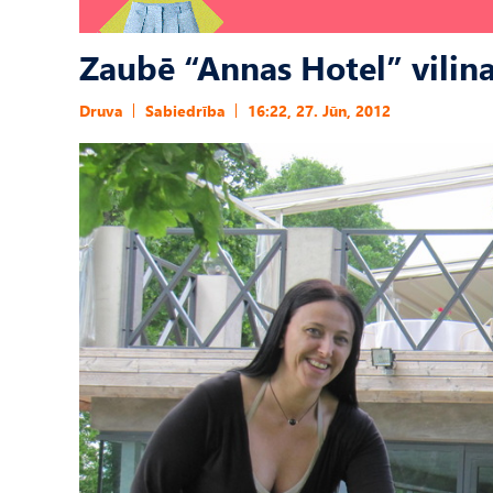
Zaubē “Annas Hotel” vilin
Druva
Sabiedrība
16:22, 27. Jūn, 2012