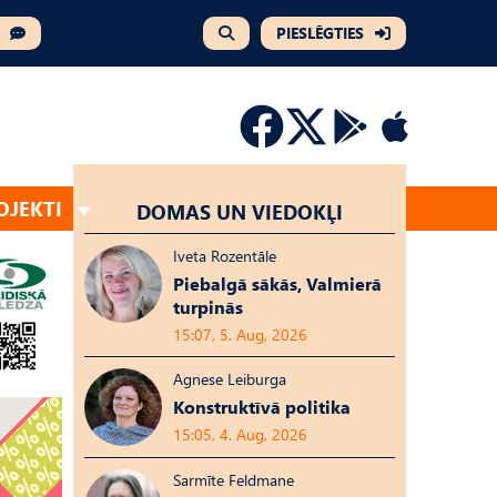
PIESLĒGTIES
OJEKTI
DOMAS UN VIEDOKĻI
Iveta Rozentāle
Piebalgā sākās, Valmierā
turpinās
15:07, 5. Aug, 2026
Agnese Leiburga
Konstruktīvā politika
15:05, 4. Aug, 2026
Sarmīte Feldmane