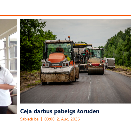
Ceļa darbus pabeigs šoruden
Sabiedrība
03:00, 2. Aug, 2026