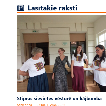
Lasītākie raksti
Stipras sievietes vēsturē un kājbumba
Sabiedrība
03:00, 1. Aug, 2026