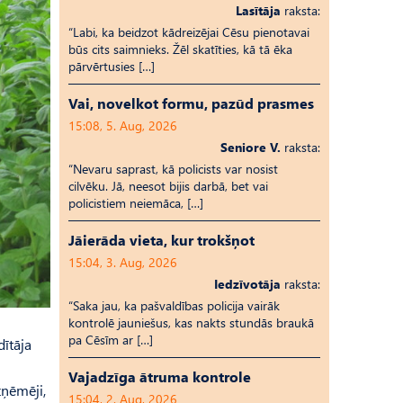
Lasītāja
raksta:
“Labi, ka beidzot kādreizējai Cēsu pienotavai
būs cits saimnieks. Žēl skatīties, kā tā ēka
pārvērtusies […]
Vai, novelkot formu, pazūd prasmes
15:08, 5. Aug, 2026
Seniore V.
raksta:
“Nevaru saprast, kā policists var nosist
cilvēku. Jā, neesot bijis darbā, bet vai
policistiem neiemāca, […]
Jāierāda vieta, kur trokšņot
15:04, 3. Aug, 2026
Iedzīvotāja
raksta:
“Saka jau, ka pašvaldības policija vairāk
kontrolē jauniešus, kas nakts stundās braukā
pa Cēsīm ar […]
dītāja
Vajadzīga ātruma kontrole
zņēmēji,
15:04, 2. Aug, 2026