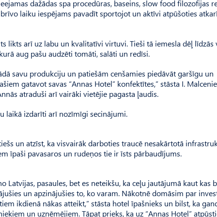
pieejamas dažādas spa procedūras, baseins, slow food filozofijas r
, brīvo laiku iespējams pavadīt sportojot un aktīvi atpūšoties atka
likts arī uz labu un kvalitatīvi virtuvi. Tieši tā iemesla dēļ līdzās 
kurā aug pašu audzēti tomāti, salāti un redīsi.
gādā savu produkciju un patiešām cenšamies piedāvāt garšīgu un
pašiem gatavot savas “Annas Hotel” konfektītes,” stāsta I. Malcenie
nnās atraduši arī vairāki vietējie pagasta ļaudis.
laikā izdarīti arī nozīmīgi secinājumi.
iešs un atzīst, ka visvairāk darboties traucē nesakārtotā infrastruk
riem īpaši pavasaros un rudeņos tie ir īsts pārbaudījums.
o Latvijas, pasaules, bet es neteikšu, ka ceļu jautājumā kaut kas b
ādājušies un apzinājušies to, ko varam. Nākotnē domāsim par invest
em ikdienā nākas atteikt,” stāsta hotel īpašnieks un bilst, ka gand
mniekiem un uzņēmējiem. Tāpat prieks, ka uz “Annas Hotel” atpūst