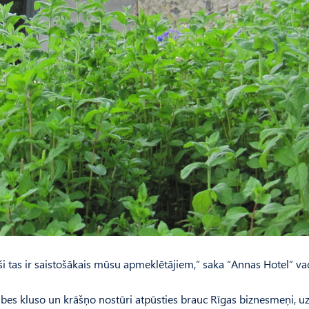
eši tas ir saistošākais mūsu apmeklētājiem,” saka “Annas Hotel” va
ubes kluso un krāšņo nostūri atpūsties brauc Rīgas biznesmeņi, u