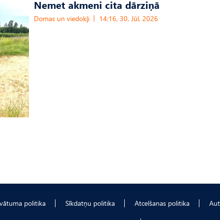
Nemet akmeni cita dārziņā
Domas un viedokļi
14:16, 30. Jūl, 2026
ivātuma politika
Sīkdatņu politika
Atcelšanas politika
Aut