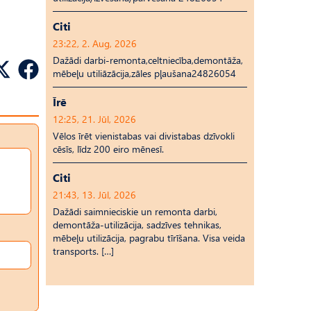
Citi
23:22, 2. Aug, 2026
Dažādi darbi-remonta,celtniecība,demontāža,
mēbeļu utiliāzācija,zāles pļaušana24826054
Īrē
12:25, 21. Jūl, 2026
Vēlos īrēt vienistabas vai divistabas dzīvokli
cēsīs, līdz 200 eiro mēnesī.
Citi
21:43, 13. Jūl, 2026
Dažādi saimnieciskie un remonta darbi,
demontāža-utilizācija, sadzīves tehnikas,
mēbeļu utilizācija, pagrabu tīrīšana. Visa veida
transports. […]