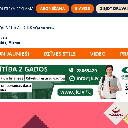
ABONĒŠANA
E-AVĪZE
ZIŅOT DRUVAI
OLITISKĀ REKLĀMA
jš 2.71 m/s, D-DR vēja virziens
gusts
lds, Aisma
UN JAUNIEŠI
DZĪVES STILS
VIDEO
PR