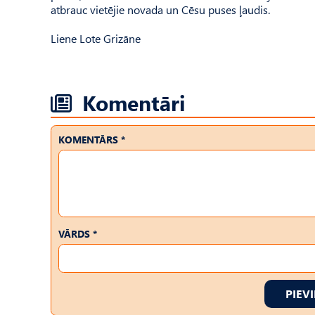
atbrauc vietējie novada un Cēsu puses ļaudis.
Liene Lote Grizāne
Komentāri
KOMENTĀRS *
VĀRDS *
PIEV