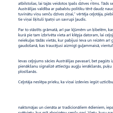
atbilstošas, lai tajās veidotos īpašs dzīves ritms. Tāds
Austrālijas valdība ar pabalstu politiku tērē daudz naud
tuvinātu viņu senču dzīves ziņai,” vērtēja ceļotāja, piebi
tie viņai šķituši īpatņi un savrupi ļaudis.
Par to stāstīts grāmatā, arī par kļūmēm un ķibelēm, k
kurā pie tam izbrīvēta vieta arī klēpja datoram, lai ceļo
neiekuļas tādās vietās, kur pabijusi Ieva un reizēm ar
gaudošanā, kas traucējusi aizmigt guļammaisā, vientul
Ievas ceļojums sācies Austrālijas pavasarī, bet pagūts i
pienākšanu signalizē attiecīgu augļu ienākšanās, puķu u
plosīšanās.
Ceļotāja neslēpa prieku, ka viņai izdevies iegūt uzticīb
naktsmājas un cienāta ar tradicionāliem ēdieniem, iepa
svētvietu, kur mīt aborigēnu senču gari. Vietu, kuru na