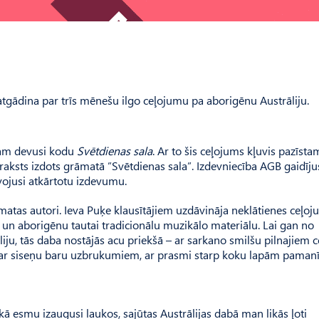
d atgādina par trīs mēnešu ilgo ceļojumu pa aborigēnu Austrāliju.
mam devusi kodu
Svētdienas sala
. Ar to šis ceļojums kļuvis pazīsta
apraksts izdots grāmatā ”Svētdienas sala”. Izdevniecība AGB gaidīju
īvojusi atkārtotu izdevumu.
āmatas autori. Ieva Puķe klausītājiem uzdāvināja neklātienes ceļo
m un aborigēnu tautai tradicionālu muzikālo materiālu. Lai gan no
u, tās daba nostājās acu priekšā – ar sarkano smilšu pilnajiem c
, ar siseņu baru uzbrukumiem, ar prasmi starp koku lapām pamanī
 kā esmu izaugusi laukos, sajūtas Austrālijas dabā man likās ļoti