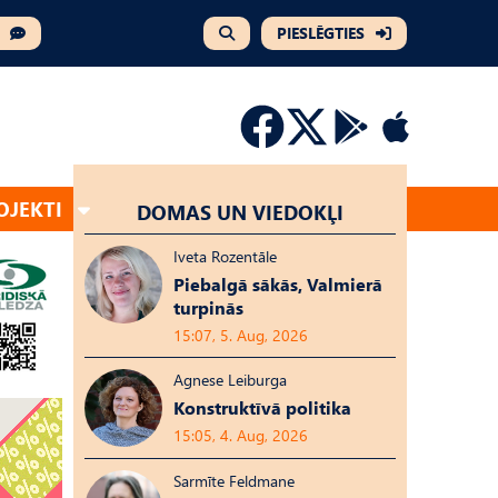
PIESLĒGTIES
OJEKTI
DOMAS UN VIEDOKĻI
Iveta Rozentāle
Piebalgā sākās, Valmierā
turpinās
15:07, 5. Aug, 2026
Agnese Leiburga
Konstruktīvā politika
15:05, 4. Aug, 2026
Sarmīte Feldmane