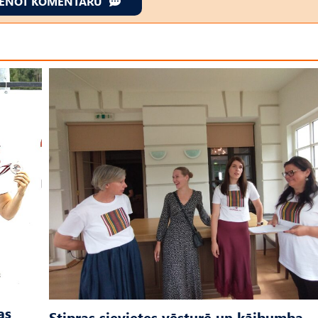
IENOT KOMENTĀRU
as
Stipras sievietes vēsturē un kājbumba