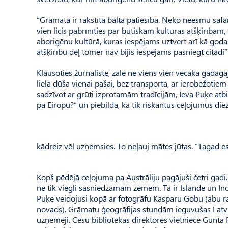
”Grāmatā ir rakstīta balta patiesība. Neko neesmu safant
vien licis pabrīnīties par būtiskām kultūras atšķirībām, 
aborigēnu kultūrā, kuras iespējams uztvert arī kā goda
atšķirību dēļ tomēr nav bijis iespējams pasniegt citādi”
Klausoties žurnālistē, zālē ne viens vien vecāka gadagāj
liela dūša vienai pašai, bez transporta, ar ierobežoti
sadzīvot ar grūti izprotamām tradīcijām, Ieva Puķe atbil
pa Eiropu?” un piebilda, ka tik riskantus ceļojumus diez
kādreiz vēl uzņemsies. To neļauj mātes jūtas. ”Tagad es
Kopš pēdējā ceļojuma pa Austrāliju pagājuši četri gadi.
ne tik viegli sasniedzamām zemēm. Tā ir Islande un Indi
Puķe veidojusi kopā ar fotogrāfu Kasparu Gobu (abu ra
novads). Grāmatu ģeogrāfijas stundām ieguvušas Latvija
uzņēmēji. Cēsu bibliotēkas direktores vietniece Gunta 