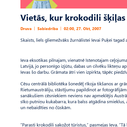
Vietās, kur krokodili šķiļas
Druva
Sabiedrība
02:00, 27. Okt, 2007
Skaists, liels gliemežvāks žurnālistei Ievai Puķei taga
Ieva eksotikas pilnajam, vienatnē īstenotajam ceļoju
Latvijā, jo personīgo izjūtu, dabas un cilvēku likteņu 
Ievas šo darbu. Grāmata ātri vien izpirkta, tāpēc piedz
Cēsu centrālā bibliotēka šonedēļ rīkoja tikšanos ar gr
Rietumaustrāliju, stāstījumu papildinot ar fotogrāfijā
sanākušiem cēsniekiem neviens nav apmeklējis Austrālij
sīko putniņu kukabarra, kura balss atgādina smieklus
un nebaidīties no čūskām.
”Parasti krokodili sakožot tūristus,” pasmejas Ieva. ”Tā