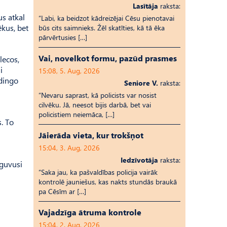
Lasītāja
raksta:
us atkal
“Labi, ka beidzot kādreizējai Cēsu pienotavai
ēkus, bet
būs cits saimnieks. Žēl skatīties, kā tā ēka
pārvērtusies […]
Vai, novelkot formu, pazūd prasmes
lecos,
i
15:08, 5. Aug, 2026
 dingo
Seniore V.
raksta:
“Nevaru saprast, kā policists var nosist
cilvēku. Jā, neesot bijis darbā, bet vai
policistiem neiemāca, […]
s. To
Jāierāda vieta, kur trokšņot
15:04, 3. Aug, 2026
Iedzīvotāja
raksta:
 guvusi
“Saka jau, ka pašvaldības policija vairāk
kontrolē jauniešus, kas nakts stundās braukā
pa Cēsīm ar […]
Vajadzīga ātruma kontrole
15:04, 2. Aug, 2026