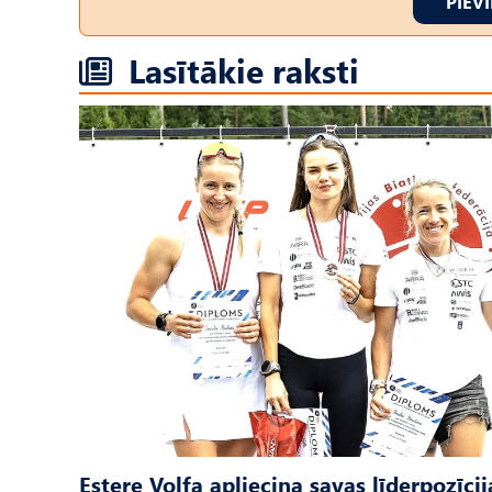
PIEV
Lasītākie raksti
Estere Volfa apliecina savas līderpozīcij