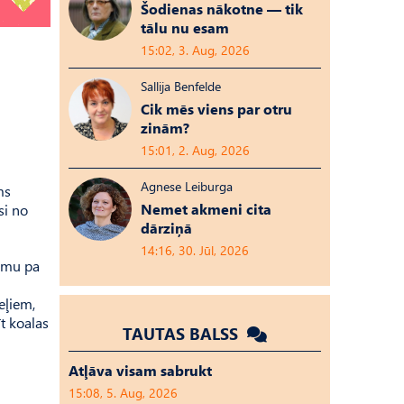
Šodienas nākotne — tik
tālu nu esam
15:02, 3. Aug, 2026
Sallija Benfelde
Cik mēs viens par otru
zinām?
15:01, 2. Aug, 2026
Agnese Leiburga
ms
Nemet akmeni cita
si no
dārziņā
14:16, 30. Jūl, 2026
jumu pa
eļiem,
t koalas
TAUTAS BALSS
Atļāva visam sabrukt
15:08, 5. Aug, 2026