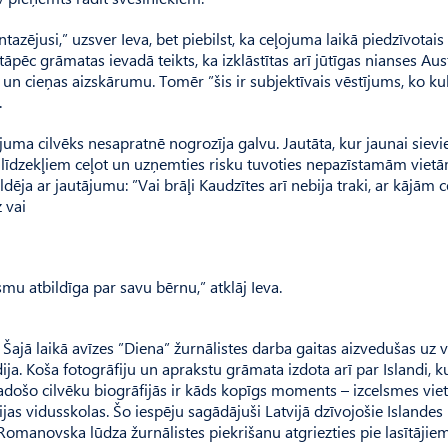
azējusi,” uzsver Ieva, bet piebilst, ka ceļojuma laikā piedzīvotais 
tāpēc grāmatas ievadā teikts, ka izklāstītas arī jūtīgas nianses Aust
 un cieņas aizskārumu. Tomēr ”šis ir subjektīvais vēstījums, ko ku
.
uma cilvēks nesapratnē nogrozīja galvu. Jautāta, kur jaunai sievie
em līdzekļiem ceļot un uzņemties risku tuvoties nepazīstamām vietā
dēja ar jautājumu: ”Vai brāļi Kaudzītes arī nebija traki, ar kājām c
 vai
mu atbildīga par savu bērnu,” atklāj Ieva.
 Šajā laikā avīzes ”Diena” žurnālistes darba gaitas aizvedušas uz v
ja. Koša fotogrāfiju un aprakstu grāmata izdota arī par Islandi, k
došo cilvēku biogrāfijās ir kāds kopīgs moments – izcelsmes vie
s vidusskolas. Šo iespēju sagādājuši Latvijā dzīvojošie Islandes
Romanovska lūdza žurnālistes piekrišanu atgriezties pie lasītājie