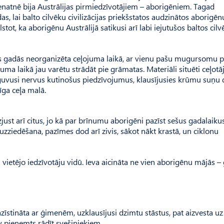
 senatnē bija Austrālijas pirmiedzīvotājiem – aborigēniem. Tagad
as, lai balto cilvēku civilizācijas priekšstatos audzinātos aborigēn
lstot, ka aborigēnu Austrālijā satikusi arī labi iejutušos baltos cilv
as gadās neorganizēta ceļojuma laikā, ar vienu pašu mugursomu p
juma laikā jau varētu strādāt pie grāmatas. Materiāli situēti ceļotāj
ī guvusi nervus kutinošus piedzīvojumus, klausījusies krūmu suņu
īga ceļa malā.
zjust arī citus, jo kā par brīnumu aborigēni pazīst sešus gadalaiku
zziedēšana, pazīmes dod arī zivis, sākot nākt krastā, un ciklonu
u vietējo iedzīvotāju vidū. Ieva aicināta ne vien aborigēnu mājās –
zīstināta ar ģimenēm, uzklausījusi dzimtu stāstus, pat aizvesta uz
v pieņemts rādīt svešiniekiem.