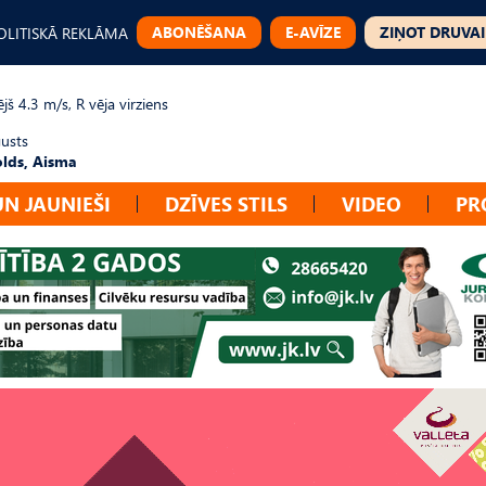
ABONĒŠANA
E-AVĪZE
ZIŅOT DRUVAI
OLITISKĀ REKLĀMA
jš 4.3 m/s, R vēja virziens
gusts
lds, Aisma
UN JAUNIEŠI
DZĪVES STILS
VIDEO
PR