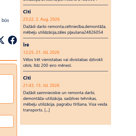
Citi
23:22, 2. Aug, 2026
a būs
Dažādi darbi-remonta,celtniecība,demontāža,
mēbeļu utiliāzācija,zāles pļaušana24826054
Īrē
12:25, 21. Jūl, 2026
Vēlos īrēt vienistabas vai divistabas dzīvokli
cēsīs, līdz 200 eiro mēnesī.
Citi
21:43, 13. Jūl, 2026
Dažādi saimnieciskie un remonta darbi,
demontāža-utilizācija, sadzīves tehnikas,
mēbeļu utilizācija, pagrabu tīrīšana. Visa veida
transports. […]