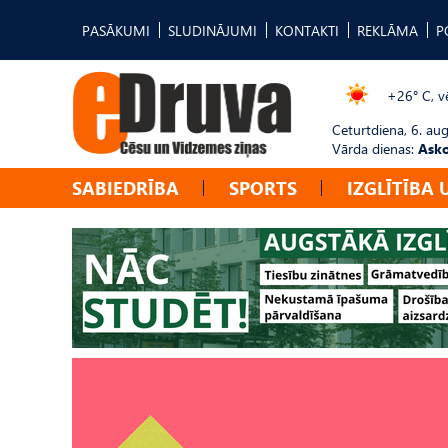
PASĀKUMI
SLUDINĀJUMI
KONTAKTI
REKLĀMA
P
+26° C, vē
Ceturtdiena, 6. au
Vārda dienas:
Asko
SABIEDRĪBA
SPORTS
IZGLĪTĪBA 