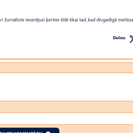
i žurnāliste iecerējusi ķerties klāt tikai tad, kad divgadīgā meitiņ
Dalies: