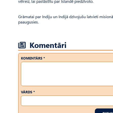
vēlreiz, lai pastāstītu par Islandē piedzīvoto.
Grāmatai par Indiju un Indijā dzīvojušu latvieti misionār
paaugusies.
Komentāri
KOMENTĀRS *
VĀRDS *