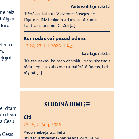
Autovadītājs
raksta:
ne reizi
“Pēdējais laiks uz Vid­ze­mes šosejas no
rālijas
Līgatnes līdz Ieriķiem arī ieviest ātruma
ltūru
kontroles posmu. Citādi […]
Kur rodas vai pazūd ūdens
tei tik
13:24, 27. Jūl, 2026
1
m,
Lasītājs
raksta:
eļojot
“Kā tas nākas, ka man dzīvoklī ūdens skaitītājs
rāda nepilnu kubikmetru patērētā ūdens, bet
rēķinā […]
SLUDINĀJUMI
ēl citām
uru Ieva
Citi
ta Cēsu
23:25, 2. Aug, 2026
Veco mēbeļu u.c. lietu
m Cēsīs
utilizācija/izvešana/pārvešana 24826054