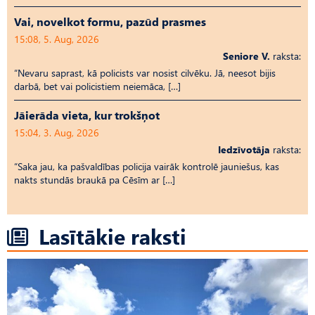
Vai, novelkot formu, pazūd prasmes
15:08, 5. Aug, 2026
Seniore V.
raksta:
“Nevaru saprast, kā policists var nosist cilvēku. Jā, neesot bijis
darbā, bet vai policistiem neiemāca, […]
Jāierāda vieta, kur trokšņot
15:04, 3. Aug, 2026
Iedzīvotāja
raksta:
“Saka jau, ka pašvaldības policija vairāk kontrolē jauniešus, kas
nakts stundās braukā pa Cēsīm ar […]
Lasītākie raksti