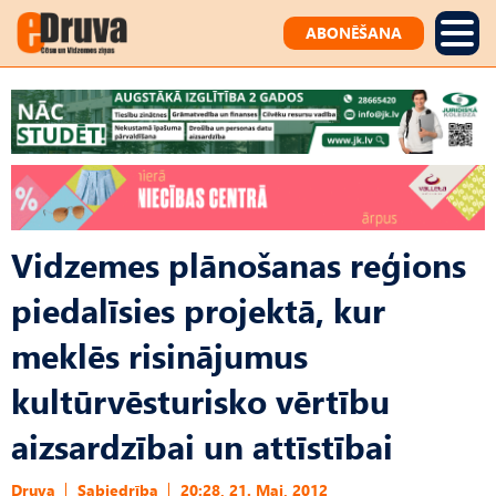
ABONĒŠANA
Vidzemes plānošanas reģions
piedalīsies projektā, kur
meklēs risinājumus
kultūrvēsturisko vērtību
aizsardzībai un attīstībai
Druva
Sabiedrība
20:28, 21. Mai, 2012