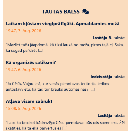
TAUTAS BALSS
Laikam kļūstam vieglprātīgāki. Apmaldamies mežā
19:47, 7. Aug, 2026
Lasītāja R.
raksta:
“Mazliet taču jāapdomā, kā tiksi laukā no meža, pirms tajā ej. Saka,
ka šogad palīdzēt […]
Kā organizēs satiksmi?
19:47, 6. Aug, 2026
Iedzīvotāja
raksta:
“Ja Cēsīs, Vaļņu ielā, kur vecās pienotavas teritorija, ierīkos
autostāvvietu, kā tad tur brauks automašīnas? […]
Atļāva visam sabrukt
15:08, 5. Aug, 2026
Lasītāja
raksta:
“Labi, ka beidzot kādreizējai Cēsu pienotavai būs cits saimnieks. Žēl
skatīties, kā tā ēka pārvērtusies […]