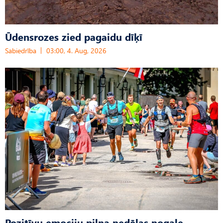
Ūdensrozes zied pagaidu dīķī
Sabiedrība
03:00, 4. Aug, 2026
Pozitīvu emociju pilna nedēļas nogale