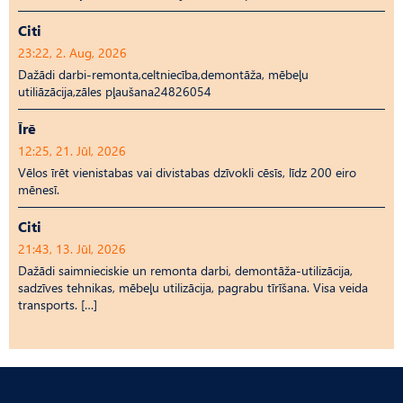
Citi
23:22, 2. Aug, 2026
Dažādi darbi-remonta,celtniecība,demontāža, mēbeļu
utiliāzācija,zāles pļaušana24826054
Īrē
12:25, 21. Jūl, 2026
Vēlos īrēt vienistabas vai divistabas dzīvokli cēsīs, līdz 200 eiro
mēnesī.
Citi
21:43, 13. Jūl, 2026
Dažādi saimnieciskie un remonta darbi, demontāža-utilizācija,
sadzīves tehnikas, mēbeļu utilizācija, pagrabu tīrīšana. Visa veida
transports. […]