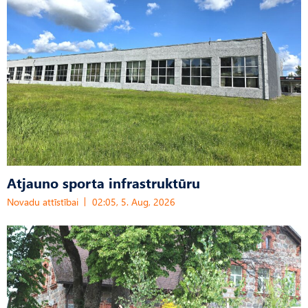
Atjauno sporta infrastruktūru
Novadu attīstībai
02:05, 5. Aug, 2026