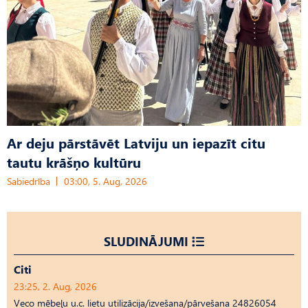
Ar deju pārstāvēt Latviju un iepazīt citu
tautu krāšņo kultūru
Sabiedrība
03:00, 5. Aug, 2026
SLUDINĀJUMI
Citi
23:25, 2. Aug, 2026
Veco mēbeļu u.c. lietu utilizācija/izvešana/pārvešana 24826054