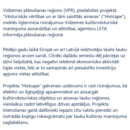
Vidzemes plānošanas reģions (VPR), piedaloties projektā
“Vēsturiskās vērtības un ar tām saistītās ainavas” (“Histcape”),
meklēs ilgtermiņa risinājumus Vidzemes kultūrvēsturiskā
mantojuma aizsardzībai un attīstībai, aģentūru LETA
informēja plānošanas reģionā.
Pēdējo gadu laikā Eiropā un arī Latvijā iedzīvotāju skaits lauku
reģionos arvien sarūk. Cilvēki dažādu iemeslu dēļ pārceļas uz
dzīvi lielpilsētā, kas negatīvi ietekmē ekonomisko aktivitāti
šajās vietās, līdz ar to samazinās arī piesaistīto investīciju
apjoms vietas attīstībai.
Projekta “Histcape” galvenais uzdevums ir rast risinājumus, kā
efektīvi un ilgtspējīgi apsaimniekot un aizsargāt
kultūrvēsturiskos objektus un ainavas lauku reģionos,
vienlaikus radot labvēlīgus dzīves apstākļus. Projekta
īstenošanas gaitā dalībnieki iepazīs citu valstu pieredzi un
izstrādās kopīgu rokasgrāmatu par lauku kultūras mantojuma
saglabāšanu.