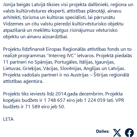
Jūnija beigās Latvijā tiksies visi projekta dalībnieki, reģiona un
valsts kultūrvēstures eksperti, attīstības plānotāji, ainavu
arhitekti, tūrisma un kultūras speciālisti, lai pārrunātu
Vidzemes un citu valstu pieredzi kultūrvēsturisko objektu
atpazīšanā un meklētu kopīgus risinājumus vēsturisko
objektu un ainavu aizsardzībai.
Projektu līdzfinansē Eiropas Reģionālās attīstības fonds un to
realizē programmas “Interreg IVC” ietvaros. Projektā piedalās
11 partneri no Spānijas, Portugāles, Itālijas, Igaunijas,
Lietuvas, Grieķijas, Vācijas, Slovēnijas, Anglijas un Latvijas.
Projekta vadošais partneri ir no Austrijas – Štīrijas reģionālā
attīstības aģentūra.
Projekts tiks ieviests līdz 2014.gada decembrim. Projekta
kopējais budžets ir 1 748 657 eiro jeb 1 224 059 lati. VPR
budžets ir 71 589 eiro jeb 50.
LETA
Dalies: