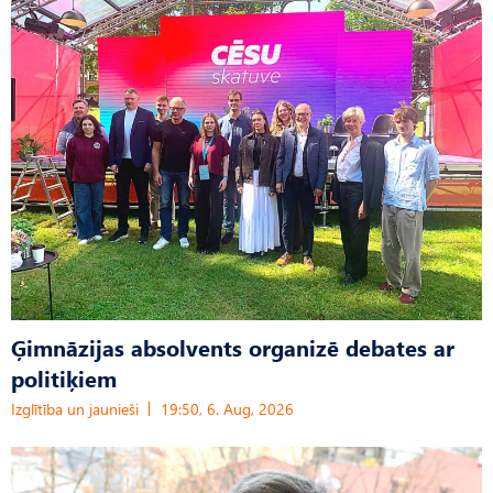
Ģimnāzijas absolvents organizē debates ar
politiķiem
Izglītība un jaunieši
19:50, 6. Aug, 2026