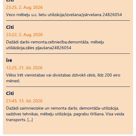
23:25, 2. Aug, 2026
Veco mēbeļu u.c. lietu utilizācija/izvešana/pārvešana 24826054
Citi
23:22, 2. Aug, 2026
Dažādi darbi-remonta,celtniecība,demontāža, mēbeļu
utiliāzācija,zāles pļaušana24826054
Īrē
12:25, 21. Jūl, 2026
Vēlos īrēt vienistabas vai divistabas dzīvokli cēsīs, līdz 200 eiro
mēnesī.
Citi
21:43, 13. Jūl, 2026
Dažādi saimnieciskie un remonta darbi, demontāža-utilizācija,
sadzīves tehnikas, mēbeļu utilizācija, pagrabu tīrīšana. Visa veida
transports. […]