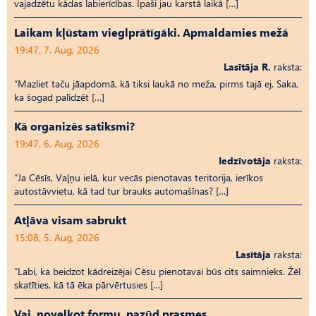
vajadzētu kādas labierīcības. Īpaši jau karstā laikā […]
Laikam kļūstam vieglprātīgāki. Apmaldamies mežā
19:47, 7. Aug, 2026
Lasītāja R.
raksta:
“Mazliet taču jāapdomā, kā tiksi laukā no meža, pirms tajā ej. Saka,
ka šogad palīdzēt […]
Kā organizēs satiksmi?
19:47, 6. Aug, 2026
Iedzīvotāja
raksta:
“Ja Cēsīs, Vaļņu ielā, kur vecās pienotavas teritorija, ierīkos
autostāvvietu, kā tad tur brauks automašīnas? […]
Atļāva visam sabrukt
15:08, 5. Aug, 2026
Lasītāja
raksta:
“Labi, ka beidzot kādreizējai Cēsu pienotavai būs cits saimnieks. Žēl
skatīties, kā tā ēka pārvērtusies […]
Vai, novelkot formu, pazūd prasmes