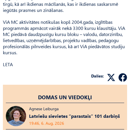
tirgū, kā arī ikdienas mācīšanās, kas ir ikdienas saskarsmē
iegūtās prasmes un zināšanas.
ViA MC aktivitātes notikušas kopš 2004.gada, izglītības
programmās apmācot vairāk nekā 3300 kursu klausītāju. ViA
MC piedāvā daudzpusīgu kursu bloku – valodu, datorzinību,
lietvedības, uzņēmējdarbības, projektu vadības, pedagogu
profesionālās pilnveides kursus, kā arī ViA piedāvātos studiju
kursus.
LETA
Dalies:
DOMAS UN VIEDOKĻI
Agnese Leiburga
Latviešu sievietes “parastais” 101 darbiņš
19:46, 6. Aug, 2026