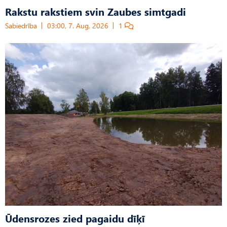
Rakstu rakstiem svin Zaubes simtgadi
Sabiedrība
03:00, 7. Aug, 2026
1
Ūdensrozes zied pagaidu dīķī