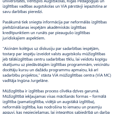
universitātes, Ventspils Augstskolas, Rīgas Pedagoģijas un
izglītības vadības augstskolas un ViA pārstāvji iepazīstina ar
savu darbības pieredzi.
Pasākumā tiek sniegta informācija par neformālās izglītības
pielīdzināšanas iespējām akadēmiskās izglītības
kredītpunktiem un runāts par pieaugušo izglītības
juridiskajiem aspektiem.
“Aicinām kolēģus uz diskusiju par sadarbības iespējām,
tostarp par iespēju izveidot valsts augstskolu mūžizglītības
jeb tālākizglītības centru sadarbības tīklu, lai veidotu kopīgu
skatījumu uz piedāvātajām izglītības programmām, veicinātu
docētāju kursu un dažādu programmu apmaiņu, kā arī
sadarbību projektos,” stāsta ViA mūžizglītības centra (ViA MC)
vadītāja Ingūna Jurgelāne.
Mūžizglītība ir izglītības process cilvēka dzīves garumā.
Mūžizglītībā iekļaujamas visas mācīšanās formas – formālā
izglītība (pamatizglītība, vidējā un augstākā izglītība),
neformālā izglītība, kas nodrošina to iemaņu un prasmju
apguvi, kas nepieciešamas, lai integrētos sabiedrībā un darba